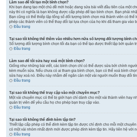
Làm sao để tôi tạo một bình chọn?
Khi bạn đang tạo một chủ đề mới hoặc đang sửa bài viết đầu tiên của một c
này thì có nghĩa là bạn không được cấp phép để tạo bình chọn. Bạn phải nhập
Bạn cũng có thể thiếp lập tổng số đối tượng bình chọn mà thành viên có thể 
phép các thành viên có thể thay đổi lại lựa chọn của họ khi đã tham gia vào b
Đầu trang
Tại sao tôi không thể thêm vào nhiều hơn nữa số lượng đối tượng bình c
Số lượng đối tượng bình chọn tối đa bạn có thể tạo được thiết lập bởi quản t
Đầu trang
Làm sao để tôi sửa hay xoá một bình chọn?
Giống như những bài viết, các bình chọn chỉ có thể được sửa bởi chính người 
kèm muốn sửa. Nếu chưa có ai tham gia bình chọn, bạn có thể xoá bình chọn n
sửa hay xoá nó. Điều này nhằm để ngăn cản một vài người muốn thay đổi tí
Đầu trang
Tại sao tôi không thể truy cập vào một chuyên mục?
Một vài chuyên mục có thể bị giới hạn chỉ dành cho một vài thành viên hay nh
quản trị viên để yêu cầu họ cho phép bạn truy cập vào.
Đầu trang
Tại sao tôi không thể đính kèm tập tin?
Thiết lập cấp phép có thể đính kèm tập tin được chỉ định cho mỗi một chuyê
có một vài nhóm nhất định mới được phép đính kèm tập tin. Hãy liên hệ với n
Đầu trang