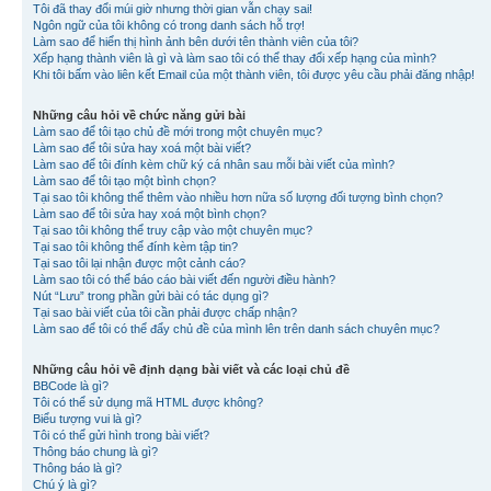
Tôi đã thay đổi múi giờ nhưng thời gian vẫn chạy sai!
Ngôn ngữ của tôi không có trong danh sách hỗ trợ!
Làm sao để hiển thị hình ảnh bên dưới tên thành viên của tôi?
Xếp hạng thành viên là gì và làm sao tôi có thể thay đổi xếp hạng của mình?
Khi tôi bấm vào liên kết Email của một thành viên, tôi được yêu cầu phải đăng nhập!
Những câu hỏi về chức năng gửi bài
Làm sao để tôi tạo chủ đề mới trong một chuyên mục?
Làm sao để tôi sửa hay xoá một bài viết?
Làm sao để tôi đính kèm chữ ký cá nhân sau mỗi bài viết của mình?
Làm sao để tôi tạo một bình chọn?
Tại sao tôi không thể thêm vào nhiều hơn nữa số lượng đối tượng bình chọn?
Làm sao để tôi sửa hay xoá một bình chọn?
Tại sao tôi không thể truy cập vào một chuyên mục?
Tại sao tôi không thể đính kèm tập tin?
Tại sao tôi lại nhận được một cảnh cáo?
Làm sao tôi có thể báo cáo bài viết đến người điều hành?
Nút “Lưu” trong phần gửi bài có tác dụng gì?
Tại sao bài viết của tôi cần phải được chấp nhận?
Làm sao để tôi có thể đẩy chủ đề của mình lên trên danh sách chuyên mục?
Những câu hỏi về định dạng bài viết và các loại chủ đề
BBCode là gì?
Tôi có thể sử dụng mã HTML được không?
Biểu tượng vui là gì?
Tôi có thể gửi hình trong bài viết?
Thông báo chung là gì?
Thông báo là gì?
Chú ý là gì?