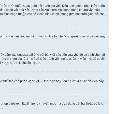
” bên dưới phần soạn thảo nội dung bài viết. Nếu bạn không nhìn thấy phần
 bình chọn với mỗi đối tượng xác định trên một dòng trong khung văn bản.
 gia bình chọn (nhập vào số
0
cho bình chọn không giới hạn thời gian) và cho
nh chọn cần tạo của mình, bạn có thể liên hệ với người quản trị về việc này.
hãy bấm vào nút sửa bài ứng với bài viết đầu tiên của chủ đề có bình chọn đi
gười tham gia rồi thì chỉ có điều hành viên hoặc quản trị viên mới có quyền
ã được người khác bình chọn.
thiết lập cấp phép đặc biệt. Vì thế, bạn hãy liên hệ với điều hành viên hay
o phép đính kèm tập tin trong chuyên mục mà bạn đang gửi bài hoặc có lẽ chỉ
in.