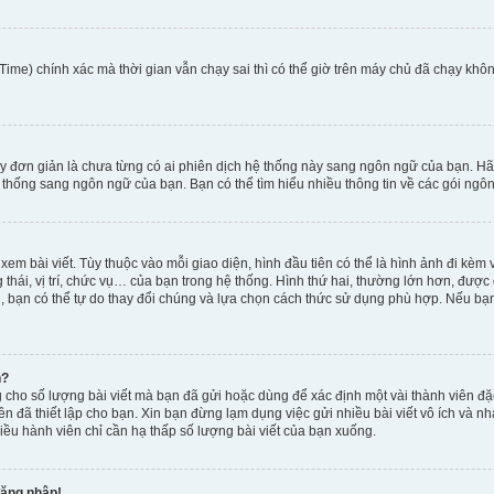
ime) chính xác mà thời gian vẫn chạy sai thì có thể giờ trên máy chủ đã chạy khôn
y đơn giản là chưa từng có ai phiên dịch hệ thống này sang ngôn ngữ của bạn. Hã
 thống sang ngôn ngữ của bạn. Bạn có thể tìm hiểu nhiều thông tin về các gói ngôn
xem bài viết. Tùy thuộc vào mỗi giao diện, hình đầu tiên có thể là hình ảnh đi kè
g thái, vị trí, chức vụ… của bạn trong hệ thống. Hình thứ hai, thường lớn hơn, được
, bạn có thể tự do thay đổi chúng và lựa chọn cách thức sử dụng phù hợp. Nếu bạn 
h?
 cho số lượng bài viết mà bạn đã gửi hoặc dùng để xác định một vài thành viên đặc
viên đã thiết lập cho bạn. Xin bạn đừng lạm dụng việc gửi nhiều bài viết vô ích v
iều hành viên chỉ cần hạ thấp số lượng bài viết của bạn xuống.
đăng nhập!