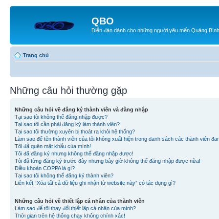
QBO
Diễn đàn dành cho những người yêu mến Quảng Bìn
Trang chủ
Những câu hỏi thường gặp
Những câu hỏi về đăng ký thành viên và đăng nhập
Tại sao tôi không thể đăng nhập được?
Tại sao tôi cần phải đăng ký làm thành viên?
Tại sao tôi thường xuyên bị thoát ra khỏi hệ thống?
Làm sao để tên thành viên của tôi không xuất hiện trong danh sách các thành viên đa
Tôi đã quên mật khẩu của mình!
Tôi đã đăng ký nhưng không thể đăng nhập được!
Tôi đã từng đăng ký trước đây nhưng bây giờ không thể đăng nhập được nữa!
Điều khoản COPPA là gì?
Tại sao tôi không thể đăng ký thành viên?
Liên kết “Xóa tất cả dữ liệu ghi nhận từ website này” có tác dụng gì?
Những câu hỏi về thiết lập cá nhân của thành viên
Làm sao để tôi thay đổi thiết lập cá nhân của mình?
Thời gian trên hệ thống chạy không chính xác!