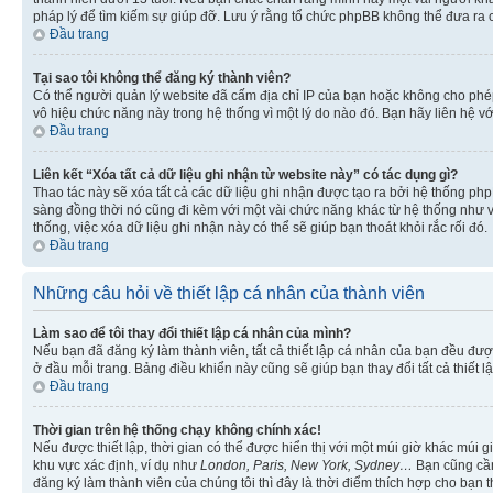
pháp lý để tìm kiếm sự giúp đỡ. Lưu ý rằng tổ chức phpBB không thể đưa ra 
Đầu trang
Tại sao tôi không thể đăng ký thành viên?
Có thể người quản lý website đã cấm địa chỉ IP của bạn hoặc không cho ph
vô hiệu chức năng này trong hệ thống vì một lý do nào đó. Bạn hãy liên hệ vớ
Đầu trang
Liên kết “Xóa tất cả dữ liệu ghi nhận từ website này” có tác dụng gì?
Thao tác này sẽ xóa tất cả các dữ liệu ghi nhận được tạo ra bởi hệ thống php
sàng đồng thời nó cũng đi kèm với một vài chức năng khác từ hệ thống như vi
thống, việc xóa dữ liệu ghi nhận này có thể sẽ giúp bạn thoát khỏi rắc rối đó.
Đầu trang
Những câu hỏi về thiết lập cá nhân của thành viên
Làm sao để tôi thay đổi thiết lập cá nhân của mình?
Nếu bạn đã đăng ký làm thành viên, tất cả thiết lập cá nhân của bạn đều đượ
ở đầu mỗi trang. Bảng điều khiển này cũng sẽ giúp bạn thay đổi tất cả thiết l
Đầu trang
Thời gian trên hệ thống chạy không chính xác!
Nếu được thiết lập, thời gian có thể được hiển thị với một múi giờ khác múi
khu vực xác định, ví dụ như
London, Paris, New York, Sydney…
Bạn cũng cần 
đăng ký làm thành viên của chúng tôi thì đây là thời điểm thích hợp cho bạn 