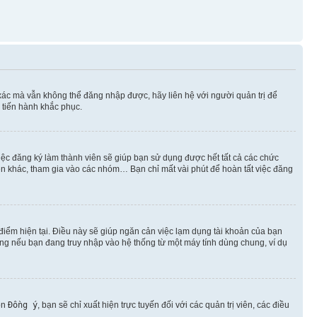
xác mà vẫn không thể đăng nhập được, hãy liên hệ với người quản trị để
 tiến hành khắc phục.
việc đăng ký làm thành viên sẽ giúp bạn sử dụng được hết tất cả các chức
ên khác, tham gia vào các nhóm… Bạn chỉ mất vài phút để hoàn tất việc đăng
iểm hiện tại. Điều này sẽ giúp ngăn cản việc lạm dụng tài khoản của bạn
ụng nếu bạn đang truy nhập vào hệ thống từ một máy tính dùng chung, ví dụ
ọn
Đồng ý
, bạn sẽ chỉ xuất hiện trực tuyến đối với các quản trị viên, các điều