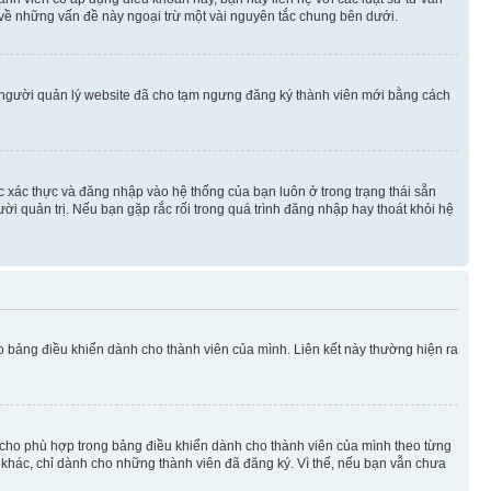
 về những vấn đề này ngoại trừ một vài nguyên tắc chung bên dưới.
 người quản lý website đã cho tạm ngưng đăng ký thành viên mới bằng cách
ệc xác thực và đăng nhập vào hệ thống của bạn luôn ở trong trạng thái sẵn
ời quản trị. Nếu bạn gặp rắc rối trong quá trình đăng nhập hay thoát khỏi hệ
ào bảng điều khiển dành cho thành viên của mình. Liên kết này thường hiện ra
iờ cho phù hợp trong bảng điều khiển dành cho thành viên của mình theo từng
n khác, chỉ dành cho những thành viên đã đăng ký. Vì thế, nếu bạn vẫn chưa