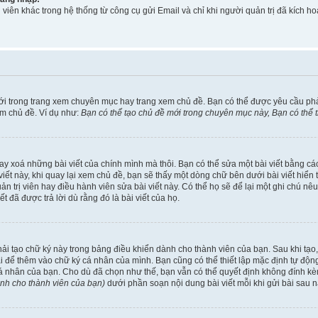
viên khác trong hệ thống từ công cụ gửi Email và chỉ khi người quản trị đã kích
ới trong trang xem chuyên mục hay trang xem chủ đề. Bạn có thể được yêu cầu ph
em chủ đề. Ví dụ như:
Bạn có thể tạo chủ đề mới trong chuyên mục này, Bạn có thể
ay xoá những bài viết của chính mình mà thôi. Bạn có thể sửa một bài viết bằng các
ài viết này, khi quay lại xem chủ đề, bạn sẽ thấy một dòng chữ bên dưới bài viết hi
uản trị viên hay điều hành viên sửa bài viết này. Có thể họ sẽ để lại một ghi chú n
đã được trả lời dù rằng đó là bài viết của họ.
phải tạo chữ ký này trong bảng điều khiển dành cho thành viên của bạn. Sau khi tạ
ài để thêm vào chữ ký cá nhân của mình. Bạn cũng có thể thiết lập mặc định tự độ
cá nhân của bạn. Cho dù đã chọn như thế, bạn vẫn có thể quyết định không đính kèm
ành cho thành viên của bạn)
dưới phần soạn nội dung bài viết mỗi khi gửi bài sau n