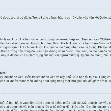
ể được tạo lại dễ dàng. Trong trang đăng nhập, bạn hãy bấm vào liên kết
Quên mậ
 chính xác thì có thể bạn rơi vào một trong hai trường hợp sau: Nếu yêu cầu COPPA
ếu bạn không rơi vào trường hợp trên thì có thể tài khoản của bạn chưa được kích 
ờ người quản trị kích hoạt trước khi bạn có thể đăng nhập vào hệ thống. Khi bạn 
 theo hướng dẫn trong đó. Nếu bạn không nhận được Email nào, có thể bạn đã cung
hoản này là để hạn chế sự lạm dụng của một vài người muốn quấy phá hệ thống. Nếu
 nữa!
ký làm thành viên, kiểm tra tên thành viên và mật khẩu của bạn rồi thử lại. Cũng c
ỳ các tài khoản thành viên không hoạt động trong một thời gian dài để giảm bớt du
 luật lệ ban hành vào năm 1998 trong hệ thống pháp luật của Mỹ. Luật lệ này yêu cầ
c sử dụng một vài biện pháp khác từ hệ thống kiến thức bảo hộ pháp luật trong việ
c thuộc diện quy định trong điều khoản này hoặc website mà bạn đang đăng ký thàn