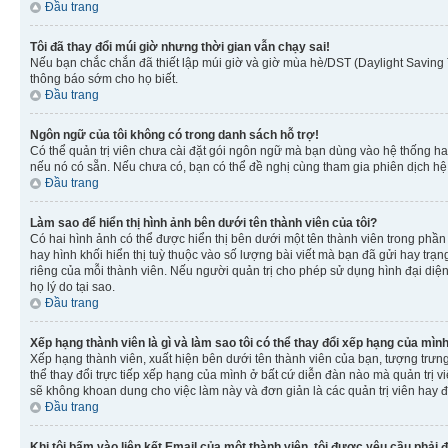
Đầu trang
Tôi đã thay đổi múi giờ nhưng thời gian vẫn chạy sai!
Nếu bạn chắc chắn đã thiết lập múi giờ và giờ mùa hè/DST (Daylight Saving T
thông báo sớm cho họ biết.
Đầu trang
Ngôn ngữ của tôi không có trong danh sách hỗ trợ!
Có thể quản trị viên chưa cài đặt gói ngôn ngữ mà bạn dùng vào hệ thống ha
nếu nó có sẵn. Nếu chưa có, bạn có thể đề nghị cùng tham gia phiên dịch hệ
Đầu trang
Làm sao để hiển thị hình ảnh bên dưới tên thành viên của tôi?
Có hai hình ảnh có thể được hiển thị bên dưới một tên thành viên trong phần 
hay hình khối hiển thị tuỳ thuộc vào số lượng bài viết mà bạn đã gửi hay trạn
riêng của mỗi thành viên. Nếu người quản trị cho phép sử dụng hình đại diện
họ lý do tại sao.
Đầu trang
Xếp hạng thành viên là gì và làm sao tôi có thể thay đổi xếp hạng của mìn
Xếp hạng thành viên, xuất hiện bên dưới tên thành viên của bạn, tượng trưng
thể thay đổi trực tiếp xếp hạng của mình ở bất cứ diễn đàn nào mà quản trị 
sẽ không khoan dung cho việc làm này và đơn giản là các quản trị viên hay đ
Đầu trang
Khi tôi bấm vào liên kết Email của một thành viên, tôi được yêu cầu phải 