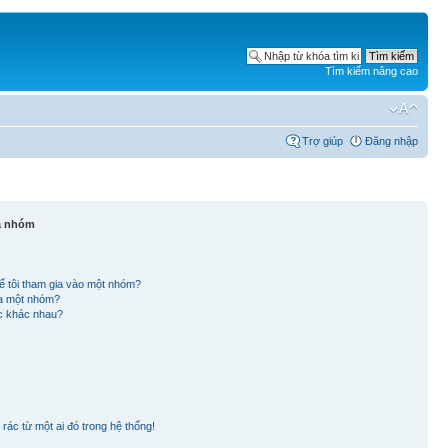
Tìm kiếm nâng cao
Trợ giúp
Đăng nhập
và nhóm
ể tôi tham gia vào một nhóm?
ủa một nhóm?
ắc khác nhau?
!
rác từ một ai đó trong hệ thống!