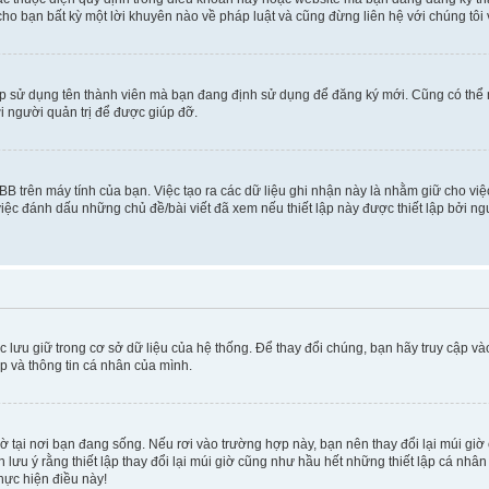
cho bạn bất kỳ một lời khuyên nào về pháp luật và cũng đừng liên hệ với chúng tôi
ép sử dụng tên thành viên mà bạn đang định sử dụng để đăng ký mới. Cũng có thể
i người quản trị để được giúp đỡ.
BB trên máy tính của bạn. Việc tạo ra các dữ liệu ghi nhận này là nhằm giữ cho vi
ệc đánh dấu những chủ đề/bài viết đã xem nếu thiết lập này được thiết lập bởi ngư
c lưu giữ trong cơ sở dữ liệu của hệ thống. Để thay đổi chúng, bạn hãy truy cập v
ập và thông tin cá nhân của mình.
 giờ tại nơi bạn đang sống. Nếu rơi vào trường hợp này, bạn nên thay đổi lại múi g
lưu ý rằng thiết lập thay đổi lại múi giờ cũng như hầu hết những thiết lập cá nhâ
thực hiện điều này!