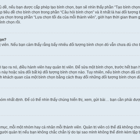
hủ đề, nếu bạn được cấp phép tạo bình chọn, bạn sẽ nhìn thấy phần “Tạo bình chọn
 tiêu đề cho bình chọn trong phần “Câu hỏi bình chọn” và ít nhất là hai đối tượng
lựa chọn trong phần “Lựa chọn tối đa của mỗi thành viên”, giới hạn thời gian tham
ình chọn rồi.
họn?
rị viên. Nếu bạn cảm thấy rằng bấy nhiêu đối tượng bình chọn đó vẫn chưa đủ cho bì
tạo ra nó, điều hành viên hay quản trị viên. Để sửa một bình chọn, trước hết bạn 
ày hoặc sửa đổi bất kỳ đối tượng bình chọn nào. Tuy nhiên, nếu bình chọn đã có n
nh khách quan của một bình chọn bằng cách thay đổi những đối tượng bình chọn đ
óm nhất định. Để có thể nhìn thấy chúng hiển thị, xem, gửi bài… bạn cần phải được 
n mục, mỗi một nhóm hay cá nhân mỗi thành viên. Quản trị viên có thể đã không ch
gười quản trị nếu bạn không chắc chắn lý do tại sao mình không thể đính kèm tập t