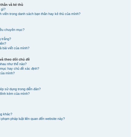
 thân và kẻ thù
 gì?
nh viên trong danh sách bạn thân hay kẻ thù của mình?
hiều chuyên mục?
g trắng?
viên?
à bài viết của mình?
à theo dõi chủ đề
nhau như thế nào?
n mục hay chủ đề xác định?
 của mình?
hép sử dụng trong diễn đàn?
in đính kèm của mình?
ng khác?
 vi phạm pháp luật liên quan đến website này?