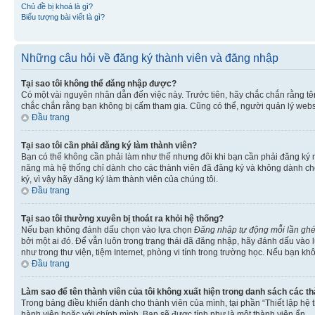
Chủ đề bị khoá là gì?
Biểu tượng bài viết là gì?
Những câu hỏi về đăng ký thành viên và đăng nhập
Tại sao tôi không thể đăng nhập được?
Có một vài nguyên nhân dẫn đến việc này. Trước tiên, hãy chắc chắn rằng t
chắc chắn rằng bạn không bị cấm tham gia. Cũng có thể, người quản lý websi
Đầu trang
Tại sao tôi cần phải đăng ký làm thành viên?
Bạn có thể không cần phải làm như thế nhưng đôi khi bạn cần phải đăng ký mớ
năng mà hệ thống chỉ dành cho các thành viên đã đăng ký và không dành cho 
ký, vì vậy hãy đăng ký làm thành viên của chúng tôi.
Đầu trang
Tại sao tôi thường xuyên bị thoát ra khỏi hệ thống?
Nếu bạn không đánh dấu chọn vào lựa chọn
Đăng nhập tự động mỗi lần gh
bởi một ai đó. Để vẫn luôn trong trạng thái đã đăng nhập, hãy đánh dấu vào
như trong thư viện, tiệm Internet, phòng vi tính trong trường học. Nếu bạn kh
Đầu trang
Làm sao để tên thành viên của tôi không xuất hiện trong danh sách các t
Trong bảng điều khiển dành cho thành viên của mình, tại phần “Thiết lập hệ 
hành viên hoặc với chính mình. Bạn sẽ được tính như là một thành viên ẩn.