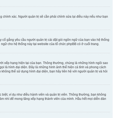
g chính xác. Người quản trị sẽ cần phải chỉnh sửa lại điều này nếu như bạn
y cố gắng yêu cầu người quản trị cài đặt gói ngôn ngữ của bạn vào hệ thống
 ngữ cho hệ thống này tại website của tổ chức phpBB có ở cuối trang.
m với xếp hạng hiện tại của bạn. Thông thường, chúng là những hình ngôi sao
 gọi là hình đại diện. Đây là những hình ảnh thể hiện cá tính và phong cách
không thể sử dụng hình đại diện, bạn hãy liên hệ với người quản trị và hỏi
 biệt, ví dụ như điều hành viên và quản trị viên. Thông thường, bạn không
à nhảm nhí để mong tăng xếp hạng thành viên của mình. Hầu hết mọi diễn đàn