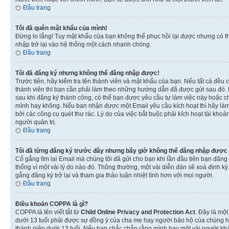
Đầu trang
Tôi đã quên mật khẩu của mình!
Đừng lo lắng! Tuy mật khẩu của bạn không thể phục hồi lại được nhưng có th
nhập trở lại vào hệ thống một cách nhanh chóng.
Đầu trang
Tôi đã đăng ký nhưng không thể đăng nhập được!
Trước tiên, hãy kiểm tra tên thành viên và mật khẩu của bạn. Nếu tất cả đều
thành viên thì bạn cần phải làm theo những hướng dẫn đã được gửi sau đó. N
sau khi đăng ký thành công, có thể bạn được yêu cầu tự làm việc này hoặc ch
mình hay không. Nếu bạn nhận được một Email yêu cầu kích hoạt thì hãy làm
bởi các công cụ quét thư rác. Lý do của việc bắt buộc phải kích hoạt tài k
người quản trị.
Đầu trang
Tôi đã từng đăng ký trước đây nhưng bây giờ không thể đăng nhập được
Cố gắng tìm lại Email mà chúng tôi đã gửi cho bạn khi lần đầu tiên bạn đăng 
thống vì một vài lý do nào đó. Thông thường, một vài diễn đàn sẽ xoá định k
gắng đăng ký trở lại và tham gia thảo luận nhiệt tình hơn với mọi người.
Đầu trang
Điều khoản COPPA là gì?
COPPA là tên viết tắt từ
Child Online Privacy and Protection Act
. Đây là một
dưới 13 tuổi phải được sự đồng ý của cha mẹ hay người bảo hộ của chúng hoặ
thành niên dưới 13 tuổi. Nếu bạn chắc chắn rằng mình hay một vài người khá