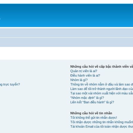
h
Những câu hỏi về cấp bậc thành viên 
Quản trị viên là ai?
Điều hành viên là ai?
Nhóm là gì?
ng trực tuyến?
Thông tin về nhóm nằm ở đâu và làm sao đ
Làm sao để tôi trở thành người lãnh đạo c
Tại sao một vài nhóm xuất hiện với màu s
“Nhóm mặc định” là gì?
Liên kết “Ban điều hành” là gì?
Những câu hỏi về tin nhắn
Tôi không thể gửi tin nhắn được!
Tôi nhận được những tin nhắn không muốn
Tài khoản Email của tôi toàn nhận được thư 