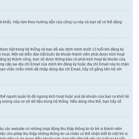
t khẩu
. Hãy làm theo hướng dẫn của công cụ này và bạn sẽ có thể đăng
 được bật trong hệ thống và bạn đã xác định mình dưới 13 tuổi khi đăng ký
hoạt. Một vài diễn đàn bắt buộc tài khoản thành viên phải được kích hoạt
đăng ký thành công, bạn sẽ được thông báo có phải kích hoạt tài khoản của
 cấp sai địa chỉ Email của mình khi đăng ký hoặc địa chỉ Email này bị chặn
 bạn chắc chắn mình đã nhập đúng địa chỉ Email, hãy cố gắng liên hệ với
ó thể người quản trị đã ngưng kích hoạt hoặc xoá tài khoản của bạn ra khỏi hệ
ng lượng của cơ sở dữ liệu trong hệ thống. Nếu đúng như thế, bạn hãy cố
u các website có những hoạt động thu thập thông tin từ trẻ vị thành niên
c cho phép thu thập những thông tin cá nhân có thể nhận biết từ một trẻ vị
h viên có áp dụng điều khoản này, bạn hãy liên hệ với các luật sư tư vấn