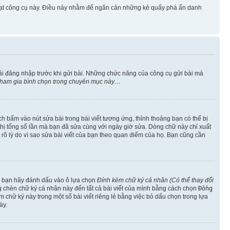
 hoạt công cụ này. Điều này nhằm để ngăn cản những kẻ quấy phá ẩn danh
ải đăng nhập trước khi gửi bài. Những chức năng của công cụ gửi bài mà
 tham gia bình chọn trong chuyên mục này…
h bấm vào nút sửa bài trong bài viết tương ứng, thỉnh thoảng bạn có thể bị
ển thị tổng số lần mà bạn đã sửa cùng với ngày giờ sửa. Dòng chữ này chỉ xuất
êu rõ lý do vì sao sửa bài viết của bạn theo quan điểm của họ. Bạn cũng cần
o, bạn hãy đánh dấu vào ô lựa chọn
Đính kèm chữ ký cá nhân (Có thể thay đổi
ng chèn chữ ký cá nhân này đến tất cả bài viết của mình bằng cách chọn
Đồng
 chữ ký này trong một số bài viết riêng lẻ bằng việc bỏ dấu chọn trong lựa
ày.