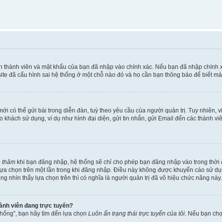
ên thành viên và mật khẩu của bạn đã nhập vào chính xác. Nếu bạn đã nhập chính 
te đã cấu hình sai hệ thống ở một chỗ nào đó và họ cần bạn thông báo để biết mà
i có thể gửi bài trong diễn đàn, tuỳ theo yêu cầu của người quản trị. Tuy nhiên, 
khách sử dụng, ví dụ như hình đại diện, gửi tin nhắn, gửi Email đến các thành vi
é thăm
khi bạn đăng nhập, hệ thống sẽ chỉ cho phép bạn đăng nhập vào trong thời đ
 lựa chọn trên một lần trong khi đăng nhập. Điều này không được khuyến cáo sử d
ông nhìn thấy lựa chọn trên thì có nghĩa là người quản trị đã vô hiệu chức năng này.
hành viên đang trực tuyến?
thống”, bạn hãy tìm đến lựa chọn
Luôn ẩn trạng thái trực tuyến của tôi
. Nếu bạn ch