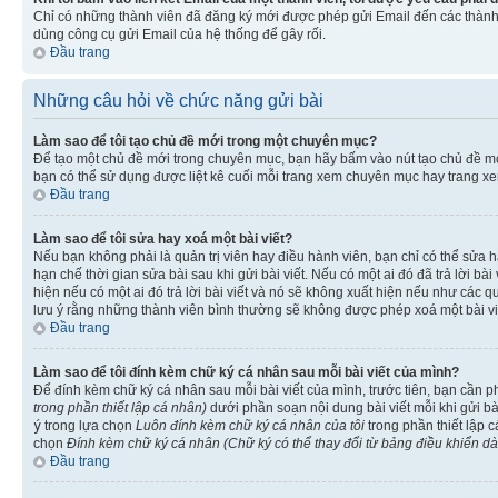
Chỉ có những thành viên đã đăng ký mới được phép gửi Email đến các thành 
dùng công cụ gửi Email của hệ thống để gây rối.
Đầu trang
Những câu hỏi về chức năng gửi bài
Làm sao để tôi tạo chủ đề mới trong một chuyên mục?
Để tạo một chủ đề mới trong chuyên mục, bạn hãy bấm vào nút tạo chủ đề m
bạn có thể sử dụng được liệt kê cuối mỗi trang xem chuyên mục hay trang x
Đầu trang
Làm sao để tôi sửa hay xoá một bài viết?
Nếu bạn không phải là quản trị viên hay điều hành viên, bạn chỉ có thể sửa h
hạn chế thời gian sửa bài sau khi gửi bài viết. Nếu có một ai đó đã trả lời b
hiện nếu có một ai đó trả lời bài viết và nó sẽ không xuất hiện nếu như các q
lưu ý rằng những thành viên bình thường sẽ không được phép xoá một bài viết 
Đầu trang
Làm sao để tôi đính kèm chữ ký cá nhân sau mỗi bài viết của mình?
Để đính kèm chữ ký cá nhân sau mỗi bài viết của mình, trước tiên, bạn cần 
trong phần thiết lập cá nhân)
dưới phần soạn nội dung bài viết mỗi khi gửi b
ý
trong lựa chọn
Luôn đính kèm chữ ký cá nhân của tôi
trong phần thiết lập 
chọn
Đính kèm chữ ký cá nhân (Chữ ký có thể thay đổi từ bảng điều khiển d
Đầu trang