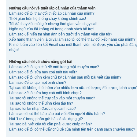
Những câu hỏi về thiết lập cá nhân của thành viên
Làm sao để tôi thay đổi thiết lập cá nhân của mình?
Thời gian trên hệ thống chạy không chính xác!
Tôi đã thay đổi múi giờ nhưng thời gian vẫn chạy sai!
Ngôn ngữ của tôi không có trong danh sách hỗ trợ!
Làm sao để hiển thị hình ảnh bên dưới tên thành viên của tôi?
Xếp hạng thành viên là gì và làm sao tôi có thể thay đổi xếp hạng của mình?
Khi tôi bấm vào liên kết Email của một thành viên, tôi được yêu cầu phải đăn
nhập!
Những câu hỏi về chức năng gửi bài
Làm sao để tôi tạo chủ đề mới trong một chuyên mục?
Làm sao để tôi sửa hay xoá một bài viết?
Làm sao để tôi đính kèm chữ ký cá nhân sau mỗi bài viết của mình?
Làm sao để tôi tạo một bình chọn?
Tại sao tôi không thể thêm vào nhiều hơn nữa số lượng đối tượng bình chọn
Làm sao để tôi sửa hay xoá một bình chọn?
Tại sao tôi không thể truy cập vào một chuyên mục?
Tại sao tôi không thể đính kèm tập tin?
Tại sao tôi lại nhận được một cảnh cáo?
Làm sao tôi có thể báo cáo bài viết đến người điều hành?
Nút “Lưu” trong phần gửi bài có tác dụng gì?
Tại sao bài viết của tôi cần phải được chấp nhận?
Làm sao để tôi có thể đẩy chủ đề của mình lên trên danh sách chuyên mục?