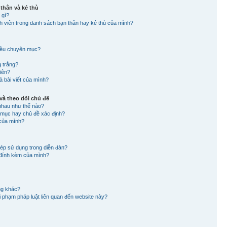
 thân và kẻ thù
 gì?
nh viên trong danh sách bạn thân hay kẻ thù của mình?
hiều chuyên mục?
g trắng?
viên?
à bài viết của mình?
à theo dõi chủ đề
nhau như thế nào?
n mục hay chủ đề xác định?
 của mình?
hép sử dụng trong diễn đàn?
in đính kèm của mình?
ng khác?
 vi phạm pháp luật liên quan đến website này?