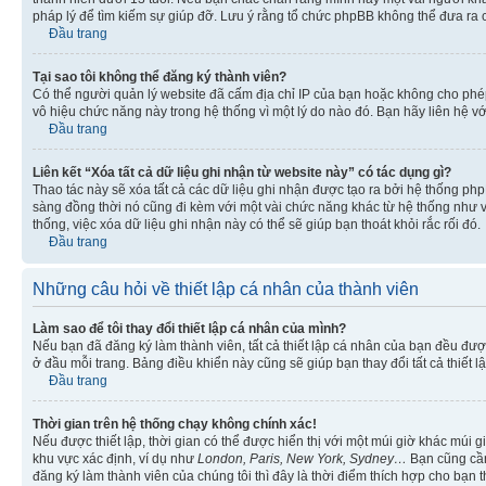
pháp lý để tìm kiếm sự giúp đỡ. Lưu ý rằng tổ chức phpBB không thể đưa ra 
Đầu trang
Tại sao tôi không thể đăng ký thành viên?
Có thể người quản lý website đã cấm địa chỉ IP của bạn hoặc không cho ph
vô hiệu chức năng này trong hệ thống vì một lý do nào đó. Bạn hãy liên hệ vớ
Đầu trang
Liên kết “Xóa tất cả dữ liệu ghi nhận từ website này” có tác dụng gì?
Thao tác này sẽ xóa tất cả các dữ liệu ghi nhận được tạo ra bởi hệ thống php
sàng đồng thời nó cũng đi kèm với một vài chức năng khác từ hệ thống như vi
thống, việc xóa dữ liệu ghi nhận này có thể sẽ giúp bạn thoát khỏi rắc rối đó.
Đầu trang
Những câu hỏi về thiết lập cá nhân của thành viên
Làm sao để tôi thay đổi thiết lập cá nhân của mình?
Nếu bạn đã đăng ký làm thành viên, tất cả thiết lập cá nhân của bạn đều đượ
ở đầu mỗi trang. Bảng điều khiển này cũng sẽ giúp bạn thay đổi tất cả thiết l
Đầu trang
Thời gian trên hệ thống chạy không chính xác!
Nếu được thiết lập, thời gian có thể được hiển thị với một múi giờ khác múi
khu vực xác định, ví dụ như
London, Paris, New York, Sydney…
Bạn cũng cần 
đăng ký làm thành viên của chúng tôi thì đây là thời điểm thích hợp cho bạn 