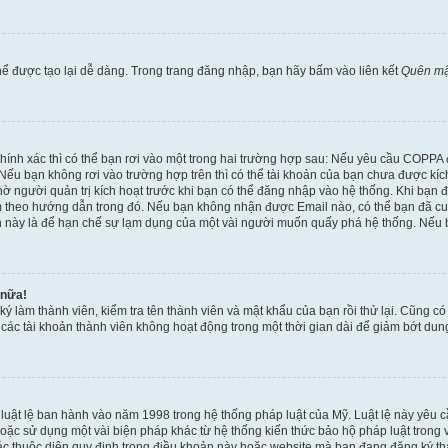
ể được tạo lại dễ dàng. Trong trang đăng nhập, bạn hãy bấm vào liên kết
Quên mậ
 chính xác thì có thể bạn rơi vào một trong hai trường hợp sau: Nếu yêu cầu COPPA
ếu bạn không rơi vào trường hợp trên thì có thể tài khoản của bạn chưa được kích 
ờ người quản trị kích hoạt trước khi bạn có thể đăng nhập vào hệ thống. Khi bạn 
 theo hướng dẫn trong đó. Nếu bạn không nhận được Email nào, có thể bạn đã cung
hoản này là để hạn chế sự lạm dụng của một vài người muốn quấy phá hệ thống. Nếu
 nữa!
ký làm thành viên, kiểm tra tên thành viên và mật khẩu của bạn rồi thử lại. Cũng c
ỳ các tài khoản thành viên không hoạt động trong một thời gian dài để giảm bớt du
 luật lệ ban hành vào năm 1998 trong hệ thống pháp luật của Mỹ. Luật lệ này yêu cầ
c sử dụng một vài biện pháp khác từ hệ thống kiến thức bảo hộ pháp luật trong việ
c thuộc diện quy định trong điều khoản này hoặc website mà bạn đang đăng ký thàn