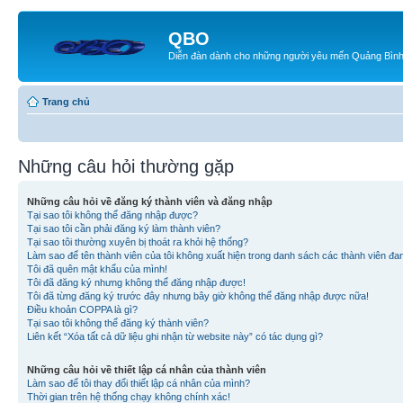
QBO
Diễn đàn dành cho những người yêu mến Quảng Bìn
Trang chủ
Những câu hỏi thường gặp
Những câu hỏi về đăng ký thành viên và đăng nhập
Tại sao tôi không thể đăng nhập được?
Tại sao tôi cần phải đăng ký làm thành viên?
Tại sao tôi thường xuyên bị thoát ra khỏi hệ thống?
Làm sao để tên thành viên của tôi không xuất hiện trong danh sách các thành viên đa
Tôi đã quên mật khẩu của mình!
Tôi đã đăng ký nhưng không thể đăng nhập được!
Tôi đã từng đăng ký trước đây nhưng bây giờ không thể đăng nhập được nữa!
Điều khoản COPPA là gì?
Tại sao tôi không thể đăng ký thành viên?
Liên kết “Xóa tất cả dữ liệu ghi nhận từ website này” có tác dụng gì?
Những câu hỏi về thiết lập cá nhân của thành viên
Làm sao để tôi thay đổi thiết lập cá nhân của mình?
Thời gian trên hệ thống chạy không chính xác!