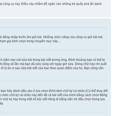
 hoạt công cụ này. Điều này nhằm để ngăn cản những kẻ quấy phá ẩn danh
ải đăng nhập trước khi gửi bài. Những chức năng của công cụ gửi bài mà
 tham gia bình chọn trong chuyên mục này…
h bấm vào nút sửa bài trong bài viết tương ứng, thỉnh thoảng bạn có thể bị
ển thị tổng số lần mà bạn đã sửa cùng với ngày giờ sửa. Dòng chữ này chỉ xuất
êu rõ lý do vì sao sửa bài viết của bạn theo quan điểm của họ. Bạn cũng cần
o, bạn hãy đánh dấu vào ô lựa chọn
Đính kèm chữ ký cá nhân (Có thể thay đổi
ng chèn chữ ký cá nhân này đến tất cả bài viết của mình bằng cách chọn
Đồng
 chữ ký này trong một số bài viết riêng lẻ bằng việc bỏ dấu chọn trong lựa
ày.