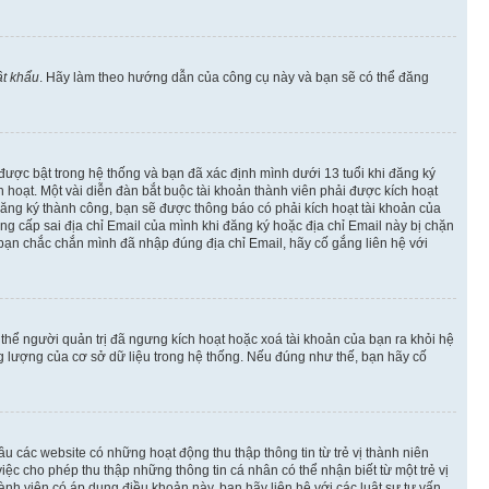
t khẩu
. Hãy làm theo hướng dẫn của công cụ này và bạn sẽ có thể đăng
 được bật trong hệ thống và bạn đã xác định mình dưới 13 tuổi khi đăng ký
hoạt. Một vài diễn đàn bắt buộc tài khoản thành viên phải được kích hoạt
đăng ký thành công, bạn sẽ được thông báo có phải kích hoạt tài khoản của
 cấp sai địa chỉ Email của mình khi đăng ký hoặc địa chỉ Email này bị chặn
 bạn chắc chắn mình đã nhập đúng địa chỉ Email, hãy cố gắng liên hệ với
ó thể người quản trị đã ngưng kích hoạt hoặc xoá tài khoản của bạn ra khỏi hệ
ng lượng của cơ sở dữ liệu trong hệ thống. Nếu đúng như thế, bạn hãy cố
u các website có những hoạt động thu thập thông tin từ trẻ vị thành niên
c cho phép thu thập những thông tin cá nhân có thể nhận biết từ một trẻ vị
h viên có áp dụng điều khoản này, bạn hãy liên hệ với các luật sư tư vấn