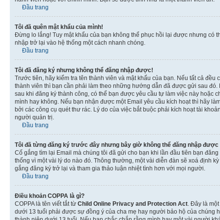
Đầu trang
Tôi đã quên mật khẩu của mình!
Đừng lo lắng! Tuy mật khẩu của bạn không thể phục hồi lại được nhưng có th
nhập trở lại vào hệ thống một cách nhanh chóng.
Đầu trang
Tôi đã đăng ký nhưng không thể đăng nhập được!
Trước tiên, hãy kiểm tra tên thành viên và mật khẩu của bạn. Nếu tất cả đều
thành viên thì bạn cần phải làm theo những hướng dẫn đã được gửi sau đó. N
sau khi đăng ký thành công, có thể bạn được yêu cầu tự làm việc này hoặc ch
mình hay không. Nếu bạn nhận được một Email yêu cầu kích hoạt thì hãy làm
bởi các công cụ quét thư rác. Lý do của việc bắt buộc phải kích hoạt tài k
người quản trị.
Đầu trang
Tôi đã từng đăng ký trước đây nhưng bây giờ không thể đăng nhập được
Cố gắng tìm lại Email mà chúng tôi đã gửi cho bạn khi lần đầu tiên bạn đăng 
thống vì một vài lý do nào đó. Thông thường, một vài diễn đàn sẽ xoá định k
gắng đăng ký trở lại và tham gia thảo luận nhiệt tình hơn với mọi người.
Đầu trang
Điều khoản COPPA là gì?
COPPA là tên viết tắt từ
Child Online Privacy and Protection Act
. Đây là một
dưới 13 tuổi phải được sự đồng ý của cha mẹ hay người bảo hộ của chúng hoặ
thành niên dưới 13 tuổi. Nếu bạn chắc chắn rằng mình hay một vài người khá