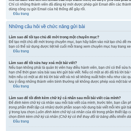
Chỉ có những thành viên đã đăng ký mới được phép gửi Email đến các thành 
dùng công cụ gửi Email của hệ thống để gây rối.
Đầu trang
Những câu hỏi về chức năng gửi bài
Làm sao để tôi tạo chủ đề mới trong một chuyên mục?
Để tạo một chủ đề mới trong chuyên mục, bạn hãy bấm vào nút tạo chủ đề m
bạn có thể sử dụng được liệt kê cuối mỗi trang xem chuyên mục hay trang x
Đầu trang
Làm sao để tôi sửa hay xoá một bài viết?
Nếu bạn không phải là quản trị viên hay điều hành viên, bạn chỉ có thể sửa h
hạn chế thời gian sửa bài sau khi gửi bài viết. Nếu có một ai đó đã trả lời b
hiện nếu có một ai đó trả lời bài viết và nó sẽ không xuất hiện nếu như các q
lưu ý rằng những thành viên bình thường sẽ không được phép xoá một bài viết 
Đầu trang
Làm sao để tôi đính kèm chữ ký cá nhân sau mỗi bài viết của mình?
Để đính kèm chữ ký cá nhân sau mỗi bài viết của mình, trước tiên, bạn cần 
trong phần thiết lập cá nhân)
dưới phần soạn nội dung bài viết mỗi khi gửi b
ý
trong lựa chọn
Luôn đính kèm chữ ký cá nhân của tôi
trong phần thiết lập 
chọn
Đính kèm chữ ký cá nhân (Chữ ký có thể thay đổi từ bảng điều khiển d
Đầu trang