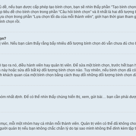
hủ đề, nếu bạn được cấp phép tạo bình chọn, bạn sẽ nhìn thấy phần “Tạo bình chọn
 tiêu đề cho bình chọn trong phần “Câu hỏi bình chọn” và ít nhất là hai đối tượng
lựa chọn trong phần “Lựa chọn tối đa của mỗi thành viên”, giới hạn thời gian tham
ình chọn rồi.
họn?
rị viên. Nếu bạn cảm thấy rằng bấy nhiêu đối tượng bình chọn đó vẫn chưa đủ cho bì
tạo ra nó, điều hành viên hay quản trị viên. Để sửa một bình chọn, trước hết bạn 
ày hoặc sửa đổi bất kỳ đối tượng bình chọn nào. Tuy nhiên, nếu bình chọn đã có n
nh khách quan của một bình chọn bằng cách thay đổi những đối tượng bình chọn đ
óm nhất định. Để có thể nhìn thấy chúng hiển thị, xem, gửi bài… bạn cần phải được 
n mục, mỗi một nhóm hay cá nhân mỗi thành viên. Quản trị viên có thể đã không ch
gười quản trị nếu bạn không chắc chắn lý do tại sao mình không thể đính kèm tập t