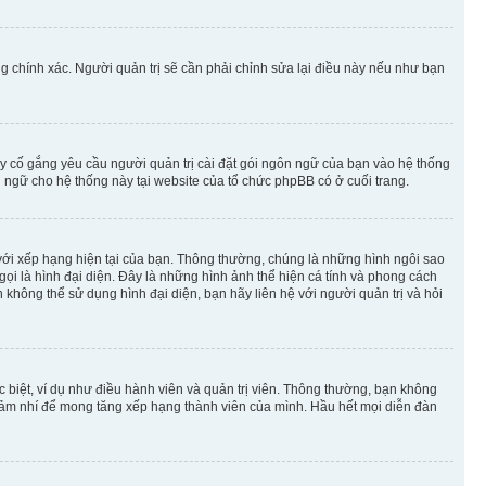
g chính xác. Người quản trị sẽ cần phải chỉnh sửa lại điều này nếu như bạn
y cố gắng yêu cầu người quản trị cài đặt gói ngôn ngữ của bạn vào hệ thống
 ngữ cho hệ thống này tại website của tổ chức phpBB có ở cuối trang.
m với xếp hạng hiện tại của bạn. Thông thường, chúng là những hình ngôi sao
 gọi là hình đại diện. Đây là những hình ảnh thể hiện cá tính và phong cách
không thể sử dụng hình đại diện, bạn hãy liên hệ với người quản trị và hỏi
 biệt, ví dụ như điều hành viên và quản trị viên. Thông thường, bạn không
à nhảm nhí để mong tăng xếp hạng thành viên của mình. Hầu hết mọi diễn đàn