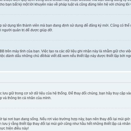
cho bạn bất kỳ một lời khuyên nào về pháp luật và cũng đừng liên hệ với chúng tôi
ép sử dụng tên thành viên mà bạn đang định sử dụng để đăng ký mới. Cũng có thể
i người quản trị để được giúp đỡ.
BB trên máy tính của bạn. Việc tạo ra các dữ liệu ghi nhận này là nhằm giữ cho vi
ệc đánh dấu những chủ đề/bài viết đã xem nếu thiết lập này được thiết lập bởi ngư
c lưu giữ trong cơ sở dữ liệu của hệ thống. Để thay đổi chúng, bạn hãy truy cập v
ập và thông tin cá nhân của mình.
 giờ tại nơi bạn đang sống. Nếu rơi vào trường hợp này, bạn nên thay đổi lại múi g
lưu ý rằng thiết lập thay đổi lại múi giờ cũng như hầu hết những thiết lập cá nhâ
thực hiện điều này!