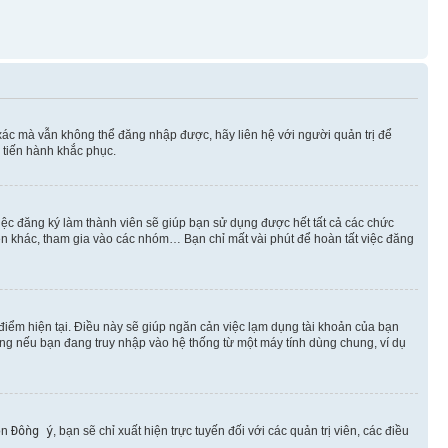
xác mà vẫn không thể đăng nhập được, hãy liên hệ với người quản trị để
 tiến hành khắc phục.
việc đăng ký làm thành viên sẽ giúp bạn sử dụng được hết tất cả các chức
ên khác, tham gia vào các nhóm… Bạn chỉ mất vài phút để hoàn tất việc đăng
iểm hiện tại. Điều này sẽ giúp ngăn cản việc lạm dụng tài khoản của bạn
ụng nếu bạn đang truy nhập vào hệ thống từ một máy tính dùng chung, ví dụ
ọn
Đồng ý
, bạn sẽ chỉ xuất hiện trực tuyến đối với các quản trị viên, các điều