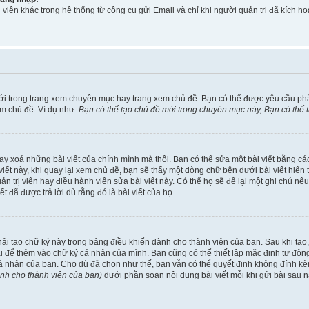
viên khác trong hệ thống từ công cụ gửi Email và chỉ khi người quản trị đã kích
ới trong trang xem chuyên mục hay trang xem chủ đề. Bạn có thể được yêu cầu ph
em chủ đề. Ví dụ như:
Bạn có thể tạo chủ đề mới trong chuyên mục này, Bạn có thể
ay xoá những bài viết của chính mình mà thôi. Bạn có thể sửa một bài viết bằng các
ài viết này, khi quay lại xem chủ đề, bạn sẽ thấy một dòng chữ bên dưới bài viết hi
uản trị viên hay điều hành viên sửa bài viết này. Có thể họ sẽ để lại một ghi chú n
đã được trả lời dù rằng đó là bài viết của họ.
phải tạo chữ ký này trong bảng điều khiển dành cho thành viên của bạn. Sau khi tạ
ài để thêm vào chữ ký cá nhân của mình. Bạn cũng có thể thiết lập mặc định tự độ
cá nhân của bạn. Cho dù đã chọn như thế, bạn vẫn có thể quyết định không đính kèm
ành cho thành viên của bạn)
dưới phần soạn nội dung bài viết mỗi khi gửi bài sau n