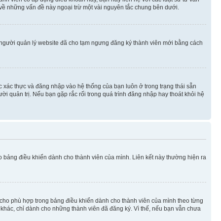
 về những vấn đề này ngoại trừ một vài nguyên tắc chung bên dưới.
 người quản lý website đã cho tạm ngưng đăng ký thành viên mới bằng cách
ệc xác thực và đăng nhập vào hệ thống của bạn luôn ở trong trạng thái sẵn
ời quản trị. Nếu bạn gặp rắc rối trong quá trình đăng nhập hay thoát khỏi hệ
ào bảng điều khiển dành cho thành viên của mình. Liên kết này thường hiện ra
iờ cho phù hợp trong bảng điều khiển dành cho thành viên của mình theo từng
n khác, chỉ dành cho những thành viên đã đăng ký. Vì thế, nếu bạn vẫn chưa