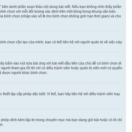
” bên dưới phần soạn thảo nội dung bài viết. Nếu bạn không nhìn thấy phần
 bình chọn với mỗi đối tượng xác định trên một dòng trong khung văn bản.
 gia bình chọn (nhập vào số
0
cho bình chọn không giới hạn thời gian) và cho
nh chọn cần tạo của mình, bạn có thể liên hệ với người quản trị về việc này.
hãy bấm vào nút sửa bài ứng với bài viết đầu tiên của chủ đề có bình chọn đi
gười tham gia rồi thì chỉ có điều hành viên hoặc quản trị viên mới có quyền
ã được người khác bình chọn.
thiết lập cấp phép đặc biệt. Vì thế, bạn hãy liên hệ với điều hành viên hay
o phép đính kèm tập tin trong chuyên mục mà bạn đang gửi bài hoặc có lẽ chỉ
in.