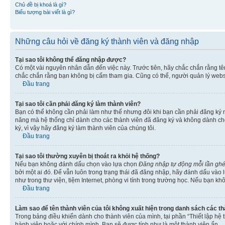
Chủ đề bị khoá là gì?
Biểu tượng bài viết là gì?
Những câu hỏi về đăng ký thành viên và đăng nhập
Tại sao tôi không thể đăng nhập được?
Có một vài nguyên nhân dẫn đến việc này. Trước tiên, hãy chắc chắn rằng t
chắc chắn rằng bạn không bị cấm tham gia. Cũng có thể, người quản lý websi
Đầu trang
Tại sao tôi cần phải đăng ký làm thành viên?
Bạn có thể không cần phải làm như thế nhưng đôi khi bạn cần phải đăng ký mớ
năng mà hệ thống chỉ dành cho các thành viên đã đăng ký và không dành cho 
ký, vì vậy hãy đăng ký làm thành viên của chúng tôi.
Đầu trang
Tại sao tôi thường xuyên bị thoát ra khỏi hệ thống?
Nếu bạn không đánh dấu chọn vào lựa chọn
Đăng nhập tự động mỗi lần gh
bởi một ai đó. Để vẫn luôn trong trạng thái đã đăng nhập, hãy đánh dấu vào
như trong thư viện, tiệm Internet, phòng vi tính trong trường học. Nếu bạn kh
Đầu trang
Làm sao để tên thành viên của tôi không xuất hiện trong danh sách các t
Trong bảng điều khiển dành cho thành viên của mình, tại phần “Thiết lập hệ 
hành viên hoặc với chính mình. Bạn sẽ được tính như là một thành viên ẩn.