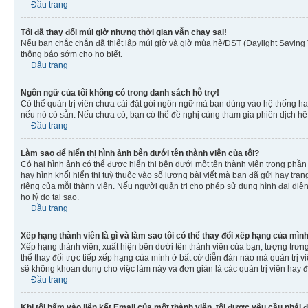
Đầu trang
Tôi đã thay đổi múi giờ nhưng thời gian vẫn chạy sai!
Nếu bạn chắc chắn đã thiết lập múi giờ và giờ mùa hè/DST (Daylight Saving T
thông báo sớm cho họ biết.
Đầu trang
Ngôn ngữ của tôi không có trong danh sách hỗ trợ!
Có thể quản trị viên chưa cài đặt gói ngôn ngữ mà bạn dùng vào hệ thống ha
nếu nó có sẵn. Nếu chưa có, bạn có thể đề nghị cùng tham gia phiên dịch hệ
Đầu trang
Làm sao để hiển thị hình ảnh bên dưới tên thành viên của tôi?
Có hai hình ảnh có thể được hiển thị bên dưới một tên thành viên trong phần 
hay hình khối hiển thị tuỳ thuộc vào số lượng bài viết mà bạn đã gửi hay trạn
riêng của mỗi thành viên. Nếu người quản trị cho phép sử dụng hình đại diện
họ lý do tại sao.
Đầu trang
Xếp hạng thành viên là gì và làm sao tôi có thể thay đổi xếp hạng của mìn
Xếp hạng thành viên, xuất hiện bên dưới tên thành viên của bạn, tượng trưng
thể thay đổi trực tiếp xếp hạng của mình ở bất cứ diễn đàn nào mà quản trị 
sẽ không khoan dung cho việc làm này và đơn giản là các quản trị viên hay đ
Đầu trang
Khi tôi bấm vào liên kết Email của một thành viên, tôi được yêu cầu phải 