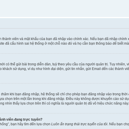
ên thành viên và mật khẩu của bạn đã nhập vào chính xác. Nếu bạn đã nhập chính 
te đã cấu hình sai hệ thống ở một chỗ nào đó và họ cần bạn thông báo để biết mà
i có thể gửi bài trong diễn đàn, tuỳ theo yêu cầu của người quản trị. Tuy nhiên, 
khách sử dụng, ví dụ như hình đại diện, gửi tin nhắn, gửi Email đến các thành vi
é thăm
khi bạn đăng nhập, hệ thống sẽ chỉ cho phép bạn đăng nhập vào trong thời đ
 lựa chọn trên một lần trong khi đăng nhập. Điều này không được khuyến cáo sử d
ông nhìn thấy lựa chọn trên thì có nghĩa là người quản trị đã vô hiệu chức năng này.
hành viên đang trực tuyến?
thống”, bạn hãy tìm đến lựa chọn
Luôn ẩn trạng thái trực tuyến của tôi
. Nếu bạn ch