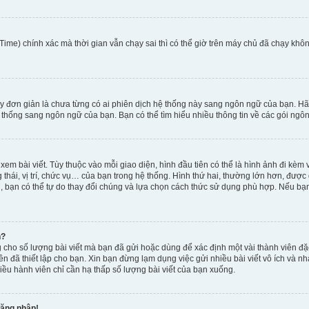
ime) chính xác mà thời gian vẫn chạy sai thì có thể giờ trên máy chủ đã chạy khôn
y đơn giản là chưa từng có ai phiên dịch hệ thống này sang ngôn ngữ của bạn. Hã
 thống sang ngôn ngữ của bạn. Bạn có thể tìm hiểu nhiều thông tin về các gói ngôn
xem bài viết. Tùy thuộc vào mỗi giao diện, hình đầu tiên có thể là hình ảnh đi kè
g thái, vị trí, chức vụ… của bạn trong hệ thống. Hình thứ hai, thường lớn hơn, được
, bạn có thể tự do thay đổi chúng và lựa chọn cách thức sử dụng phù hợp. Nếu bạn 
h?
 cho số lượng bài viết mà bạn đã gửi hoặc dùng để xác định một vài thành viên đặc
viên đã thiết lập cho bạn. Xin bạn đừng lạm dụng việc gửi nhiều bài viết vô ích v
iều hành viên chỉ cần hạ thấp số lượng bài viết của bạn xuống.
đăng nhập!