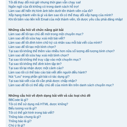
Tôi đã thay đổi múi giờ nhưng thời gian vẫn chạy sai!
Ngôn ngữ của tôi không có trong danh sách hỗ trợ!
Làm sao để hiển thị hình ảnh bên dưới tên thành viên của tôi?
Xếp hạng thành viên là gì và làm sao tôi có thể thay đổi xếp hạng của mình?
Khi tôi bấm vào liên kết Email của một thành viên, tôi được yêu cầu phải đăng nhập!
Những câu hỏi về chức năng gửi bài
Làm sao để tôi tạo chủ đề mới trong một chuyên mục?
Làm sao để tôi sửa hay xoá một bài viết?
Làm sao để tôi đính kèm chữ ký cá nhân sau mỗi bài viết của mình?
Làm sao để tôi tạo một bình chọn?
Tại sao tôi không thể thêm vào nhiều hơn nữa số lượng đối tượng bình chọn?
Làm sao để tôi sửa hay xoá một bình chọn?
Tại sao tôi không thể truy cập vào một chuyên mục?
Tại sao tôi không thể đính kèm tập tin?
Tại sao tôi lại nhận được một cảnh cáo?
Làm sao tôi có thể báo cáo bài viết đến người điều hành?
Nút “Lưu” trong phần gửi bài có tác dụng gì?
Tại sao bài viết của tôi cần phải được chấp nhận?
Làm sao để tôi có thể đẩy chủ đề của mình lên trên danh sách chuyên mục?
Những câu hỏi về định dạng bài viết và các loại chủ đề
BBCode là gì?
Tôi có thể sử dụng mã HTML được không?
Biểu tượng vui là gì?
Tôi có thể gửi hình trong bài viết?
Thông báo chung là gì?
Thông báo là gì?
Chú ý là gì?