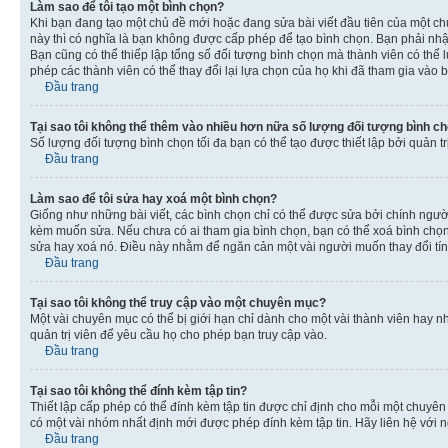
Làm sao để tôi tạo một bình chọn?
Khi bạn đang tạo một chủ đề mới hoặc đang sửa bài viết đầu tiên của một c
này thì có nghĩa là bạn không được cấp phép để tạo bình chọn. Bạn phải nhập
Bạn cũng có thể thiếp lập tổng số đối tượng bình chọn mà thành viên có thể 
phép các thành viên có thể thay đổi lại lựa chọn của họ khi đã tham gia vào b
Đầu trang
Tại sao tôi không thể thêm vào nhiều hơn nữa số lượng đối tượng bình c
Số lượng đối tượng bình chọn tối đa bạn có thể tạo được thiết lập bởi quản t
Đầu trang
Làm sao để tôi sửa hay xoá một bình chọn?
Giống như những bài viết, các bình chọn chỉ có thể được sửa bởi chính người 
kèm muốn sửa. Nếu chưa có ai tham gia bình chọn, bạn có thể xoá bình chọn n
sửa hay xoá nó. Điều này nhằm để ngăn cản một vài người muốn thay đổi tí
Đầu trang
Tại sao tôi không thể truy cập vào một chuyên mục?
Một vài chuyên mục có thể bị giới hạn chỉ dành cho một vài thành viên hay nh
quản trị viên để yêu cầu họ cho phép bạn truy cập vào.
Đầu trang
Tại sao tôi không thể đính kèm tập tin?
Thiết lập cấp phép có thể đính kèm tập tin được chỉ định cho mỗi một chuyê
có một vài nhóm nhất định mới được phép đính kèm tập tin. Hãy liên hệ với n
Đầu trang