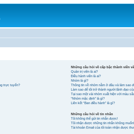
h
Những câu hỏi về cấp bậc thành viên 
Quản trị viên là ai?
Điều hành viên là ai?
Nhóm là gì?
ng trực tuyến?
Thông tin về nhóm nằm ở đâu và làm sao đ
Làm sao để tôi trở thành người lãnh đạo c
Tại sao một vài nhóm xuất hiện với màu s
“Nhóm mặc định” là gì?
Liên kết “Ban điều hành” là gì?
Những câu hỏi về tin nhắn
Tôi không thể gửi tin nhắn được!
Tôi nhận được những tin nhắn không muốn
Tài khoản Email của tôi toàn nhận được thư 