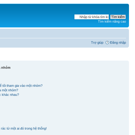
Tìm kiếm nâng cao
Trợ giúp
Đăng nhập
và nhóm
ể tôi tham gia vào một nhóm?
ủa một nhóm?
ắc khác nhau?
!
rác từ một ai đó trong hệ thống!