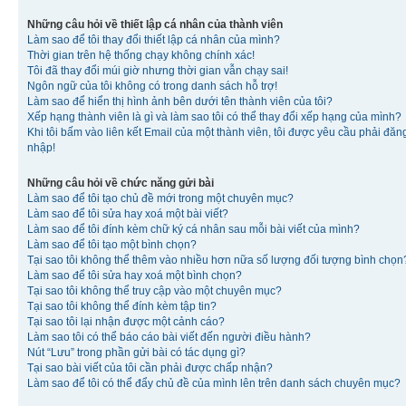
Những câu hỏi về thiết lập cá nhân của thành viên
Làm sao để tôi thay đổi thiết lập cá nhân của mình?
Thời gian trên hệ thống chạy không chính xác!
Tôi đã thay đổi múi giờ nhưng thời gian vẫn chạy sai!
Ngôn ngữ của tôi không có trong danh sách hỗ trợ!
Làm sao để hiển thị hình ảnh bên dưới tên thành viên của tôi?
Xếp hạng thành viên là gì và làm sao tôi có thể thay đổi xếp hạng của mình?
Khi tôi bấm vào liên kết Email của một thành viên, tôi được yêu cầu phải đăn
nhập!
Những câu hỏi về chức năng gửi bài
Làm sao để tôi tạo chủ đề mới trong một chuyên mục?
Làm sao để tôi sửa hay xoá một bài viết?
Làm sao để tôi đính kèm chữ ký cá nhân sau mỗi bài viết của mình?
Làm sao để tôi tạo một bình chọn?
Tại sao tôi không thể thêm vào nhiều hơn nữa số lượng đối tượng bình chọn
Làm sao để tôi sửa hay xoá một bình chọn?
Tại sao tôi không thể truy cập vào một chuyên mục?
Tại sao tôi không thể đính kèm tập tin?
Tại sao tôi lại nhận được một cảnh cáo?
Làm sao tôi có thể báo cáo bài viết đến người điều hành?
Nút “Lưu” trong phần gửi bài có tác dụng gì?
Tại sao bài viết của tôi cần phải được chấp nhận?
Làm sao để tôi có thể đẩy chủ đề của mình lên trên danh sách chuyên mục?