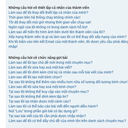
Những câu hỏi về thiết lập cá nhân của thành viên
Làm sao để tôi thay đổi thiết lập cá nhân của mình?
Thời gian trên hệ thống chạy không chính xác!
Tôi đã thay đổi múi giờ nhưng thời gian vẫn chạy sai!
Ngôn ngữ của tôi không có trong danh sách hỗ trợ!
Làm sao để hiển thị hình ảnh bên dưới tên thành viên của tôi?
Xếp hạng thành viên là gì và làm sao tôi có thể thay đổi xếp hạng của mình?
Khi tôi bấm vào liên kết Email của một thành viên, tôi được yêu cầu phải đăn
nhập!
Những câu hỏi về chức năng gửi bài
Làm sao để tôi tạo chủ đề mới trong một chuyên mục?
Làm sao để tôi sửa hay xoá một bài viết?
Làm sao để tôi đính kèm chữ ký cá nhân sau mỗi bài viết của mình?
Làm sao để tôi tạo một bình chọn?
Tại sao tôi không thể thêm vào nhiều hơn nữa số lượng đối tượng bình chọn
Làm sao để tôi sửa hay xoá một bình chọn?
Tại sao tôi không thể truy cập vào một chuyên mục?
Tại sao tôi không thể đính kèm tập tin?
Tại sao tôi lại nhận được một cảnh cáo?
Làm sao tôi có thể báo cáo bài viết đến người điều hành?
Nút “Lưu” trong phần gửi bài có tác dụng gì?
Tại sao bài viết của tôi cần phải được chấp nhận?
Làm sao để tôi có thể đẩy chủ đề của mình lên trên danh sách chuyên mục?