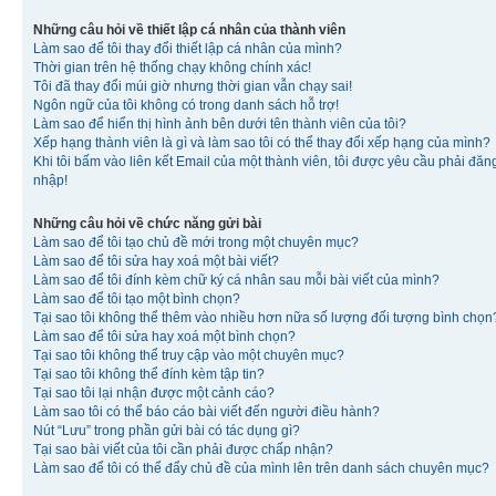
Những câu hỏi về thiết lập cá nhân của thành viên
Làm sao để tôi thay đổi thiết lập cá nhân của mình?
Thời gian trên hệ thống chạy không chính xác!
Tôi đã thay đổi múi giờ nhưng thời gian vẫn chạy sai!
Ngôn ngữ của tôi không có trong danh sách hỗ trợ!
Làm sao để hiển thị hình ảnh bên dưới tên thành viên của tôi?
Xếp hạng thành viên là gì và làm sao tôi có thể thay đổi xếp hạng của mình?
Khi tôi bấm vào liên kết Email của một thành viên, tôi được yêu cầu phải đăn
nhập!
Những câu hỏi về chức năng gửi bài
Làm sao để tôi tạo chủ đề mới trong một chuyên mục?
Làm sao để tôi sửa hay xoá một bài viết?
Làm sao để tôi đính kèm chữ ký cá nhân sau mỗi bài viết của mình?
Làm sao để tôi tạo một bình chọn?
Tại sao tôi không thể thêm vào nhiều hơn nữa số lượng đối tượng bình chọn
Làm sao để tôi sửa hay xoá một bình chọn?
Tại sao tôi không thể truy cập vào một chuyên mục?
Tại sao tôi không thể đính kèm tập tin?
Tại sao tôi lại nhận được một cảnh cáo?
Làm sao tôi có thể báo cáo bài viết đến người điều hành?
Nút “Lưu” trong phần gửi bài có tác dụng gì?
Tại sao bài viết của tôi cần phải được chấp nhận?
Làm sao để tôi có thể đẩy chủ đề của mình lên trên danh sách chuyên mục?