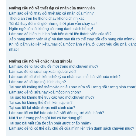
Những câu hỏi về thiết lập cá nhân của thành viên
Làm sao để tôi thay đổi thiết lập cá nhân của mình?
Thời gian trên hệ thống chạy không chính xác!
Tôi đã thay đổi múi giờ nhưng thời gian vẫn chạy sai!
Ngôn ngữ của tôi không có trong danh sách hỗ trợ!
Làm sao để hiển thị hình ảnh bên dưới tên thành viên của tôi?
Xếp hạng thành viên là gì và làm sao tôi có thể thay đổi xếp hạng của mình?
Khi tôi bấm vào liên kết Email của một thành viên, tôi được yêu cầu phải đăn
nhập!
Những câu hỏi về chức năng gửi bài
Làm sao để tôi tạo chủ đề mới trong một chuyên mục?
Làm sao để tôi sửa hay xoá một bài viết?
Làm sao để tôi đính kèm chữ ký cá nhân sau mỗi bài viết của mình?
Làm sao để tôi tạo một bình chọn?
Tại sao tôi không thể thêm vào nhiều hơn nữa số lượng đối tượng bình chọn
Làm sao để tôi sửa hay xoá một bình chọn?
Tại sao tôi không thể truy cập vào một chuyên mục?
Tại sao tôi không thể đính kèm tập tin?
Tại sao tôi lại nhận được một cảnh cáo?
Làm sao tôi có thể báo cáo bài viết đến người điều hành?
Nút “Lưu” trong phần gửi bài có tác dụng gì?
Tại sao bài viết của tôi cần phải được chấp nhận?
Làm sao để tôi có thể đẩy chủ đề của mình lên trên danh sách chuyên mục?