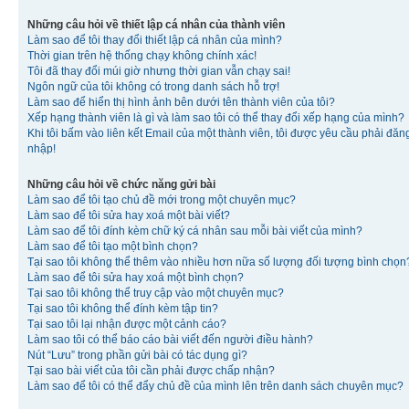
Những câu hỏi về thiết lập cá nhân của thành viên
Làm sao để tôi thay đổi thiết lập cá nhân của mình?
Thời gian trên hệ thống chạy không chính xác!
Tôi đã thay đổi múi giờ nhưng thời gian vẫn chạy sai!
Ngôn ngữ của tôi không có trong danh sách hỗ trợ!
Làm sao để hiển thị hình ảnh bên dưới tên thành viên của tôi?
Xếp hạng thành viên là gì và làm sao tôi có thể thay đổi xếp hạng của mình?
Khi tôi bấm vào liên kết Email của một thành viên, tôi được yêu cầu phải đăn
nhập!
Những câu hỏi về chức năng gửi bài
Làm sao để tôi tạo chủ đề mới trong một chuyên mục?
Làm sao để tôi sửa hay xoá một bài viết?
Làm sao để tôi đính kèm chữ ký cá nhân sau mỗi bài viết của mình?
Làm sao để tôi tạo một bình chọn?
Tại sao tôi không thể thêm vào nhiều hơn nữa số lượng đối tượng bình chọn
Làm sao để tôi sửa hay xoá một bình chọn?
Tại sao tôi không thể truy cập vào một chuyên mục?
Tại sao tôi không thể đính kèm tập tin?
Tại sao tôi lại nhận được một cảnh cáo?
Làm sao tôi có thể báo cáo bài viết đến người điều hành?
Nút “Lưu” trong phần gửi bài có tác dụng gì?
Tại sao bài viết của tôi cần phải được chấp nhận?
Làm sao để tôi có thể đẩy chủ đề của mình lên trên danh sách chuyên mục?