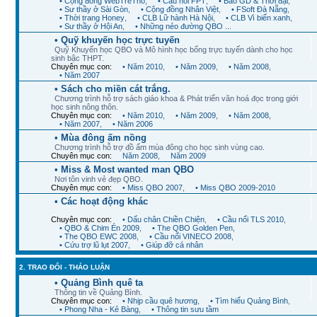
• Kết nối toàn cầu
,
• Diễn đàn VIKOOL
,
• Tuổi trẻ THỦ ĐÔ
,
• Cộng đồng WebTreTho
,
• Cầu nối FPT
,
• Báo GD & Thời đại
,
• Sư thầy ở Sài Gòn
,
• Cộng đồng Nhân Việt
,
• FSoft Đà Nẵng
,
• Thời trang Honey
,
• CLB Lữ hành Hà Nội
,
• CLB Vì biển xanh
,
• Sư thầy ở Hội An
,
• Những nẻo đường QBO ...
• Quỹ khuyến học trực tuyến
Quỹ Khuyến học QBO và Mô hình học bổng trực tuyến dành cho học
sinh bậc THPT.
Chuyên mục con:
• Năm 2010
,
• Năm 2009
,
• Năm 2008
,
• Năm 2007
• Sách cho miền cát trắng.
Chương trình hỗ trợ sách giáo khoa & Phát triển văn hoá đọc trong giới
học sinh nông thôn.
Chuyên mục con:
• Năm 2010
,
• Năm 2009
,
• Năm 2008
,
• Năm 2007
,
• Năm 2006
• Mùa đông ấm nồng
Chương trình hỗ trợ đồ ấm mùa đông cho học sinh vùng cao.
Chuyên mục con:
Năm 2008
,
Năm 2009
• Miss & Most wanted man QBO
Nơi tôn vinh vẻ đẹp QBO.
Chuyên mục con:
• Miss QBO 2007
,
• Miss QBO 2009-2010
• Các hoạt động khác
Chuyên mục con:
• Dấu chân Chiền Chiện
,
• Cầu nối TLS 2010
,
• QBO & Chim Én 2009
,
• The QBO Golden Pen
,
• The QBO EWC 2008
,
• Cầu nối VINECO 2008
,
• Cứu trợ lũ lụt 2007
,
• Giúp đỡ cá nhân
2. TRAO ĐỔI - THẢO LUẬN
• Quảng Bình quê ta
Thông tin về Quảng Bình.
Chuyên mục con:
• Nhịp cầu quê hương
,
• Tìm hiểu Quảng Bình
,