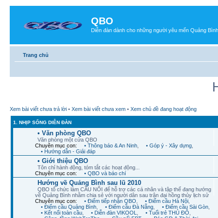
QBO
Diễn đàn dành cho những người yêu mến Quảng Bìn
Trang chủ
Xem bài viết chưa trả lời
•
Xem bài viết chưa xem
•
Xem chủ đề đang hoạt động
1. NHỊP SỐNG DIỄN ĐÀN
• Văn phòng QBO
Văn phòng một cửa QBO
Chuyên mục con:
• Thông báo & An Ninh
,
• Góp ý - Xây dựng
,
• Hướng dẫn - Giải đáp
• Giới thiệu QBO
Tôn chỉ hành động, tóm tắt các hoạt động...
Chuyên mục con:
• QBO và báo chí
Hướng về Quảng Bình sau lũ 2010
QBO tổ chức làm CẦU NỐI để hỗ trợ các cá nhân và tập thể đang hướng
về Quảng Bình nhằm chia sẻ với người dân sau trận đại hồng thủy lịch sử
Chuyên mục con:
• Điểm tiếp nhận QBO
,
• Điểm cầu Hà Nội
,
• Điểm cầu Quảng Bình
,
• Điểm cầu Đà Nẵng
,
• Điểm cầu Sài Gòn
,