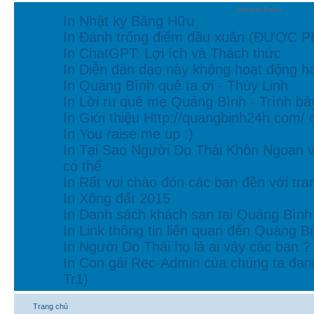
Newest Posts
In Nhật ký Bằng Hữu
In Đánh trống điểm đầu xuân (ĐƯỢC 
In ChatGPT: Lợi ích và Thách thức
In Diễn đàn dạo này không hoạt động h
In Quảng Bình quê ta ơi - Thùy Linh
In Lời ru quê mẹ Quảng Bình - Trình b
In Giới thiệu Http://quangbinh24h.com/
In You raise me up :)
In Tại Sao Người Do Thái Khôn Ngoan v
có thể
In Rất vui chào đón các bạn đền với tran
In Xông đất 2015
In Danh sách khách sạn tại Quảng Bình
In Link thông tin liên quan đến Quảng Bi
In Người Do Thái họ là ai vậy các bạn ?
In Con gái Rec-Admin của chúng ta đan
Tr1)