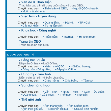
• Phong Nha - Kẻ Bàng
,
• Thông tin sưu tầm
• Vấn đề & Thảo luận
Thảo luận các vấn đề trong cuộc sống và trong QBO.
Chuyên mục con:
• Thảo luận về QBO
,
• Người QBO chưa tốt
,
• Muôn mặt tỉnh nhà
• Việc làm - Tuyển dụng
Chuyên mục con:
• Quảng Bình
,
• Hà Nội
,
• TP.HCM
,
• Các nơi khác
,
• Tu nghiệp sinh
• Khoa học - Công nghệ
Chuyên mục con:
• Phần mềm
,
• Internet
,
• Hi-Tech room
Trang tin QBO
Trang tin chính của QBO
3. GIAO LƯU - GIẢI TRÍ
• Bằng hữu quán
Nhịp cầu Online - Kết nối Offline.
Chuyên mục con:
• Khách mời QBO
,
• Hội đồng hương
,
• Đồng môn - Đồng niên.
,
• Gặp gỡ - Offline
• Cung hỷ - Tâm tình
Niềm vui nhân đôi, nỗi buồn chia nửa.
Chuyên mục con:
• Chúc mừng
,
• Chia buồn
,
• Tâm sự
• Vui chơi tổng hợp
Chuyên mục con:
• Văn - Thơ
,
• Nhạc - Phim
,
• Cafe - Tửu quán
,
• Quảng cáo
,
• Xả stress
,
• Thể thao
,
• Thư giãn
• Thế giới ảnh