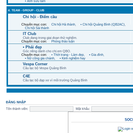
Chuyên mục con:
• Ảnh thành viên
,
• Ảnh Quảng Bình
,
• Ảnh theo chủ đề
,
• Nơi chốn tôi qua
,
• Chia sẻ kinh nghiệm
,
• Ảnh sưu tầm
4. TEAM - GROUP - CLUB
Chi hội - Điểm cầu
Chuyên mục con:
Chi hội Hà thành
,
• Chi hội Quảng Bình (QB2AC)
,
Chi hội Sài thành
IT Club
Club đang trong giai đoạn thử nghiệm.
Chuyên mục con:
Phòng thảo luận
• Phái đẹp
Góc riêng dành cho chị em QBO.
Chuyên mục con:
• Thời trang - Làm đẹp
,
• Gia đình
,
• Nữ công gia chánh
,
• Kinh nghiệm hay
Vespa Corner
Câu lạc bộ Vespa Quảng Bình
C4E
Câu lạc bộ đạp xe vì môi trường Quảng Bình
ĐĂNG NHẬP
Tên thành viên:
Mật khẩu:
SOCI