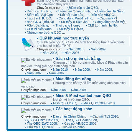
đang hướng về Quảng Bình nhằm chia sẻ với người dân sau
trận đại hồng thủy lịch sử
Chuyên mục con:
• Điểm tiếp nhận QBO
,
• Điểm cầu Hà Nội
,
• Điểm cầu Quảng Bình
,
• Điểm cầu Đà Nẵng
,
• Điểm cầu Sài Gòn
,
• Kết nối toàn cầu
,
• Diễn đàn VIKOOL
,
• Tuổi trẻ THỦ ĐÔ
,
• Cộng đồng WebTreTho
,
• Cầu nối FPT
,
• Báo GD & Thời đại
,
• Sư thầy ở Sài Gòn
,
• Cộng đồng Nhân Việt
,
• FSoft Đà Nẵng
,
• Thời trang Honey
,
• CLB Lữ hành Hà Nội
,
• CLB Vì biển xanh
,
• Sư thầy ở Hội An
,
• Những nẻo đường QBO ...
• Quỹ khuyến học trực tuyến
Quỹ Khuyến học QBO và Mô hình học bổng trực tuyến dành
cho học sinh bậc THPT.
Chuyên mục con:
• Năm 2010
,
• Năm 2009
,
• Năm 2008
,
• Năm 2007
• Sách cho miền cát trắng.
Chương trình hỗ trợ sách giáo khoa & Phát triển văn
hoá đọc trong giới học sinh nông thôn.
Chuyên mục con:
• Năm 2010
,
• Năm 2009
,
• Năm 2008
,
• Năm 2007
,
• Năm 2006
• Mùa đông ấm nồng
Chương trình hỗ trợ đồ ấm mùa đông cho học sinh
vùng cao.
Chuyên mục con:
Năm 2008
,
Năm 2009
• Miss & Most wanted man QBO
Nơi tôn vinh vẻ đẹp QBO.
Chuyên mục con:
• Miss QBO 2007
,
• Miss QBO 2009-2010
• Các hoạt động khác
Chuyên mục con:
• Dấu chân Chiền Chiện
,
• Cầu nối TLS 2010
,
• QBO & Chim Én 2009
,
• The QBO Golden Pen
,
• The QBO EWC 2008
,
• Cầu nối VINECO 2008
,
• Cứu trợ lũ lụt 2007
,
• Giúp đỡ cá nhân