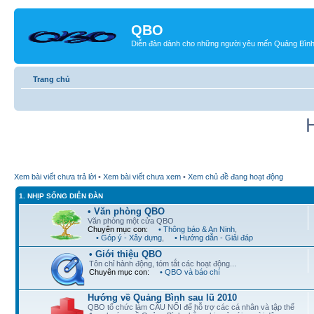
QBO
Diễn đàn dành cho những người yêu mến Quảng Bìn
Trang chủ
Xem bài viết chưa trả lời
•
Xem bài viết chưa xem
•
Xem chủ đề đang hoạt động
1. NHỊP SỐNG DIỄN ĐÀN
• Văn phòng QBO
Văn phòng một cửa QBO
Chuyên mục con:
• Thông báo & An Ninh
,
• Góp ý - Xây dựng
,
• Hướng dẫn - Giải đáp
• Giới thiệu QBO
Tôn chỉ hành động, tóm tắt các hoạt động...
Chuyên mục con:
• QBO và báo chí
Hướng về Quảng Bình sau lũ 2010
QBO tổ chức làm CẦU NỐI để hỗ trợ các cá nhân và tập thể