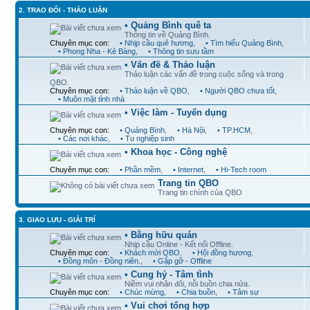
2. TRAO ĐỔI - THẢO LUẬN
• Quảng Bình quê ta
Thông tin về Quảng Bình.
Chuyên mục con:
• Nhịp cầu quê hương
,
• Tìm hiểu Quảng Bình
,
• Phong Nha - Kẻ Bàng
,
• Thông tin sưu tầm
• Vấn đề & Thảo luận
Thảo luận các vấn đề trong cuộc sống và trong
QBO.
Chuyên mục con:
• Thảo luận về QBO
,
• Người QBO chưa tốt
,
• Muôn mặt tỉnh nhà
• Việc làm - Tuyển dụng
Chuyên mục con:
• Quảng Bình
,
• Hà Nội
,
• TP.HCM
,
• Các nơi khác
,
• Tu nghiệp sinh
• Khoa học - Công nghệ
Chuyên mục con:
• Phần mềm
,
• Internet
,
• Hi-Tech room
Trang tin QBO
Trang tin chính của QBO
3. GIAO LƯU - GIẢI TRÍ
• Bằng hữu quán
Nhịp cầu Online - Kết nối Offline.
Chuyên mục con:
• Khách mời QBO
,
• Hội đồng hương
,
• Đồng môn - Đồng niên.
,
• Gặp gỡ - Offline
• Cung hỷ - Tâm tình
Niềm vui nhân đôi, nỗi buồn chia nửa.
Chuyên mục con:
• Chúc mừng
,
• Chia buồn
,
• Tâm sự
• Vui chơi tổng hợp