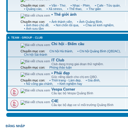
Chuyên mục con:
• Văn - Thơ
,
• Nhạc - Phim
,
• Cafe - Tửu quán
,
• Quảng cáo
,
• Xả stress
,
• Thể thao
,
• Thư giãn
• Thế giới ảnh
Chuyên mục con:
• Ảnh thành viên
,
• Ảnh Quảng Bình
,
• Ảnh theo chủ đề
,
• Nơi chốn tôi qua
,
• Chia sẻ kinh nghiệm
,
• Ảnh sưu tầm
4. TEAM - GROUP - CLUB
Chi hội - Điểm cầu
Chuyên mục con:
Chi hội Hà thành
,
• Chi hội Quảng Bình (QB2AC)
,
Chi hội Sài thành
IT Club
Club đang trong giai đoạn thử nghiệm.
Chuyên mục con:
Phòng thảo luận
• Phái đẹp
Góc riêng dành cho chị em QBO.
Chuyên mục con:
• Thời trang - Làm đẹp
,
• Gia đình
,
• Nữ công gia chánh
,
• Kinh nghiệm hay
Vespa Corner
Câu lạc bộ Vespa Quảng Bình
C4E
Câu lạc bộ đạp xe vì môi trường Quảng Bình
ĐĂNG NHẬP