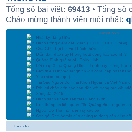
Tổng số bài viết:
69413
• Tổng số 
Chào mừng thành viên mới nhất:
q
Newest Posts
In Nhật ký Bằng Hữu
In Đánh trống điểm đầu xuân (ĐƯỢC PHÉP SPAM)
In ChatGPT: Lợi ích và Thách thức
In Diễn đàn dạo này không hoạt động hay sao nhỉ?
In Quảng Bình quê ta ơi - Thùy Linh
In Lời ru quê mẹ Quảng Bình - Trình bày: Hồng Hạnh
In Giới thiệu Http://quangbinh24h.com/ cập nhật hàn
In You raise me up :)
In Tại Sao Người Do Thái Khôn Ngoan và Việt Nam ch
In Rất vui chào đón các bạn đền với trang rao vặt miễn
In Xông đất 2015
In Danh sách khách sạn tại Quảng Bình
In Link thông tin liên quan đến Quảng Binh (nguồn tin
In Người Do Thái họ là ai vậy các bạn ?
In Con gái Rec-Admin của chúng ta đang cần giúp đỡ 
Trang chủ