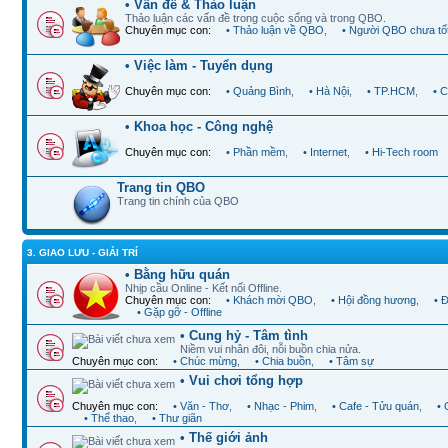
• Vấn đề & Thảo luận
Thảo luận các vấn đề trong cuộc sống và trong QBO.
Chuyên mục con:
• Thảo luận về QBO
,
• Người QBO chưa tố
• Việc làm - Tuyển dụng
Chuyên mục con:
• Quảng Bình
,
• Hà Nội
,
• TP.HCM
,
• 
• Khoa học - Công nghệ
Chuyên mục con:
• Phần mềm
,
• Internet
,
• Hi-Tech room
Trang tin QBO
Trang tin chính của QBO
3. GIAO LƯU - GIẢI TRÍ
• Bằng hữu quán
Nhịp cầu Online - Kết nối Offline.
Chuyên mục con:
• Khách mời QBO
,
• Hội đồng hương
,
• 
• Gặp gỡ - Offline
• Cung hỷ - Tâm tình
Niềm vui nhân đôi, nỗi buồn chia nửa.
Chuyên mục con:
• Chúc mừng
,
• Chia buồn
,
• Tâm sự
• Vui chơi tổng hợp
Chuyên mục con:
• Văn - Thơ
,
• Nhạc - Phim
,
• Cafe - Tửu quán
,
•
• Thể thao
,
• Thư giãn
• Thế giới ảnh