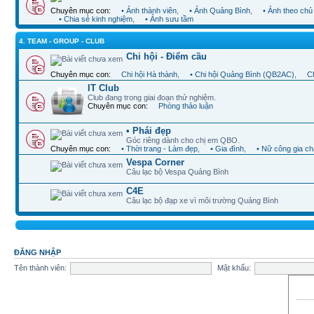
Chuyên mục con:
• Ảnh thành viên
,
• Ảnh Quảng Bình
,
• Ảnh theo chủ
• Chia sẻ kinh nghiệm
,
• Ảnh sưu tầm
4. TEAM - GROUP - CLUB
Chi hội - Điểm cầu
Chuyên mục con:
Chi hội Hà thành
,
• Chi hội Quảng Bình (QB2AC)
,
Ch
IT Club
Club đang trong giai đoạn thử nghiệm.
Chuyên mục con:
Phòng thảo luận
• Phái đẹp
Góc riêng dành cho chị em QBO.
Chuyên mục con:
• Thời trang - Làm đẹp
,
• Gia đình
,
• Nữ công gia c
Vespa Corner
Câu lạc bộ Vespa Quảng Bình
C4E
Câu lạc bộ đạp xe vì môi trường Quảng Bình
ĐĂNG NHẬP
Tên thành viên:
Mật khẩu: