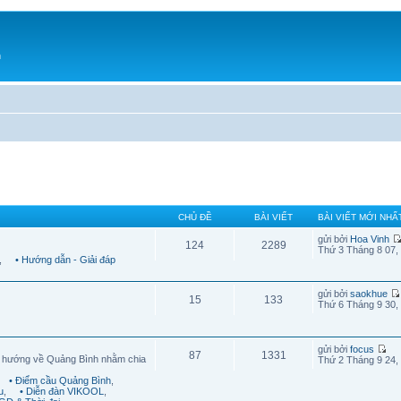
h
CHỦ ĐỀ
BÀI VIẾT
BÀI VIẾT MỚI NHẤ
gửi bởi
Hoa Vinh
124
2289
Thứ 3 Tháng 8 07,
,
• Hướng dẫn - Giải đáp
gửi bởi
saokhue
15
133
Thứ 6 Tháng 9 30,
gửi bởi
focus
87
1331
g hướng về Quảng Bình nhằm chia
Thứ 2 Tháng 9 24,
• Điểm cầu Quảng Bình
,
u
,
• Diễn đàn VIKOOL
,