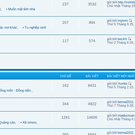
gửi bởi
http://xskt
237
3532
Chủ nhật Tháng 10
t
,
• Muôn mặt tỉnh nhà
gửi bởi
mytom
207
894
Thứ 5 Tháng 9 25,
Các nơi khác
,
• Tu nghiệp sinh
gửi bởi
beckh
117
574
Thứ 2 Tháng 6 03,
CHỦ ĐỀ
BÀI VIẾT
BÀI VIẾT MỚI NHẤ
gửi bởi
Xvetta
162
8431
Thứ 5 Tháng 2 23,
Đồng môn - Đồng niên.
,
gửi bởi
bemai2011
344
4922
Thứ 7 Tháng 9 28,
gửi bởi
maiductuan
1261
14606
Chủ nhật Tháng 4 
 Quảng cáo
,
• Xả stress
,
gửi bởi
bemai2011
355
6564