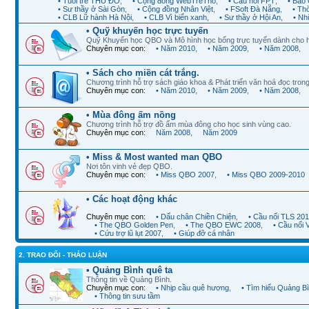
• Tuổi trẻ THỦ ĐÔ
,
• Cộng đồng WebTreTho
,
• Cầu nối FPT
,
• Báo 
• Sư thầy ở Sài Gòn
,
• Cộng đồng Nhân Việt
,
• FSoft Đà Nẵng
,
• Th
• CLB Lữ hành Hà Nội
,
• CLB Vì biển xanh
,
• Sư thầy ở Hội An
,
• Nh
• Quỹ khuyến học trực tuyến
Quỹ Khuyến học QBO và Mô hình học bổng trực tuyến dành cho 
Chuyên mục con:
• Năm 2010
,
• Năm 2009
,
• Năm 2008
,
• Sách cho miền cát trắng.
Chương trình hỗ trợ sách giáo khoa & Phát triển văn hoá đọc trong
Chuyên mục con:
• Năm 2010
,
• Năm 2009
,
• Năm 2008
,
• Mùa đông ấm nồng
Chương trình hỗ trợ đồ ấm mùa đông cho học sinh vùng cao.
Chuyên mục con:
Năm 2008
,
Năm 2009
• Miss & Most wanted man QBO
Nơi tôn vinh vẻ đẹp QBO.
Chuyên mục con:
• Miss QBO 2007
,
• Miss QBO 2009-2010
• Các hoạt động khác
Chuyên mục con:
• Dấu chân Chiền Chiện
,
• Cầu nối TLS 20
• The QBO Golden Pen
,
• The QBO EWC 2008
,
• Cầu nối
• Cứu trợ lũ lụt 2007
,
• Giúp đỡ cá nhân
2. TRAO ĐỔI - THẢO LUẬN
• Quảng Bình quê ta
Thông tin về Quảng Bình.
Chuyên mục con:
• Nhịp cầu quê hương
,
• Tìm hiểu Quảng B
• Thông tin sưu tầm