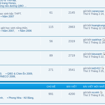
GD & Thời đại
,
ời trang Honey
,
ững nẻo đường QBO ...
gửi bởi
canaryxao
61
2145
học sinh bậc THPT.
Thứ 6 Tháng 2 24,
• Năm 2007
gửi bởi
hoangtrung
115
2863
 giới học sinh nông thôn.
Thứ 5 Tháng 12 19
• Năm 2007
,
• Năm 2006
gửi bởi
saokhue
56
2319
Thứ 2 Tháng 11 28
gửi bởi
kieuoanh
89
2719
Thứ 3 Tháng 5 22,
gửi bởi
kid1412
271
3541
Thứ 3 Tháng 3 25,
10
,
• QBO & Chim Én 2009
,
 VINECO 2008
,
CHỦ ĐỀ
BÀI VIẾT
BÀI VIẾT MỚI NHẤ
gửi bởi
ncvinh
991
4200
Thứ 3 Tháng 9 16,
ình
,
• Phong Nha - Kẻ Bàng
,