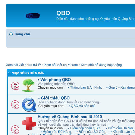
QBO
Diễn đàn dành cho những người yêu mến Quảng Bìn
Trang chủ
Xem bài viết chưa trả lời
•
Xem bài viết chưa xem
•
Xem chủ đề đang hoạt động
1. NHỊP SỐNG DIỄN ĐÀN
• Văn phòng QBO
Văn phòng một cửa QBO
Chuyên mục con:
• Thông báo & An Ninh
,
• Góp ý - Xây dựng
• Giới thiệu QBO
Tôn chỉ hành động, tóm tắt các hoạt động...
Chuyên mục con:
• QBO và báo chí
Hướng về Quảng Bình sau lũ 2010
QBO tổ chức làm CẦU NỐI để hỗ trợ các cá nhân và tập thể đan
sẻ với người dân sau trận đại hồng thủy lịch sử
Chuyên mục con:
• Điểm tiếp nhận QBO
,
• Điểm cầu Hà Nội
,
• Điểm cầu Đà Nẵng
,
• Điểm cầu Sài Gòn
,
• Kết nối toàn cầ