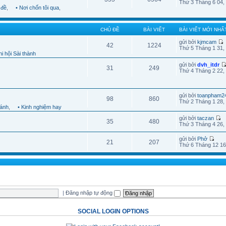
Thứ 3 Tháng 6 04,
 đề
,
• Nơi chốn tôi qua
,
CHỦ ĐỀ
BÀI VIẾT
BÀI VIẾT MỚI NHẤ
gửi bởi
kjmcam
42
1224
Thứ 5 Tháng 1 31,
i hội Sài thành
gửi bởi
dvh_itdr
31
249
Thứ 4 Tháng 2 22,
gửi bởi
toanpham2
98
860
Thứ 2 Tháng 1 28,
hánh
,
• Kinh nghiệm hay
gửi bởi
taczan
35
480
Thứ 3 Tháng 4 26,
gửi bởi
Phở
21
207
Thứ 6 Tháng 12 16
|
Đăng nhập tự động
SOCIAL LOGIN OPTIONS