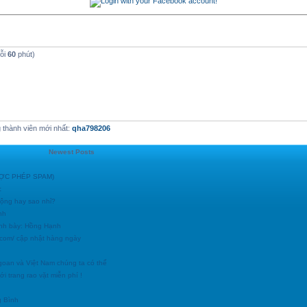
mỗi
60
phút)
thành viên mới nhất:
qha798206
Newest Posts
ĐƯỢC PHÉP SPAM)
c
động hay sao nhỉ?
nh
ình bày: Hồng Hạnh
h.com/ cập nhật hàng ngày
goan và Việt Nam chúng ta có thể
i trang rao vặt miễn phí !
g Bình