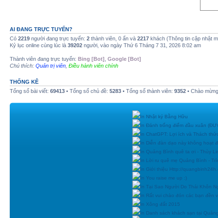
AI ĐANG TRỰC TUYẾN?
Có
2219
người đang trực tuyến:
2
thành viên, 0 ẩn và
2217
khách (Thông tin cập nhật 
Kỷ lục online cùng lúc là
39202
người, vào ngày Thứ 6 Tháng 7 31, 2026 8:02 am
Thành viên đang trực tuyến:
Bing [Bot]
,
Google [Bot]
Chú thích:
Quản trị viên
,
Điều hành viên chính
THỐNG KÊ
Tổng số bài viết:
69413
• Tổng số chủ đề:
5283
• Tổng số thành viên:
9352
• Chào mừng 
In Nhật ký Bằng Hữu
In Đánh trống điểm đầu xuân (
In ChatGPT: Lợi ích và Thách thứ
In Diễn đàn dạo này không hoạt 
In Quảng Bình quê ta ơi - Thùy Li
In Lời ru quê mẹ Quảng Bình - Tr
In Giới thiệu Http://quangbinh24
In You raise me up :)
In Tại Sao Người Do Thái Khôn N
In Rất vui chào đón các bạn đền vớ
In Xông đất 2015
In Danh sách khách sạn tại Quản