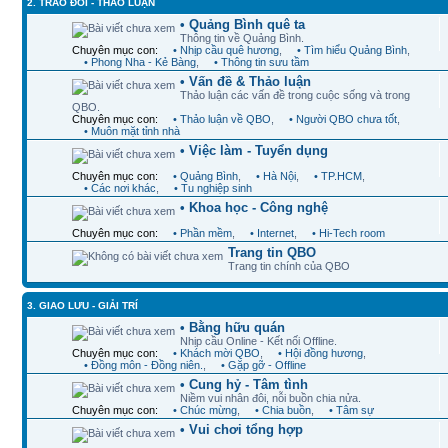
2. TRAO ĐỔI - THẢO LUẬN
• Quảng Bình quê ta
Thông tin về Quảng Bình.
Chuyên mục con:
• Nhịp cầu quê hương
,
• Tìm hiểu Quảng Bình
,
• Phong Nha - Kẻ Bàng
,
• Thông tin sưu tầm
• Vấn đề & Thảo luận
Thảo luận các vấn đề trong cuộc sống và trong
QBO.
Chuyên mục con:
• Thảo luận về QBO
,
• Người QBO chưa tốt
,
• Muôn mặt tỉnh nhà
• Việc làm - Tuyển dụng
Chuyên mục con:
• Quảng Bình
,
• Hà Nội
,
• TP.HCM
,
• Các nơi khác
,
• Tu nghiệp sinh
• Khoa học - Công nghệ
Chuyên mục con:
• Phần mềm
,
• Internet
,
• Hi-Tech room
Trang tin QBO
Trang tin chính của QBO
3. GIAO LƯU - GIẢI TRÍ
• Bằng hữu quán
Nhịp cầu Online - Kết nối Offline.
Chuyên mục con:
• Khách mời QBO
,
• Hội đồng hương
,
• Đồng môn - Đồng niên.
,
• Gặp gỡ - Offline
• Cung hỷ - Tâm tình
Niềm vui nhân đôi, nỗi buồn chia nửa.
Chuyên mục con:
• Chúc mừng
,
• Chia buồn
,
• Tâm sự
• Vui chơi tổng hợp