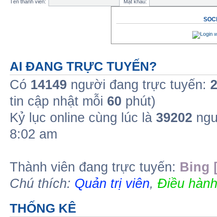
Tên thành viên:
Mật khẩu:
SOCI
AI ĐANG TRỰC TUYẾN?
Có
14149
người đang trực tuyến:
tin cập nhật mỗi
60
phút)
Kỷ lục online cùng lúc là
39202
ngư
8:02 am
Thành viên đang trực tuyến:
Bing 
Chú thích:
Quản trị viên
,
Điều hành
THỐNG KÊ