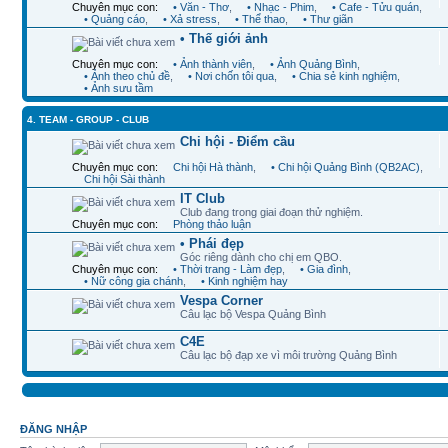
Chuyên mục con:
• Văn - Thơ
,
• Nhạc - Phim
,
• Cafe - Tửu quán
,
• Quảng cáo
,
• Xả stress
,
• Thể thao
,
• Thư giãn
• Thế giới ảnh
Chuyên mục con:
• Ảnh thành viên
,
• Ảnh Quảng Bình
,
• Ảnh theo chủ đề
,
• Nơi chốn tôi qua
,
• Chia sẻ kinh nghiệm
,
• Ảnh sưu tầm
4. TEAM - GROUP - CLUB
Chi hội - Điểm cầu
Chuyên mục con:
Chi hội Hà thành
,
• Chi hội Quảng Bình (QB2AC)
,
Chi hội Sài thành
IT Club
Club đang trong giai đoạn thử nghiệm.
Chuyên mục con:
Phòng thảo luận
• Phái đẹp
Góc riêng dành cho chị em QBO.
Chuyên mục con:
• Thời trang - Làm đẹp
,
• Gia đình
,
• Nữ công gia chánh
,
• Kinh nghiệm hay
Vespa Corner
Câu lạc bộ Vespa Quảng Bình
C4E
Câu lạc bộ đạp xe vì môi trường Quảng Bình
ĐĂNG NHẬP