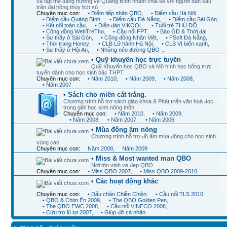
và tập thể đang hướng về Quảng Bình nhằm chia sẻ với người dân sau
trận đại hồng thủy lịch sử
Chuyên mục con:
• Điểm tiếp nhận QBO
,
• Điểm cầu Hà Nội
,
• Điểm cầu Quảng Bình
,
• Điểm cầu Đà Nẵng
,
• Điểm cầu Sài Gòn
,
• Kết nối toàn cầu
,
• Diễn đàn VIKOOL
,
• Tuổi trẻ THỦ ĐÔ
,
• Cộng đồng WebTreTho
,
• Cầu nối FPT
,
• Báo GD & Thời đại
,
• Sư thầy ở Sài Gòn
,
• Cộng đồng Nhân Việt
,
• FSoft Đà Nẵng
,
• Thời trang Honey
,
• CLB Lữ hành Hà Nội
,
• CLB Vì biển xanh
,
• Sư thầy ở Hội An
,
• Những nẻo đường QBO ...
• Quỹ khuyến học trực tuyến
Quỹ Khuyến học QBO và Mô hình học bổng trực
tuyến dành cho học sinh bậc THPT.
Chuyên mục con:
• Năm 2010
,
• Năm 2009
,
• Năm 2008
,
• Năm 2007
• Sách cho miền cát trắng.
Chương trình hỗ trợ sách giáo khoa & Phát triển văn hoá đọc
trong giới học sinh nông thôn.
Chuyên mục con:
• Năm 2010
,
• Năm 2009
,
• Năm 2008
,
• Năm 2007
,
• Năm 2006
• Mùa đông ấm nồng
Chương trình hỗ trợ đồ ấm mùa đông cho học sinh
vùng cao.
Chuyên mục con:
Năm 2008
,
Năm 2009
• Miss & Most wanted man QBO
Nơi tôn vinh vẻ đẹp QBO.
Chuyên mục con:
• Miss QBO 2007
,
• Miss QBO 2009-2010
• Các hoạt động khác
Chuyên mục con:
• Dấu chân Chiền Chiện
,
• Cầu nối TLS 2010
,
• QBO & Chim Én 2009
,
• The QBO Golden Pen
,
• The QBO EWC 2008
,
• Cầu nối VINECO 2008
,
• Cứu trợ lũ lụt 2007
,
• Giúp đỡ cá nhân