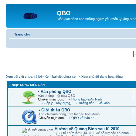
QBO
Diễn đàn dành cho những người yêu mến Quảng Bìn
Trang chủ
Xem bài viết chưa trả lời
•
Xem bài viết chưa xem
•
Xem chủ đề đang hoạt động
1. NHỊP SỐNG DIỄN ĐÀN
• Văn phòng QBO
Văn phòng một cửa QBO
Chuyên mục con:
• Thông báo & An Ninh
,
• Góp ý - Xây dựng
,
• Hướng dẫn - Giải đáp
• Giới thiệu QBO
Tôn chỉ hành động, tóm tắt các hoạt động...
Chuyên mục con:
• QBO và báo chí
Hướng về Quảng Bình sau lũ 2010
QBO tổ chức làm CẦU NỐI để hỗ trợ các cá nhân