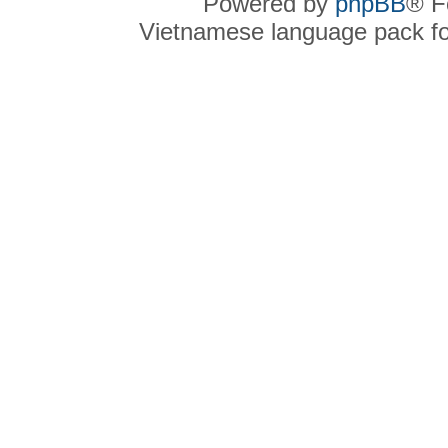
Powered by
phpBB
® F
Vietnamese language pack f