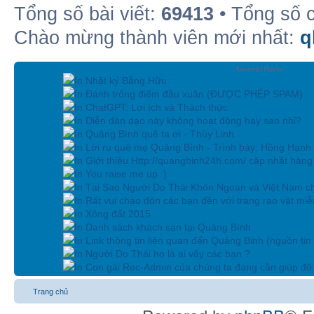
Tổng số bài viết:
69413
• Tổng số 
Chào mừng thành viên mới nhất:
q
Newest Posts
In Nhật ký Bằng Hữu
In Đánh trống điểm đầu xuân (ĐƯỢC PHÉP SPAM)
In ChatGPT: Lợi ích và Thách thức
In Diễn đàn dạo này không hoạt động hay sao nhỉ?
In Quảng Bình quê ta ơi - Thùy Linh
In Lời ru quê mẹ Quảng Bình - Trình bày: Hồng Hạnh
In Giới thiệu Http://quangbinh24h.com/ cập nhật hàn
In You raise me up :)
In Tại Sao Người Do Thái Khôn Ngoan và Việt Nam ch
In Rất vui chào đón các bạn đền với trang rao vặt miễn
In Xông đất 2015
In Danh sách khách sạn tại Quảng Bình
In Link thông tin liên quan đến Quảng Binh (nguồn tin
In Người Do Thái họ là ai vậy các bạn ?
In Con gái Rec-Admin của chúng ta đang cần giúp đỡ 
Trang chủ