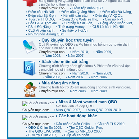
đang hướng về Quảng Bình nhằm chia sẻ với người dân sau
trận đại hồng thủy lịch sử
Chuyên mục con:
• Điểm tiếp nhận QBO
,
• Điểm cầu Hà Nội
,
• Điểm cầu Quảng Bình
,
• Điểm cầu Đà Nẵng
,
• Điểm cầu Sài Gòn
,
• Kết nối toàn cầu
,
• Diễn đàn VIKOOL
,
• Tuổi trẻ THỦ ĐÔ
,
• Cộng đồng WebTreTho
,
• Cầu nối FPT
,
• Báo GD & Thời đại
,
• Sư thầy ở Sài Gòn
,
• Cộng đồng Nhân Việt
,
• FSoft Đà Nẵng
,
• Thời trang Honey
,
• CLB Lữ hành Hà Nội
,
• CLB Vì biển xanh
,
• Sư thầy ở Hội An
,
• Những nẻo đường QBO ...
• Quỹ khuyến học trực tuyến
Quỹ Khuyến học QBO và Mô hình học bổng trực tuyến dành
cho học sinh bậc THPT.
Chuyên mục con:
• Năm 2010
,
• Năm 2009
,
• Năm 2008
,
• Năm 2007
• Sách cho miền cát trắng.
Chương trình hỗ trợ sách giáo khoa & Phát triển văn hoá đọc
trong giới học sinh nông thôn.
Chuyên mục con:
• Năm 2010
,
• Năm 2009
,
• Năm 2008
,
• Năm 2007
,
• Năm 2006
• Mùa đông ấm nồng
Chương trình hỗ trợ đồ ấm mùa đông cho học sinh vùng cao.
Chuyên mục con:
Năm 2008
,
Năm 2009
• Miss & Most wanted man QBO
Nơi tôn vinh vẻ đẹp QBO.
Chuyên mục con:
• Miss QBO 2007
,
• Miss QBO 2009-2010
• Các hoạt động khác
Chuyên mục con:
• Dấu chân Chiền Chiện
,
• Cầu nối TLS 2010
,
• QBO & Chim Én 2009
,
• The QBO Golden Pen
,
• The QBO EWC 2008
,
• Cầu nối VINECO 2008
,
• Cứu trợ lũ lụt 2007
,
• Giúp đỡ cá nhân