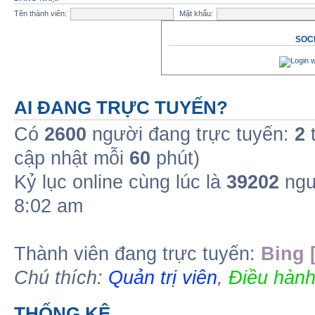
Tên thành viên:
Mật khẩu:
SOCI
AI ĐANG TRỰC TUYẾN?
Có
2600
người đang trực tuyến:
2
t
cập nhật mỗi
60
phút)
Kỷ lục online cùng lúc là
39202
ngư
8:02 am
Thành viên đang trực tuyến:
Bing 
Chú thích:
Quản trị viên
,
Điều hành
THỐNG KÊ