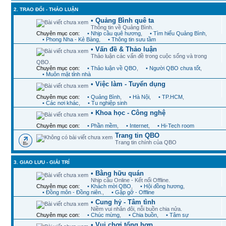
2. TRAO ĐỔI - THẢO LUẬN
• Quảng Bình quê ta
Thông tin về Quảng Bình.
Chuyên mục con:
• Nhịp cầu quê hương
,
• Tìm hiểu Quảng Bình
,
• Phong Nha - Kẻ Bàng
,
• Thông tin sưu tầm
• Vấn đề & Thảo luận
Thảo luận các vấn đề trong cuộc sống và trong
QBO.
Chuyên mục con:
• Thảo luận về QBO
,
• Người QBO chưa tốt
,
• Muôn mặt tỉnh nhà
• Việc làm - Tuyển dụng
Chuyên mục con:
• Quảng Bình
,
• Hà Nội
,
• TP.HCM
,
• Các nơi khác
,
• Tu nghiệp sinh
• Khoa học - Công nghệ
Chuyên mục con:
• Phần mềm
,
• Internet
,
• Hi-Tech room
Trang tin QBO
Trang tin chính của QBO
3. GIAO LƯU - GIẢI TRÍ
• Bằng hữu quán
Nhịp cầu Online - Kết nối Offline.
Chuyên mục con:
• Khách mời QBO
,
• Hội đồng hương
,
• Đồng môn - Đồng niên.
,
• Gặp gỡ - Offline
• Cung hỷ - Tâm tình
Niềm vui nhân đôi, nỗi buồn chia nửa.
Chuyên mục con:
• Chúc mừng
,
• Chia buồn
,
• Tâm sự
• Vui chơi tổng hợp