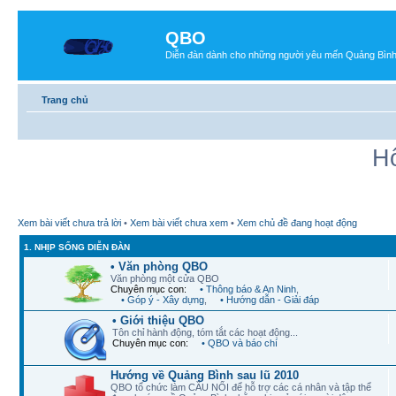
QBO
Diễn đàn dành cho những người yêu mến Quảng Bìn
Trang chủ
Hô
Xem bài viết chưa trả lời
•
Xem bài viết chưa xem
•
Xem chủ đề đang hoạt động
1. NHỊP SỐNG DIỄN ĐÀN
• Văn phòng QBO
Văn phòng một cửa QBO
Chuyên mục con:
• Thông báo & An Ninh
,
• Góp ý - Xây dựng
,
• Hướng dẫn - Giải đáp
• Giới thiệu QBO
Tôn chỉ hành động, tóm tắt các hoạt động...
Chuyên mục con:
• QBO và báo chí
Hướng về Quảng Bình sau lũ 2010
QBO tổ chức làm CẦU NỐI để hỗ trợ các cá nhân và tập thể