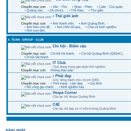
Chuyên mục con:
• Văn - Thơ
,
• Nhạc - Phim
,
• Cafe - Tửu quán
,
• Quảng cáo
,
• Xả stress
,
• Thể thao
,
• Thư giãn
• Thế giới ảnh
Chuyên mục con:
• Ảnh thành viên
,
• Ảnh Quảng Bình
,
• Ảnh theo chủ đề
,
• Nơi chốn tôi qua
,
• Chia sẻ kinh nghiệm
,
• Ảnh sưu tầm
4. TEAM - GROUP - CLUB
Chi hội - Điểm cầu
Chuyên mục con:
Chi hội Hà thành
,
• Chi hội Quảng Bình (QB2AC)
,
Chi hội Sài thành
IT Club
Club đang trong giai đoạn thử nghiệm.
Chuyên mục con:
Phòng thảo luận
• Phái đẹp
Góc riêng dành cho chị em QBO.
Chuyên mục con:
• Thời trang - Làm đẹp
,
• Gia đình
,
• Nữ công gia chánh
,
• Kinh nghiệm hay
Vespa Corner
Câu lạc bộ Vespa Quảng Bình
C4E
Câu lạc bộ đạp xe vì môi trường Quảng Bình
ĐĂNG NHẬP