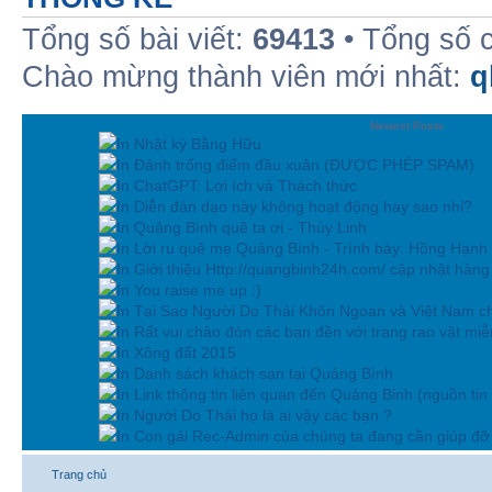
Tổng số bài viết:
69413
• Tổng số 
Chào mừng thành viên mới nhất:
q
Newest Posts
In Nhật ký Bằng Hữu
In Đánh trống điểm đầu xuân (ĐƯỢC PHÉP SPAM)
In ChatGPT: Lợi ích và Thách thức
In Diễn đàn dạo này không hoạt động hay sao nhỉ?
In Quảng Bình quê ta ơi - Thùy Linh
In Lời ru quê mẹ Quảng Bình - Trình bày: Hồng Hạnh
In Giới thiệu Http://quangbinh24h.com/ cập nhật hàn
In You raise me up :)
In Tại Sao Người Do Thái Khôn Ngoan và Việt Nam ch
In Rất vui chào đón các bạn đền với trang rao vặt miễn
In Xông đất 2015
In Danh sách khách sạn tại Quảng Bình
In Link thông tin liên quan đến Quảng Binh (nguồn tin
In Người Do Thái họ là ai vậy các bạn ?
In Con gái Rec-Admin của chúng ta đang cần giúp đỡ 
Trang chủ