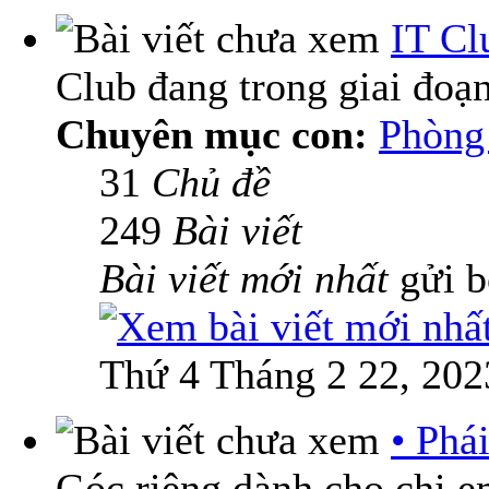
IT Cl
Club đang trong giai đoạ
Chuyên mục con:
Phòng 
31
Chủ đề
249
Bài viết
Bài viết mới nhất
gửi 
Thứ 4 Tháng 2 22, 202
• Phá
Góc riêng dành cho chị 