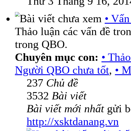
Thứ 3 Tháng 9 16, 201
• Vấn
Thảo luận các vấn đề tro
trong QBO.
Chuyên mục con:
• Thả
Người QBO chưa tốt
,
• M
237
Chủ đề
3532
Bài viết
Bài viết mới nhất
gửi b
http://xsktdanang.vn