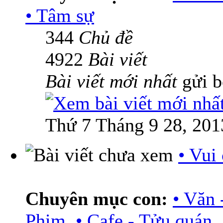
• Tâm sự
344
Chủ đề
4922
Bài viết
Bài viết mới nhất
gửi 
Thứ 7 Tháng 9 28, 201
• Vui
Chuyên mục con:
• Văn 
Phim
,
• Cafe - Tửu quán
,