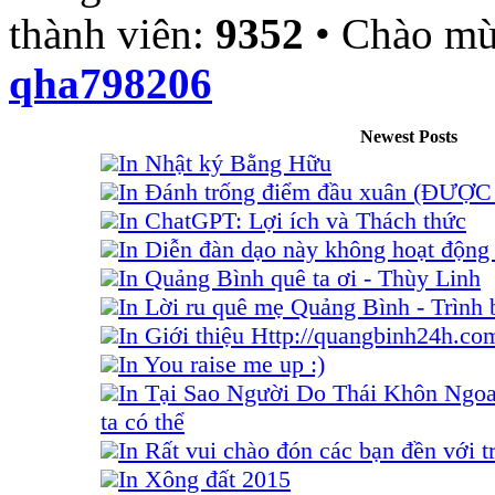
thành viên:
9352
• Chào mừ
qha798206
Newest Posts
In Nhật ký Bằng Hữu
In Đánh trống điểm đầu xuân (ĐƯỢ
In ChatGPT: Lợi ích và Thách thức
In Diễn đàn dạo này không hoạt động 
In Quảng Bình quê ta ơi - Thùy Linh
In Lời ru quê mẹ Quảng Bình - Trình
In Giới thiệu Http://quangbinh24h.co
In You raise me up :)
In Tại Sao Người Do Thái Khôn Ngo
ta có thể
In Rất vui chào đón các bạn đền với tr
In Xông đất 2015