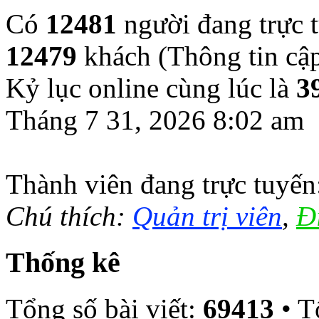
Có
12481
người đang trực 
12479
khách (Thông tin cậ
Kỷ lục online cùng lúc là
3
Tháng 7 31, 2026 8:02 am
Thành viên đang trực tuyế
Chú thích:
Quản trị viên
,
Đ
Thống kê
Tổng số bài viết:
69413
• T