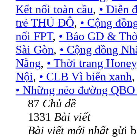
Kết nối toàn cầu
,
• Diễn
trẻ THỦ ĐÔ
,
• Cộng đồn
nối FPT
,
• Báo GD & Thờ
Sài Gòn
,
• Cộng đồng Nh
Nẵng
,
• Thời trang Honey
Nội
,
• CLB Vì biển xanh
• Những nẻo đường QBO .
87
Chủ đề
1331
Bài viết
Bài viết mới nhất
gửi 