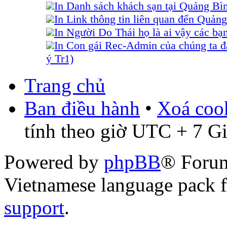
In Danh sách khách sạn tại Quảng Bì
In Link thông tin liên quan đến Quảng
In Người Do Thái họ là ai vậy các bạ
In Con gái Rec-Admin của chúng ta đ
ý Tr1)
Trang chủ
Ban điều hành
•
Xoá cook
tính theo giờ UTC + 7 G
Powered by
phpBB
® Foru
Vietnamese language pack 
support
.