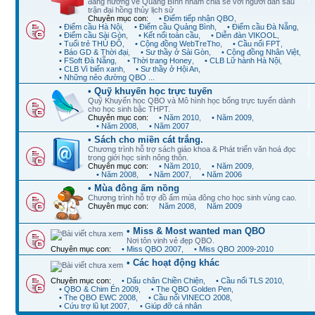
đang hướng về Quảng Bình nhằm chia sẻ với người dân sau
trận đại hồng thủy lịch sử
Chuyên mục con:
• Điểm tiếp nhận QBO
,
• Điểm cầu Hà Nội
,
• Điểm cầu Quảng Bình
,
• Điểm cầu Đà Nẵng
,
• Điểm cầu Sài Gòn
,
• Kết nối toàn cầu
,
• Diễn đàn VIKOOL
,
• Tuổi trẻ THỦ ĐÔ
,
• Cộng đồng WebTreTho
,
• Cầu nối FPT
,
• Báo GD & Thời đại
,
• Sư thầy ở Sài Gòn
,
• Cộng đồng Nhân Việt
,
• FSoft Đà Nẵng
,
• Thời trang Honey
,
• CLB Lữ hành Hà Nội
,
• CLB Vì biển xanh
,
• Sư thầy ở Hội An
,
• Những nẻo đường QBO ...
• Quỹ khuyến học trực tuyến
Quỹ Khuyến học QBO và Mô hình học bổng trực tuyến dành
cho học sinh bậc THPT.
Chuyên mục con:
• Năm 2010
,
• Năm 2009
,
• Năm 2008
,
• Năm 2007
• Sách cho miền cát trắng.
Chương trình hỗ trợ sách giáo khoa & Phát triển văn hoá đọc
trong giới học sinh nông thôn.
Chuyên mục con:
• Năm 2010
,
• Năm 2009
,
• Năm 2008
,
• Năm 2007
,
• Năm 2006
• Mùa đông ấm nồng
Chương trình hỗ trợ đồ ấm mùa đông cho học sinh vùng cao.
Chuyên mục con:
Năm 2008
,
Năm 2009
• Miss & Most wanted man QBO
Nơi tôn vinh vẻ đẹp QBO.
Chuyên mục con:
• Miss QBO 2007
,
• Miss QBO 2009-2010
• Các hoạt động khác
Chuyên mục con:
• Dấu chân Chiền Chiện
,
• Cầu nối TLS 2010
,
• QBO & Chim Én 2009
,
• The QBO Golden Pen
,
• The QBO EWC 2008
,
• Cầu nối VINECO 2008
,
• Cứu trợ lũ lụt 2007
,
• Giúp đỡ cá nhân