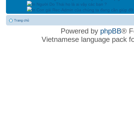
In Người Do Thái họ là ai vậy các bạn ?
In Con gái Rec-Admin của chúng ta đang cần giúp đỡ 
Trang chủ
Powered by
phpBB
® F
Vietnamese language pack f