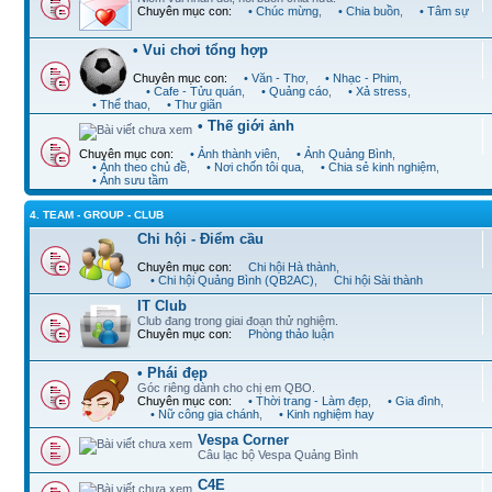
Chuyên mục con:
• Chúc mừng
,
• Chia buồn
,
• Tâm sự
• Vui chơi tổng hợp
Chuyên mục con:
• Văn - Thơ
,
• Nhạc - Phim
,
• Cafe - Tửu quán
,
• Quảng cáo
,
• Xả stress
,
• Thể thao
,
• Thư giãn
• Thế giới ảnh
Chuyên mục con:
• Ảnh thành viên
,
• Ảnh Quảng Bình
,
• Ảnh theo chủ đề
,
• Nơi chốn tôi qua
,
• Chia sẻ kinh nghiệm
,
• Ảnh sưu tầm
4. TEAM - GROUP - CLUB
Chi hội - Điểm cầu
Chuyên mục con:
Chi hội Hà thành
,
• Chi hội Quảng Bình (QB2AC)
,
Chi hội Sài thành
IT Club
Club đang trong giai đoạn thử nghiệm.
Chuyên mục con:
Phòng thảo luận
• Phái đẹp
Góc riêng dành cho chị em QBO.
Chuyên mục con:
• Thời trang - Làm đẹp
,
• Gia đình
,
• Nữ công gia chánh
,
• Kinh nghiệm hay
Vespa Corner
Câu lạc bộ Vespa Quảng Bình
C4E