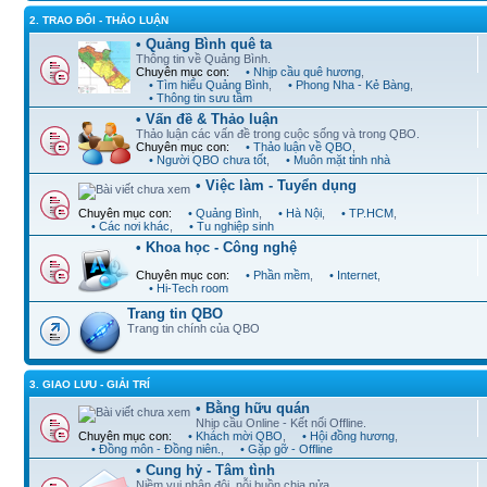
2. TRAO ĐỔI - THẢO LUẬN
• Quảng Bình quê ta
Thông tin về Quảng Bình.
Chuyên mục con:
• Nhịp cầu quê hương
,
• Tìm hiểu Quảng Bình
,
• Phong Nha - Kẻ Bàng
,
• Thông tin sưu tầm
• Vấn đề & Thảo luận
Thảo luận các vấn đề trong cuộc sống và trong QBO.
Chuyên mục con:
• Thảo luận về QBO
,
• Người QBO chưa tốt
,
• Muôn mặt tỉnh nhà
• Việc làm - Tuyển dụng
Chuyên mục con:
• Quảng Bình
,
• Hà Nội
,
• TP.HCM
,
• Các nơi khác
,
• Tu nghiệp sinh
• Khoa học - Công nghệ
Chuyên mục con:
• Phần mềm
,
• Internet
,
• Hi-Tech room
Trang tin QBO
Trang tin chính của QBO
3. GIAO LƯU - GIẢI TRÍ
• Bằng hữu quán
Nhịp cầu Online - Kết nối Offline.
Chuyên mục con:
• Khách mời QBO
,
• Hội đồng hương
,
• Đồng môn - Đồng niên.
,
• Gặp gỡ - Offline
• Cung hỷ - Tâm tình
Niềm vui nhân đôi, nỗi buồn chia nửa.