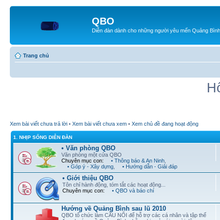
QBO
Diễn đàn dành cho những người yêu mến Quảng Bìn
Trang chủ
Hô
Xem bài viết chưa trả lời
•
Xem bài viết chưa xem
•
Xem chủ đề đang hoạt động
1. NHỊP SỐNG DIỄN ĐÀN
• Văn phòng QBO
Văn phòng một cửa QBO
Chuyên mục con:
• Thông báo & An Ninh
,
• Góp ý - Xây dựng
,
• Hướng dẫn - Giải đáp
• Giới thiệu QBO
Tôn chỉ hành động, tóm tắt các hoạt động...
Chuyên mục con:
• QBO và báo chí
Hướng về Quảng Bình sau lũ 2010
QBO tổ chức làm CẦU NỐI để hỗ trợ các cá nhân và tập thể