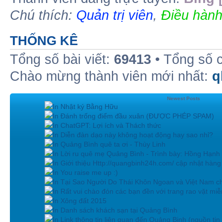
Chú thích:
Quản trị viên
,
Điều hành
THỐNG KÊ
Tổng số bài viết:
69413
• Tổng số 
Chào mừng thành viên mới nhất:
q
Newest Posts
In Nhật ký Bằng Hữu
In Đánh trống điểm đầu xuân (ĐƯỢC PHÉP SPAM)
In ChatGPT: Lợi ích và Thách thức
In Diễn đàn dạo này không hoạt động hay sao nhỉ?
In Quảng Bình quê ta ơi - Thùy Linh
In Lời ru quê mẹ Quảng Bình - Trình bày: Hồng Hạnh
In Giới thiệu Http://quangbinh24h.com/ cập nhật hàn
In You raise me up :)
In Tại Sao Người Do Thái Khôn Ngoan và Việt Nam ch
In Rất vui chào đón các bạn đền với trang rao vặt miễn
In Xông đất 2015
In Danh sách khách sạn tại Quảng Bình
In Link thông tin liên quan đến Quảng Binh (nguồn tin