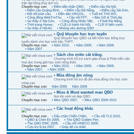
trận đại hồng thủy lịch sử
Chuyên mục con:
• Điểm tiếp nhận QBO
,
• Điểm cầu Hà Nội
,
• Điểm cầu Quảng Bình
,
• Điểm cầu Đà Nẵng
,
• Điểm cầu Sài Gòn
,
• Kết nối toàn cầu
,
• Diễn đàn VIKOOL
,
• Tuổi trẻ THỦ ĐÔ
,
• Cộng đồng WebTreTho
,
• Cầu nối FPT
,
• Báo GD & Thời đại
,
• Sư thầy ở Sài Gòn
,
• Cộng đồng Nhân Việt
,
• FSoft Đà Nẵng
,
• Thời trang Honey
,
• CLB Lữ hành Hà Nội
,
• CLB Vì biển xanh
,
• Sư thầy ở Hội An
,
• Những nẻo đường QBO ...
• Quỹ khuyến học trực tuyến
Quỹ Khuyến học QBO và Mô hình học bổng trực
tuyến dành cho học sinh bậc THPT.
Chuyên mục con:
• Năm 2010
,
• Năm 2009
,
• Năm 2008
,
• Năm 2007
• Sách cho miền cát trắng.
Chương trình hỗ trợ sách giáo khoa & Phát triển văn
hoá đọc trong giới học sinh nông thôn.
Chuyên mục con:
• Năm 2010
,
• Năm 2009
,
• Năm 2008
,
• Năm 2007
,
• Năm 2006
• Mùa đông ấm nồng
Chương trình hỗ trợ đồ ấm mùa đông cho học sinh
vùng cao.
Chuyên mục con:
Năm 2008
,
Năm 2009
• Miss & Most wanted man QBO
Nơi tôn vinh vẻ đẹp QBO.
Chuyên mục con:
• Miss QBO 2007
,
• Miss QBO 2009-2010
• Các hoạt động khác
Chuyên mục con:
• Dấu chân Chiền Chiện
,
• Cầu nối TLS 2010
,
• QBO & Chim Én 2009
,
• The QBO Golden Pen
,
• The QBO EWC 2008
,
• Cầu nối VINECO 2008
,
• Cứu trợ lũ lụt 2007
,
• Giúp đỡ cá nhân