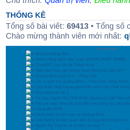
Chú thích:
Quản trị viên
,
Điều hành
THỐNG KÊ
Tổng số bài viết:
69413
• Tổng số 
Chào mừng thành viên mới nhất:
q
Newest Posts
In Nhật ký Bằng Hữu
In Đánh trống điểm đầu xuân (ĐƯỢC PHÉP SPAM)
In ChatGPT: Lợi ích và Thách thức
In Diễn đàn dạo này không hoạt động hay sao nhỉ?
In Quảng Bình quê ta ơi - Thùy Linh
In Lời ru quê mẹ Quảng Bình - Trình bày: Hồng Hạnh
In Giới thiệu Http://quangbinh24h.com/ cập nhật hàn
In You raise me up :)
In Tại Sao Người Do Thái Khôn Ngoan và Việt Nam ch
In Rất vui chào đón các bạn đền với trang rao vặt miễn
In Xông đất 2015
In Danh sách khách sạn tại Quảng Bình
In Link thông tin liên quan đến Quảng Binh (nguồn tin
In Người Do Thái họ là ai vậy các bạn ?