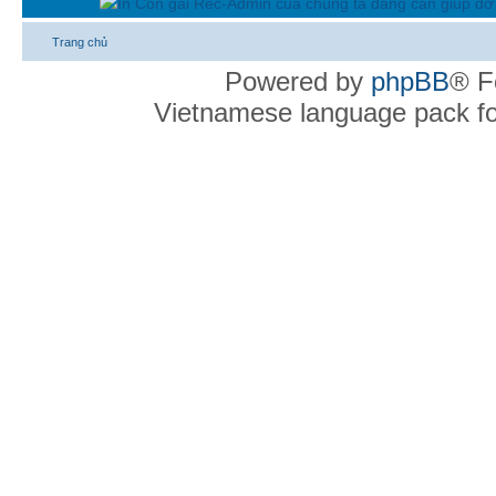
In Con gái Rec-Admin của chúng ta đang cần giúp đỡ 
Trang chủ
Powered by
phpBB
® F
Vietnamese language pack f