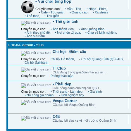
• Vui chơi tổng hợp
Chuyên mục con:
• Văn - Thơ
,
• Nhạc - Phim
,
• Cafe - Tửu quán
,
• Quảng cáo
,
• Xả stress
,
• Thể thao
,
• Thư giãn
• Thế giới ảnh
Chuyên mục con:
• Ảnh thành viên
,
• Ảnh Quảng Bình
,
• Ảnh theo chủ đề
,
• Nơi chốn tôi qua
,
• Chia sẻ kinh nghiệm
,
• Ảnh sưu tầm
4. TEAM - GROUP - CLUB
Chi hội - Điểm cầu
Chuyên mục con:
Chi hội Hà thành
,
• Chi hội Quảng Bình (QB2AC)
,
Chi hội Sài thành
IT Club
Club đang trong giai đoạn thử nghiệm.
Chuyên mục con:
Phòng thảo luận
• Phái đẹp
Góc riêng dành cho chị em QBO.
Chuyên mục con:
• Thời trang - Làm đẹp
,
• Gia đình
,
• Nữ công gia chánh
,
• Kinh nghiệm hay
Vespa Corner
Câu lạc bộ Vespa Quảng Bình
C4E
Câu lạc bộ đạp xe vì môi trường Quảng Bình