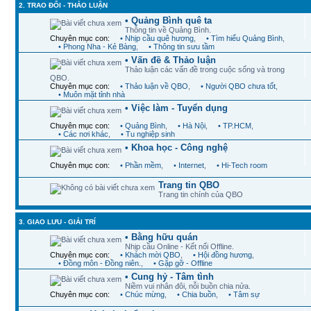
2. TRAO ĐỔI - THẢO LUẬN
• Quảng Bình quê ta
Thông tin về Quảng Bình.
Chuyên mục con:
• Nhịp cầu quê hương
,
• Tìm hiểu Quảng Bình
,
• Phong Nha - Kẻ Bàng
,
• Thông tin sưu tầm
• Vấn đề & Thảo luận
Thảo luận các vấn đề trong cuộc sống và trong
QBO.
Chuyên mục con:
• Thảo luận về QBO
,
• Người QBO chưa tốt
,
• Muôn mặt tỉnh nhà
• Việc làm - Tuyển dụng
Chuyên mục con:
• Quảng Bình
,
• Hà Nội
,
• TP.HCM
,
• Các nơi khác
,
• Tu nghiệp sinh
• Khoa học - Công nghệ
Chuyên mục con:
• Phần mềm
,
• Internet
,
• Hi-Tech room
Trang tin QBO
Trang tin chính của QBO
3. GIAO LƯU - GIẢI TRÍ
• Bằng hữu quán
Nhịp cầu Online - Kết nối Offline.
Chuyên mục con:
• Khách mời QBO
,
• Hội đồng hương
,
• Đồng môn - Đồng niên.
,
• Gặp gỡ - Offline
• Cung hỷ - Tâm tình
Niềm vui nhân đôi, nỗi buồn chia nửa.
Chuyên mục con:
• Chúc mừng
,
• Chia buồn
,
• Tâm sự