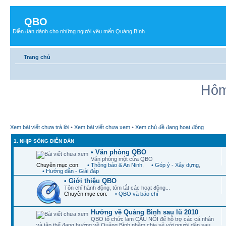
QBO
Diễn đàn dành cho những người yêu mến Quảng Bình
Trang chủ
Hôm
Xem bài viết chưa trả lời
•
Xem bài viết chưa xem
•
Xem chủ đề đang hoạt động
1. NHỊP SỐNG DIỄN ĐÀN
• Văn phòng QBO
Văn phòng một cửa QBO
Chuyên mục con:
• Thông báo & An Ninh
,
• Góp ý - Xây dựng
,
• Hướng dẫn - Giải đáp
• Giới thiệu QBO
Tôn chỉ hành động, tóm tắt các hoạt động...
Chuyên mục con:
• QBO và báo chí
Hướng về Quảng Bình sau lũ 2010
QBO tổ chức làm CẦU NỐI để hỗ trợ các cá nhân
và tập thể đang hướng về Quảng Bình nhằm chia sẻ với người dân sau