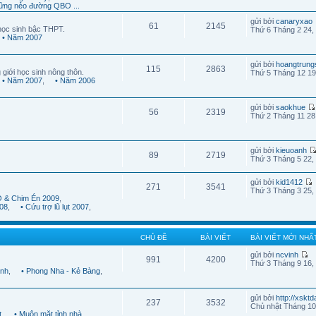
ững nẻo đường QBO ...
gửi bởi
canaryxao
61
2145
học sinh bậc THPT.
Thứ 6 Tháng 2 24,
• Năm 2007
gửi bởi
hoangtrung
115
2863
 giới học sinh nông thôn.
Thứ 5 Tháng 12 19
• Năm 2007
,
• Năm 2006
gửi bởi
saokhue
56
2319
Thứ 2 Tháng 11 28
gửi bởi
kieuoanh
89
2719
Thứ 3 Tháng 5 22,
gửi bởi
kid1412
271
3541
Thứ 3 Tháng 3 25,
 & Chim Én 2009
,
08
,
• Cứu trợ lũ lụt 2007
,
CHỦ ĐỀ
BÀI VIẾT
BÀI VIẾT MỚI NHẤ
gửi bởi
ncvinh
991
4200
Thứ 3 Tháng 9 16,
ình
,
• Phong Nha - Kẻ Bàng
,
gửi bởi
http://xskt
237
3532
Chủ nhật Tháng 10
t
,
• Muôn mặt tỉnh nhà