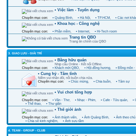
• Việc làm - Tuyển dụng
Chuyên mục con:
• Quảng Bình
,
• Hà Nội
,
• TP.HCM
,
• Các nơi khá
• Khoa học - Công nghệ
Chuyên mục con:
• Phần mềm
,
• Internet
,
• Hi-Tech room
Trang tin QBO
Trang tin chính của QBO
3. GIAO LƯU - GIẢI TRÍ
• Bằng hữu quán
Nhịp cầu Online - Kết nối Offline.
Chuyên mục con:
• Khách mời QBO
,
• Hội đồng hương
,
• Đồng môn -
• Cung hỷ - Tâm tình
Niềm vui nhân đôi, nỗi buồn chia nửa.
Chuyên mục con:
• Chúc mừng
,
• Chia buồn
,
• Tâm sự
• Vui chơi tổng hợp
Chuyên mục con:
• Văn - Thơ
,
• Nhạc - Phim
,
• Cafe - Tửu quán
,
•
• Thể thao
,
• Thư giãn
• Thế giới ảnh
Chuyên mục con:
• Ảnh thành viên
,
• Ảnh Quảng Bình
,
• Ảnh theo chủ
• Chia sẻ kinh nghiệm
,
• Ảnh sưu tầm
4. TEAM - GROUP - CLUB