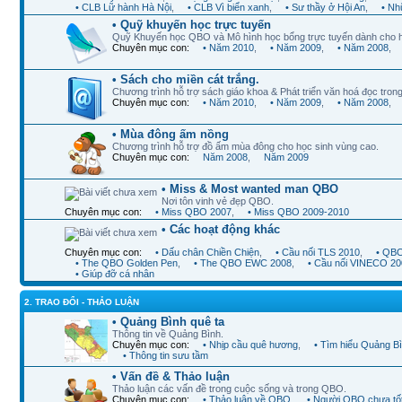
• CLB Lữ hành Hà Nội
,
• CLB Vì biển xanh
,
• Sư thầy ở Hội An
,
• Nh
• Quỹ khuyến học trực tuyến
Quỹ Khuyến học QBO và Mô hình học bổng trực tuyến dành cho 
Chuyên mục con:
• Năm 2010
,
• Năm 2009
,
• Năm 2008
,
• Sách cho miền cát trắng.
Chương trình hỗ trợ sách giáo khoa & Phát triển văn hoá đọc trong
Chuyên mục con:
• Năm 2010
,
• Năm 2009
,
• Năm 2008
,
• Mùa đông ấm nồng
Chương trình hỗ trợ đồ ấm mùa đông cho học sinh vùng cao.
Chuyên mục con:
Năm 2008
,
Năm 2009
• Miss & Most wanted man QBO
Nơi tôn vinh vẻ đẹp QBO.
Chuyên mục con:
• Miss QBO 2007
,
• Miss QBO 2009-2010
• Các hoạt động khác
Chuyên mục con:
• Dấu chân Chiền Chiện
,
• Cầu nối TLS 2010
,
• QBO
• The QBO Golden Pen
,
• The QBO EWC 2008
,
• Cầu nối VINECO 20
• Giúp đỡ cá nhân
2. TRAO ĐỔI - THẢO LUẬN
• Quảng Bình quê ta
Thông tin về Quảng Bình.
Chuyên mục con:
• Nhịp cầu quê hương
,
• Tìm hiểu Quảng B
• Thông tin sưu tầm
• Vấn đề & Thảo luận
Thảo luận các vấn đề trong cuộc sống và trong QBO.
Chuyên mục con:
• Thảo luận về QBO
,
• Người QBO chưa tố