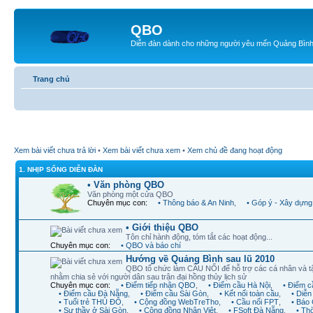
QBO
Diễn đàn dành cho những người yêu mến Quảng Bìn
Trang chủ
Xem bài viết chưa trả lời
•
Xem bài viết chưa xem
•
Xem chủ đề đang hoạt động
1. NHỊP SỐNG DIỄN ĐÀN
• Văn phòng QBO
Văn phòng một cửa QBO
Chuyên mục con:
• Thông báo & An Ninh
,
• Góp ý - Xây dựng
• Giới thiệu QBO
Tôn chỉ hành động, tóm tắt các hoạt động...
Chuyên mục con:
• QBO và báo chí
Hướng về Quảng Bình sau lũ 2010
QBO tổ chức làm CẦU NỐI để hỗ trợ các cá nhân và t
nhằm chia sẻ với người dân sau trận đại hồng thủy lịch sử
Chuyên mục con:
• Điểm tiếp nhận QBO
,
• Điểm cầu Hà Nội
,
• Điểm 
• Điểm cầu Đà Nẵng
,
• Điểm cầu Sài Gòn
,
• Kết nối toàn cầu
,
• Diễ
• Tuổi trẻ THỦ ĐÔ
,
• Cộng đồng WebTreTho
,
• Cầu nối FPT
,
• Báo 
• Sư thầy ở Sài Gòn
,
• Cộng đồng Nhân Việt
,
• FSoft Đà Nẵng
,
• Th