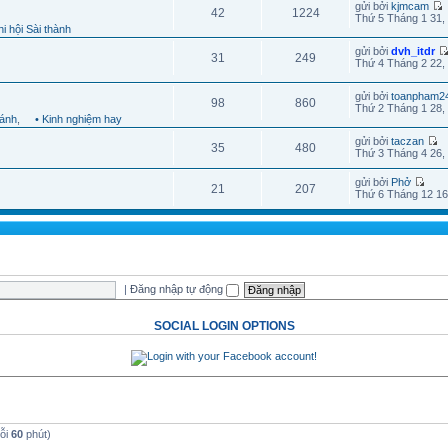
gửi bởi
kjmcam
42
1224
Thứ 5 Tháng 1 31,
i hội Sài thành
gửi bởi
dvh_itdr
31
249
Thứ 4 Tháng 2 22,
gửi bởi
toanpham2
98
860
Thứ 2 Tháng 1 28,
hánh
,
• Kinh nghiệm hay
gửi bởi
taczan
35
480
Thứ 3 Tháng 4 26,
gửi bởi
Phở
21
207
Thứ 6 Tháng 12 16
|
Đăng nhập tự động
SOCIAL LOGIN OPTIONS
mỗi
60
phút)