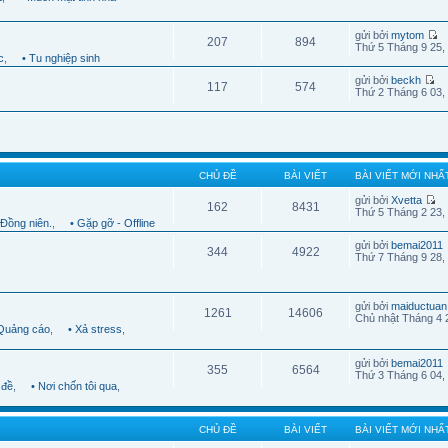
gửi bởi
mytom
207
894
Thứ 5 Tháng 9 25,
c
,
• Tu nghiệp sinh
gửi bởi
beckh
117
574
Thứ 2 Tháng 6 03,
CHỦ ĐỀ
BÀI VIẾT
BÀI VIẾT MỚI NHẤ
gửi bởi
Xvetta
162
8431
Thứ 5 Tháng 2 23,
 Đồng niên.
,
• Gặp gỡ - Offline
gửi bởi
bemai2011
344
4922
Thứ 7 Tháng 9 28,
gửi bởi
maiductuan
1261
14606
Chủ nhật Tháng 4 
 Quảng cáo
,
• Xả stress
,
gửi bởi
bemai2011
355
6564
Thứ 3 Tháng 6 04,
 đề
,
• Nơi chốn tôi qua
,
CHỦ ĐỀ
BÀI VIẾT
BÀI VIẾT MỚI NHẤ