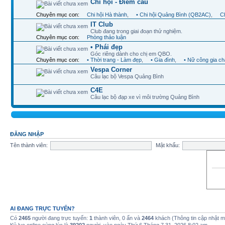
Chi hội - Điểm cầu
Chuyên mục con:
Chi hội Hà thành
,
• Chi hội Quảng Bình (QB2AC)
,
Ch
IT Club
Club đang trong giai đoạn thử nghiệm.
Chuyên mục con:
Phòng thảo luận
• Phái đẹp
Góc riêng dành cho chị em QBO.
Chuyên mục con:
• Thời trang - Làm đẹp
,
• Gia đình
,
• Nữ công gia c
Vespa Corner
Câu lạc bộ Vespa Quảng Bình
C4E
Câu lạc bộ đạp xe vì môi trường Quảng Bình
ĐĂNG NHẬP
Tên thành viên:
Mật khẩu:
AI ĐANG TRỰC TUYẾN?
Có
2465
người đang trực tuyến:
1
thành viên, 0 ẩn và
2464
khách (Thông tin cập nhật 