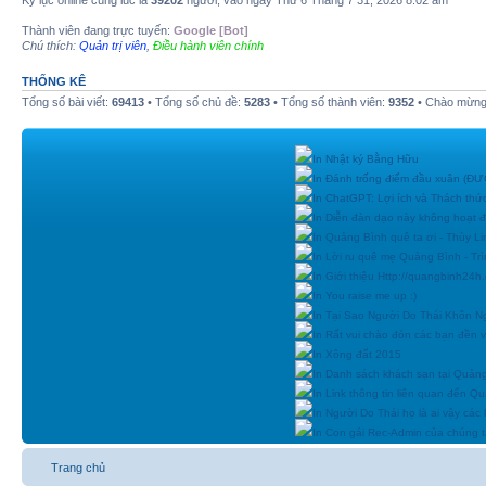
Kỷ lục online cùng lúc là
39202
người, vào ngày Thứ 6 Tháng 7 31, 2026 8:02 am
Thành viên đang trực tuyến:
Google [Bot]
Chú thích:
Quản trị viên
,
Điều hành viên chính
THỐNG KÊ
Tổng số bài viết:
69413
• Tổng số chủ đề:
5283
• Tổng số thành viên:
9352
• Chào mừng 
In Nhật ký Bằng Hữu
In Đánh trống điểm đầu xuân (
In ChatGPT: Lợi ích và Thách thứ
In Diễn đàn dạo này không hoạt 
In Quảng Bình quê ta ơi - Thùy Li
In Lời ru quê mẹ Quảng Bình - Tr
In Giới thiệu Http://quangbinh24
In You raise me up :)
In Tại Sao Người Do Thái Khôn N
In Rất vui chào đón các bạn đền vớ
In Xông đất 2015
In Danh sách khách sạn tại Quản
In Link thông tin liên quan đến Q
In Người Do Thái họ là ai vậy các
In Con gái Rec-Admin của chúng t
Trang chủ