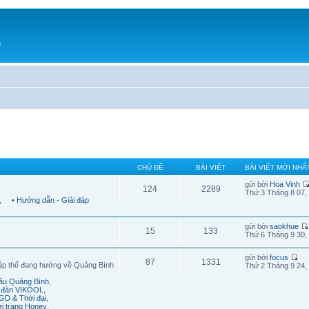
h
CHỦ ĐỀ
BÀI VIẾT
BÀI VIẾT MỚI NHẤ
gửi bởi
Hoa Vinh
124
2289
Thứ 3 Tháng 8 07,
,
• Hướng dẫn - Giải đáp
gửi bởi
saokhue
15
133
Thứ 6 Tháng 9 30,
gửi bởi
focus
87
1331
ập thể đang hướng về Quảng Bình
Thứ 2 Tháng 9 24,
cầu Quảng Bình
,
n đàn VIKOOL
,
GD & Thời đại
,
ời trang Honey
,