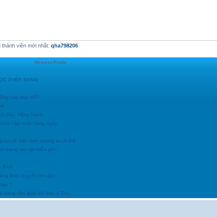
thành viên mới nhất:
qha798206
Newest Posts
ĐƯỢC PHÉP SPAM)
c
động hay sao nhỉ?
nh
ình bày: Hồng Hạnh
h.com/ cập nhật hàng ngày
goan và Việt Nam chúng ta có thể
i trang rao vặt miễn phí !
g Bình
uảng Binh (nguồn tin cậy)
 bạn ?
a đang cần giúp đỡ (chú ý Tr1)