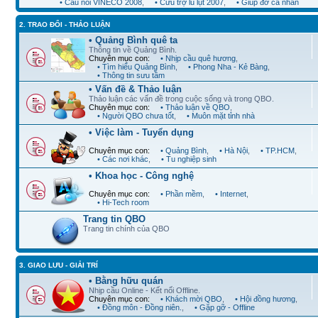
• Cầu nối VINECO 2008
,
• Cứu trợ lũ lụt 2007
,
• Giúp đỡ cá nhân
2. TRAO ĐỔI - THẢO LUẬN
• Quảng Bình quê ta
Thông tin về Quảng Bình.
Chuyên mục con:
• Nhịp cầu quê hương
,
• Tìm hiểu Quảng Bình
,
• Phong Nha - Kẻ Bàng
,
• Thông tin sưu tầm
• Vấn đề & Thảo luận
Thảo luận các vấn đề trong cuộc sống và trong QBO.
Chuyên mục con:
• Thảo luận về QBO
,
• Người QBO chưa tốt
,
• Muôn mặt tỉnh nhà
• Việc làm - Tuyển dụng
Chuyên mục con:
• Quảng Bình
,
• Hà Nội
,
• TP.HCM
,
• Các nơi khác
,
• Tu nghiệp sinh
• Khoa học - Công nghệ
Chuyên mục con:
• Phần mềm
,
• Internet
,
• Hi-Tech room
Trang tin QBO
Trang tin chính của QBO
3. GIAO LƯU - GIẢI TRÍ
• Bằng hữu quán
Nhịp cầu Online - Kết nối Offline.
Chuyên mục con:
• Khách mời QBO
,
• Hội đồng hương
,
• Đồng môn - Đồng niên.
,
• Gặp gỡ - Offline