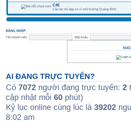
C4E
Câu lạc bộ đạp xe vì môi trường Quảng Bình
ĐĂNG NHẬP
Tên thành viên:
Mật khẩu:
SOCI
AI ĐANG TRỰC TUYẾN?
Có
7072
người đang trực tuyến:
2
t
cập nhật mỗi
60
phút)
Kỷ lục online cùng lúc là
39202
ngư
8:02 am