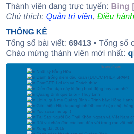
Thành viên đang trực tuyến:
Bing 
Chú thích:
Quản trị viên
,
Điều hành
THỐNG KÊ
Tổng số bài viết:
69413
• Tổng số 
Chào mừng thành viên mới nhất:
q
Newest Posts
In Nhật ký Bằng Hữu
In Đánh trống điểm đầu xuân (ĐƯỢC PHÉP SPAM)
In ChatGPT: Lợi ích và Thách thức
In Diễn đàn dạo này không hoạt động hay sao nhỉ?
In Quảng Bình quê ta ơi - Thùy Linh
In Lời ru quê mẹ Quảng Bình - Trình bày: Hồng Hạnh
In Giới thiệu Http://quangbinh24h.com/ cập nhật hàn
In You raise me up :)
In Tại Sao Người Do Thái Khôn Ngoan và Việt Nam ch
In Rất vui chào đón các bạn đền với trang rao vặt miễn
In Xông đất 2015
In Danh sách khách sạn tại Quảng Bình