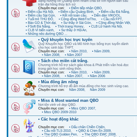
đang hướng về Quảng Bình nhằm chia sẻ với người dân sau
trận đại hồng thủy lịch sử
Chuyên mục con:
• Điểm tiếp nhận QBO
,
• Điểm cầu Hà Nội
,
• Điểm cầu Quảng Bình
,
• Điểm cầu Đà Nẵng
,
• Điểm cầu Sài Gòn
,
• Kết nối toàn cầu
,
• Diễn đàn VIKOOL
,
• Tuổi trẻ THỦ ĐÔ
,
• Cộng đồng WebTreTho
,
• Cầu nối FPT
,
• Báo GD & Thời đại
,
• Sư thầy ở Sài Gòn
,
• Cộng đồng Nhân Việt
,
• FSoft Đà Nẵng
,
• Thời trang Honey
,
• CLB Lữ hành Hà Nội
,
• CLB Vì biển xanh
,
• Sư thầy ở Hội An
,
• Những nẻo đường QBO ...
• Quỹ khuyến học trực tuyến
Quỹ Khuyến học QBO và Mô hình học bổng trực tuyến dành
cho học sinh bậc THPT.
Chuyên mục con:
• Năm 2010
,
• Năm 2009
,
• Năm 2008
,
• Năm 2007
• Sách cho miền cát trắng.
Chương trình hỗ trợ sách giáo khoa & Phát triển văn hoá đọc
trong giới học sinh nông thôn.
Chuyên mục con:
• Năm 2010
,
• Năm 2009
,
• Năm 2008
,
• Năm 2007
,
• Năm 2006
• Mùa đông ấm nồng
Chương trình hỗ trợ đồ ấm mùa đông cho học sinh vùng cao.
Chuyên mục con:
Năm 2008
,
Năm 2009
• Miss & Most wanted man QBO
Nơi tôn vinh vẻ đẹp QBO.
Chuyên mục con:
• Miss QBO 2007
,
• Miss QBO 2009-2010
• Các hoạt động khác
Chuyên mục con:
• Dấu chân Chiền Chiện
,
• Cầu nối TLS 2010
,
• QBO & Chim Én 2009
,
• The QBO Golden Pen
,
• The QBO EWC 2008
,