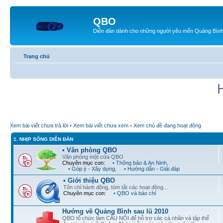
QBO
Diễn đàn dành cho những người yêu mến Quảng Bìn
Trang chủ
Xem bài viết chưa trả lời
•
Xem bài viết chưa xem
•
Xem chủ đề đang hoạt động
1. NHỊP SỐNG DIỄN ĐÀN
• Văn phòng QBO
Văn phòng một cửa QBO
Chuyên mục con:
• Thông báo & An Ninh
,
• Góp ý - Xây dựng
,
• Hướng dẫn - Giải đáp
• Giới thiệu QBO
Tôn chỉ hành động, tóm tắt các hoạt động...
Chuyên mục con:
• QBO và báo chí
Hướng về Quảng Bình sau lũ 2010
QBO tổ chức làm CẦU NỐI để hỗ trợ các cá nhân và tập thể