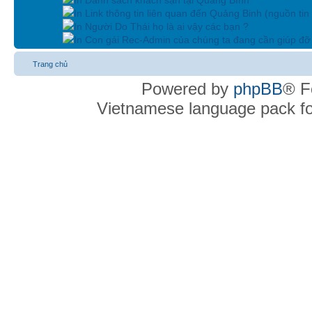
In Link thông tin liên quan đến Quảng Binh (nguồn tin
In Người Do Thái họ là ai vậy các bạn ?
In Con gái Rec-Admin của chúng ta đang cần giúp đỡ 
Trang chủ
Powered by
phpBB
® F
Vietnamese language pack f