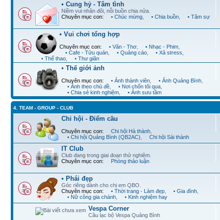
• Cung hỷ - Tâm tình
Niềm vui nhân đôi, nỗi buồn chia nửa.
Chuyên mục con:
• Chúc mừng
,
• Chia buồn
,
• Tâm sự
• Vui chơi tổng hợp
Chuyên mục con:
• Văn - Thơ
,
• Nhạc - Phim
,
• Cafe - Tửu quán
,
• Quảng cáo
,
• Xả stress
,
• Thể thao
,
• Thư giãn
• Thế giới ảnh
Chuyên mục con:
• Ảnh thành viên
,
• Ảnh Quảng Bình
,
• Ảnh theo chủ đề
,
• Nơi chốn tôi qua
,
• Chia sẻ kinh nghiệm
,
• Ảnh sưu tầm
4. TEAM - GROUP - CLUB
Chi hội - Điểm cầu
Chuyên mục con:
Chi hội Hà thành
,
• Chi hội Quảng Bình (QB2AC)
,
Chi hội Sài thành
IT Club
Club đang trong giai đoạn thử nghiệm.
Chuyên mục con:
Phòng thảo luận
• Phái đẹp
Góc riêng dành cho chị em QBO.
Chuyên mục con:
• Thời trang - Làm đẹp
,
• Gia đình
,
• Nữ công gia chánh
,
• Kinh nghiệm hay
Vespa Corner
Câu lạc bộ Vespa Quảng Bình