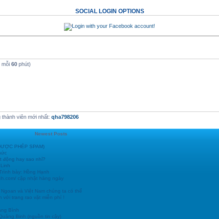
SOCIAL LOGIN OPTIONS
t mỗi
60
phút)
thành viên mới nhất:
qha798206
Newest Posts
 (ĐƯỢC PHÉP SPAM)
hức
t động hay sao nhỉ?
 Linh
 Trình bày: Hồng Hạnh
24h.com/ cập nhật hàng ngày
 Ngoan và Việt Nam chúng ta có thể
 với trang rao vặt miễn phí !
ảng Bình
 Quảng Binh (nguồn tin cậy)