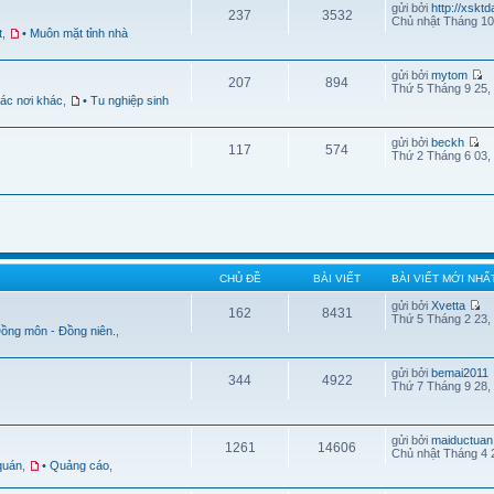
gửi bởi
http://xskt
237
3532
Chủ nhật Tháng 10
t
,
• Muôn mặt tỉnh nhà
gửi bởi
mytom
207
894
Thứ 5 Tháng 9 25,
Các nơi khác
,
• Tu nghiệp sinh
gửi bởi
beckh
117
574
Thứ 2 Tháng 6 03,
CHỦ ĐỀ
BÀI VIẾT
BÀI VIẾT MỚI NHẤ
gửi bởi
Xvetta
162
8431
Thứ 5 Tháng 2 23,
Đồng môn - Đồng niên.
,
gửi bởi
bemai2011
344
4922
Thứ 7 Tháng 9 28,
gửi bởi
maiductuan
1261
14606
Chủ nhật Tháng 4 
quán
,
• Quảng cáo
,