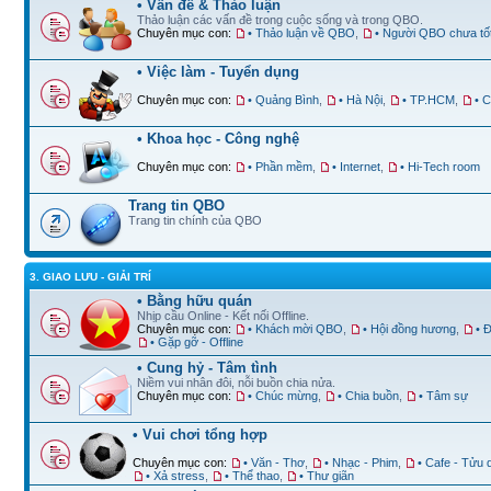
• Vấn đề & Thảo luận
Thảo luận các vấn đề trong cuộc sống và trong QBO.
Chuyên mục con:
• Thảo luận về QBO
,
• Người QBO chưa tố
• Việc làm - Tuyển dụng
Chuyên mục con:
• Quảng Bình
,
• Hà Nội
,
• TP.HCM
,
• 
• Khoa học - Công nghệ
Chuyên mục con:
• Phần mềm
,
• Internet
,
• Hi-Tech room
Trang tin QBO
Trang tin chính của QBO
3. GIAO LƯU - GIẢI TRÍ
• Bằng hữu quán
Nhịp cầu Online - Kết nối Offline.
Chuyên mục con:
• Khách mời QBO
,
• Hội đồng hương
,
• 
• Gặp gỡ - Offline
• Cung hỷ - Tâm tình
Niềm vui nhân đôi, nỗi buồn chia nửa.
Chuyên mục con:
• Chúc mừng
,
• Chia buồn
,
• Tâm sự
• Vui chơi tổng hợp
Chuyên mục con:
• Văn - Thơ
,
• Nhạc - Phim
,
• Cafe - Tửu 
• Xả stress
,
• Thể thao
,
• Thư giãn