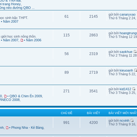
GD & Thời đại
,
ời trang Honey
,
ững nẻo đường QBO ...
gửi bởi
canaryxao
61
2145
học sinh bậc THPT.
Thứ 6 Tháng 2 24,
• Năm 2007
gửi bởi
hoangtrung
115
2863
 giới học sinh nông thôn.
Thứ 5 Tháng 12 19
• Năm 2007
,
• Năm 2006
gửi bởi
saokhue
56
2319
Thứ 2 Tháng 11 28
gửi bởi
kieuoanh
89
2719
Thứ 3 Tháng 5 22,
gửi bởi
kid1412
271
3541
Thứ 3 Tháng 3 25,
10
,
• QBO & Chim Én 2009
,
 VINECO 2008
,
CHỦ ĐỀ
BÀI VIẾT
BÀI VIẾT MỚI NHẤ
gửi bởi
ncvinh
991
4200
Thứ 3 Tháng 9 16,
ình
,
• Phong Nha - Kẻ Bàng
,