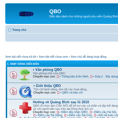
QBO
Diễn đàn dành cho những người yêu mến Quảng Bìn
Trang chủ
Xem bài viết chưa trả lời
•
Xem bài viết chưa xem
•
Xem chủ đề đang hoạt động
1. NHỊP SỐNG DIỄN ĐÀN
• Văn phòng QBO
Văn phòng một cửa QBO
Chuyên mục con:
• Thông báo & An Ninh
,
• Góp ý - Xây dựng
• Giới thiệu QBO
Tôn chỉ hành động, tóm tắt các hoạt động...
Chuyên mục con:
• QBO và báo chí
Hướng về Quảng Bình sau lũ 2010
QBO tổ chức làm CẦU NỐI để hỗ trợ các cá nhân và tập thể đan
sẻ với người dân sau trận đại hồng thủy lịch sử
Chuyên mục con:
• Điểm tiếp nhận QBO
,
• Điểm cầu Hà Nội
,
• Điểm cầu Đà Nẵng
,
• Điểm cầu Sài Gòn
,
• Kết nối toàn cầ