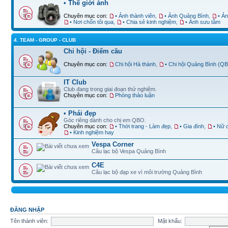
• Thế giới ảnh
Chuyên mục con:
• Ảnh thành viên
,
• Ảnh Quảng Bình
,
• Ả
• Nơi chốn tôi qua
,
• Chia sẻ kinh nghiệm
,
• Ảnh sưu tầm
4. TEAM - GROUP - CLUB
Chi hội - Điểm cầu
Chuyên mục con:
Chi hội Hà thành
,
• Chi hội Quảng Bình (Q
IT Club
Club đang trong giai đoạn thử nghiệm.
Chuyên mục con:
Phòng thảo luận
• Phái đẹp
Góc riêng dành cho chị em QBO.
Chuyên mục con:
• Thời trang - Làm đẹp
,
• Gia đình
,
• Nữ 
• Kinh nghiệm hay
Vespa Corner
Câu lạc bộ Vespa Quảng Bình
C4E
Câu lạc bộ đạp xe vì môi trường Quảng Bình
ĐĂNG NHẬP
Tên thành viên:
Mật khẩu: