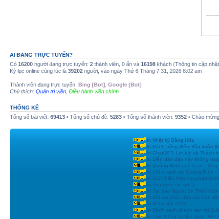
AI ĐANG TRỰC TUYẾN?
Có
16200
người đang trực tuyến:
2
thành viên, 0 ẩn và
16198
khách (Thông tin cập nhậ
Kỷ lục online cùng lúc là
39202
người, vào ngày Thứ 6 Tháng 7 31, 2026 8:02 am
Thành viên đang trực tuyến:
Bing [Bot]
,
Google [Bot]
Chú thích:
Quản trị viên
,
Điều hành viên chính
THỐNG KÊ
Tổng số bài viết:
69413
• Tổng số chủ đề:
5283
• Tổng số thành viên:
9352
• Chào mừng 
In Nhật ký Bằng Hữu
In Đánh trống điểm đầu xuân
In ChatGPT: Lợi ích và Thách t
In Diễn đàn dạo này không hoạ
In Quảng Bình quê ta ơi - Thùy
In Lời ru quê mẹ Quảng Bình -
In Giới thiệu Http://quangbinh
In You raise me up :)
In Tại Sao Người Do Thái Khôn
In Rất vui chào đón các bạn đền
In Xông đất 2015
In Danh sách khách sạn tại Qu
In Link thông tin liên quan đến