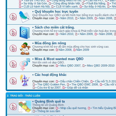
• Tuổi trẻ THỦ ĐÔ
,
• Cộng đồng WebTreTho
,
• Cầu nối FPT
,
• Báo 
• Sư thầy ở Sài Gòn
,
• Cộng đồng Nhân Việt
,
• FSoft Đà Nẵng
,
• Th
• CLB Lữ hành Hà Nội
,
• CLB Vì biển xanh
,
• Sư thầy ở Hội An
,
• Nh
• Quỹ khuyến học trực tuyến
Quỹ Khuyến học QBO và Mô hình học bổng trực tuyến dành cho 
Chuyên mục con:
• Năm 2010
,
• Năm 2009
,
• Năm 2008
,
• Sách cho miền cát trắng.
Chương trình hỗ trợ sách giáo khoa & Phát triển văn hoá đọc trong
Chuyên mục con:
• Năm 2010
,
• Năm 2009
,
• Năm 2008
,
• Mùa đông ấm nồng
Chương trình hỗ trợ đồ ấm mùa đông cho học sinh vùng cao.
Chuyên mục con:
Năm 2008
,
Năm 2009
• Miss & Most wanted man QBO
Nơi tôn vinh vẻ đẹp QBO.
Chuyên mục con:
• Miss QBO 2007
,
• Miss QBO 2009-2010
• Các hoạt động khác
Chuyên mục con:
• Dấu chân Chiền Chiện
,
• Cầu nối TLS 20
• The QBO Golden Pen
,
• The QBO EWC 2008
,
• Cầu nối
• Cứu trợ lũ lụt 2007
,
• Giúp đỡ cá nhân
2. TRAO ĐỔI - THẢO LUẬN
• Quảng Bình quê ta
Thông tin về Quảng Bình.
Chuyên mục con:
• Nhịp cầu quê hương
,
• Tìm hiểu Quảng B
• Thông tin sưu tầm