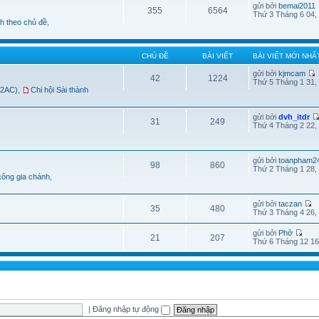
gửi bởi
bemai2011
355
6564
Thứ 3 Tháng 6 04,
nh theo chủ đề
,
CHỦ ĐỀ
BÀI VIẾT
BÀI VIẾT MỚI NHẤ
gửi bởi
kjmcam
42
1224
Thứ 5 Tháng 1 31,
B2AC)
,
Chi hội Sài thành
gửi bởi
dvh_itdr
31
249
Thứ 4 Tháng 2 22,
gửi bởi
toanpham2
98
860
Thứ 2 Tháng 1 28,
công gia chánh
,
gửi bởi
taczan
35
480
Thứ 3 Tháng 4 26,
gửi bởi
Phở
21
207
Thứ 6 Tháng 12 16
|
Đăng nhập tự động