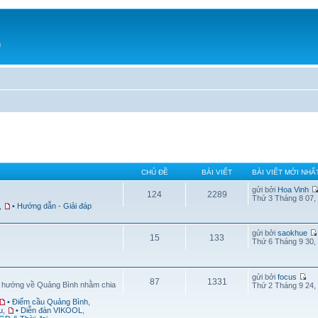
h
CHỦ ĐỀ
BÀI VIẾT
BÀI VIẾT MỚI NHẤ
gửi bởi
Hoa Vinh
124
2289
Thứ 3 Tháng 8 07,
,
• Hướng dẫn - Giải đáp
gửi bởi
saokhue
15
133
Thứ 6 Tháng 9 30,
gửi bởi
focus
87
1331
g hướng về Quảng Bình nhằm chia
Thứ 2 Tháng 9 24,
• Điểm cầu Quảng Bình
,
u
,
• Diễn đàn VIKOOL
,