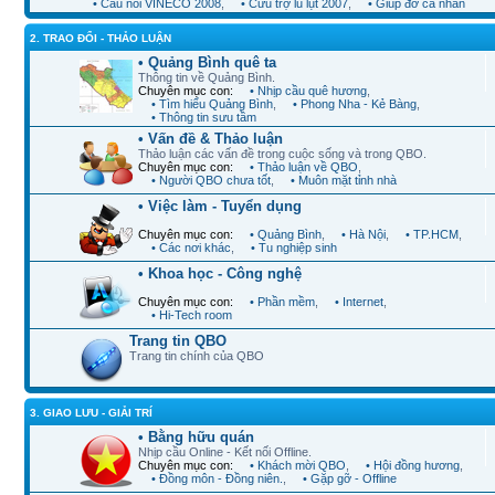
• Cầu nối VINECO 2008
,
• Cứu trợ lũ lụt 2007
,
• Giúp đỡ cá nhân
2. TRAO ĐỔI - THẢO LUẬN
• Quảng Bình quê ta
Thông tin về Quảng Bình.
Chuyên mục con:
• Nhịp cầu quê hương
,
• Tìm hiểu Quảng Bình
,
• Phong Nha - Kẻ Bàng
,
• Thông tin sưu tầm
• Vấn đề & Thảo luận
Thảo luận các vấn đề trong cuộc sống và trong QBO.
Chuyên mục con:
• Thảo luận về QBO
,
• Người QBO chưa tốt
,
• Muôn mặt tỉnh nhà
• Việc làm - Tuyển dụng
Chuyên mục con:
• Quảng Bình
,
• Hà Nội
,
• TP.HCM
,
• Các nơi khác
,
• Tu nghiệp sinh
• Khoa học - Công nghệ
Chuyên mục con:
• Phần mềm
,
• Internet
,
• Hi-Tech room
Trang tin QBO
Trang tin chính của QBO
3. GIAO LƯU - GIẢI TRÍ
• Bằng hữu quán
Nhịp cầu Online - Kết nối Offline.
Chuyên mục con:
• Khách mời QBO
,
• Hội đồng hương
,
• Đồng môn - Đồng niên.
,
• Gặp gỡ - Offline