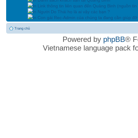
In Link thông tin liên quan đến Quảng Binh (nguồn tin
In Người Do Thái họ là ai vậy các bạn ?
In Con gái Rec-Admin của chúng ta đang cần giúp đỡ 
Trang chủ
Powered by
phpBB
® F
Vietnamese language pack f