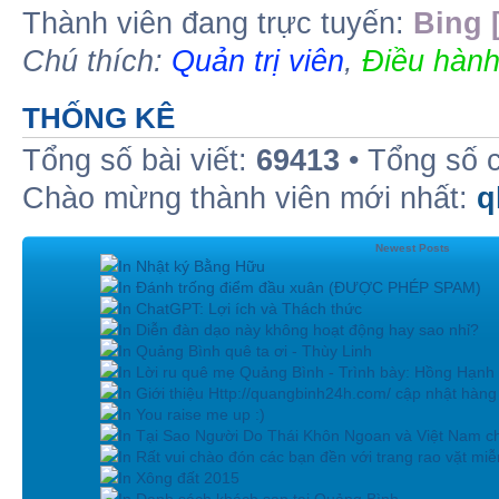
Thành viên đang trực tuyến:
Bing 
Chú thích:
Quản trị viên
,
Điều hành
THỐNG KÊ
Tổng số bài viết:
69413
• Tổng số 
Chào mừng thành viên mới nhất:
q
Newest Posts
In Nhật ký Bằng Hữu
In Đánh trống điểm đầu xuân (ĐƯỢC PHÉP SPAM)
In ChatGPT: Lợi ích và Thách thức
In Diễn đàn dạo này không hoạt động hay sao nhỉ?
In Quảng Bình quê ta ơi - Thùy Linh
In Lời ru quê mẹ Quảng Bình - Trình bày: Hồng Hạnh
In Giới thiệu Http://quangbinh24h.com/ cập nhật hàn
In You raise me up :)
In Tại Sao Người Do Thái Khôn Ngoan và Việt Nam ch
In Rất vui chào đón các bạn đền với trang rao vặt miễn
In Xông đất 2015
In Danh sách khách sạn tại Quảng Bình