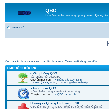
QBO
Diễn đàn dành cho những người yêu mến Quảng Bìn
Trang chủ
Xem bài viết chưa trả lời
•
Xem bài viết chưa xem
•
Xem chủ đề đang hoạt động
1. NHỊP SỐNG DIỄN ĐÀN
• Văn phòng QBO
Văn phòng một cửa QBO
Chuyên mục con:
• Thông báo & An Ninh
,
• Góp ý - Xây dựng
,
• Hướng dẫn - Giải đáp
• Giới thiệu QBO
Tôn chỉ hành động, tóm tắt các hoạt động...
Chuyên mục con:
• QBO và báo chí
Hướng về Quảng Bình sau lũ 2010
QBO tổ chức làm CẦU NỐI để hỗ trợ các cá nhân và tập thể