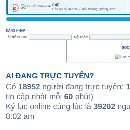
C4E
Câu lạc bộ đạp xe vì môi trường Quảng Bình
ĐĂNG NHẬP
Tên thành viên:
Mật khẩu:
SOCI
AI ĐANG TRỰC TUYẾN?
Có
18952
người đang trực tuyến:
tin cập nhật mỗi
60
phút)
Kỷ lục online cùng lúc là
39202
ngư
8:02 am