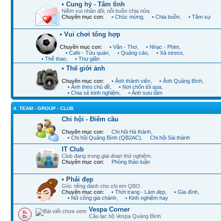
• Cung hỷ - Tâm tình
Niềm vui nhân đôi, nỗi buồn chia nửa.
Chuyên mục con:
• Chúc mừng
,
• Chia buồn
,
• Tâm sự
• Vui chơi tổng hợp
Chuyên mục con:
• Văn - Thơ
,
• Nhạc - Phim
,
• Cafe - Tửu quán
,
• Quảng cáo
,
• Xả stress
,
• Thể thao
,
• Thư giãn
• Thế giới ảnh
Chuyên mục con:
• Ảnh thành viên
,
• Ảnh Quảng Bình
,
• Ảnh theo chủ đề
,
• Nơi chốn tôi qua
,
• Chia sẻ kinh nghiệm
,
• Ảnh sưu tầm
4. TEAM - GROUP - CLUB
Chi hội - Điểm cầu
Chuyên mục con:
Chi hội Hà thành
,
• Chi hội Quảng Bình (QB2AC)
,
Chi hội Sài thành
IT Club
Club đang trong giai đoạn thử nghiệm.
Chuyên mục con:
Phòng thảo luận
• Phái đẹp
Góc riêng dành cho chị em QBO.
Chuyên mục con:
• Thời trang - Làm đẹp
,
• Gia đình
,
• Nữ công gia chánh
,
• Kinh nghiệm hay
Vespa Corner
Câu lạc bộ Vespa Quảng Bình