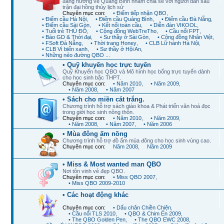
đang hướng về Quảng Bình nhằm chia sẻ với người dân sau
trận đại hồng thủy lịch sử
Chuyên mục con:
• Điểm tiếp nhận QBO
,
• Điểm cầu Hà Nội
,
• Điểm cầu Quảng Bình
,
• Điểm cầu Đà Nẵng
,
• Điểm cầu Sài Gòn
,
• Kết nối toàn cầu
,
• Diễn đàn VIKOOL
,
• Tuổi trẻ THỦ ĐÔ
,
• Cộng đồng WebTreTho
,
• Cầu nối FPT
,
• Báo GD & Thời đại
,
• Sư thầy ở Sài Gòn
,
• Cộng đồng Nhân Việt
,
• FSoft Đà Nẵng
,
• Thời trang Honey
,
• CLB Lữ hành Hà Nội
,
• CLB Vì biển xanh
,
• Sư thầy ở Hội An
,
• Những nẻo đường QBO ...
• Quỹ khuyến học trực tuyến
Quỹ Khuyến học QBO và Mô hình học bổng trực tuyến dành
cho học sinh bậc THPT.
Chuyên mục con:
• Năm 2010
,
• Năm 2009
,
• Năm 2008
,
• Năm 2007
• Sách cho miền cát trắng.
Chương trình hỗ trợ sách giáo khoa & Phát triển văn hoá đọc
trong giới học sinh nông thôn.
Chuyên mục con:
• Năm 2010
,
• Năm 2009
,
• Năm 2008
,
• Năm 2007
,
• Năm 2006
• Mùa đông ấm nồng
Chương trình hỗ trợ đồ ấm mùa đông cho học sinh vùng cao.
Chuyên mục con:
Năm 2008
,
Năm 2009
• Miss & Most wanted man QBO
Nơi tôn vinh vẻ đẹp QBO.
Chuyên mục con:
• Miss QBO 2007
,
• Miss QBO 2009-2010
• Các hoạt động khác
Chuyên mục con:
• Dấu chân Chiền Chiện
,
• Cầu nối TLS 2010
,
• QBO & Chim Én 2009
,
• The QBO Golden Pen
,
• The QBO EWC 2008
,