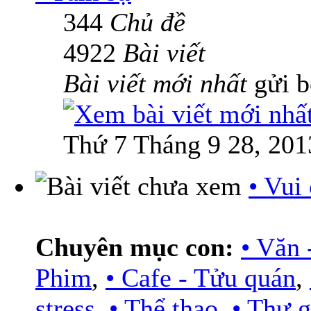
344
Chủ đề
4922
Bài viết
Bài viết mới nhất
gửi 
Thứ 7 Tháng 9 28, 201
• Vui
Chuyên mục con:
• Văn 
Phim
,
• Cafe - Tửu quán
,
stress
,
• Thể thao
,
• Thư g