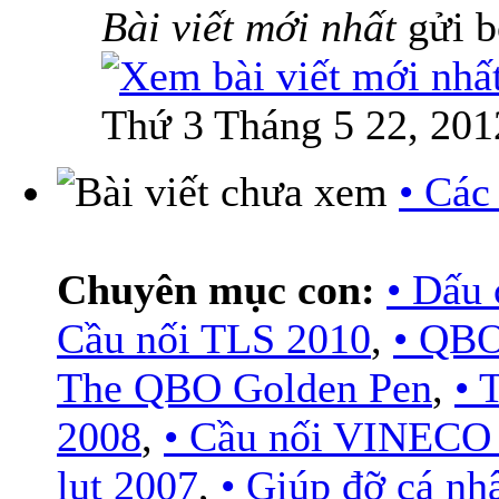
Bài viết mới nhất
gửi 
Thứ 3 Tháng 5 22, 201
• Các
Chuyên mục con:
• Dấu 
Cầu nối TLS 2010
,
• QBO
The QBO Golden Pen
,
•
2008
,
• Cầu nối VINECO
lụt 2007
,
• Giúp đỡ cá nh