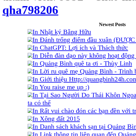
qha798206
Newest Posts
In Nhật ký Bằng Hữu
In Đánh trống điểm đầu xuân (ĐƯỢ
In ChatGPT: Lợi ích và Thách thức
In Diễn đàn dạo này không hoạt động 
In Quảng Bình quê ta ơi - Thùy Linh
In Lời ru quê mẹ Quảng Bình - Trình
In Giới thiệu Http://quangbinh24h.co
In You raise me up :)
In Tại Sao Người Do Thái Khôn Ngo
ta có thể
In Rất vui chào đón các bạn đền với tr
In Xông đất 2015
In Danh sách khách sạn tại Quảng Bì
In Link thông tin liên quan đến Quảng