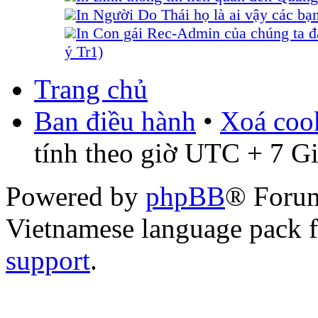
In Người Do Thái họ là ai vậy các bạ
In Con gái Rec-Admin của chúng ta đ
ý Tr1)
Trang chủ
Ban điều hành
•
Xoá cook
tính theo giờ UTC + 7 G
Powered by
phpBB
® Foru
Vietnamese language pack 
support
.