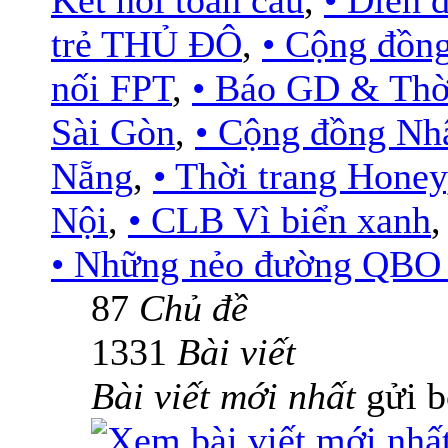
Kết nối toàn cầu
,
• Diễn
trẻ THỦ ĐÔ
,
• Cộng đồn
nối FPT
,
• Báo GD & Thờ
Sài Gòn
,
• Cộng đồng Nh
Nẵng
,
• Thời trang Honey
Nội
,
• CLB Vì biển xanh
• Những nẻo đường QBO .
87
Chủ đề
1331
Bài viết
Bài viết mới nhất
gửi 