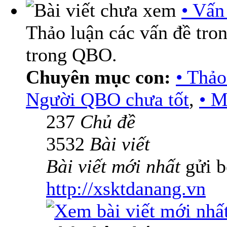
• Vấn
Thảo luận các vấn đề tro
trong QBO.
Chuyên mục con:
• Thả
Người QBO chưa tốt
,
• M
237
Chủ đề
3532
Bài viết
Bài viết mới nhất
gửi b
http://xsktdanang.vn