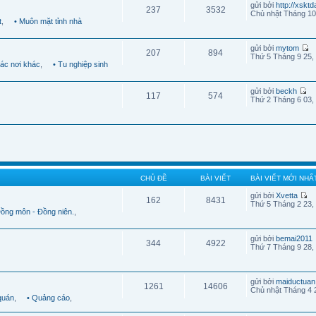
gửi bởi
http://xskt
237
3532
Chủ nhật Tháng 10
t
,
• Muôn mặt tỉnh nhà
gửi bởi
mytom
207
894
Thứ 5 Tháng 9 25,
Các nơi khác
,
• Tu nghiệp sinh
gửi bởi
beckh
117
574
Thứ 2 Tháng 6 03,
CHỦ ĐỀ
BÀI VIẾT
BÀI VIẾT MỚI NHẤ
gửi bởi
Xvetta
162
8431
Thứ 5 Tháng 2 23,
Đồng môn - Đồng niên.
,
gửi bởi
bemai2011
344
4922
Thứ 7 Tháng 9 28,
gửi bởi
maiductuan
1261
14606
Chủ nhật Tháng 4 
quán
,
• Quảng cáo
,