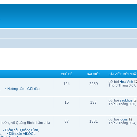
h
CHỦ ĐỀ
BÀI VIẾT
BÀI VIẾT MỚI NHẤ
gửi bởi
Hoa Vinh
124
2289
Thứ 3 Tháng 8 07,
,
• Hướng dẫn - Giải đáp
gửi bởi
saokhue
15
133
Thứ 6 Tháng 9 30,
gửi bởi
focus
87
1331
g hướng về Quảng Bình nhằm chia
Thứ 2 Tháng 9 24,
• Điểm cầu Quảng Bình
,
u
,
• Diễn đàn VIKOOL
,