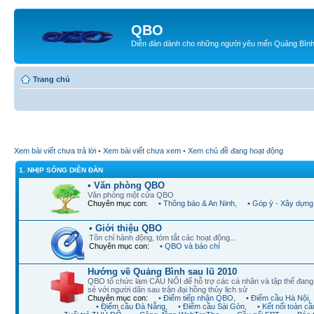
QBO
Diễn đàn dành cho những người yêu mến Quảng Bìn
Trang chủ
Xem bài viết chưa trả lời
•
Xem bài viết chưa xem
•
Xem chủ đề đang hoạt động
1. NHỊP SỐNG DIỄN ĐÀN
• Văn phòng QBO
Văn phòng một cửa QBO
Chuyên mục con:
• Thông báo & An Ninh
,
• Góp ý - Xây dựng
• Giới thiệu QBO
Tôn chỉ hành động, tóm tắt các hoạt động...
Chuyên mục con:
• QBO và báo chí
Hướng về Quảng Bình sau lũ 2010
QBO tổ chức làm CẦU NỐI để hỗ trợ các cá nhân và tập thể đan
sẻ với người dân sau trận đại hồng thủy lịch sử
Chuyên mục con:
• Điểm tiếp nhận QBO
,
• Điểm cầu Hà Nội
,
• Điểm cầu Đà Nẵng
,
• Điểm cầu Sài Gòn
,
• Kết nối toàn cầ