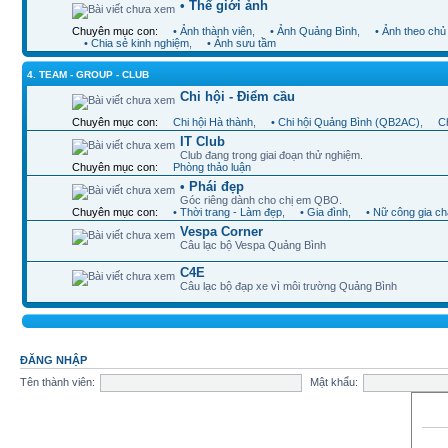
• Thế giới ảnh
Chuyên mục con:
• Ảnh thành viên
,
• Ảnh Quảng Bình
,
• Ảnh theo chủ
• Chia sẻ kinh nghiệm
,
• Ảnh sưu tầm
4. TEAM - GROUP - CLUB
Chi hội - Điểm cầu
Chuyên mục con:
Chi hội Hà thành
,
• Chi hội Quảng Bình (QB2AC)
,
Ch
IT Club
Club đang trong giai đoạn thử nghiệm.
Chuyên mục con:
Phòng thảo luận
• Phái đẹp
Góc riêng dành cho chị em QBO.
Chuyên mục con:
• Thời trang - Làm đẹp
,
• Gia đình
,
• Nữ công gia c
Vespa Corner
Câu lạc bộ Vespa Quảng Bình
C4E
Câu lạc bộ đạp xe vì môi trường Quảng Bình
ĐĂNG NHẬP
Tên thành viên:
Mật khẩu: