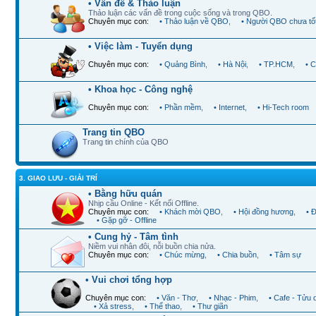
• Vấn đề & Thảo luận
Thảo luận các vấn đề trong cuộc sống và trong QBO.
Chuyên mục con:
• Thảo luận về QBO
,
• Người QBO chưa tố
• Việc làm - Tuyển dụng
Chuyên mục con:
• Quảng Bình
,
• Hà Nội
,
• TP.HCM
,
• 
• Khoa học - Công nghệ
Chuyên mục con:
• Phần mềm
,
• Internet
,
• Hi-Tech room
Trang tin QBO
Trang tin chính của QBO
3. GIAO LƯU - GIẢI TRÍ
• Bằng hữu quán
Nhịp cầu Online - Kết nối Offline.
Chuyên mục con:
• Khách mời QBO
,
• Hội đồng hương
,
• 
• Gặp gỡ - Offline
• Cung hỷ - Tâm tình
Niềm vui nhân đôi, nỗi buồn chia nửa.
Chuyên mục con:
• Chúc mừng
,
• Chia buồn
,
• Tâm sự
• Vui chơi tổng hợp
Chuyên mục con:
• Văn - Thơ
,
• Nhạc - Phim
,
• Cafe - Tửu 
• Xả stress
,
• Thể thao
,
• Thư giãn