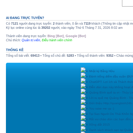
AI ĐANG TRỰC TUYẾN?
Có
7121
người đang trực tuyến:
2
thành viên, 0 ẩn và
7119
khách (Thông tin cập nhật m
Kỷ lục online cùng lúc là
39202
người, vào ngày Thứ 6 Tháng 7 31, 2026 8:02 am
Thành viên đang trực tuyến:
Bing [Bot]
,
Google [Bot]
Chú thích:
Quản trị viên
,
Điều hành viên chính
THỐNG KÊ
Tổng số bài viết:
69413
• Tổng số chủ đề:
5283
• Tổng số thành viên:
9352
• Chào mừng 
In Nhật ký Bằng Hữu
In Đánh trống điểm đầu xuân (
In ChatGPT: Lợi ích và Thách thứ
In Diễn đàn dạo này không hoạt 
In Quảng Bình quê ta ơi - Thùy Li
In Lời ru quê mẹ Quảng Bình - Tr
In Giới thiệu Http://quangbinh24
In You raise me up :)
In Tại Sao Người Do Thái Khôn N
In Rất vui chào đón các bạn đền vớ
In Xông đất 2015
In Danh sách khách sạn tại Quản