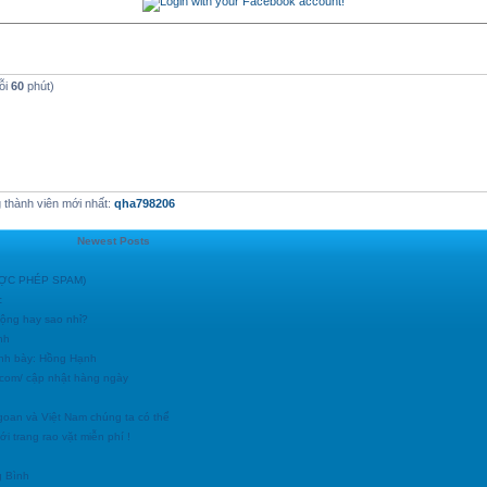
ỗi
60
phút)
thành viên mới nhất:
qha798206
Newest Posts
ĐƯỢC PHÉP SPAM)
c
động hay sao nhỉ?
nh
ình bày: Hồng Hạnh
h.com/ cập nhật hàng ngày
goan và Việt Nam chúng ta có thể
i trang rao vặt miễn phí !
g Bình