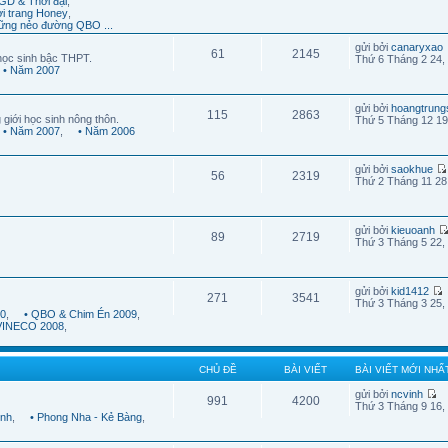
GD & Thời đại
,
ời trang Honey
,
ững nẻo đường QBO ...
gửi bởi
canaryxao
61
2145
học sinh bậc THPT.
Thứ 6 Tháng 2 24,
• Năm 2007
gửi bởi
hoangtrung
115
2863
 giới học sinh nông thôn.
Thứ 5 Tháng 12 19
• Năm 2007
,
• Năm 2006
gửi bởi
saokhue
56
2319
Thứ 2 Tháng 11 28
gửi bởi
kieuoanh
89
2719
Thứ 3 Tháng 5 22,
gửi bởi
kid1412
271
3541
Thứ 3 Tháng 3 25,
10
,
• QBO & Chim Én 2009
,
 VINECO 2008
,
CHỦ ĐỀ
BÀI VIẾT
BÀI VIẾT MỚI NHẤ
gửi bởi
ncvinh
991
4200
Thứ 3 Tháng 9 16,
ình
,
• Phong Nha - Kẻ Bàng
,