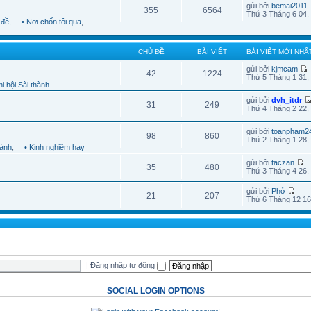
gửi bởi
bemai2011
355
6564
Thứ 3 Tháng 6 04,
 đề
,
• Nơi chốn tôi qua
,
CHỦ ĐỀ
BÀI VIẾT
BÀI VIẾT MỚI NHẤ
gửi bởi
kjmcam
42
1224
Thứ 5 Tháng 1 31,
i hội Sài thành
gửi bởi
dvh_itdr
31
249
Thứ 4 Tháng 2 22,
gửi bởi
toanpham2
98
860
Thứ 2 Tháng 1 28,
hánh
,
• Kinh nghiệm hay
gửi bởi
taczan
35
480
Thứ 3 Tháng 4 26,
gửi bởi
Phở
21
207
Thứ 6 Tháng 12 16
|
Đăng nhập tự động
SOCIAL LOGIN OPTIONS