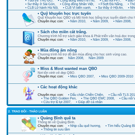
• Tuổi trẻ THỦ ĐÔ
,
• Cộng đồng WebTreTho
,
• Cầu nối FPT
,
• Báo 
• Sư thầy ở Sài Gòn
,
• Cộng đồng Nhân Việt
,
• FSoft Đà Nẵng
,
• Th
• CLB Lữ hành Hà Nội
,
• CLB Vì biển xanh
,
• Sư thầy ở Hội An
,
• Nh
• Quỹ khuyến học trực tuyến
Quỹ Khuyến học QBO và Mô hình học bổng trực tuyến dành cho 
Chuyên mục con:
• Năm 2010
,
• Năm 2009
,
• Năm 2008
,
• Sách cho miền cát trắng.
Chương trình hỗ trợ sách giáo khoa & Phát triển văn hoá đọc trong
Chuyên mục con:
• Năm 2010
,
• Năm 2009
,
• Năm 2008
,
• Mùa đông ấm nồng
Chương trình hỗ trợ đồ ấm mùa đông cho học sinh vùng cao.
Chuyên mục con:
Năm 2008
,
Năm 2009
• Miss & Most wanted man QBO
Nơi tôn vinh vẻ đẹp QBO.
Chuyên mục con:
• Miss QBO 2007
,
• Miss QBO 2009-2010
• Các hoạt động khác
Chuyên mục con:
• Dấu chân Chiền Chiện
,
• Cầu nối TLS 20
• The QBO Golden Pen
,
• The QBO EWC 2008
,
• Cầu nối
• Cứu trợ lũ lụt 2007
,
• Giúp đỡ cá nhân
2. TRAO ĐỔI - THẢO LUẬN
• Quảng Bình quê ta
Thông tin về Quảng Bình.
Chuyên mục con:
• Nhịp cầu quê hương
,
• Tìm hiểu Quảng B
• Thông tin sưu tầm