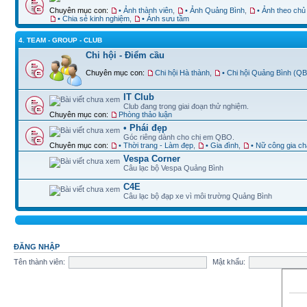
Chuyên mục con:
• Ảnh thành viên
,
• Ảnh Quảng Bình
,
• Ảnh theo chủ
• Chia sẻ kinh nghiệm
,
• Ảnh sưu tầm
4. TEAM - GROUP - CLUB
Chi hội - Điểm cầu
Chuyên mục con:
Chi hội Hà thành
,
• Chi hội Quảng Bình (Q
IT Club
Club đang trong giai đoạn thử nghiệm.
Chuyên mục con:
Phòng thảo luận
• Phái đẹp
Góc riêng dành cho chị em QBO.
Chuyên mục con:
• Thời trang - Làm đẹp
,
• Gia đình
,
• Nữ công gia c
Vespa Corner
Câu lạc bộ Vespa Quảng Bình
C4E
Câu lạc bộ đạp xe vì môi trường Quảng Bình
ĐĂNG NHẬP
Tên thành viên:
Mật khẩu: