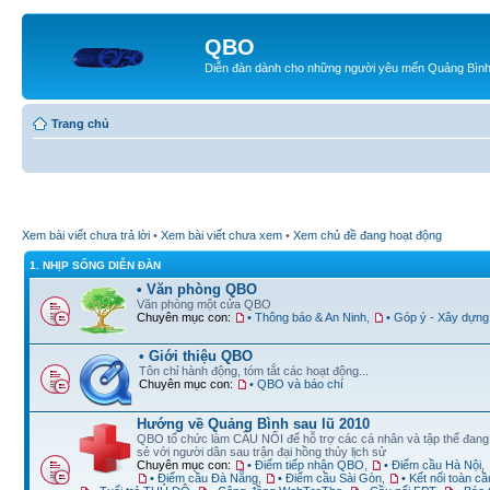
QBO
Diễn đàn dành cho những người yêu mến Quảng Bìn
Trang chủ
Xem bài viết chưa trả lời
•
Xem bài viết chưa xem
•
Xem chủ đề đang hoạt động
1. NHỊP SỐNG DIỄN ĐÀN
• Văn phòng QBO
Văn phòng một cửa QBO
Chuyên mục con:
• Thông báo & An Ninh
,
• Góp ý - Xây dựng
• Giới thiệu QBO
Tôn chỉ hành động, tóm tắt các hoạt động...
Chuyên mục con:
• QBO và báo chí
Hướng về Quảng Bình sau lũ 2010
QBO tổ chức làm CẦU NỐI để hỗ trợ các cá nhân và tập thể đan
sẻ với người dân sau trận đại hồng thủy lịch sử
Chuyên mục con:
• Điểm tiếp nhận QBO
,
• Điểm cầu Hà Nội
,
• Điểm cầu Đà Nẵng
,
• Điểm cầu Sài Gòn
,
• Kết nối toàn cầ