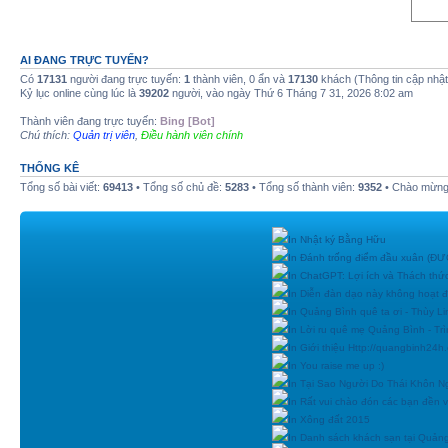
AI ĐANG TRỰC TUYẾN?
Có
17131
người đang trực tuyến:
1
thành viên, 0 ẩn và
17130
khách (Thông tin cập nhậ
Kỷ lục online cùng lúc là
39202
người, vào ngày Thứ 6 Tháng 7 31, 2026 8:02 am
Thành viên đang trực tuyến:
Bing [Bot]
Chú thích:
Quản trị viên
,
Điều hành viên chính
THỐNG KÊ
Tổng số bài viết:
69413
• Tổng số chủ đề:
5283
• Tổng số thành viên:
9352
• Chào mừng 
In Nhật ký Bằng Hữu
In Đánh trống điểm đầu xuân (
In ChatGPT: Lợi ích và Thách thứ
In Diễn đàn dạo này không hoạt 
In Quảng Bình quê ta ơi - Thùy Li
In Lời ru quê mẹ Quảng Bình - Tr
In Giới thiệu Http://quangbinh24
In You raise me up :)
In Tại Sao Người Do Thái Khôn N
In Rất vui chào đón các bạn đền vớ
In Xông đất 2015
In Danh sách khách sạn tại Quản