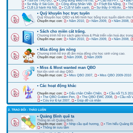
• Tuổi trẻ THỦ ĐÔ
,
• Cộng đồng WebTreTho
,
• Cầu nối FPT
,
• Báo 
• Sư thầy ở Sài Gòn
,
• Cộng đồng Nhân Việt
,
• FSoft Đà Nẵng
,
• Th
• CLB Lữ hành Hà Nội
,
• CLB Vì biển xanh
,
• Sư thầy ở Hội An
,
• Nh
• Quỹ khuyến học trực tuyến
Quỹ Khuyến học QBO và Mô hình học bổng trực tuyến dành cho 
Chuyên mục con:
• Năm 2010
,
• Năm 2009
,
• Năm 2008
,
• Sách cho miền cát trắng.
Chương trình hỗ trợ sách giáo khoa & Phát triển văn hoá đọc trong
Chuyên mục con:
• Năm 2010
,
• Năm 2009
,
• Năm 2008
,
• Mùa đông ấm nồng
Chương trình hỗ trợ đồ ấm mùa đông cho học sinh vùng cao.
Chuyên mục con:
Năm 2008
,
Năm 2009
• Miss & Most wanted man QBO
Nơi tôn vinh vẻ đẹp QBO.
Chuyên mục con:
• Miss QBO 2007
,
• Miss QBO 2009-2010
• Các hoạt động khác
Chuyên mục con:
• Dấu chân Chiền Chiện
,
• Cầu nối TLS 20
• The QBO Golden Pen
,
• The QBO EWC 2008
,
• Cầu nối
• Cứu trợ lũ lụt 2007
,
• Giúp đỡ cá nhân
2. TRAO ĐỔI - THẢO LUẬN
• Quảng Bình quê ta
Thông tin về Quảng Bình.
Chuyên mục con:
• Nhịp cầu quê hương
,
• Tìm hiểu Quảng B
• Thông tin sưu tầm