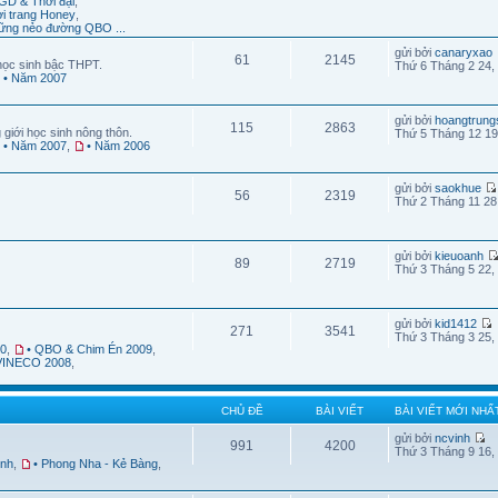
GD & Thời đại
,
ời trang Honey
,
ững nẻo đường QBO ...
gửi bởi
canaryxao
61
2145
học sinh bậc THPT.
Thứ 6 Tháng 2 24,
• Năm 2007
gửi bởi
hoangtrung
115
2863
 giới học sinh nông thôn.
Thứ 5 Tháng 12 19
• Năm 2007
,
• Năm 2006
gửi bởi
saokhue
56
2319
Thứ 2 Tháng 11 28
gửi bởi
kieuoanh
89
2719
Thứ 3 Tháng 5 22,
gửi bởi
kid1412
271
3541
Thứ 3 Tháng 3 25,
10
,
• QBO & Chim Én 2009
,
 VINECO 2008
,
CHỦ ĐỀ
BÀI VIẾT
BÀI VIẾT MỚI NHẤ
gửi bởi
ncvinh
991
4200
Thứ 3 Tháng 9 16,
ình
,
• Phong Nha - Kẻ Bàng
,