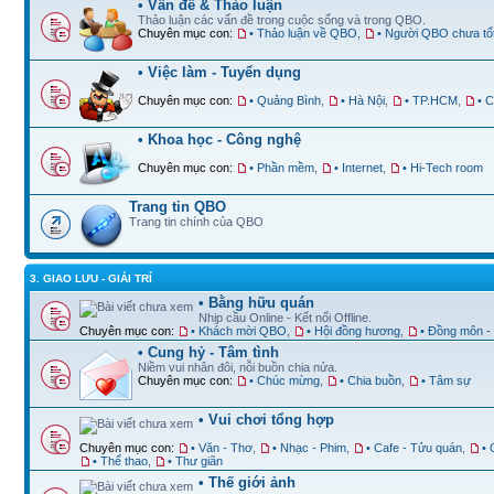
• Vấn đề & Thảo luận
Thảo luận các vấn đề trong cuộc sống và trong QBO.
Chuyên mục con:
• Thảo luận về QBO
,
• Người QBO chưa tố
• Việc làm - Tuyển dụng
Chuyên mục con:
• Quảng Bình
,
• Hà Nội
,
• TP.HCM
,
• 
• Khoa học - Công nghệ
Chuyên mục con:
• Phần mềm
,
• Internet
,
• Hi-Tech room
Trang tin QBO
Trang tin chính của QBO
3. GIAO LƯU - GIẢI TRÍ
• Bằng hữu quán
Nhịp cầu Online - Kết nối Offline.
Chuyên mục con:
• Khách mời QBO
,
• Hội đồng hương
,
• Đồng môn -
• Cung hỷ - Tâm tình
Niềm vui nhân đôi, nỗi buồn chia nửa.
Chuyên mục con:
• Chúc mừng
,
• Chia buồn
,
• Tâm sự
• Vui chơi tổng hợp
Chuyên mục con:
• Văn - Thơ
,
• Nhạc - Phim
,
• Cafe - Tửu quán
,
•
• Thể thao
,
• Thư giãn
• Thế giới ảnh