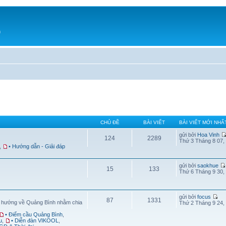
h
CHỦ ĐỀ
BÀI VIẾT
BÀI VIẾT MỚI NHẤ
gửi bởi
Hoa Vinh
124
2289
Thứ 3 Tháng 8 07,
,
• Hướng dẫn - Giải đáp
gửi bởi
saokhue
15
133
Thứ 6 Tháng 9 30,
gửi bởi
focus
87
1331
g hướng về Quảng Bình nhằm chia
Thứ 2 Tháng 9 24,
• Điểm cầu Quảng Bình
,
u
,
• Diễn đàn VIKOOL
,