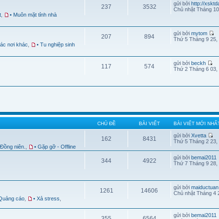
gửi bởi
http://xskt
237
3532
Chủ nhật Tháng 10
t
,
• Muôn mặt tỉnh nhà
gửi bởi
mytom
207
894
Thứ 5 Tháng 9 25,
Các nơi khác
,
• Tu nghiệp sinh
gửi bởi
beckh
117
574
Thứ 2 Tháng 6 03,
CHỦ ĐỀ
BÀI VIẾT
BÀI VIẾT MỚI NHẤ
gửi bởi
Xvetta
162
8431
Thứ 5 Tháng 2 23,
 Đồng niên.
,
• Gặp gỡ - Offline
gửi bởi
bemai2011
344
4922
Thứ 7 Tháng 9 28,
gửi bởi
maiductuan
1261
14606
Chủ nhật Tháng 4 
 Quảng cáo
,
• Xả stress
,
gửi bởi
bemai2011
355
6564