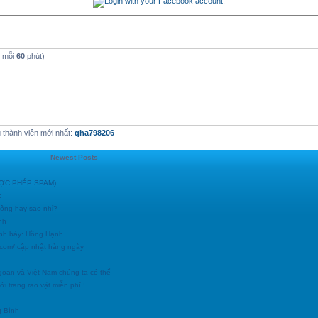
t mỗi
60
phút)
thành viên mới nhất:
qha798206
Newest Posts
ĐƯỢC PHÉP SPAM)
c
động hay sao nhỉ?
nh
ình bày: Hồng Hạnh
h.com/ cập nhật hàng ngày
goan và Việt Nam chúng ta có thể
i trang rao vặt miễn phí !
g Bình