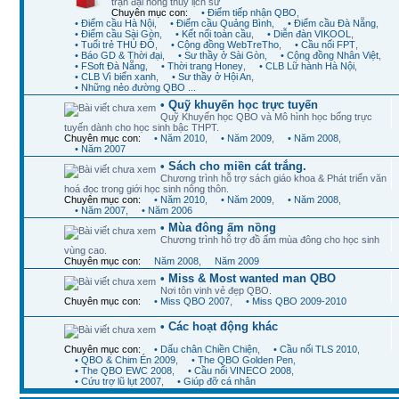
trận đại hồng thủy lịch sử
Chuyên mục con:
• Điểm tiếp nhận QBO
,
• Điểm cầu Hà Nội
,
• Điểm cầu Quảng Bình
,
• Điểm cầu Đà Nẵng
,
• Điểm cầu Sài Gòn
,
• Kết nối toàn cầu
,
• Diễn đàn VIKOOL
,
• Tuổi trẻ THỦ ĐÔ
,
• Cộng đồng WebTreTho
,
• Cầu nối FPT
,
• Báo GD & Thời đại
,
• Sư thầy ở Sài Gòn
,
• Cộng đồng Nhân Việt
,
• FSoft Đà Nẵng
,
• Thời trang Honey
,
• CLB Lữ hành Hà Nội
,
• CLB Vì biển xanh
,
• Sư thầy ở Hội An
,
• Những nẻo đường QBO ...
• Quỹ khuyến học trực tuyến
Quỹ Khuyến học QBO và Mô hình học bổng trực
tuyến dành cho học sinh bậc THPT.
Chuyên mục con:
• Năm 2010
,
• Năm 2009
,
• Năm 2008
,
• Năm 2007
• Sách cho miền cát trắng.
Chương trình hỗ trợ sách giáo khoa & Phát triển văn
hoá đọc trong giới học sinh nông thôn.
Chuyên mục con:
• Năm 2010
,
• Năm 2009
,
• Năm 2008
,
• Năm 2007
,
• Năm 2006
• Mùa đông ấm nồng
Chương trình hỗ trợ đồ ấm mùa đông cho học sinh
vùng cao.
Chuyên mục con:
Năm 2008
,
Năm 2009
• Miss & Most wanted man QBO
Nơi tôn vinh vẻ đẹp QBO.
Chuyên mục con:
• Miss QBO 2007
,
• Miss QBO 2009-2010
• Các hoạt động khác
Chuyên mục con:
• Dấu chân Chiền Chiện
,
• Cầu nối TLS 2010
,
• QBO & Chim Én 2009
,
• The QBO Golden Pen
,
• The QBO EWC 2008
,
• Cầu nối VINECO 2008
,
• Cứu trợ lũ lụt 2007
,
• Giúp đỡ cá nhân