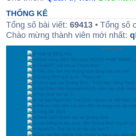
THỐNG KÊ
Tổng số bài viết:
69413
• Tổng số 
Chào mừng thành viên mới nhất:
q
Newest Posts
In Nhật ký Bằng Hữu
In Đánh trống điểm đầu xuân (ĐƯỢC PHÉP SPAM)
In ChatGPT: Lợi ích và Thách thức
In Diễn đàn dạo này không hoạt động hay sao nhỉ?
In Quảng Bình quê ta ơi - Thùy Linh
In Lời ru quê mẹ Quảng Bình - Trình bày: Hồng Hạnh
In Giới thiệu Http://quangbinh24h.com/ cập nhật hàn
In You raise me up :)
In Tại Sao Người Do Thái Khôn Ngoan và Việt Nam ch
In Rất vui chào đón các bạn đền với trang rao vặt miễn
In Xông đất 2015
In Danh sách khách sạn tại Quảng Bình
In Link thông tin liên quan đến Quảng Binh (nguồn tin
In Người Do Thái họ là ai vậy các bạn ?
In Con gái Rec-Admin của chúng ta đang cần giúp đỡ 