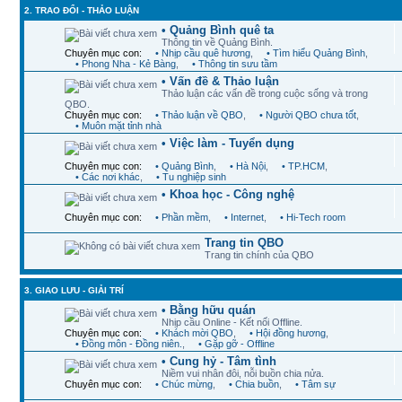
2. TRAO ĐỔI - THẢO LUẬN
• Quảng Bình quê ta
Thông tin về Quảng Bình.
Chuyên mục con:
• Nhịp cầu quê hương
,
• Tìm hiểu Quảng Bình
,
• Phong Nha - Kẻ Bàng
,
• Thông tin sưu tầm
• Vấn đề & Thảo luận
Thảo luận các vấn đề trong cuộc sống và trong
QBO.
Chuyên mục con:
• Thảo luận về QBO
,
• Người QBO chưa tốt
,
• Muôn mặt tỉnh nhà
• Việc làm - Tuyển dụng
Chuyên mục con:
• Quảng Bình
,
• Hà Nội
,
• TP.HCM
,
• Các nơi khác
,
• Tu nghiệp sinh
• Khoa học - Công nghệ
Chuyên mục con:
• Phần mềm
,
• Internet
,
• Hi-Tech room
Trang tin QBO
Trang tin chính của QBO
3. GIAO LƯU - GIẢI TRÍ
• Bằng hữu quán
Nhịp cầu Online - Kết nối Offline.
Chuyên mục con:
• Khách mời QBO
,
• Hội đồng hương
,
• Đồng môn - Đồng niên.
,
• Gặp gỡ - Offline
• Cung hỷ - Tâm tình
Niềm vui nhân đôi, nỗi buồn chia nửa.
Chuyên mục con:
• Chúc mừng
,
• Chia buồn
,
• Tâm sự