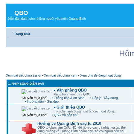
QBO
Diễn đàn dành cho những người yêu mến Quảng Bình
Trang chủ
Hôm
Xem bài viết chưa trả lời
•
Xem bài viết chưa xem
•
Xem chủ đề đang hoạt động
1. NHỊP SỐNG DIỄN ĐÀN
• Văn phòng QBO
Văn phòng một cửa QBO
Chuyên mục con:
• Thông báo & An Ninh
,
• Góp ý - Xây dựng
,
• Hướng dẫn - Giải đáp
• Giới thiệu QBO
Tôn chỉ hành động, tóm tắt các hoạt động...
Chuyên mục con:
• QBO và báo chí
Hướng về Quảng Bình sau lũ 2010
QBO tổ chức làm CẦU NỐI để hỗ trợ các cá nhân và tập thể
đang hướng về Quảng Bình nhằm chia sẻ với người dân sau