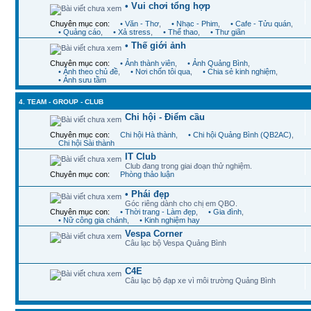
• Vui chơi tổng hợp
Chuyên mục con:
• Văn - Thơ
,
• Nhạc - Phim
,
• Cafe - Tửu quán
,
• Quảng cáo
,
• Xả stress
,
• Thể thao
,
• Thư giãn
• Thế giới ảnh
Chuyên mục con:
• Ảnh thành viên
,
• Ảnh Quảng Bình
,
• Ảnh theo chủ đề
,
• Nơi chốn tôi qua
,
• Chia sẻ kinh nghiệm
,
• Ảnh sưu tầm
4. TEAM - GROUP - CLUB
Chi hội - Điểm cầu
Chuyên mục con:
Chi hội Hà thành
,
• Chi hội Quảng Bình (QB2AC)
,
Chi hội Sài thành
IT Club
Club đang trong giai đoạn thử nghiệm.
Chuyên mục con:
Phòng thảo luận
• Phái đẹp
Góc riêng dành cho chị em QBO.
Chuyên mục con:
• Thời trang - Làm đẹp
,
• Gia đình
,
• Nữ công gia chánh
,
• Kinh nghiệm hay
Vespa Corner
Câu lạc bộ Vespa Quảng Bình
C4E
Câu lạc bộ đạp xe vì môi trường Quảng Bình