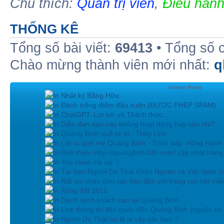
Chú thích:
Quản trị viên
,
Điều hành
THỐNG KÊ
Tổng số bài viết:
69413
• Tổng số 
Chào mừng thành viên mới nhất:
q
Newest Posts
In Nhật ký Bằng Hữu
In Đánh trống điểm đầu xuân (ĐƯỢC PHÉP SPAM)
In ChatGPT: Lợi ích và Thách thức
In Diễn đàn dạo này không hoạt động hay sao nhỉ?
In Quảng Bình quê ta ơi - Thùy Linh
In Lời ru quê mẹ Quảng Bình - Trình bày: Hồng Hạnh
In Giới thiệu Http://quangbinh24h.com/ cập nhật hàn
In You raise me up :)
In Tại Sao Người Do Thái Khôn Ngoan và Việt Nam ch
In Rất vui chào đón các bạn đền với trang rao vặt miễn
In Xông đất 2015
In Danh sách khách sạn tại Quảng Bình
In Link thông tin liên quan đến Quảng Binh (nguồn tin
In Người Do Thái họ là ai vậy các bạn ?