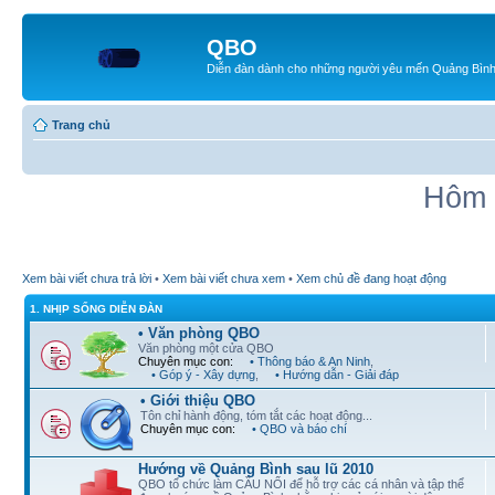
QBO
Diễn đàn dành cho những người yêu mến Quảng Bìn
Trang chủ
Hôm 
Xem bài viết chưa trả lời
•
Xem bài viết chưa xem
•
Xem chủ đề đang hoạt động
1. NHỊP SỐNG DIỄN ĐÀN
• Văn phòng QBO
Văn phòng một cửa QBO
Chuyên mục con:
• Thông báo & An Ninh
,
• Góp ý - Xây dựng
,
• Hướng dẫn - Giải đáp
• Giới thiệu QBO
Tôn chỉ hành động, tóm tắt các hoạt động...
Chuyên mục con:
• QBO và báo chí
Hướng về Quảng Bình sau lũ 2010
QBO tổ chức làm CẦU NỐI để hỗ trợ các cá nhân và tập thể