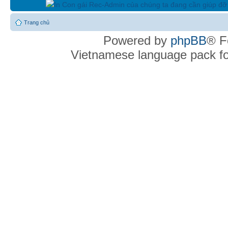
In Con gái Rec-Admin của chúng ta đang cần giúp đỡ 
Trang chủ
Powered by
phpBB
® F
Vietnamese language pack f