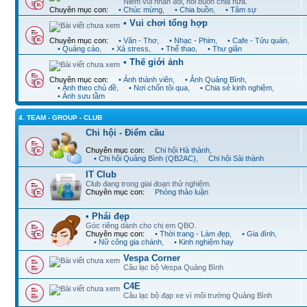
Niềm vui nhân đôi, nỗi buồn chia nửa.
Chuyên mục con:
• Chúc mừng
,
• Chia buồn
,
• Tâm sự
• Vui chơi tổng hợp
Chuyên mục con:
• Văn - Thơ
,
• Nhạc - Phim
,
• Cafe - Tửu quán
,
• Quảng cáo
,
• Xả stress
,
• Thể thao
,
• Thư giãn
• Thế giới ảnh
Chuyên mục con:
• Ảnh thành viên
,
• Ảnh Quảng Bình
,
• Ảnh theo chủ đề
,
• Nơi chốn tôi qua
,
• Chia sẻ kinh nghiệm
,
• Ảnh sưu tầm
4. TEAM - GROUP - CLUB
Chi hội - Điểm cầu
Chuyên mục con:
Chi hội Hà thành
,
• Chi hội Quảng Bình (QB2AC)
,
Chi hội Sài thành
IT Club
Club đang trong giai đoạn thử nghiệm.
Chuyên mục con:
Phòng thảo luận
• Phái đẹp
Góc riêng dành cho chị em QBO.
Chuyên mục con:
• Thời trang - Làm đẹp
,
• Gia đình
,
• Nữ công gia chánh
,
• Kinh nghiệm hay
Vespa Corner
Câu lạc bộ Vespa Quảng Bình
C4E
Câu lạc bộ đạp xe vì môi trường Quảng Bình