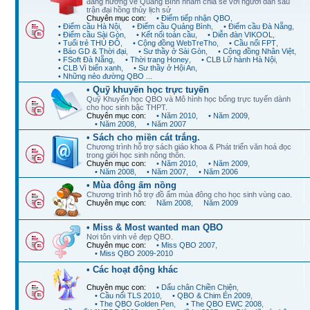
đang hướng về Quảng Bình nhằm chia sẻ với người dân sau
trận đại hồng thủy lịch sử
Chuyên mục con:
• Điểm tiếp nhận QBO
,
• Điểm cầu Hà Nội
,
• Điểm cầu Quảng Bình
,
• Điểm cầu Đà Nẵng
,
• Điểm cầu Sài Gòn
,
• Kết nối toàn cầu
,
• Diễn đàn VIKOOL
,
• Tuổi trẻ THỦ ĐÔ
,
• Cộng đồng WebTreTho
,
• Cầu nối FPT
,
• Báo GD & Thời đại
,
• Sư thầy ở Sài Gòn
,
• Cộng đồng Nhân Việt
,
• FSoft Đà Nẵng
,
• Thời trang Honey
,
• CLB Lữ hành Hà Nội
,
• CLB Vì biển xanh
,
• Sư thầy ở Hội An
,
• Những nẻo đường QBO ...
• Quỹ khuyến học trực tuyến
Quỹ Khuyến học QBO và Mô hình học bổng trực tuyến dành
cho học sinh bậc THPT.
Chuyên mục con:
• Năm 2010
,
• Năm 2009
,
• Năm 2008
,
• Năm 2007
• Sách cho miền cát trắng.
Chương trình hỗ trợ sách giáo khoa & Phát triển văn hoá đọc
trong giới học sinh nông thôn.
Chuyên mục con:
• Năm 2010
,
• Năm 2009
,
• Năm 2008
,
• Năm 2007
,
• Năm 2006
• Mùa đông ấm nồng
Chương trình hỗ trợ đồ ấm mùa đông cho học sinh vùng cao.
Chuyên mục con:
Năm 2008
,
Năm 2009
• Miss & Most wanted man QBO
Nơi tôn vinh vẻ đẹp QBO.
Chuyên mục con:
• Miss QBO 2007
,
• Miss QBO 2009-2010
• Các hoạt động khác
Chuyên mục con:
• Dấu chân Chiền Chiện
,
• Cầu nối TLS 2010
,
• QBO & Chim Én 2009
,
• The QBO Golden Pen
,
• The QBO EWC 2008
,