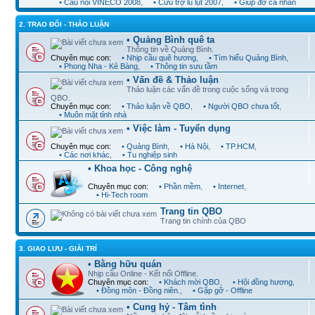
• Cầu nối VINECO 2008
,
• Cứu trợ lũ lụt 2007
,
• Giúp đỡ cá nhân
2. TRAO ĐỔI - THẢO LUẬN
• Quảng Bình quê ta
Thông tin về Quảng Bình.
Chuyên mục con:
• Nhịp cầu quê hương
,
• Tìm hiểu Quảng Bình
,
• Phong Nha - Kẻ Bàng
,
• Thông tin sưu tầm
• Vấn đề & Thảo luận
Thảo luận các vấn đề trong cuộc sống và trong
QBO.
Chuyên mục con:
• Thảo luận về QBO
,
• Người QBO chưa tốt
,
• Muôn mặt tỉnh nhà
• Việc làm - Tuyển dụng
Chuyên mục con:
• Quảng Bình
,
• Hà Nội
,
• TP.HCM
,
• Các nơi khác
,
• Tu nghiệp sinh
• Khoa học - Công nghệ
Chuyên mục con:
• Phần mềm
,
• Internet
,
• Hi-Tech room
Trang tin QBO
Trang tin chính của QBO
3. GIAO LƯU - GIẢI TRÍ
• Bằng hữu quán
Nhịp cầu Online - Kết nối Offline.
Chuyên mục con:
• Khách mời QBO
,
• Hội đồng hương
,
• Đồng môn - Đồng niên.
,
• Gặp gỡ - Offline
• Cung hỷ - Tâm tình