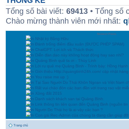
THỐNG KÊ
Tổng số bài viết:
69413
• Tổng số 
Chào mừng thành viên mới nhất:
q
Newest Posts
In Nhật ký Bằng Hữu
In Đánh trống điểm đầu xuân (ĐƯỢC PHÉP SPAM)
In ChatGPT: Lợi ích và Thách thức
In Diễn đàn dạo này không hoạt động hay sao nhỉ?
In Quảng Bình quê ta ơi - Thùy Linh
In Lời ru quê mẹ Quảng Bình - Trình bày: Hồng Hạnh
In Giới thiệu Http://quangbinh24h.com/ cập nhật hàn
In You raise me up :)
In Tại Sao Người Do Thái Khôn Ngoan và Việt Nam ch
In Rất vui chào đón các bạn đền với trang rao vặt miễn
In Xông đất 2015
In Danh sách khách sạn tại Quảng Bình
In Link thông tin liên quan đến Quảng Binh (nguồn tin
In Người Do Thái họ là ai vậy các bạn ?
In Con gái Rec-Admin của chúng ta đang cần giúp đỡ 
Trang chủ