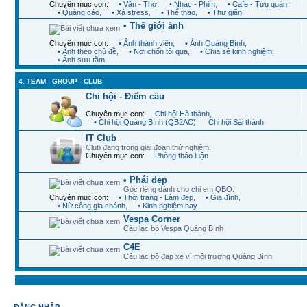
Chuyên mục con:
• Văn - Thơ
,
• Nhạc - Phim
,
• Cafe - Tửu quán
,
• Quảng cáo
,
• Xả stress
,
• Thể thao
,
• Thư giãn
• Thế giới ảnh
Chuyên mục con:
• Ảnh thành viên
,
• Ảnh Quảng Bình
,
• Ảnh theo chủ đề
,
• Nơi chốn tôi qua
,
• Chia sẻ kinh nghiệm
,
• Ảnh sưu tầm
4. TEAM - GROUP - CLUB
Chi hội - Điểm cầu
Chuyên mục con:
Chi hội Hà thành
,
• Chi hội Quảng Bình (QB2AC)
,
Chi hội Sài thành
IT Club
Club đang trong giai đoạn thử nghiệm.
Chuyên mục con:
Phòng thảo luận
• Phái đẹp
Góc riêng dành cho chị em QBO.
Chuyên mục con:
• Thời trang - Làm đẹp
,
• Gia đình
,
• Nữ công gia chánh
,
• Kinh nghiệm hay
Vespa Corner
Câu lạc bộ Vespa Quảng Bình
C4E
Câu lạc bộ đạp xe vì môi trường Quảng Bình