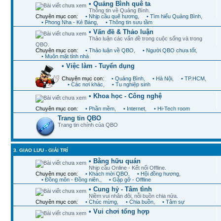
• Quảng Bình quê ta
Thông tin về Quảng Bình.
Chuyên mục con:
• Nhịp cầu quê hương
,
• Tìm hiểu Quảng Bình
,
• Phong Nha - Kẻ Bàng
,
• Thông tin sưu tầm
• Vấn đề & Thảo luận
Thảo luận các vấn đề trong cuộc sống và trong
QBO.
Chuyên mục con:
• Thảo luận về QBO
,
• Người QBO chưa tốt
,
• Muôn mặt tỉnh nhà
• Việc làm - Tuyển dụng
Chuyên mục con:
• Quảng Bình
,
• Hà Nội
,
• TP.HCM
,
• Các nơi khác
,
• Tu nghiệp sinh
• Khoa học - Công nghệ
Chuyên mục con:
• Phần mềm
,
• Internet
,
• Hi-Tech room
Trang tin QBO
Trang tin chính của QBO
3. GIAO LƯU - GIẢI TRÍ
• Bằng hữu quán
Nhịp cầu Online - Kết nối Offline.
Chuyên mục con:
• Khách mời QBO
,
• Hội đồng hương
,
• Đồng môn - Đồng niên.
,
• Gặp gỡ - Offline
• Cung hỷ - Tâm tình
Niềm vui nhân đôi, nỗi buồn chia nửa.
Chuyên mục con:
• Chúc mừng
,
• Chia buồn
,
• Tâm sự
• Vui chơi tổng hợp