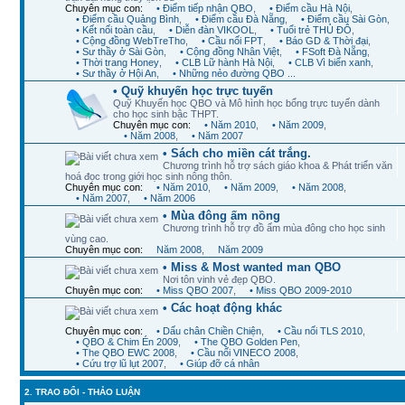
Chuyên mục con:
• Điểm tiếp nhận QBO
,
• Điểm cầu Hà Nội
,
• Điểm cầu Quảng Bình
,
• Điểm cầu Đà Nẵng
,
• Điểm cầu Sài Gòn
,
• Kết nối toàn cầu
,
• Diễn đàn VIKOOL
,
• Tuổi trẻ THỦ ĐÔ
,
• Cộng đồng WebTreTho
,
• Cầu nối FPT
,
• Báo GD & Thời đại
,
• Sư thầy ở Sài Gòn
,
• Cộng đồng Nhân Việt
,
• FSoft Đà Nẵng
,
• Thời trang Honey
,
• CLB Lữ hành Hà Nội
,
• CLB Vì biển xanh
,
• Sư thầy ở Hội An
,
• Những nẻo đường QBO ...
• Quỹ khuyến học trực tuyến
Quỹ Khuyến học QBO và Mô hình học bổng trực tuyến dành
cho học sinh bậc THPT.
Chuyên mục con:
• Năm 2010
,
• Năm 2009
,
• Năm 2008
,
• Năm 2007
• Sách cho miền cát trắng.
Chương trình hỗ trợ sách giáo khoa & Phát triển văn
hoá đọc trong giới học sinh nông thôn.
Chuyên mục con:
• Năm 2010
,
• Năm 2009
,
• Năm 2008
,
• Năm 2007
,
• Năm 2006
• Mùa đông ấm nồng
Chương trình hỗ trợ đồ ấm mùa đông cho học sinh
vùng cao.
Chuyên mục con:
Năm 2008
,
Năm 2009
• Miss & Most wanted man QBO
Nơi tôn vinh vẻ đẹp QBO.
Chuyên mục con:
• Miss QBO 2007
,
• Miss QBO 2009-2010
• Các hoạt động khác
Chuyên mục con:
• Dấu chân Chiền Chiện
,
• Cầu nối TLS 2010
,
• QBO & Chim Én 2009
,
• The QBO Golden Pen
,
• The QBO EWC 2008
,
• Cầu nối VINECO 2008
,
• Cứu trợ lũ lụt 2007
,
• Giúp đỡ cá nhân
2. TRAO ĐỔI - THẢO LUẬN