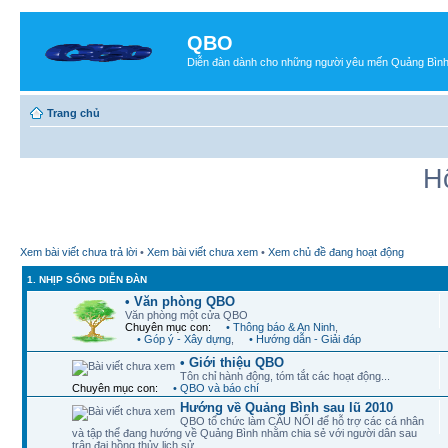
QBO
Diễn đàn dành cho những người yêu mến Quảng Bìn
Trang chủ
H
Xem bài viết chưa trả lời
•
Xem bài viết chưa xem
•
Xem chủ đề đang hoạt động
1. NHỊP SỐNG DIỄN ĐÀN
• Văn phòng QBO
Văn phòng một cửa QBO
Chuyên mục con:
• Thông báo & An Ninh
,
• Góp ý - Xây dựng
,
• Hướng dẫn - Giải đáp
• Giới thiệu QBO
Tôn chỉ hành động, tóm tắt các hoạt động...
Chuyên mục con:
• QBO và báo chí
Hướng về Quảng Bình sau lũ 2010
QBO tổ chức làm CẦU NỐI để hỗ trợ các cá nhân
và tập thể đang hướng về Quảng Bình nhằm chia sẻ với người dân sau
trận đại hồng thủy lịch sử