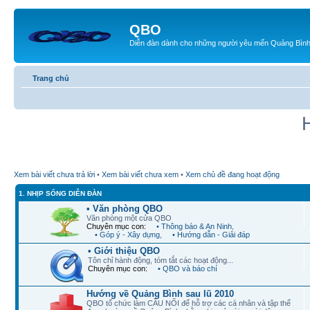
QBO
Diễn đàn dành cho những người yêu mến Quảng Bìn
Trang chủ
Xem bài viết chưa trả lời
•
Xem bài viết chưa xem
•
Xem chủ đề đang hoạt động
1. NHỊP SỐNG DIỄN ĐÀN
• Văn phòng QBO
Văn phòng một cửa QBO
Chuyên mục con:
• Thông báo & An Ninh
,
• Góp ý - Xây dựng
,
• Hướng dẫn - Giải đáp
• Giới thiệu QBO
Tôn chỉ hành động, tóm tắt các hoạt động...
Chuyên mục con:
• QBO và báo chí
Hướng về Quảng Bình sau lũ 2010
QBO tổ chức làm CẦU NỐI để hỗ trợ các cá nhân và tập thể