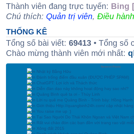
Thành viên đang trực tuyến:
Bing 
Chú thích:
Quản trị viên
,
Điều hành
THỐNG KÊ
Tổng số bài viết:
69413
• Tổng số 
Chào mừng thành viên mới nhất:
q
Newest Posts
In Nhật ký Bằng Hữu
In Đánh trống điểm đầu xuân (ĐƯỢC PHÉP SPAM)
In ChatGPT: Lợi ích và Thách thức
In Diễn đàn dạo này không hoạt động hay sao nhỉ?
In Quảng Bình quê ta ơi - Thùy Linh
In Lời ru quê mẹ Quảng Bình - Trình bày: Hồng Hạnh
In Giới thiệu Http://quangbinh24h.com/ cập nhật hàn
In You raise me up :)
In Tại Sao Người Do Thái Khôn Ngoan và Việt Nam ch
In Rất vui chào đón các bạn đền với trang rao vặt miễn
In Xông đất 2015
In Danh sách khách sạn tại Quảng Bình