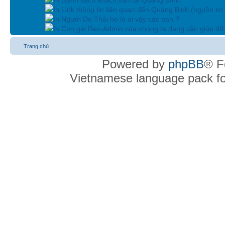
In Link thông tin liên quan đến Quảng Binh (nguồn tin
In Người Do Thái họ là ai vậy các bạn ?
In Con gái Rec-Admin của chúng ta đang cần giúp đỡ 
Trang chủ
Powered by
phpBB
® F
Vietnamese language pack f