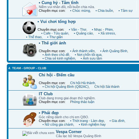
• Cung hỷ - Tâm tình
Niềm vui nhân đôi, nỗi buồn chia nửa.
Chuyên mục con:
• Chúc mừng
,
• Chia buồn
,
• Tâm sự
• Vui chơi tổng hợp
Chuyên mục con:
• Văn - Thơ
,
• Nhạc - Phim
,
• Cafe - Tửu quán
,
• Quảng cáo
,
• Xả stress
,
• Thể thao
,
• Thư giãn
• Thế giới ảnh
Chuyên mục con:
• Ảnh thành viên
,
• Ảnh Quảng Bình
,
• Ảnh theo chủ đề
,
• Nơi chốn tôi qua
,
• Chia sẻ kinh nghiệm
,
• Ảnh sưu tầm
4. TEAM - GROUP - CLUB
Chi hội - Điểm cầu
Chuyên mục con:
Chi hội Hà thành
,
• Chi hội Quảng Bình (QB2AC)
,
Chi hội Sài thành
IT Club
Club đang trong giai đoạn thử nghiệm.
Chuyên mục con:
Phòng thảo luận
• Phái đẹp
Góc riêng dành cho chị em QBO.
Chuyên mục con:
• Thời trang - Làm đẹp
,
• Gia đình
,
• Nữ công gia chánh
,
• Kinh nghiệm hay
Vespa Corner
Câu lạc bộ Vespa Quảng Bình