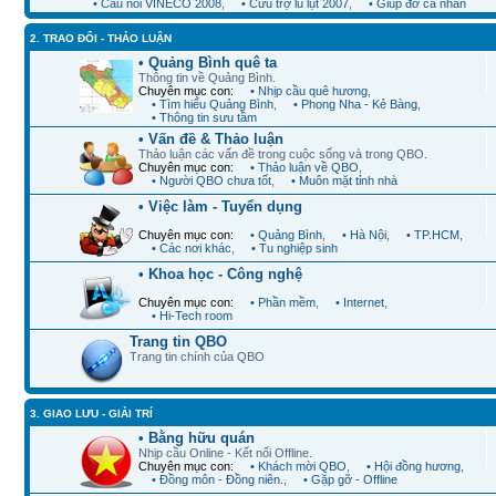
• Cầu nối VINECO 2008
,
• Cứu trợ lũ lụt 2007
,
• Giúp đỡ cá nhân
2. TRAO ĐỔI - THẢO LUẬN
• Quảng Bình quê ta
Thông tin về Quảng Bình.
Chuyên mục con:
• Nhịp cầu quê hương
,
• Tìm hiểu Quảng Bình
,
• Phong Nha - Kẻ Bàng
,
• Thông tin sưu tầm
• Vấn đề & Thảo luận
Thảo luận các vấn đề trong cuộc sống và trong QBO.
Chuyên mục con:
• Thảo luận về QBO
,
• Người QBO chưa tốt
,
• Muôn mặt tỉnh nhà
• Việc làm - Tuyển dụng
Chuyên mục con:
• Quảng Bình
,
• Hà Nội
,
• TP.HCM
,
• Các nơi khác
,
• Tu nghiệp sinh
• Khoa học - Công nghệ
Chuyên mục con:
• Phần mềm
,
• Internet
,
• Hi-Tech room
Trang tin QBO
Trang tin chính của QBO
3. GIAO LƯU - GIẢI TRÍ
• Bằng hữu quán
Nhịp cầu Online - Kết nối Offline.
Chuyên mục con:
• Khách mời QBO
,
• Hội đồng hương
,
• Đồng môn - Đồng niên.
,
• Gặp gỡ - Offline