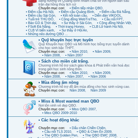
đang hướng về Quảng Bình nhằm chia sẻ với người dân sau
trận đại hồng thủy lịch sử
Chuyên mục con:
• Điểm tiếp nhận QBO
,
• Điểm cầu Hà Nội
,
• Điểm cầu Quảng Bình
,
• Điểm cầu Đà Nẵng
,
• Điểm cầu Sài Gòn
,
• Kết nối toàn cầu
,
• Diễn đàn VIKOOL
,
• Tuổi trẻ THỦ ĐÔ
,
• Cộng đồng WebTreTho
,
• Cầu nối FPT
,
• Báo GD & Thời đại
,
• Sư thầy ở Sài Gòn
,
• Cộng đồng Nhân Việt
,
• FSoft Đà Nẵng
,
• Thời trang Honey
,
• CLB Lữ hành Hà Nội
,
• CLB Vì biển xanh
,
• Sư thầy ở Hội An
,
• Những nẻo đường QBO ...
• Quỹ khuyến học trực tuyến
Quỹ Khuyến học QBO và Mô hình học bổng trực tuyến dành
cho học sinh bậc THPT.
Chuyên mục con:
• Năm 2010
,
• Năm 2009
,
• Năm 2008
,
• Năm 2007
• Sách cho miền cát trắng.
Chương trình hỗ trợ sách giáo khoa & Phát triển văn hoá đọc
trong giới học sinh nông thôn.
Chuyên mục con:
• Năm 2010
,
• Năm 2009
,
• Năm 2008
,
• Năm 2007
,
• Năm 2006
• Mùa đông ấm nồng
Chương trình hỗ trợ đồ ấm mùa đông cho học sinh vùng cao.
Chuyên mục con:
Năm 2008
,
Năm 2009
• Miss & Most wanted man QBO
Nơi tôn vinh vẻ đẹp QBO.
Chuyên mục con:
• Miss QBO 2007
,
• Miss QBO 2009-2010
• Các hoạt động khác
Chuyên mục con:
• Dấu chân Chiền Chiện
,
• Cầu nối TLS 2010
,
• QBO & Chim Én 2009
,
• The QBO Golden Pen
,
• The QBO EWC 2008
,