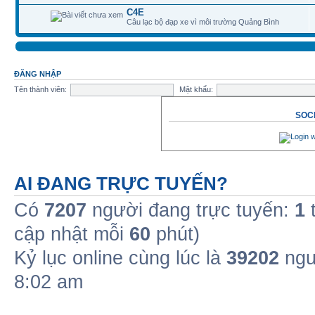
C4E
Câu lạc bộ đạp xe vì môi trường Quảng Bình
ĐĂNG NHẬP
Tên thành viên:
Mật khẩu:
SOCI
AI ĐANG TRỰC TUYẾN?
Có
7207
người đang trực tuyến:
1
t
cập nhật mỗi
60
phút)
Kỷ lục online cùng lúc là
39202
ngư
8:02 am