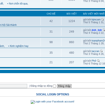
Thứ 3 Tháng 6 04,
 đề
,
• Nơi chốn tôi qua
,
CHỦ ĐỀ
BÀI VIẾT
BÀI VIẾT MỚI NHẤ
gửi bởi
kjmcam
42
1224
Thứ 5 Tháng 1 31,
i hội Sài thành
gửi bởi
dvh_itdr
31
249
Thứ 4 Tháng 2 22,
gửi bởi
toanpham2
98
860
Thứ 2 Tháng 1 28,
hánh
,
• Kinh nghiệm hay
gửi bởi
taczan
35
480
Thứ 3 Tháng 4 26,
gửi bởi
Phở
21
207
Thứ 6 Tháng 12 16
|
Đăng nhập tự động
SOCIAL LOGIN OPTIONS