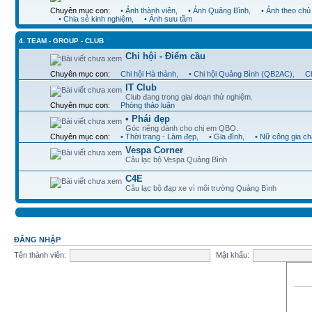
Chuyên mục con:
• Ảnh thành viên
,
• Ảnh Quảng Bình
,
• Ảnh theo chủ
• Chia sẻ kinh nghiệm
,
• Ảnh sưu tầm
4. TEAM - GROUP - CLUB
Chi hội - Điểm cầu
Chuyên mục con:
Chi hội Hà thành
,
• Chi hội Quảng Bình (QB2AC)
,
Ch
IT Club
Club đang trong giai đoạn thử nghiệm.
Chuyên mục con:
Phòng thảo luận
• Phái đẹp
Góc riêng dành cho chị em QBO.
Chuyên mục con:
• Thời trang - Làm đẹp
,
• Gia đình
,
• Nữ công gia c
Vespa Corner
Câu lạc bộ Vespa Quảng Bình
C4E
Câu lạc bộ đạp xe vì môi trường Quảng Bình
ĐĂNG NHẬP
Tên thành viên:
Mật khẩu: