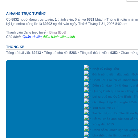
AI ĐANG TRỰC TUYẾN?
Có
5832
người đang trực tuyến:
1
thành viên, 0 ẩn và
5831
khách (Thông tin cập nhật 
Kỷ lục online cùng lúc là
39202
người, vào ngày Thứ 6 Tháng 7 31, 2026 8:02 am
Thành viên đang trực tuyến:
Bing [Bot]
Chú thích:
Quản trị viên
,
Điều hành viên chính
THỐNG KÊ
Tổng số bài viết:
69413
• Tổng số chủ đề:
5283
• Tổng số thành viên:
9352
• Chào mừng 
In Nhật ký Bằng Hữu
In Đánh trống điểm đầu xuân (
In ChatGPT: Lợi ích và Thách thứ
In Diễn đàn dạo này không hoạt 
In Quảng Bình quê ta ơi - Thùy Li
In Lời ru quê mẹ Quảng Bình - Tr
In Giới thiệu Http://quangbinh24
In You raise me up :)
In Tại Sao Người Do Thái Khôn N
In Rất vui chào đón các bạn đền vớ
In Xông đất 2015
In Danh sách khách sạn tại Quản
In Link thông tin liên quan đến Q