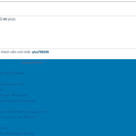
mỗi
60
phút)
thành viên mới nhất:
qha798206
Newest Posts
ĐƯỢC PHÉP SPAM)
c
động hay sao nhỉ?
nh
ình bày: Hồng Hạnh
h.com/ cập nhật hàng ngày
goan và Việt Nam chúng ta có thể
i trang rao vặt miễn phí !
g Bình
uảng Binh (nguồn tin cậy)