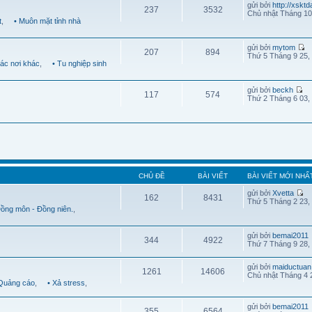
gửi bởi
http://xskt
237
3532
Chủ nhật Tháng 10
t
,
• Muôn mặt tỉnh nhà
gửi bởi
mytom
207
894
Thứ 5 Tháng 9 25,
Các nơi khác
,
• Tu nghiệp sinh
gửi bởi
beckh
117
574
Thứ 2 Tháng 6 03,
CHỦ ĐỀ
BÀI VIẾT
BÀI VIẾT MỚI NHẤ
gửi bởi
Xvetta
162
8431
Thứ 5 Tháng 2 23,
Đồng môn - Đồng niên.
,
gửi bởi
bemai2011
344
4922
Thứ 7 Tháng 9 28,
gửi bởi
maiductuan
1261
14606
Chủ nhật Tháng 4 
 Quảng cáo
,
• Xả stress
,
gửi bởi
bemai2011
355
6564