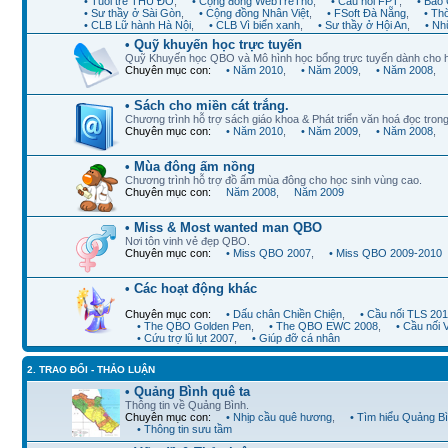
• Tuổi trẻ THỦ ĐÔ
,
• Cộng đồng WebTreTho
,
• Cầu nối FPT
,
• Báo 
• Sư thầy ở Sài Gòn
,
• Cộng đồng Nhân Việt
,
• FSoft Đà Nẵng
,
• Th
• CLB Lữ hành Hà Nội
,
• CLB Vì biển xanh
,
• Sư thầy ở Hội An
,
• Nh
• Quỹ khuyến học trực tuyến
Quỹ Khuyến học QBO và Mô hình học bổng trực tuyến dành cho 
Chuyên mục con:
• Năm 2010
,
• Năm 2009
,
• Năm 2008
,
• Sách cho miền cát trắng.
Chương trình hỗ trợ sách giáo khoa & Phát triển văn hoá đọc trong
Chuyên mục con:
• Năm 2010
,
• Năm 2009
,
• Năm 2008
,
• Mùa đông ấm nồng
Chương trình hỗ trợ đồ ấm mùa đông cho học sinh vùng cao.
Chuyên mục con:
Năm 2008
,
Năm 2009
• Miss & Most wanted man QBO
Nơi tôn vinh vẻ đẹp QBO.
Chuyên mục con:
• Miss QBO 2007
,
• Miss QBO 2009-2010
• Các hoạt động khác
Chuyên mục con:
• Dấu chân Chiền Chiện
,
• Cầu nối TLS 20
• The QBO Golden Pen
,
• The QBO EWC 2008
,
• Cầu nối
• Cứu trợ lũ lụt 2007
,
• Giúp đỡ cá nhân
2. TRAO ĐỔI - THẢO LUẬN
• Quảng Bình quê ta
Thông tin về Quảng Bình.
Chuyên mục con:
• Nhịp cầu quê hương
,
• Tìm hiểu Quảng B
• Thông tin sưu tầm