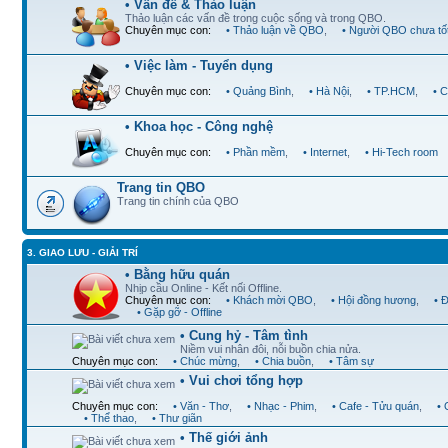
• Vấn đề & Thảo luận
Thảo luận các vấn đề trong cuộc sống và trong QBO.
Chuyên mục con:
• Thảo luận về QBO
,
• Người QBO chưa tố
• Việc làm - Tuyển dụng
Chuyên mục con:
• Quảng Bình
,
• Hà Nội
,
• TP.HCM
,
• 
• Khoa học - Công nghệ
Chuyên mục con:
• Phần mềm
,
• Internet
,
• Hi-Tech room
Trang tin QBO
Trang tin chính của QBO
3. GIAO LƯU - GIẢI TRÍ
• Bằng hữu quán
Nhịp cầu Online - Kết nối Offline.
Chuyên mục con:
• Khách mời QBO
,
• Hội đồng hương
,
• 
• Gặp gỡ - Offline
• Cung hỷ - Tâm tình
Niềm vui nhân đôi, nỗi buồn chia nửa.
Chuyên mục con:
• Chúc mừng
,
• Chia buồn
,
• Tâm sự
• Vui chơi tổng hợp
Chuyên mục con:
• Văn - Thơ
,
• Nhạc - Phim
,
• Cafe - Tửu quán
,
•
• Thể thao
,
• Thư giãn
• Thế giới ảnh