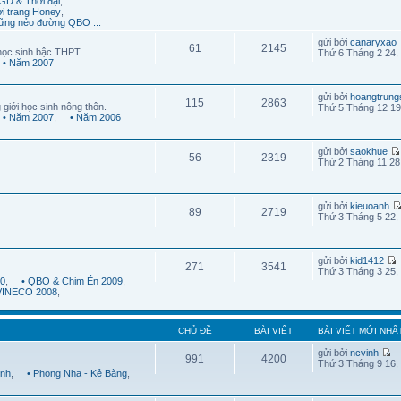
GD & Thời đại
,
ời trang Honey
,
ững nẻo đường QBO ...
gửi bởi
canaryxao
61
2145
học sinh bậc THPT.
Thứ 6 Tháng 2 24,
• Năm 2007
gửi bởi
hoangtrung
115
2863
 giới học sinh nông thôn.
Thứ 5 Tháng 12 19
• Năm 2007
,
• Năm 2006
gửi bởi
saokhue
56
2319
Thứ 2 Tháng 11 28
gửi bởi
kieuoanh
89
2719
Thứ 3 Tháng 5 22,
gửi bởi
kid1412
271
3541
Thứ 3 Tháng 3 25,
10
,
• QBO & Chim Én 2009
,
 VINECO 2008
,
CHỦ ĐỀ
BÀI VIẾT
BÀI VIẾT MỚI NHẤ
gửi bởi
ncvinh
991
4200
Thứ 3 Tháng 9 16,
ình
,
• Phong Nha - Kẻ Bàng
,