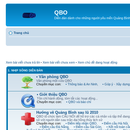
QBO
Diễn đàn dành cho những người yêu mến Quảng Bìn
Trang chủ
Xem bài viết chưa trả lời
•
Xem bài viết chưa xem
•
Xem chủ đề đang hoạt động
1. NHỊP SỐNG DIỄN ĐÀN
• Văn phòng QBO
Văn phòng một cửa QBO
Chuyên mục con:
• Thông báo & An Ninh
,
• Góp ý - Xây dựng
• Giới thiệu QBO
Tôn chỉ hành động, tóm tắt các hoạt động...
Chuyên mục con:
• QBO và báo chí
Hướng về Quảng Bình sau lũ 2010
QBO tổ chức làm CẦU NỐI để hỗ trợ các cá nhân và tập thể đan
sẻ với người dân sau trận đại hồng thủy lịch sử
Chuyên mục con:
• Điểm tiếp nhận QBO
,
• Điểm cầu Hà Nội
,
• Điểm cầu Đà Nẵng
,
• Điểm cầu Sài Gòn
,
• Kết nối toàn cầ