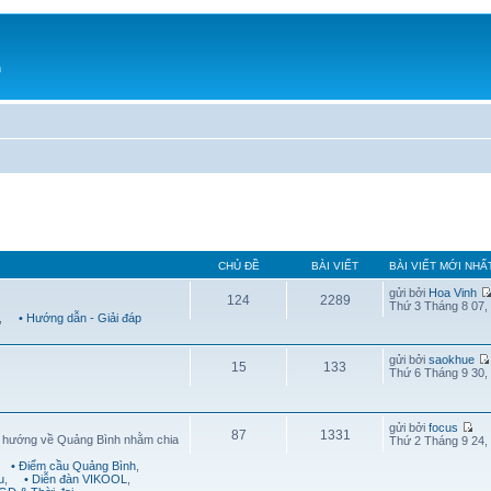
h
CHỦ ĐỀ
BÀI VIẾT
BÀI VIẾT MỚI NHẤ
gửi bởi
Hoa Vinh
124
2289
Thứ 3 Tháng 8 07,
,
• Hướng dẫn - Giải đáp
gửi bởi
saokhue
15
133
Thứ 6 Tháng 9 30,
gửi bởi
focus
87
1331
g hướng về Quảng Bình nhằm chia
Thứ 2 Tháng 9 24,
• Điểm cầu Quảng Bình
,
u
,
• Diễn đàn VIKOOL
,