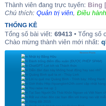
Thành viên đang trực tuyến:
Bing 
Chú thích:
Quản trị viên
,
Điều hành
THỐNG KÊ
Tổng số bài viết:
69413
• Tổng số 
Chào mừng thành viên mới nhất:
q
Newest Posts
In Nhật ký Bằng Hữu
In Đánh trống điểm đầu xuân (ĐƯỢC PHÉP SPAM)
In ChatGPT: Lợi ích và Thách thức
In Diễn đàn dạo này không hoạt động hay sao nhỉ?
In Quảng Bình quê ta ơi - Thùy Linh
In Lời ru quê mẹ Quảng Bình - Trình bày: Hồng Hạnh
In Giới thiệu Http://quangbinh24h.com/ cập nhật hàn
In You raise me up :)
In Tại Sao Người Do Thái Khôn Ngoan và Việt Nam ch
In Rất vui chào đón các bạn đền với trang rao vặt miễn
In Xông đất 2015
In Danh sách khách sạn tại Quảng Bình