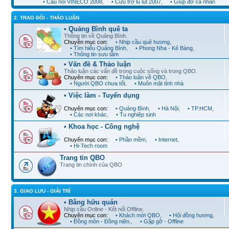
• Cầu nối VINECO 2008
,
• Cứu trợ lũ lụt 2007
,
• Giúp đỡ cá nhân
2. TRAO ĐỔI - THẢO LUẬN
• Quảng Bình quê ta
Thông tin về Quảng Bình.
Chuyên mục con:
• Nhịp cầu quê hương
,
• Tìm hiểu Quảng Bình
,
• Phong Nha - Kẻ Bàng
,
• Thông tin sưu tầm
• Vấn đề & Thảo luận
Thảo luận các vấn đề trong cuộc sống và trong QBO.
Chuyên mục con:
• Thảo luận về QBO
,
• Người QBO chưa tốt
,
• Muôn mặt tỉnh nhà
• Việc làm - Tuyển dụng
Chuyên mục con:
• Quảng Bình
,
• Hà Nội
,
• TP.HCM
,
• Các nơi khác
,
• Tu nghiệp sinh
• Khoa học - Công nghệ
Chuyên mục con:
• Phần mềm
,
• Internet
,
• Hi-Tech room
Trang tin QBO
Trang tin chính của QBO
3. GIAO LƯU - GIẢI TRÍ
• Bằng hữu quán
Nhịp cầu Online - Kết nối Offline.
Chuyên mục con:
• Khách mời QBO
,
• Hội đồng hương
,
• Đồng môn - Đồng niên.
,
• Gặp gỡ - Offline