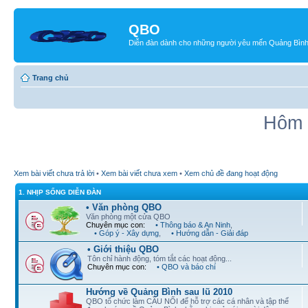
QBO
Diễn đàn dành cho những người yêu mến Quảng Bìn
Trang chủ
Hôm 
Xem bài viết chưa trả lời
•
Xem bài viết chưa xem
•
Xem chủ đề đang hoạt động
1. NHỊP SỐNG DIỄN ĐÀN
• Văn phòng QBO
Văn phòng một cửa QBO
Chuyên mục con:
• Thông báo & An Ninh
,
• Góp ý - Xây dựng
,
• Hướng dẫn - Giải đáp
• Giới thiệu QBO
Tôn chỉ hành động, tóm tắt các hoạt động...
Chuyên mục con:
• QBO và báo chí
Hướng về Quảng Bình sau lũ 2010
QBO tổ chức làm CẦU NỐI để hỗ trợ các cá nhân và tập thể