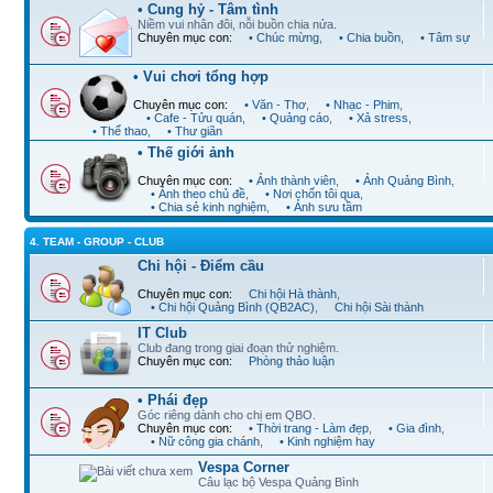
• Cung hỷ - Tâm tình
Niềm vui nhân đôi, nỗi buồn chia nửa.
Chuyên mục con:
• Chúc mừng
,
• Chia buồn
,
• Tâm sự
• Vui chơi tổng hợp
Chuyên mục con:
• Văn - Thơ
,
• Nhạc - Phim
,
• Cafe - Tửu quán
,
• Quảng cáo
,
• Xả stress
,
• Thể thao
,
• Thư giãn
• Thế giới ảnh
Chuyên mục con:
• Ảnh thành viên
,
• Ảnh Quảng Bình
,
• Ảnh theo chủ đề
,
• Nơi chốn tôi qua
,
• Chia sẻ kinh nghiệm
,
• Ảnh sưu tầm
4. TEAM - GROUP - CLUB
Chi hội - Điểm cầu
Chuyên mục con:
Chi hội Hà thành
,
• Chi hội Quảng Bình (QB2AC)
,
Chi hội Sài thành
IT Club
Club đang trong giai đoạn thử nghiệm.
Chuyên mục con:
Phòng thảo luận
• Phái đẹp
Góc riêng dành cho chị em QBO.
Chuyên mục con:
• Thời trang - Làm đẹp
,
• Gia đình
,
• Nữ công gia chánh
,
• Kinh nghiệm hay
Vespa Corner
Câu lạc bộ Vespa Quảng Bình