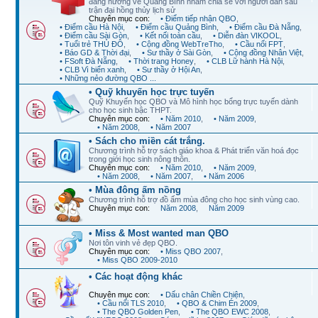
đang hướng về Quảng Bình nhằm chia sẻ với người dân sau
trận đại hồng thủy lịch sử
Chuyên mục con:
• Điểm tiếp nhận QBO
,
• Điểm cầu Hà Nội
,
• Điểm cầu Quảng Bình
,
• Điểm cầu Đà Nẵng
,
• Điểm cầu Sài Gòn
,
• Kết nối toàn cầu
,
• Diễn đàn VIKOOL
,
• Tuổi trẻ THỦ ĐÔ
,
• Cộng đồng WebTreTho
,
• Cầu nối FPT
,
• Báo GD & Thời đại
,
• Sư thầy ở Sài Gòn
,
• Cộng đồng Nhân Việt
,
• FSoft Đà Nẵng
,
• Thời trang Honey
,
• CLB Lữ hành Hà Nội
,
• CLB Vì biển xanh
,
• Sư thầy ở Hội An
,
• Những nẻo đường QBO ...
• Quỹ khuyến học trực tuyến
Quỹ Khuyến học QBO và Mô hình học bổng trực tuyến dành
cho học sinh bậc THPT.
Chuyên mục con:
• Năm 2010
,
• Năm 2009
,
• Năm 2008
,
• Năm 2007
• Sách cho miền cát trắng.
Chương trình hỗ trợ sách giáo khoa & Phát triển văn hoá đọc
trong giới học sinh nông thôn.
Chuyên mục con:
• Năm 2010
,
• Năm 2009
,
• Năm 2008
,
• Năm 2007
,
• Năm 2006
• Mùa đông ấm nồng
Chương trình hỗ trợ đồ ấm mùa đông cho học sinh vùng cao.
Chuyên mục con:
Năm 2008
,
Năm 2009
• Miss & Most wanted man QBO
Nơi tôn vinh vẻ đẹp QBO.
Chuyên mục con:
• Miss QBO 2007
,
• Miss QBO 2009-2010
• Các hoạt động khác
Chuyên mục con:
• Dấu chân Chiền Chiện
,
• Cầu nối TLS 2010
,
• QBO & Chim Én 2009
,
• The QBO Golden Pen
,
• The QBO EWC 2008
,