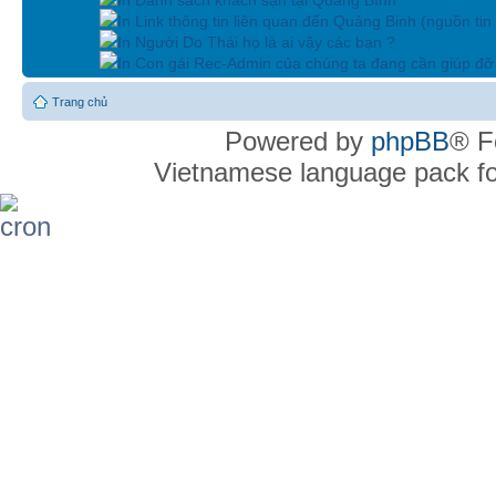
In Link thông tin liên quan đến Quảng Binh (nguồn tin
In Người Do Thái họ là ai vậy các bạn ?
In Con gái Rec-Admin của chúng ta đang cần giúp đỡ 
Trang chủ
Powered by
phpBB
® F
Vietnamese language pack f