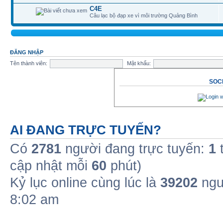
C4E
Câu lạc bộ đạp xe vì môi trường Quảng Bình
ĐĂNG NHẬP
Tên thành viên:
Mật khẩu:
SOCI
AI ĐANG TRỰC TUYẾN?
Có
2781
người đang trực tuyến:
1
t
cập nhật mỗi
60
phút)
Kỷ lục online cùng lúc là
39202
ngư
8:02 am