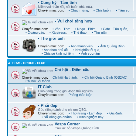
• Cung hỷ - Tâm tình
Niềm vui nhân đôi, nỗi buồn chia nửa.
Chuyên mục con:
• Chúc mừng
,
• Chia buồn
,
• Tâm sự
• Vui chơi tổng hợp
Chuyên mục con:
• Văn - Thơ
,
• Nhạc - Phim
,
• Cafe - Tửu quán
,
• Quảng cáo
,
• Xả stress
,
• Thể thao
,
• Thư giãn
• Thế giới ảnh
Chuyên mục con:
• Ảnh thành viên
,
• Ảnh Quảng Bình
,
• Ảnh theo chủ đề
,
• Nơi chốn tôi qua
,
• Chia sẻ kinh nghiệm
,
• Ảnh sưu tầm
4. TEAM - GROUP - CLUB
Chi hội - Điểm cầu
Chuyên mục con:
Chi hội Hà thành
,
• Chi hội Quảng Bình (QB2AC)
,
Chi hội Sài thành
IT Club
Club đang trong giai đoạn thử nghiệm.
Chuyên mục con:
Phòng thảo luận
• Phái đẹp
Góc riêng dành cho chị em QBO.
Chuyên mục con:
• Thời trang - Làm đẹp
,
• Gia đình
,
• Nữ công gia chánh
,
• Kinh nghiệm hay
Vespa Corner
Câu lạc bộ Vespa Quảng Bình