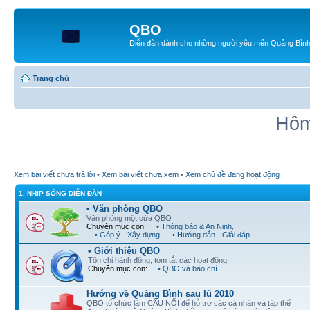
QBO
Diễn đàn dành cho những người yêu mến Quảng Bìn
Trang chủ
Hôm
Xem bài viết chưa trả lời
•
Xem bài viết chưa xem
•
Xem chủ đề đang hoạt động
1. NHỊP SỐNG DIỄN ĐÀN
• Văn phòng QBO
Văn phòng một cửa QBO
Chuyên mục con:
• Thông báo & An Ninh
,
• Góp ý - Xây dựng
,
• Hướng dẫn - Giải đáp
• Giới thiệu QBO
Tôn chỉ hành động, tóm tắt các hoạt động...
Chuyên mục con:
• QBO và báo chí
Hướng về Quảng Bình sau lũ 2010
QBO tổ chức làm CẦU NỐI để hỗ trợ các cá nhân và tập thể