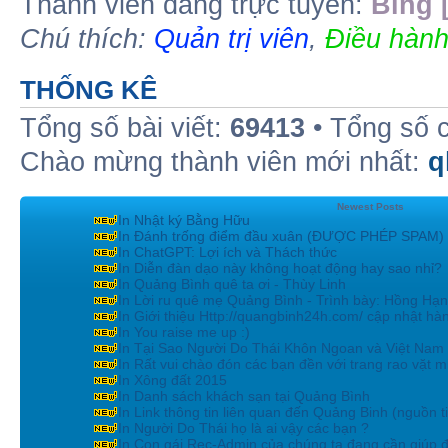
Thành viên đang trực tuyến:
Bing 
Chú thích:
Quản trị viên
,
Điều hành
THỐNG KÊ
Tổng số bài viết:
69413
• Tổng số 
Chào mừng thành viên mới nhất:
q
Newest Posts
In Nhật ký Bằng Hữu
In Đánh trống điểm đầu xuân (ĐƯỢC PHÉP SPAM)
In ChatGPT: Lợi ích và Thách thức
In Diễn đàn dạo này không hoạt động hay sao nhỉ?
In Quảng Bình quê ta ơi - Thùy Linh
In Lời ru quê mẹ Quảng Bình - Trình bày: Hồng Hạ
In Giới thiệu Http://quangbinh24h.com/ cập nhật hà
In You raise me up :)
In Tại Sao Người Do Thái Khôn Ngoan và Việt Nam 
In Rất vui chào đón các bạn đền với trang rao vặt mi
In Xông đất 2015
In Danh sách khách sạn tại Quảng Bình
In Link thông tin liên quan đến Quảng Binh (nguồn t
In Người Do Thái họ là ai vậy các bạn ?
In Con gái Rec-Admin của chúng ta đang cần giúp đ