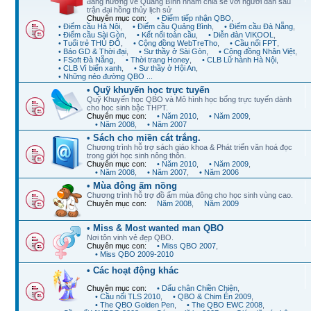
đang hướng về Quảng Bình nhằm chia sẻ với người dân sau
trận đại hồng thủy lịch sử
Chuyên mục con:
• Điểm tiếp nhận QBO
,
• Điểm cầu Hà Nội
,
• Điểm cầu Quảng Bình
,
• Điểm cầu Đà Nẵng
,
• Điểm cầu Sài Gòn
,
• Kết nối toàn cầu
,
• Diễn đàn VIKOOL
,
• Tuổi trẻ THỦ ĐÔ
,
• Cộng đồng WebTreTho
,
• Cầu nối FPT
,
• Báo GD & Thời đại
,
• Sư thầy ở Sài Gòn
,
• Cộng đồng Nhân Việt
,
• FSoft Đà Nẵng
,
• Thời trang Honey
,
• CLB Lữ hành Hà Nội
,
• CLB Vì biển xanh
,
• Sư thầy ở Hội An
,
• Những nẻo đường QBO ...
• Quỹ khuyến học trực tuyến
Quỹ Khuyến học QBO và Mô hình học bổng trực tuyến dành
cho học sinh bậc THPT.
Chuyên mục con:
• Năm 2010
,
• Năm 2009
,
• Năm 2008
,
• Năm 2007
• Sách cho miền cát trắng.
Chương trình hỗ trợ sách giáo khoa & Phát triển văn hoá đọc
trong giới học sinh nông thôn.
Chuyên mục con:
• Năm 2010
,
• Năm 2009
,
• Năm 2008
,
• Năm 2007
,
• Năm 2006
• Mùa đông ấm nồng
Chương trình hỗ trợ đồ ấm mùa đông cho học sinh vùng cao.
Chuyên mục con:
Năm 2008
,
Năm 2009
• Miss & Most wanted man QBO
Nơi tôn vinh vẻ đẹp QBO.
Chuyên mục con:
• Miss QBO 2007
,
• Miss QBO 2009-2010
• Các hoạt động khác
Chuyên mục con:
• Dấu chân Chiền Chiện
,
• Cầu nối TLS 2010
,
• QBO & Chim Én 2009
,
• The QBO Golden Pen
,
• The QBO EWC 2008
,