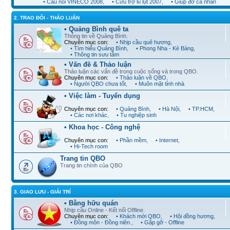
• Cầu nối VINECO 2008
,
• Cứu trợ lũ lụt 2007
,
• Giúp đỡ cá nhân
2. TRAO ĐỔI - THẢO LUẬN
• Quảng Bình quê ta
Thông tin về Quảng Bình.
Chuyên mục con:
• Nhịp cầu quê hương
,
• Tìm hiểu Quảng Bình
,
• Phong Nha - Kẻ Bàng
,
• Thông tin sưu tầm
• Vấn đề & Thảo luận
Thảo luận các vấn đề trong cuộc sống và trong QBO.
Chuyên mục con:
• Thảo luận về QBO
,
• Người QBO chưa tốt
,
• Muôn mặt tỉnh nhà
• Việc làm - Tuyển dụng
Chuyên mục con:
• Quảng Bình
,
• Hà Nội
,
• TP.HCM
,
• Các nơi khác
,
• Tu nghiệp sinh
• Khoa học - Công nghệ
Chuyên mục con:
• Phần mềm
,
• Internet
,
• Hi-Tech room
Trang tin QBO
Trang tin chính của QBO
3. GIAO LƯU - GIẢI TRÍ
• Bằng hữu quán
Nhịp cầu Online - Kết nối Offline.
Chuyên mục con:
• Khách mời QBO
,
• Hội đồng hương
,
• Đồng môn - Đồng niên.
,
• Gặp gỡ - Offline