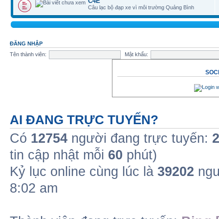
C4E
Câu lạc bộ đạp xe vì môi trường Quảng Bình
ĐĂNG NHẬP
Tên thành viên:
Mật khẩu:
SOCI
AI ĐANG TRỰC TUYẾN?
Có
12754
người đang trực tuyến:
tin cập nhật mỗi
60
phút)
Kỷ lục online cùng lúc là
39202
ngư
8:02 am