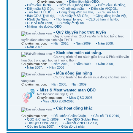
Chuyên mục con:
• Điểm tiếp nhận QBO
,
• Điểm cầu Hà Nội
,
• Điểm cầu Quảng Bình
,
• Điểm cầu Đà Nẵng
,
• Điểm cầu Sài Gòn
,
• Kết nối toàn cầu
,
• Diễn đàn VIKOOL
,
• Tuổi trẻ THỦ ĐÔ
,
• Cộng đồng WebTreTho
,
• Cầu nối FPT
,
• Báo GD & Thời đại
,
• Sư thầy ở Sài Gòn
,
• Cộng đồng Nhân Việt
,
• FSoft Đà Nẵng
,
• Thời trang Honey
,
• CLB Lữ hành Hà Nội
,
• CLB Vì biển xanh
,
• Sư thầy ở Hội An
,
• Những nẻo đường QBO ...
• Quỹ khuyến học trực tuyến
Quỹ Khuyến học QBO và Mô hình học bổng trực
tuyến dành cho học sinh bậc THPT.
Chuyên mục con:
• Năm 2010
,
• Năm 2009
,
• Năm 2008
,
• Năm 2007
• Sách cho miền cát trắng.
Chương trình hỗ trợ sách giáo khoa & Phát triển văn
hoá đọc trong giới học sinh nông thôn.
Chuyên mục con:
• Năm 2010
,
• Năm 2009
,
• Năm 2008
,
• Năm 2007
,
• Năm 2006
• Mùa đông ấm nồng
Chương trình hỗ trợ đồ ấm mùa đông cho học sinh
vùng cao.
Chuyên mục con:
Năm 2008
,
Năm 2009
• Miss & Most wanted man QBO
Nơi tôn vinh vẻ đẹp QBO.
Chuyên mục con:
• Miss QBO 2007
,
• Miss QBO 2009-2010
• Các hoạt động khác
Chuyên mục con:
• Dấu chân Chiền Chiện
,
• Cầu nối TLS 2010
,
• QBO & Chim Én 2009
,
• The QBO Golden Pen
,
• The QBO EWC 2008
,
• Cầu nối VINECO 2008
,
• Cứu trợ lũ lụt 2007
,
• Giúp đỡ cá nhân