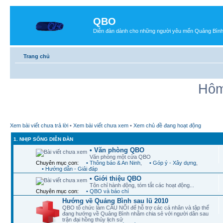
QBO
Diễn đàn dành cho những người yêu mến Quảng Bìn
Trang chủ
Hôm
Xem bài viết chưa trả lời
•
Xem bài viết chưa xem
•
Xem chủ đề đang hoạt động
1. NHỊP SỐNG DIỄN ĐÀN
• Văn phòng QBO
Văn phòng một cửa QBO
Chuyên mục con:
• Thông báo & An Ninh
,
• Góp ý - Xây dựng
,
• Hướng dẫn - Giải đáp
• Giới thiệu QBO
Tôn chỉ hành động, tóm tắt các hoạt động...
Chuyên mục con:
• QBO và báo chí
Hướng về Quảng Bình sau lũ 2010
QBO tổ chức làm CẦU NỐI để hỗ trợ các cá nhân và tập thể
đang hướng về Quảng Bình nhằm chia sẻ với người dân sau
trận đại hồng thủy lịch sử