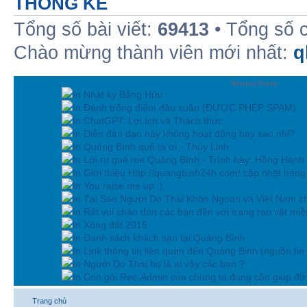
THỐNG KÊ
Tổng số bài viết:
69413
• Tổng số 
Chào mừng thành viên mới nhất:
q
Newest Posts
In Nhật ký Bằng Hữu
In Đánh trống điểm đầu xuân (ĐƯỢC PHÉP SPAM)
In ChatGPT: Lợi ích và Thách thức
In Diễn đàn dạo này không hoạt động hay sao nhỉ?
In Quảng Bình quê ta ơi - Thùy Linh
In Lời ru quê mẹ Quảng Bình - Trình bày: Hồng Hạnh
In Giới thiệu Http://quangbinh24h.com/ cập nhật hàn
In You raise me up :)
In Tại Sao Người Do Thái Khôn Ngoan và Việt Nam ch
In Rất vui chào đón các bạn đền với trang rao vặt miễn
In Xông đất 2015
In Danh sách khách sạn tại Quảng Bình
In Link thông tin liên quan đến Quảng Binh (nguồn tin
In Người Do Thái họ là ai vậy các bạn ?
In Con gái Rec-Admin của chúng ta đang cần giúp đỡ 
Trang chủ