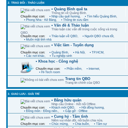
2. TRAO ĐỔI - THẢO LUẬN
• Quảng Bình quê ta
Thông tin về Quảng Bình.
Chuyên mục con:
• Nhịp cầu quê hương
,
• Tìm hiểu Quảng Bình
,
• Phong Nha - Kẻ Bàng
,
• Thông tin sưu tầm
• Vấn đề & Thảo luận
Thảo luận các vấn đề trong cuộc sống và trong
QBO.
Chuyên mục con:
• Thảo luận về QBO
,
• Người QBO chưa tốt
,
• Muôn mặt tỉnh nhà
• Việc làm - Tuyển dụng
Chuyên mục con:
• Quảng Bình
,
• Hà Nội
,
• TP.HCM
,
• Các nơi khác
,
• Tu nghiệp sinh
• Khoa học - Công nghệ
Chuyên mục con:
• Phần mềm
,
• Internet
,
• Hi-Tech room
Trang tin QBO
Trang tin chính của QBO
3. GIAO LƯU - GIẢI TRÍ
• Bằng hữu quán
Nhịp cầu Online - Kết nối Offline.
Chuyên mục con:
• Khách mời QBO
,
• Hội đồng hương
,
• Đồng môn - Đồng niên.
,
• Gặp gỡ - Offline
• Cung hỷ - Tâm tình
Niềm vui nhân đôi, nỗi buồn chia nửa.
Chuyên mục con:
• Chúc mừng
,
• Chia buồn
,
• Tâm sự