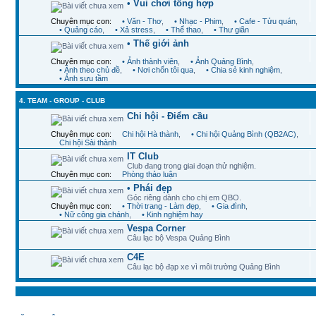
• Vui chơi tổng hợp
Chuyên mục con:
• Văn - Thơ
,
• Nhạc - Phim
,
• Cafe - Tửu quán
,
• Quảng cáo
,
• Xả stress
,
• Thể thao
,
• Thư giãn
• Thế giới ảnh
Chuyên mục con:
• Ảnh thành viên
,
• Ảnh Quảng Bình
,
• Ảnh theo chủ đề
,
• Nơi chốn tôi qua
,
• Chia sẻ kinh nghiệm
,
• Ảnh sưu tầm
4. TEAM - GROUP - CLUB
Chi hội - Điểm cầu
Chuyên mục con:
Chi hội Hà thành
,
• Chi hội Quảng Bình (QB2AC)
,
Chi hội Sài thành
IT Club
Club đang trong giai đoạn thử nghiệm.
Chuyên mục con:
Phòng thảo luận
• Phái đẹp
Góc riêng dành cho chị em QBO.
Chuyên mục con:
• Thời trang - Làm đẹp
,
• Gia đình
,
• Nữ công gia chánh
,
• Kinh nghiệm hay
Vespa Corner
Câu lạc bộ Vespa Quảng Bình
C4E
Câu lạc bộ đạp xe vì môi trường Quảng Bình