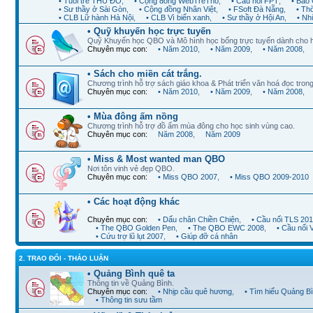
• Tuổi trẻ THỦ ĐÔ
,
• Cộng đồng WebTreTho
,
• Cầu nối FPT
,
• Báo 
• Sư thầy ở Sài Gòn
,
• Cộng đồng Nhân Việt
,
• FSoft Đà Nẵng
,
• Th
• CLB Lữ hành Hà Nội
,
• CLB Vì biển xanh
,
• Sư thầy ở Hội An
,
• Nh
• Quỹ khuyến học trực tuyến
Quỹ Khuyến học QBO và Mô hình học bổng trực tuyến dành cho 
Chuyên mục con:
• Năm 2010
,
• Năm 2009
,
• Năm 2008
,
• Sách cho miền cát trắng.
Chương trình hỗ trợ sách giáo khoa & Phát triển văn hoá đọc trong
Chuyên mục con:
• Năm 2010
,
• Năm 2009
,
• Năm 2008
,
• Mùa đông ấm nồng
Chương trình hỗ trợ đồ ấm mùa đông cho học sinh vùng cao.
Chuyên mục con:
Năm 2008
,
Năm 2009
• Miss & Most wanted man QBO
Nơi tôn vinh vẻ đẹp QBO.
Chuyên mục con:
• Miss QBO 2007
,
• Miss QBO 2009-2010
• Các hoạt động khác
Chuyên mục con:
• Dấu chân Chiền Chiện
,
• Cầu nối TLS 20
• The QBO Golden Pen
,
• The QBO EWC 2008
,
• Cầu nối
• Cứu trợ lũ lụt 2007
,
• Giúp đỡ cá nhân
2. TRAO ĐỔI - THẢO LUẬN
• Quảng Bình quê ta
Thông tin về Quảng Bình.
Chuyên mục con:
• Nhịp cầu quê hương
,
• Tìm hiểu Quảng B
• Thông tin sưu tầm