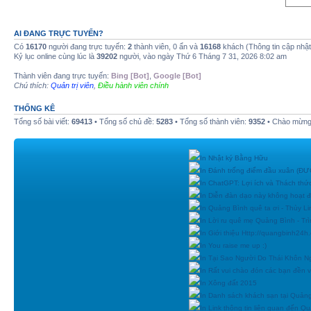
AI ĐANG TRỰC TUYẾN?
Có
16170
người đang trực tuyến:
2
thành viên, 0 ẩn và
16168
khách (Thông tin cập nhậ
Kỷ lục online cùng lúc là
39202
người, vào ngày Thứ 6 Tháng 7 31, 2026 8:02 am
Thành viên đang trực tuyến:
Bing [Bot]
,
Google [Bot]
Chú thích:
Quản trị viên
,
Điều hành viên chính
THỐNG KÊ
Tổng số bài viết:
69413
• Tổng số chủ đề:
5283
• Tổng số thành viên:
9352
• Chào mừng 
In Nhật ký Bằng Hữu
In Đánh trống điểm đầu xuân (
In ChatGPT: Lợi ích và Thách thứ
In Diễn đàn dạo này không hoạt 
In Quảng Bình quê ta ơi - Thùy Li
In Lời ru quê mẹ Quảng Bình - Tr
In Giới thiệu Http://quangbinh24
In You raise me up :)
In Tại Sao Người Do Thái Khôn N
In Rất vui chào đón các bạn đền vớ
In Xông đất 2015
In Danh sách khách sạn tại Quản
In Link thông tin liên quan đến Q