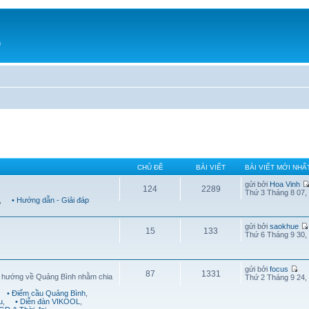
h
CHỦ ĐỀ
BÀI VIẾT
BÀI VIẾT MỚI NHẤ
gửi bởi
Hoa Vinh
124
2289
Thứ 3 Tháng 8 07,
,
• Hướng dẫn - Giải đáp
gửi bởi
saokhue
15
133
Thứ 6 Tháng 9 30,
gửi bởi
focus
87
1331
g hướng về Quảng Bình nhằm chia
Thứ 2 Tháng 9 24,
• Điểm cầu Quảng Bình
,
u
,
• Diễn đàn VIKOOL
,