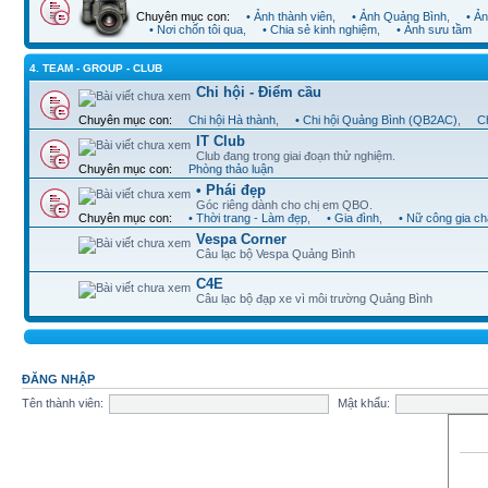
Chuyên mục con:
• Ảnh thành viên
,
• Ảnh Quảng Bình
,
• Ả
• Nơi chốn tôi qua
,
• Chia sẻ kinh nghiệm
,
• Ảnh sưu tầm
4. TEAM - GROUP - CLUB
Chi hội - Điểm cầu
Chuyên mục con:
Chi hội Hà thành
,
• Chi hội Quảng Bình (QB2AC)
,
Ch
IT Club
Club đang trong giai đoạn thử nghiệm.
Chuyên mục con:
Phòng thảo luận
• Phái đẹp
Góc riêng dành cho chị em QBO.
Chuyên mục con:
• Thời trang - Làm đẹp
,
• Gia đình
,
• Nữ công gia c
Vespa Corner
Câu lạc bộ Vespa Quảng Bình
C4E
Câu lạc bộ đạp xe vì môi trường Quảng Bình
ĐĂNG NHẬP
Tên thành viên:
Mật khẩu: