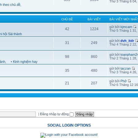
Thứ 3 Tháng 6 04,
nh theo chủ đề
,
CHỦ ĐỀ
BÀI VIẾT
BÀI VIẾT MỚI NHẤ
gửi bởi
kjmcam
42
1224
Thứ 5 Tháng 1 31,
i hội Sài thành
gửi bởi
dvh_itdr
31
249
Thứ 4 Tháng 2 22,
gửi bởi
toanpham2
98
860
Thứ 2 Tháng 1 28,
hánh
,
• Kinh nghiệm hay
gửi bởi
taczan
35
480
Thứ 3 Tháng 4 26,
gửi bởi
Phở
21
207
Thứ 6 Tháng 12 16
|
Đăng nhập tự động
SOCIAL LOGIN OPTIONS