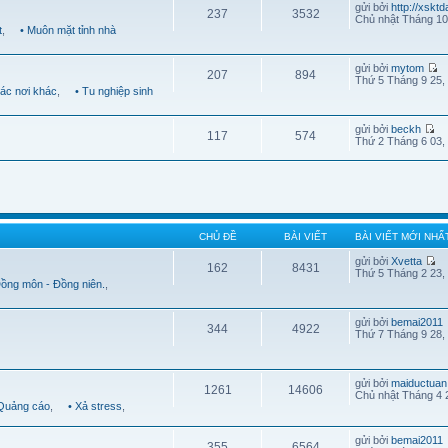
gửi bởi
http://xskt
237
3532
Chủ nhật Tháng 10
t
,
• Muôn mặt tỉnh nhà
gửi bởi
mytom
207
894
Thứ 5 Tháng 9 25,
Các nơi khác
,
• Tu nghiệp sinh
gửi bởi
beckh
117
574
Thứ 2 Tháng 6 03,
CHỦ ĐỀ
BÀI VIẾT
BÀI VIẾT MỚI NHẤ
gửi bởi
Xvetta
162
8431
Thứ 5 Tháng 2 23,
Đồng môn - Đồng niên.
,
gửi bởi
bemai2011
344
4922
Thứ 7 Tháng 9 28,
gửi bởi
maiductuan
1261
14606
Chủ nhật Tháng 4 
 Quảng cáo
,
• Xả stress
,
gửi bởi
bemai2011
355
6564