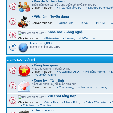
• Vấn đề & Thảo luận
Thảo luận các vấn đề trong cuộc sống và trong QBO.
Chuyên mục con:
• Thảo luận về QBO
,
• Người QBO chưa tố
• Việc làm - Tuyển dụng
Chuyên mục con:
• Quảng Bình
,
• Hà Nội
,
• TP.HCM
,
• 
• Khoa học - Công nghệ
Chuyên mục con:
• Phần mềm
,
• Internet
,
• Hi-Tech room
Trang tin QBO
Trang tin chính của QBO
3. GIAO LƯU - GIẢI TRÍ
• Bằng hữu quán
Nhịp cầu Online - Kết nối Offline.
Chuyên mục con:
• Khách mời QBO
,
• Hội đồng hương
,
• 
• Gặp gỡ - Offline
• Cung hỷ - Tâm tình
Niềm vui nhân đôi, nỗi buồn chia nửa.
Chuyên mục con:
• Chúc mừng
,
• Chia buồn
,
• Tâm sự
• Vui chơi tổng hợp
Chuyên mục con:
• Văn - Thơ
,
• Nhạc - Phim
,
• Cafe - Tửu quán
,
•
• Thể thao
,
• Thư giãn
• Thế giới ảnh