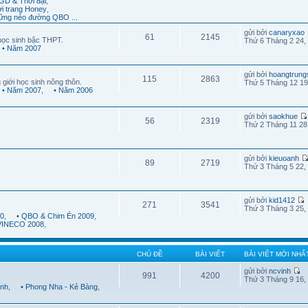
GD & Thời đại
,
ời trang Honey
,
ững nẻo đường QBO ...
gửi bởi
canaryxao
61
2145
học sinh bậc THPT.
Thứ 6 Tháng 2 24,
• Năm 2007
gửi bởi
hoangtrung
115
2863
 giới học sinh nông thôn.
Thứ 5 Tháng 12 19
• Năm 2007
,
• Năm 2006
gửi bởi
saokhue
56
2319
Thứ 2 Tháng 11 28
gửi bởi
kieuoanh
89
2719
Thứ 3 Tháng 5 22,
gửi bởi
kid1412
271
3541
Thứ 3 Tháng 3 25,
10
,
• QBO & Chim Én 2009
,
 VINECO 2008
,
CHỦ ĐỀ
BÀI VIẾT
BÀI VIẾT MỚI NHẤ
gửi bởi
ncvinh
991
4200
Thứ 3 Tháng 9 16,
ình
,
• Phong Nha - Kẻ Bàng
,