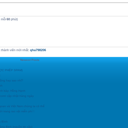
t mỗi
60
phút)
thành viên mới nhất:
qha798206
Newest Posts
ĐƯỢC PHÉP SPAM)
c
động hay sao nhỉ?
nh
ình bày: Hồng Hạnh
h.com/ cập nhật hàng ngày
goan và Việt Nam chúng ta có thể
i trang rao vặt miễn phí !
g Bình
uảng Binh (nguồn tin cậy)