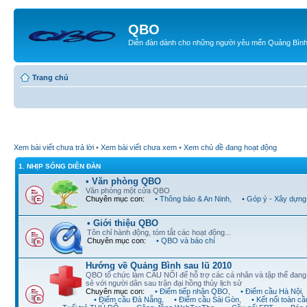
QBO
Diễn đàn dành cho những người yêu mến Quảng Bìn
Trang chủ
Xem bài viết chưa trả lời
•
Xem bài viết chưa xem
•
Xem chủ đề đang hoạt động
1. NHỊP SỐNG DIỄN ĐÀN
• Văn phòng QBO
Văn phòng một cửa QBO
Chuyên mục con:
• Thông báo & An Ninh
,
• Góp ý - Xây dựng
• Giới thiệu QBO
Tôn chỉ hành động, tóm tắt các hoạt động...
Chuyên mục con:
• QBO và báo chí
Hướng về Quảng Bình sau lũ 2010
QBO tổ chức làm CẦU NỐI để hỗ trợ các cá nhân và tập thể đan
sẻ với người dân sau trận đại hồng thủy lịch sử
Chuyên mục con:
• Điểm tiếp nhận QBO
,
• Điểm cầu Hà Nội
,
• Điểm cầu Đà Nẵng
,
• Điểm cầu Sài Gòn
,
• Kết nối toàn cầ