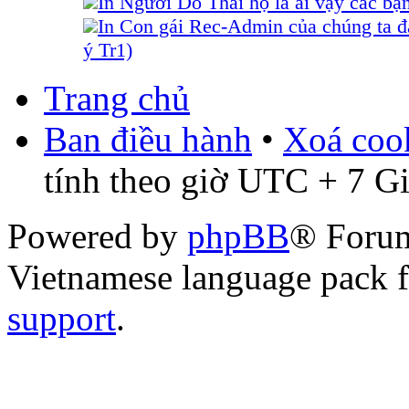
In Người Do Thái họ là ai vậy các bạ
In Con gái Rec-Admin của chúng ta đ
ý Tr1)
Trang chủ
Ban điều hành
•
Xoá cook
tính theo giờ UTC + 7 G
Powered by
phpBB
® Foru
Vietnamese language pack 
support
.