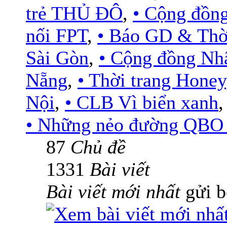
trẻ THỦ ĐÔ
,
• Cộng đồn
nối FPT
,
• Báo GD & Thờ
Sài Gòn
,
• Cộng đồng Nh
Nẵng
,
• Thời trang Honey
Nội
,
• CLB Vì biển xanh
• Những nẻo đường QBO .
87
Chủ đề
1331
Bài viết
Bài viết mới nhất
gửi 