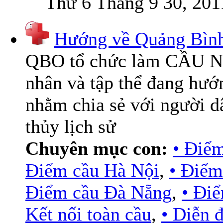
Thứ 6 Tháng 9 30, 201
Hướng về Quảng Bình
QBO tổ chức làm CẦU NỐI
nhân và tập thể đang hư
nhằm chia sẻ với người d
thủy lịch sử
Chuyên mục con:
• Điể
Điểm cầu Hà Nội
,
• Điểm
Điểm cầu Đà Nẵng
,
• Đi
Kết nối toàn cầu
,
• Diễn