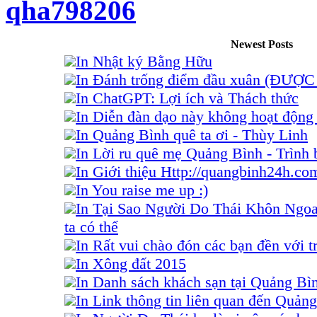
qha798206
Newest Posts
In Nhật ký Bằng Hữu
In Đánh trống điểm đầu xuân (ĐƯỢ
In ChatGPT: Lợi ích và Thách thức
In Diễn đàn dạo này không hoạt động 
In Quảng Bình quê ta ơi - Thùy Linh
In Lời ru quê mẹ Quảng Bình - Trình
In Giới thiệu Http://quangbinh24h.co
In You raise me up :)
In Tại Sao Người Do Thái Khôn Ngo
ta có thể
In Rất vui chào đón các bạn đền với tr
In Xông đất 2015
In Danh sách khách sạn tại Quảng Bì
In Link thông tin liên quan đến Quảng