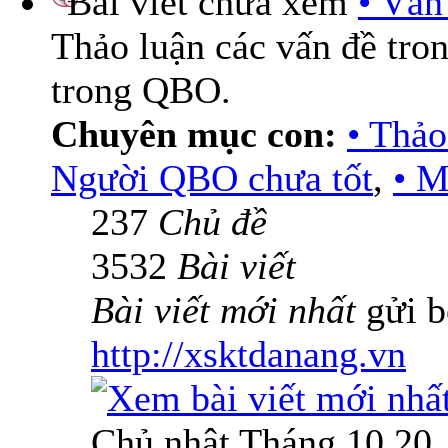
• Vấn
Thảo luận các vấn đề tro
trong QBO.
Chuyên mục con:
• Thả
Người QBO chưa tốt
,
• M
237
Chủ đề
3532
Bài viết
Bài viết mới nhất
gửi b
http://xsktdanang.vn
Chủ nhật Tháng 10 20,