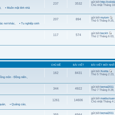
gửi bởi
http://xskt
237
3532
Chủ nhật Tháng 10
t
,
• Muôn mặt tỉnh nhà
gửi bởi
mytom
207
894
Thứ 5 Tháng 9 25,
Các nơi khác
,
• Tu nghiệp sinh
gửi bởi
beckh
117
574
Thứ 2 Tháng 6 03,
CHỦ ĐỀ
BÀI VIẾT
BÀI VIẾT MỚI NHẤ
gửi bởi
Xvetta
162
8431
Thứ 5 Tháng 2 23,
Đồng môn - Đồng niên.
,
gửi bởi
bemai2011
344
4922
Thứ 7 Tháng 9 28,
gửi bởi
maiductuan
1261
14606
Chủ nhật Tháng 4 
quán
,
• Quảng cáo
,
gửi bởi
bemai2011
355
6564