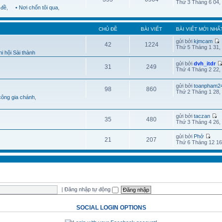
Thứ 3 Tháng 6 04,
 đề
,
• Nơi chốn tôi qua
,
CHỦ ĐỀ
BÀI VIẾT
BÀI VIẾT MỚI NHẤ
gửi bởi
kjmcam
42
1224
Thứ 5 Tháng 1 31,
i hội Sài thành
gửi bởi
dvh_itdr
31
249
Thứ 4 Tháng 2 22,
gửi bởi
toanpham2
98
860
Thứ 2 Tháng 1 28,
công gia chánh
,
gửi bởi
taczan
35
480
Thứ 3 Tháng 4 26,
gửi bởi
Phở
21
207
Thứ 6 Tháng 12 16
|
Đăng nhập tự động
SOCIAL LOGIN OPTIONS