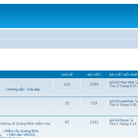
h
CHỦ ĐỀ
BÀI VIẾT
BÀI VIẾT MỚI NHẤ
gửi bởi
Hoa Vinh
124
2289
Thứ 3 Tháng 8 07,
,
• Hướng dẫn - Giải đáp
gửi bởi
saokhue
15
133
Thứ 6 Tháng 9 30,
gửi bởi
focus
87
1331
g hướng về Quảng Bình nhằm chia
Thứ 2 Tháng 9 24,
• Điểm cầu Quảng Bình
,
u
,
• Diễn đàn VIKOOL
,