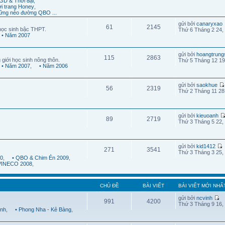
GD & Thời đại
,
ời trang Honey
,
ững nẻo đường QBO ...
gửi bởi
canaryxao
61
2145
học sinh bậc THPT.
Thứ 6 Tháng 2 24,
• Năm 2007
gửi bởi
hoangtrung
115
2863
 giới học sinh nông thôn.
Thứ 5 Tháng 12 19
• Năm 2007
,
• Năm 2006
gửi bởi
saokhue
56
2319
Thứ 2 Tháng 11 28
gửi bởi
kieuoanh
89
2719
Thứ 3 Tháng 5 22,
gửi bởi
kid1412
271
3541
Thứ 3 Tháng 3 25,
10
,
• QBO & Chim Én 2009
,
 VINECO 2008
,
CHỦ ĐỀ
BÀI VIẾT
BÀI VIẾT MỚI NHẤ
gửi bởi
ncvinh
991
4200
Thứ 3 Tháng 9 16,
ình
,
• Phong Nha - Kẻ Bàng
,