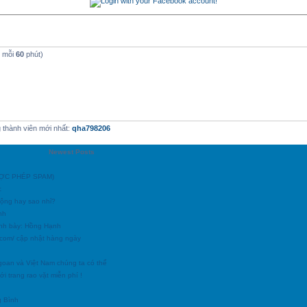
t mỗi
60
phút)
thành viên mới nhất:
qha798206
Newest Posts
ĐƯỢC PHÉP SPAM)
c
động hay sao nhỉ?
nh
ình bày: Hồng Hạnh
h.com/ cập nhật hàng ngày
goan và Việt Nam chúng ta có thể
i trang rao vặt miễn phí !
g Bình