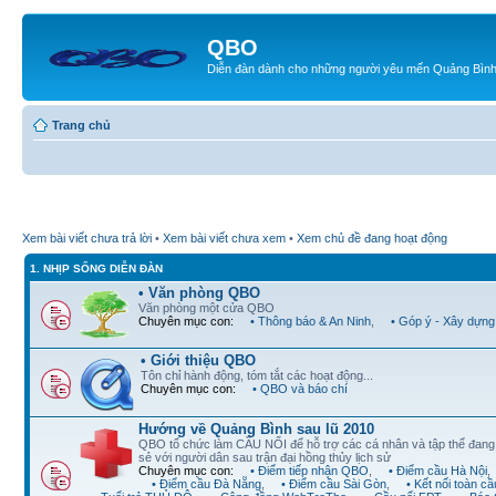
QBO
Diễn đàn dành cho những người yêu mến Quảng Bìn
Trang chủ
Xem bài viết chưa trả lời
•
Xem bài viết chưa xem
•
Xem chủ đề đang hoạt động
1. NHỊP SỐNG DIỄN ĐÀN
• Văn phòng QBO
Văn phòng một cửa QBO
Chuyên mục con:
• Thông báo & An Ninh
,
• Góp ý - Xây dựng
• Giới thiệu QBO
Tôn chỉ hành động, tóm tắt các hoạt động...
Chuyên mục con:
• QBO và báo chí
Hướng về Quảng Bình sau lũ 2010
QBO tổ chức làm CẦU NỐI để hỗ trợ các cá nhân và tập thể đan
sẻ với người dân sau trận đại hồng thủy lịch sử
Chuyên mục con:
• Điểm tiếp nhận QBO
,
• Điểm cầu Hà Nội
,
• Điểm cầu Đà Nẵng
,
• Điểm cầu Sài Gòn
,
• Kết nối toàn cầ