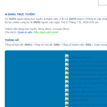
AI ĐANG TRỰC TUYẾN?
Có
15372
người đang trực tuyến:
2
thành viên, 0 ẩn và
15370
khách (Thông tin cập nhậ
Kỷ lục online cùng lúc là
39202
người, vào ngày Thứ 6 Tháng 7 31, 2026 8:02 am
Thành viên đang trực tuyến:
Bing [Bot]
,
Google [Bot]
Chú thích:
Quản trị viên
,
Điều hành viên chính
THỐNG KÊ
Tổng số bài viết:
69413
• Tổng số chủ đề:
5283
• Tổng số thành viên:
9352
• Chào mừng 
In Nhật ký Bằng Hữu
In Đánh trống điểm đầu xuân (
In ChatGPT: Lợi ích và Thách thứ
In Diễn đàn dạo này không hoạt 
In Quảng Bình quê ta ơi - Thùy Li
In Lời ru quê mẹ Quảng Bình - Tr
In Giới thiệu Http://quangbinh24
In You raise me up :)
In Tại Sao Người Do Thái Khôn N
In Rất vui chào đón các bạn đền vớ
In Xông đất 2015
In Danh sách khách sạn tại Quản