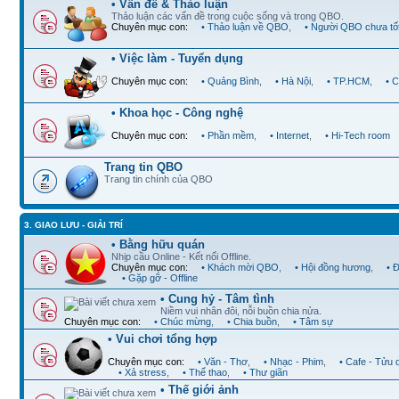
• Vấn đề & Thảo luận
Thảo luận các vấn đề trong cuộc sống và trong QBO.
Chuyên mục con:
• Thảo luận về QBO
,
• Người QBO chưa tố
• Việc làm - Tuyển dụng
Chuyên mục con:
• Quảng Bình
,
• Hà Nội
,
• TP.HCM
,
• 
• Khoa học - Công nghệ
Chuyên mục con:
• Phần mềm
,
• Internet
,
• Hi-Tech room
Trang tin QBO
Trang tin chính của QBO
3. GIAO LƯU - GIẢI TRÍ
• Bằng hữu quán
Nhịp cầu Online - Kết nối Offline.
Chuyên mục con:
• Khách mời QBO
,
• Hội đồng hương
,
• 
• Gặp gỡ - Offline
• Cung hỷ - Tâm tình
Niềm vui nhân đôi, nỗi buồn chia nửa.
Chuyên mục con:
• Chúc mừng
,
• Chia buồn
,
• Tâm sự
• Vui chơi tổng hợp
Chuyên mục con:
• Văn - Thơ
,
• Nhạc - Phim
,
• Cafe - Tửu 
• Xả stress
,
• Thể thao
,
• Thư giãn
• Thế giới ảnh