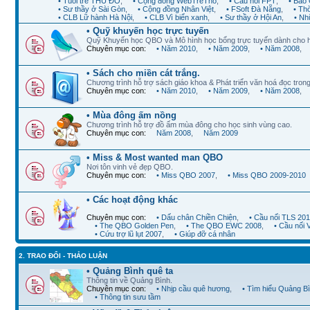
• Tuổi trẻ THỦ ĐÔ
,
• Cộng đồng WebTreTho
,
• Cầu nối FPT
,
• Báo 
• Sư thầy ở Sài Gòn
,
• Cộng đồng Nhân Việt
,
• FSoft Đà Nẵng
,
• Th
• CLB Lữ hành Hà Nội
,
• CLB Vì biển xanh
,
• Sư thầy ở Hội An
,
• Nh
• Quỹ khuyến học trực tuyến
Quỹ Khuyến học QBO và Mô hình học bổng trực tuyến dành cho 
Chuyên mục con:
• Năm 2010
,
• Năm 2009
,
• Năm 2008
,
• Sách cho miền cát trắng.
Chương trình hỗ trợ sách giáo khoa & Phát triển văn hoá đọc trong
Chuyên mục con:
• Năm 2010
,
• Năm 2009
,
• Năm 2008
,
• Mùa đông ấm nồng
Chương trình hỗ trợ đồ ấm mùa đông cho học sinh vùng cao.
Chuyên mục con:
Năm 2008
,
Năm 2009
• Miss & Most wanted man QBO
Nơi tôn vinh vẻ đẹp QBO.
Chuyên mục con:
• Miss QBO 2007
,
• Miss QBO 2009-2010
• Các hoạt động khác
Chuyên mục con:
• Dấu chân Chiền Chiện
,
• Cầu nối TLS 20
• The QBO Golden Pen
,
• The QBO EWC 2008
,
• Cầu nối
• Cứu trợ lũ lụt 2007
,
• Giúp đỡ cá nhân
2. TRAO ĐỔI - THẢO LUẬN
• Quảng Bình quê ta
Thông tin về Quảng Bình.
Chuyên mục con:
• Nhịp cầu quê hương
,
• Tìm hiểu Quảng B
• Thông tin sưu tầm