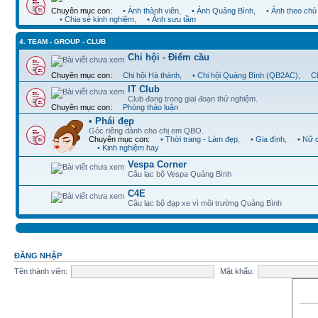
Chuyên mục con:
• Ảnh thành viên
,
• Ảnh Quảng Bình
,
• Ảnh theo chủ
• Chia sẻ kinh nghiệm
,
• Ảnh sưu tầm
4. TEAM - GROUP - CLUB
Chi hội - Điểm cầu
Chuyên mục con:
Chi hội Hà thành
,
• Chi hội Quảng Bình (QB2AC)
,
Ch
IT Club
Club đang trong giai đoạn thử nghiệm.
Chuyên mục con:
Phòng thảo luận
• Phái đẹp
Góc riêng dành cho chị em QBO.
Chuyên mục con:
• Thời trang - Làm đẹp
,
• Gia đình
,
• Nữ 
• Kinh nghiệm hay
Vespa Corner
Câu lạc bộ Vespa Quảng Bình
C4E
Câu lạc bộ đạp xe vì môi trường Quảng Bình
ĐĂNG NHẬP
Tên thành viên:
Mật khẩu: