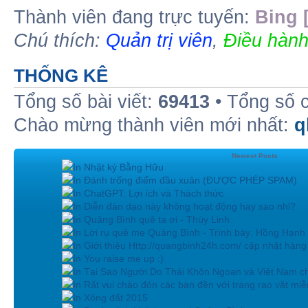
Thành viên đang trực tuyến:
Bing 
Chú thích:
Quản trị viên
,
Điều hành
THỐNG KÊ
Tổng số bài viết:
69413
• Tổng số 
Chào mừng thành viên mới nhất:
q
Newest Posts
In Nhật ký Bằng Hữu
In Đánh trống điểm đầu xuân (ĐƯỢC PHÉP SPAM)
In ChatGPT: Lợi ích và Thách thức
In Diễn đàn dạo này không hoạt động hay sao nhỉ?
In Quảng Bình quê ta ơi - Thùy Linh
In Lời ru quê mẹ Quảng Bình - Trình bày: Hồng Hạnh
In Giới thiệu Http://quangbinh24h.com/ cập nhật hàn
In You raise me up :)
In Tại Sao Người Do Thái Khôn Ngoan và Việt Nam ch
In Rất vui chào đón các bạn đền với trang rao vặt miễn
In Xông đất 2015