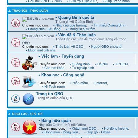
• Cầu nối VINECO 2008
,
• Cứu trợ lũ lụt 2007
,
• Giúp đỡ cá nhân
2. TRAO ĐỔI - THẢO LUẬN
• Quảng Bình quê ta
Thông tin về Quảng Bình.
Chuyên mục con:
• Nhịp cầu quê hương
,
• Tìm hiểu Quảng Bình
,
• Phong Nha - Kẻ Bàng
,
• Thông tin sưu tầm
• Vấn đề & Thảo luận
Thảo luận các vấn đề trong cuộc sống và trong
QBO.
Chuyên mục con:
• Thảo luận về QBO
,
• Người QBO chưa tốt
,
• Muôn mặt tỉnh nhà
• Việc làm - Tuyển dụng
Chuyên mục con:
• Quảng Bình
,
• Hà Nội
,
• TP.HCM
,
• Các nơi khác
,
• Tu nghiệp sinh
• Khoa học - Công nghệ
Chuyên mục con:
• Phần mềm
,
• Internet
,
• Hi-Tech room
Trang tin QBO
Trang tin chính của QBO
3. GIAO LƯU - GIẢI TRÍ
• Bằng hữu quán
Nhịp cầu Online - Kết nối Offline.
Chuyên mục con:
• Khách mời QBO
,
• Hội đồng hương
,
• Đồng môn - Đồng niên.
,
• Gặp gỡ - Offline