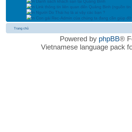
In Danh sách khách sạn tại Quảng Bình
In Link thông tin liên quan đến Quảng Binh (nguồn tin
In Người Do Thái họ là ai vậy các bạn ?
In Con gái Rec-Admin của chúng ta đang cần giúp đỡ 
Trang chủ
Powered by
phpBB
® F
Vietnamese language pack f