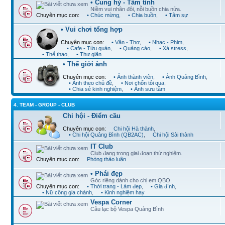
• Cung hỷ - Tâm tình
Niềm vui nhân đôi, nỗi buồn chia nửa.
Chuyên mục con:
• Chúc mừng
,
• Chia buồn
,
• Tâm sự
• Vui chơi tổng hợp
Chuyên mục con:
• Văn - Thơ
,
• Nhạc - Phim
,
• Cafe - Tửu quán
,
• Quảng cáo
,
• Xả stress
,
• Thể thao
,
• Thư giãn
• Thế giới ảnh
Chuyên mục con:
• Ảnh thành viên
,
• Ảnh Quảng Bình
,
• Ảnh theo chủ đề
,
• Nơi chốn tôi qua
,
• Chia sẻ kinh nghiệm
,
• Ảnh sưu tầm
4. TEAM - GROUP - CLUB
Chi hội - Điểm cầu
Chuyên mục con:
Chi hội Hà thành
,
• Chi hội Quảng Bình (QB2AC)
,
Chi hội Sài thành
IT Club
Club đang trong giai đoạn thử nghiệm.
Chuyên mục con:
Phòng thảo luận
• Phái đẹp
Góc riêng dành cho chị em QBO.
Chuyên mục con:
• Thời trang - Làm đẹp
,
• Gia đình
,
• Nữ công gia chánh
,
• Kinh nghiệm hay
Vespa Corner
Câu lạc bộ Vespa Quảng Bình