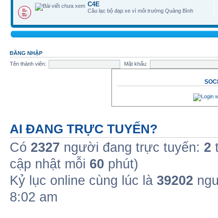
C4E
Câu lạc bộ đạp xe vì môi trường Quảng Bình
ĐĂNG NHẬP
Tên thành viên:
Mật khẩu:
SOCI
AI ĐANG TRỰC TUYẾN?
Có
2327
người đang trực tuyến:
2
t
cập nhật mỗi
60
phút)
Kỷ lục online cùng lúc là
39202
ngư
8:02 am