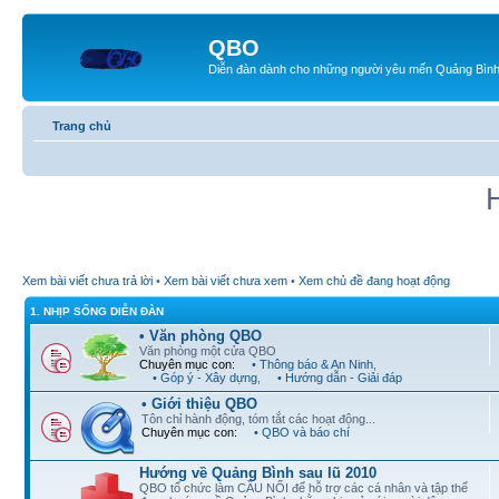
QBO
Diễn đàn dành cho những người yêu mến Quảng Bìn
Trang chủ
Xem bài viết chưa trả lời
•
Xem bài viết chưa xem
•
Xem chủ đề đang hoạt động
1. NHỊP SỐNG DIỄN ĐÀN
• Văn phòng QBO
Văn phòng một cửa QBO
Chuyên mục con:
• Thông báo & An Ninh
,
• Góp ý - Xây dựng
,
• Hướng dẫn - Giải đáp
• Giới thiệu QBO
Tôn chỉ hành động, tóm tắt các hoạt động...
Chuyên mục con:
• QBO và báo chí
Hướng về Quảng Bình sau lũ 2010
QBO tổ chức làm CẦU NỐI để hỗ trợ các cá nhân và tập thể