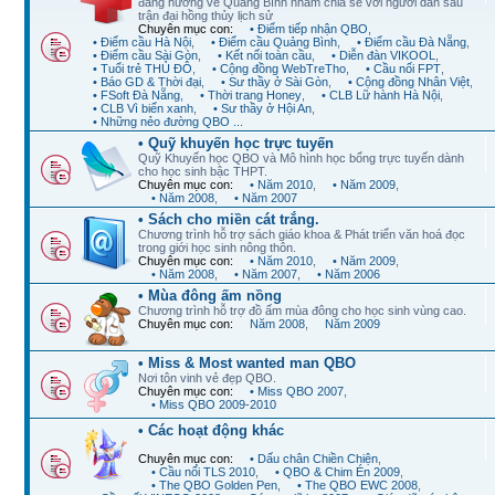
đang hướng về Quảng Bình nhằm chia sẻ với người dân sau
trận đại hồng thủy lịch sử
Chuyên mục con:
• Điểm tiếp nhận QBO
,
• Điểm cầu Hà Nội
,
• Điểm cầu Quảng Bình
,
• Điểm cầu Đà Nẵng
,
• Điểm cầu Sài Gòn
,
• Kết nối toàn cầu
,
• Diễn đàn VIKOOL
,
• Tuổi trẻ THỦ ĐÔ
,
• Cộng đồng WebTreTho
,
• Cầu nối FPT
,
• Báo GD & Thời đại
,
• Sư thầy ở Sài Gòn
,
• Cộng đồng Nhân Việt
,
• FSoft Đà Nẵng
,
• Thời trang Honey
,
• CLB Lữ hành Hà Nội
,
• CLB Vì biển xanh
,
• Sư thầy ở Hội An
,
• Những nẻo đường QBO ...
• Quỹ khuyến học trực tuyến
Quỹ Khuyến học QBO và Mô hình học bổng trực tuyến dành
cho học sinh bậc THPT.
Chuyên mục con:
• Năm 2010
,
• Năm 2009
,
• Năm 2008
,
• Năm 2007
• Sách cho miền cát trắng.
Chương trình hỗ trợ sách giáo khoa & Phát triển văn hoá đọc
trong giới học sinh nông thôn.
Chuyên mục con:
• Năm 2010
,
• Năm 2009
,
• Năm 2008
,
• Năm 2007
,
• Năm 2006
• Mùa đông ấm nồng
Chương trình hỗ trợ đồ ấm mùa đông cho học sinh vùng cao.
Chuyên mục con:
Năm 2008
,
Năm 2009
• Miss & Most wanted man QBO
Nơi tôn vinh vẻ đẹp QBO.
Chuyên mục con:
• Miss QBO 2007
,
• Miss QBO 2009-2010
• Các hoạt động khác
Chuyên mục con:
• Dấu chân Chiền Chiện
,
• Cầu nối TLS 2010
,
• QBO & Chim Én 2009
,
• The QBO Golden Pen
,
• The QBO EWC 2008
,