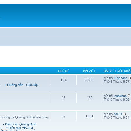
h
CHỦ ĐỀ
BÀI VIẾT
BÀI VIẾT MỚI NHẤ
gửi bởi
Hoa Vinh
124
2289
Thứ 3 Tháng 8 07,
,
• Hướng dẫn - Giải đáp
gửi bởi
saokhue
15
133
Thứ 6 Tháng 9 30,
gửi bởi
focus
87
1331
g hướng về Quảng Bình nhằm chia
Thứ 2 Tháng 9 24,
• Điểm cầu Quảng Bình
,
u
,
• Diễn đàn VIKOOL
,