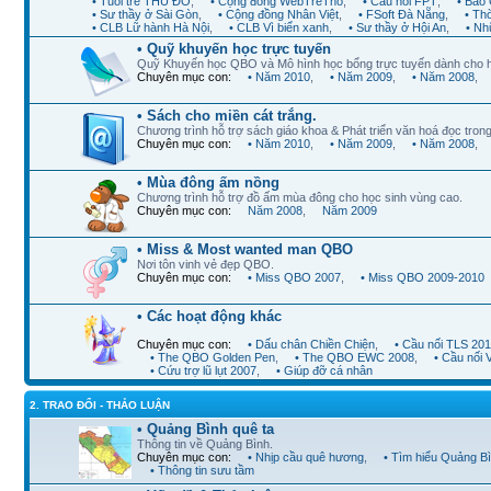
• Tuổi trẻ THỦ ĐÔ
,
• Cộng đồng WebTreTho
,
• Cầu nối FPT
,
• Báo 
• Sư thầy ở Sài Gòn
,
• Cộng đồng Nhân Việt
,
• FSoft Đà Nẵng
,
• Th
• CLB Lữ hành Hà Nội
,
• CLB Vì biển xanh
,
• Sư thầy ở Hội An
,
• Nh
• Quỹ khuyến học trực tuyến
Quỹ Khuyến học QBO và Mô hình học bổng trực tuyến dành cho 
Chuyên mục con:
• Năm 2010
,
• Năm 2009
,
• Năm 2008
,
• Sách cho miền cát trắng.
Chương trình hỗ trợ sách giáo khoa & Phát triển văn hoá đọc trong
Chuyên mục con:
• Năm 2010
,
• Năm 2009
,
• Năm 2008
,
• Mùa đông ấm nồng
Chương trình hỗ trợ đồ ấm mùa đông cho học sinh vùng cao.
Chuyên mục con:
Năm 2008
,
Năm 2009
• Miss & Most wanted man QBO
Nơi tôn vinh vẻ đẹp QBO.
Chuyên mục con:
• Miss QBO 2007
,
• Miss QBO 2009-2010
• Các hoạt động khác
Chuyên mục con:
• Dấu chân Chiền Chiện
,
• Cầu nối TLS 20
• The QBO Golden Pen
,
• The QBO EWC 2008
,
• Cầu nối
• Cứu trợ lũ lụt 2007
,
• Giúp đỡ cá nhân
2. TRAO ĐỔI - THẢO LUẬN
• Quảng Bình quê ta
Thông tin về Quảng Bình.
Chuyên mục con:
• Nhịp cầu quê hương
,
• Tìm hiểu Quảng B
• Thông tin sưu tầm