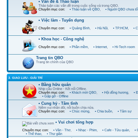
• Vấn đề & Thảo luận
Thảo luận các vấn đề trong cuộc sống và trong QBO.
Chuyên mục con:
• Thảo luận về QBO
,
• Người QBO chưa tố
• Việc làm - Tuyển dụng
Chuyên mục con:
• Quảng Bình
,
• Hà Nội
,
• TP.HCM
,
• 
• Khoa học - Công nghệ
Chuyên mục con:
• Phần mềm
,
• Internet
,
• Hi-Tech room
Trang tin QBO
Trang tin chính của QBO
3. GIAO LƯU - GIẢI TRÍ
• Bằng hữu quán
Nhịp cầu Online - Kết nối Offline.
Chuyên mục con:
• Khách mời QBO
,
• Hội đồng hương
,
• 
• Gặp gỡ - Offline
• Cung hỷ - Tâm tình
Niềm vui nhân đôi, nỗi buồn chia nửa.
Chuyên mục con:
• Chúc mừng
,
• Chia buồn
,
• Tâm sự
• Vui chơi tổng hợp
Chuyên mục con:
• Văn - Thơ
,
• Nhạc - Phim
,
• Cafe - Tửu quán
,
•
• Thể thao
,
• Thư giãn