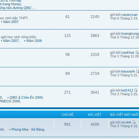
GD & Thời đại
,
ời trang Honey
,
ững nẻo đường QBO ...
gửi bởi
canaryxao
61
2145
học sinh bậc THPT.
Thứ 6 Tháng 2 24,
• Năm 2007
gửi bởi
hoangtrung
115
2863
 giới học sinh nông thôn.
Thứ 5 Tháng 12 19
• Năm 2007
,
• Năm 2006
gửi bởi
saokhue
56
2319
Thứ 2 Tháng 11 28
gửi bởi
kieuoanh
89
2719
Thứ 3 Tháng 5 22,
gửi bởi
kid1412
271
3541
Thứ 3 Tháng 3 25,
10
,
• QBO & Chim Én 2009
,
 VINECO 2008
,
CHỦ ĐỀ
BÀI VIẾT
BÀI VIẾT MỚI NHẤ
gửi bởi
ncvinh
991
4200
Thứ 3 Tháng 9 16,
ình
,
• Phong Nha - Kẻ Bàng
,