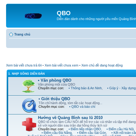
QBO
Diễn đàn dành cho những người yêu mến Quảng Bìn
Trang chủ
Xem bài viết chưa trả lời
•
Xem bài viết chưa xem
•
Xem chủ đề đang hoạt động
1. NHỊP SỐNG DIỄN ĐÀN
• Văn phòng QBO
Văn phòng một cửa QBO
Chuyên mục con:
• Thông báo & An Ninh
,
• Góp ý - Xây dựng
• Giới thiệu QBO
Tôn chỉ hành động, tóm tắt các hoạt động...
Chuyên mục con:
• QBO và báo chí
Hướng về Quảng Bình sau lũ 2010
QBO tổ chức làm CẦU NỐI để hỗ trợ các cá nhân và tập thể đan
sẻ với người dân sau trận đại hồng thủy lịch sử
Chuyên mục con:
• Điểm tiếp nhận QBO
,
• Điểm cầu Hà Nội
,
• Điểm cầu Đà Nẵng
,
• Điểm cầu Sài Gòn
,
• Kết nối toàn cầ