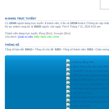
AI ĐANG TRỰC TUYẾN?
Có
18340
người đang trực tuyến:
2
thành viên, 0 ẩn và
18338
khách (Thông tin cập nhậ
Kỷ lục online cùng lúc là
39202
người, vào ngày Thứ 6 Tháng 7 31, 2026 8:02 am
Thành viên đang trực tuyến:
Bing [Bot]
,
Google [Bot]
Chú thích:
Quản trị viên
,
Điều hành viên chính
THỐNG KÊ
Tổng số bài viết:
69413
• Tổng số chủ đề:
5283
• Tổng số thành viên:
9352
• Chào mừng 
In Nhật ký Bằng Hữu
In Đánh trống điểm đầu xuân (
In ChatGPT: Lợi ích và Thách thứ
In Diễn đàn dạo này không hoạt 
In Quảng Bình quê ta ơi - Thùy Li
In Lời ru quê mẹ Quảng Bình - Tr
In Giới thiệu Http://quangbinh24
In You raise me up :)
In Tại Sao Người Do Thái Khôn N
In Rất vui chào đón các bạn đền vớ
In Xông đất 2015