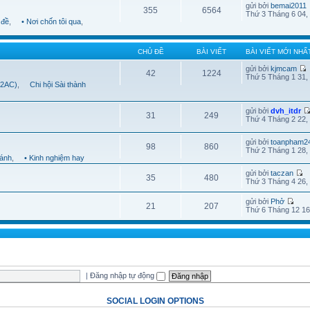
gửi bởi
bemai2011
355
6564
Thứ 3 Tháng 6 04,
 đề
,
• Nơi chốn tôi qua
,
CHỦ ĐỀ
BÀI VIẾT
BÀI VIẾT MỚI NHẤ
gửi bởi
kjmcam
42
1224
Thứ 5 Tháng 1 31,
B2AC)
,
Chi hội Sài thành
gửi bởi
dvh_itdr
31
249
Thứ 4 Tháng 2 22,
gửi bởi
toanpham2
98
860
Thứ 2 Tháng 1 28,
hánh
,
• Kinh nghiệm hay
gửi bởi
taczan
35
480
Thứ 3 Tháng 4 26,
gửi bởi
Phở
21
207
Thứ 6 Tháng 12 16
|
Đăng nhập tự động
SOCIAL LOGIN OPTIONS