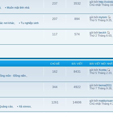
gửi bởi
http://xskt
237
3532
Chủ nhật Tháng 10
t
,
• Muôn mặt tỉnh nhà
gửi bởi
mytom
207
894
Thứ 5 Tháng 9 25,
Các nơi khác
,
• Tu nghiệp sinh
gửi bởi
beckh
117
574
Thứ 2 Tháng 6 03,
CHỦ ĐỀ
BÀI VIẾT
BÀI VIẾT MỚI NHẤ
gửi bởi
Xvetta
162
8431
Thứ 5 Tháng 2 23,
Đồng môn - Đồng niên.
,
gửi bởi
bemai2011
344
4922
Thứ 7 Tháng 9 28,
gửi bởi
maiductuan
1261
14606
Chủ nhật Tháng 4 
 Quảng cáo
,
• Xả stress
,