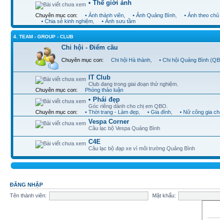
• Thế giới ảnh
Chuyên mục con:
• Ảnh thành viên
,
• Ảnh Quảng Bình
,
• Ảnh theo chủ
• Chia sẻ kinh nghiệm
,
• Ảnh sưu tầm
4. TEAM - GROUP - CLUB
Chi hội - Điểm cầu
Chuyên mục con:
Chi hội Hà thành
,
• Chi hội Quảng Bình (Q
IT Club
Club đang trong giai đoạn thử nghiệm.
Chuyên mục con:
Phòng thảo luận
• Phái đẹp
Góc riêng dành cho chị em QBO.
Chuyên mục con:
• Thời trang - Làm đẹp
,
• Gia đình
,
• Nữ công gia c
Vespa Corner
Câu lạc bộ Vespa Quảng Bình
C4E
Câu lạc bộ đạp xe vì môi trường Quảng Bình
ĐĂNG NHẬP
Tên thành viên:
Mật khẩu: