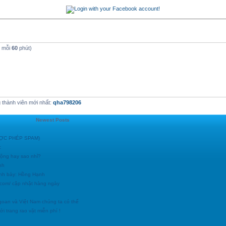
t mỗi
60
phút)
thành viên mới nhất:
qha798206
Newest Posts
ĐƯỢC PHÉP SPAM)
c
động hay sao nhỉ?
nh
ình bày: Hồng Hạnh
h.com/ cập nhật hàng ngày
goan và Việt Nam chúng ta có thể
i trang rao vặt miễn phí !