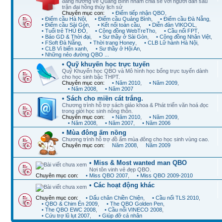
đang hướng về Quảng Bình nhằm chia sẻ với người dân sau
trận đại hồng thủy lịch sử
Chuyên mục con:
• Điểm tiếp nhận QBO
,
• Điểm cầu Hà Nội
,
• Điểm cầu Quảng Bình
,
• Điểm cầu Đà Nẵng
,
• Điểm cầu Sài Gòn
,
• Kết nối toàn cầu
,
• Diễn đàn VIKOOL
,
• Tuổi trẻ THỦ ĐÔ
,
• Cộng đồng WebTreTho
,
• Cầu nối FPT
,
• Báo GD & Thời đại
,
• Sư thầy ở Sài Gòn
,
• Cộng đồng Nhân Việt
,
• FSoft Đà Nẵng
,
• Thời trang Honey
,
• CLB Lữ hành Hà Nội
,
• CLB Vì biển xanh
,
• Sư thầy ở Hội An
,
• Những nẻo đường QBO ...
• Quỹ khuyến học trực tuyến
Quỹ Khuyến học QBO và Mô hình học bổng trực tuyến dành
cho học sinh bậc THPT.
Chuyên mục con:
• Năm 2010
,
• Năm 2009
,
• Năm 2008
,
• Năm 2007
• Sách cho miền cát trắng.
Chương trình hỗ trợ sách giáo khoa & Phát triển văn hoá đọc
trong giới học sinh nông thôn.
Chuyên mục con:
• Năm 2010
,
• Năm 2009
,
• Năm 2008
,
• Năm 2007
,
• Năm 2006
• Mùa đông ấm nồng
Chương trình hỗ trợ đồ ấm mùa đông cho học sinh vùng cao.
Chuyên mục con:
Năm 2008
,
Năm 2009
• Miss & Most wanted man QBO
Nơi tôn vinh vẻ đẹp QBO.
Chuyên mục con:
• Miss QBO 2007
,
• Miss QBO 2009-2010
• Các hoạt động khác
Chuyên mục con:
• Dấu chân Chiền Chiện
,
• Cầu nối TLS 2010
,
• QBO & Chim Én 2009
,
• The QBO Golden Pen
,
• The QBO EWC 2008
,
• Cầu nối VINECO 2008
,
• Cứu trợ lũ lụt 2007
,
• Giúp đỡ cá nhân