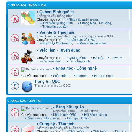
2. TRAO ĐỔI - THẢO LUẬN
• Quảng Bình quê ta
Thông tin về Quảng Bình.
Chuyên mục con:
• Nhịp cầu quê hương
,
• Tìm hiểu Quảng Bình
,
• Phong Nha - Kẻ Bàng
,
• Thông tin sưu tầm
• Vấn đề & Thảo luận
Thảo luận các vấn đề trong cuộc sống và trong QBO.
Chuyên mục con:
• Thảo luận về QBO
,
• Người QBO chưa tốt
,
• Muôn mặt tỉnh nhà
• Việc làm - Tuyển dụng
Chuyên mục con:
• Quảng Bình
,
• Hà Nội
,
• TP.HCM
,
• Các nơi khác
,
• Tu nghiệp sinh
• Khoa học - Công nghệ
Chuyên mục con:
• Phần mềm
,
• Internet
,
• Hi-Tech room
Trang tin QBO
Trang tin chính của QBO
3. GIAO LƯU - GIẢI TRÍ
• Bằng hữu quán
Nhịp cầu Online - Kết nối Offline.
Chuyên mục con:
• Khách mời QBO
,
• Hội đồng hương
,
• Đồng môn - Đồng niên.
,
• Gặp gỡ - Offline
• Cung hỷ - Tâm tình
Niềm vui nhân đôi, nỗi buồn chia nửa.
Chuyên mục con:
• Chúc mừng
,
• Chia buồn
,
• Tâm sự