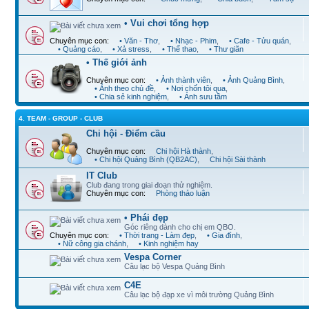
• Vui chơi tổng hợp
Chuyên mục con:
• Văn - Thơ
,
• Nhạc - Phim
,
• Cafe - Tửu quán
,
• Quảng cáo
,
• Xả stress
,
• Thể thao
,
• Thư giãn
• Thế giới ảnh
Chuyên mục con:
• Ảnh thành viên
,
• Ảnh Quảng Bình
,
• Ảnh theo chủ đề
,
• Nơi chốn tôi qua
,
• Chia sẻ kinh nghiệm
,
• Ảnh sưu tầm
4. TEAM - GROUP - CLUB
Chi hội - Điểm cầu
Chuyên mục con:
Chi hội Hà thành
,
• Chi hội Quảng Bình (QB2AC)
,
Chi hội Sài thành
IT Club
Club đang trong giai đoạn thử nghiệm.
Chuyên mục con:
Phòng thảo luận
• Phái đẹp
Góc riêng dành cho chị em QBO.
Chuyên mục con:
• Thời trang - Làm đẹp
,
• Gia đình
,
• Nữ công gia chánh
,
• Kinh nghiệm hay
Vespa Corner
Câu lạc bộ Vespa Quảng Bình
C4E
Câu lạc bộ đạp xe vì môi trường Quảng Bình