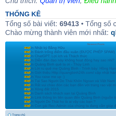
Chú thích:
Quản trị viên
,
Điều hành
THỐNG KÊ
Tổng số bài viết:
69413
• Tổng số 
Chào mừng thành viên mới nhất:
q
Newest Posts
In Nhật ký Bằng Hữu
In Đánh trống điểm đầu xuân (ĐƯỢC PHÉP SPAM)
In ChatGPT: Lợi ích và Thách thức
In Diễn đàn dạo này không hoạt động hay sao nhỉ?
In Quảng Bình quê ta ơi - Thùy Linh
In Lời ru quê mẹ Quảng Bình - Trình bày: Hồng Hạ
In Giới thiệu Http://quangbinh24h.com/ cập nhật hà
In You raise me up :)
In Tại Sao Người Do Thái Khôn Ngoan và Việt Nam 
In Rất vui chào đón các bạn đền với trang rao vặt mi
In Xông đất 2015
In Danh sách khách sạn tại Quảng Bình
In Link thông tin liên quan đến Quảng Binh (nguồn t
In Người Do Thái họ là ai vậy các bạn ?
In Con gái Rec-Admin của chúng ta đang cần giúp đ
Trang chủ