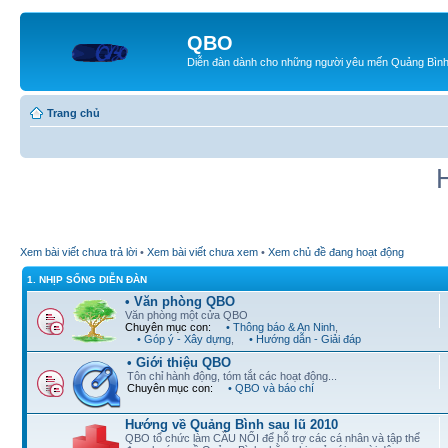
QBO
Diễn đàn dành cho những người yêu mến Quảng Bìn
Trang chủ
Xem bài viết chưa trả lời
•
Xem bài viết chưa xem
•
Xem chủ đề đang hoạt động
1. NHỊP SỐNG DIỄN ĐÀN
• Văn phòng QBO
Văn phòng một cửa QBO
Chuyên mục con:
• Thông báo & An Ninh
,
• Góp ý - Xây dựng
,
• Hướng dẫn - Giải đáp
• Giới thiệu QBO
Tôn chỉ hành động, tóm tắt các hoạt động...
Chuyên mục con:
• QBO và báo chí
Hướng về Quảng Bình sau lũ 2010
QBO tổ chức làm CẦU NỐI để hỗ trợ các cá nhân và tập thể