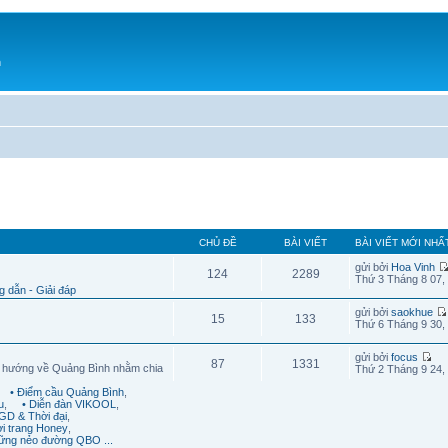
h
CHỦ ĐỀ
BÀI VIẾT
BÀI VIẾT MỚI NHẤ
gửi bởi
Hoa Vinh
124
2289
Thứ 3 Tháng 8 07,
 dẫn - Giải đáp
gửi bởi
saokhue
15
133
Thứ 6 Tháng 9 30,
gửi bởi
focus
87
1331
g hướng về Quảng Bình nhằm chia
Thứ 2 Tháng 9 24,
• Điểm cầu Quảng Bình
,
u
,
• Diễn đàn VIKOOL
,
GD & Thời đại
,
ời trang Honey
,
ững nẻo đường QBO ...