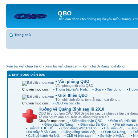
QBO
Diễn đàn dành cho những người yêu mến Quảng Bìn
Trang chủ
Xem bài viết chưa trả lời
•
Xem bài viết chưa xem
•
Xem chủ đề đang hoạt động
1. NHỊP SỐNG DIỄN ĐÀN
• Văn phòng QBO
Văn phòng một cửa QBO
Chuyên mục con:
• Thông báo & An Ninh
,
• Góp ý - Xây dựng
,
• Hướng
• Giới thiệu QBO
Tôn chỉ hành động, tóm tắt các hoạt động...
Chuyên mục con:
• QBO và báo chí
Hướng về Quảng Bình sau lũ 2010
QBO tổ chức làm CẦU NỐI để hỗ trợ các cá nhân và tập thể đan
sẻ với người dân sau trận đại hồng thủy lịch sử
Chuyên mục con:
• Điểm tiếp nhận QBO
,
• Điểm cầu Hà Nội
,
• Điểm cầu Đà Nẵng
,
• Điểm cầu Sài Gòn
,
• Kết nối toàn cầ
• Tuổi trẻ THỦ ĐÔ
,
• Cộng đồng WebTreTho
,
• Cầu nối FPT
,
• Báo 
• Sư thầy ở Sài Gòn
,
• Cộng đồng Nhân Việt
,
• FSoft Đà Nẵng
,
• Th
• CLB Lữ hành Hà Nội
,
• CLB Vì biển xanh
,
• Sư thầy ở Hội An
,
• Nh