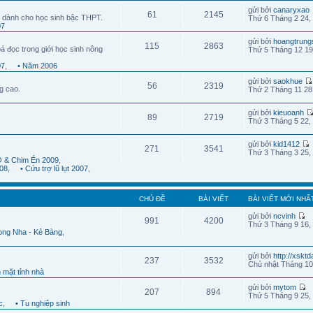
gửi bởi
canaryxao
61
2145
 dành cho học sinh bậc THPT.
Thứ 6 Tháng 2 24,
07
gửi bởi
hoangtrung
115
2863
á đọc trong giới học sinh nông
Thứ 5 Tháng 12 19
07
,
• Năm 2006
gửi bởi
saokhue
56
2319
g cao.
Thứ 2 Tháng 11 28
gửi bởi
kieuoanh
89
2719
Thứ 3 Tháng 5 22,
gửi bởi
kid1412
271
3541
Thứ 3 Tháng 3 25,
 & Chim Én 2009
,
08
,
• Cứu trợ lũ lụt 2007
,
CHỦ ĐỀ
BÀI VIẾT
BÀI VIẾT MỚI NHẤ
gửi bởi
ncvinh
991
4200
Thứ 3 Tháng 9 16,
ong Nha - Kẻ Bàng
,
gửi bởi
http://xskt
237
3532
Chủ nhật Tháng 10
 mặt tỉnh nhà
gửi bởi
mytom
207
894
Thứ 5 Tháng 9 25,
c
,
• Tu nghiệp sinh