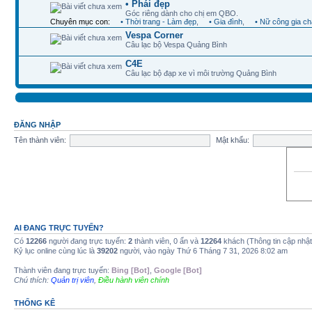
• Phái đẹp
Góc riêng dành cho chị em QBO.
Chuyên mục con:
• Thời trang - Làm đẹp
,
• Gia đình
,
• Nữ công gia c
Vespa Corner
Câu lạc bộ Vespa Quảng Bình
C4E
Câu lạc bộ đạp xe vì môi trường Quảng Bình
ĐĂNG NHẬP
Tên thành viên:
Mật khẩu:
AI ĐANG TRỰC TUYẾN?
Có
12266
người đang trực tuyến:
2
thành viên, 0 ẩn và
12264
khách (Thông tin cập nhậ
Kỷ lục online cùng lúc là
39202
người, vào ngày Thứ 6 Tháng 7 31, 2026 8:02 am
Thành viên đang trực tuyến:
Bing [Bot]
,
Google [Bot]
Chú thích:
Quản trị viên
,
Điều hành viên chính
THỐNG KÊ