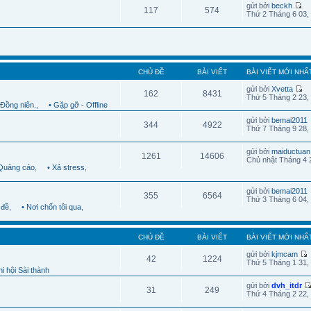
gửi bởi
beckh
117
574
Thứ 2 Tháng 6 03,
CHỦ ĐỀ
BÀI VIẾT
BÀI VIẾT MỚI NHẤ
gửi bởi
Xvetta
162
8431
Thứ 5 Tháng 2 23,
 Đồng niên.
,
• Gặp gỡ - Offline
gửi bởi
bemai2011
344
4922
Thứ 7 Tháng 9 28,
gửi bởi
maiductuan
1261
14606
Chủ nhật Tháng 4 
 Quảng cáo
,
• Xả stress
,
gửi bởi
bemai2011
355
6564
Thứ 3 Tháng 6 04,
 đề
,
• Nơi chốn tôi qua
,
CHỦ ĐỀ
BÀI VIẾT
BÀI VIẾT MỚI NHẤ
gửi bởi
kjmcam
42
1224
Thứ 5 Tháng 1 31,
i hội Sài thành
gửi bởi
dvh_itdr
31
249
Thứ 4 Tháng 2 22,