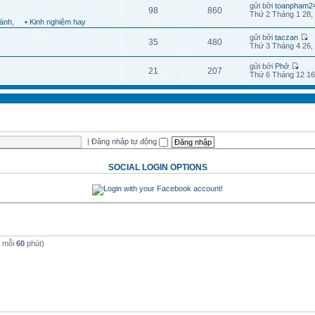
gửi bởi
toanpham2
98
860
Thứ 2 Tháng 1 28,
hánh
,
• Kinh nghiệm hay
gửi bởi
taczan
35
480
Thứ 3 Tháng 4 26,
gửi bởi
Phở
21
207
Thứ 6 Tháng 12 16
|
Đăng nhập tự động
SOCIAL LOGIN OPTIONS
t mỗi
60
phút)