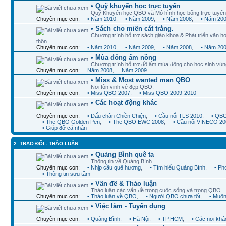
• Quỹ khuyến học trực tuyến
Quỹ Khuyến học QBO và Mô hình học bổng trực tuyến
Chuyên mục con:
• Năm 2010
,
• Năm 2009
,
• Năm 2008
,
• Năm 20
• Sách cho miền cát trắng.
Chương trình hỗ trợ sách giáo khoa & Phát triển văn ho
thôn.
Chuyên mục con:
• Năm 2010
,
• Năm 2009
,
• Năm 2008
,
• Năm 20
• Mùa đông ấm nồng
Chương trình hỗ trợ đồ ấm mùa đông cho học sinh vùn
Chuyên mục con:
Năm 2008
,
Năm 2009
• Miss & Most wanted man QBO
Nơi tôn vinh vẻ đẹp QBO.
Chuyên mục con:
• Miss QBO 2007
,
• Miss QBO 2009-2010
• Các hoạt động khác
Chuyên mục con:
• Dấu chân Chiền Chiện
,
• Cầu nối TLS 2010
,
• QBO
• The QBO Golden Pen
,
• The QBO EWC 2008
,
• Cầu nối VINECO 20
• Giúp đỡ cá nhân
2. TRAO ĐỔI - THẢO LUẬN
• Quảng Bình quê ta
Thông tin về Quảng Bình.
Chuyên mục con:
• Nhịp cầu quê hương
,
• Tìm hiểu Quảng Bình
,
• Ph
• Thông tin sưu tầm
• Vấn đề & Thảo luận
Thảo luận các vấn đề trong cuộc sống và trong QBO.
Chuyên mục con:
• Thảo luận về QBO
,
• Người QBO chưa tốt
,
• Muôn
• Việc làm - Tuyển dụng
Chuyên mục con:
• Quảng Bình
,
• Hà Nội
,
• TP.HCM
,
• Các nơi khá