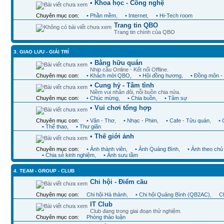
• Khoa học - Công nghệ
Chuyên mục con:
• Phần mềm
,
• Internet
,
• Hi-Tech room
Trang tin QBO
Trang tin chính của QBO
3. GIAO LƯU - GIẢI TRÍ
• Bằng hữu quán
Nhịp cầu Online - Kết nối Offline.
Chuyên mục con:
• Khách mời QBO
,
• Hội đồng hương
,
• Đồng môn -
• Cung hỷ - Tâm tình
Niềm vui nhân đôi, nỗi buồn chia nửa.
Chuyên mục con:
• Chúc mừng
,
• Chia buồn
,
• Tâm sự
• Vui chơi tổng hợp
Chuyên mục con:
• Văn - Thơ
,
• Nhạc - Phim
,
• Cafe - Tửu quán
,
•
• Thể thao
,
• Thư giãn
• Thế giới ảnh
Chuyên mục con:
• Ảnh thành viên
,
• Ảnh Quảng Bình
,
• Ảnh theo chủ
• Chia sẻ kinh nghiệm
,
• Ảnh sưu tầm
4. TEAM - GROUP - CLUB
Chi hội - Điểm cầu
Chuyên mục con:
Chi hội Hà thành
,
• Chi hội Quảng Bình (QB2AC)
,
Ch
IT Club
Club đang trong giai đoạn thử nghiệm.
Chuyên mục con:
Phòng thảo luận