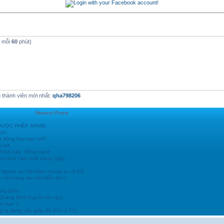
t mỗi
60
phút)
thành viên mới nhất:
qha798206
Newest Posts
 (ĐƯỢC PHÉP SPAM)
hức
t động hay sao nhỉ?
 Linh
 Trình bày: Hồng Hạnh
24h.com/ cập nhật hàng ngày
 Ngoan và Việt Nam chúng ta có thể
 với trang rao vặt miễn phí !
ảng Bình
 Quảng Binh (nguồn tin cậy)
ác bạn ?
 ta đang cần giúp đỡ (chú ý Tr1)