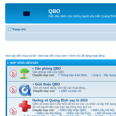
QBO
Diễn đàn dành cho những người yêu mến Quảng Bìn
Trang chủ
Xem bài viết chưa trả lời
•
Xem bài viết chưa xem
•
Xem chủ đề đang hoạt động
1. NHỊP SỐNG DIỄN ĐÀN
• Văn phòng QBO
Văn phòng một cửa QBO
Chuyên mục con:
• Thông báo & An Ninh
,
• Góp ý - Xây dựng
• Giới thiệu QBO
Tôn chỉ hành động, tóm tắt các hoạt động...
Chuyên mục con:
• QBO và báo chí
Hướng về Quảng Bình sau lũ 2010
QBO tổ chức làm CẦU NỐI để hỗ trợ các cá nhân và tập thể đan
sẻ với người dân sau trận đại hồng thủy lịch sử
Chuyên mục con:
• Điểm tiếp nhận QBO
,
• Điểm cầu Hà Nội
,
• Điểm cầu Đà Nẵng
,
• Điểm cầu Sài Gòn
,
• Kết nối toàn cầ