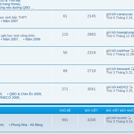
GD & Thời đại
,
ời trang Honey
,
ững nẻo đường QBO ...
gửi bởi
canaryxao
61
2145
học sinh bậc THPT.
Thứ 6 Tháng 2 24,
• Năm 2007
gửi bởi
hoangtrung
115
2863
 giới học sinh nông thôn.
Thứ 5 Tháng 12 19
• Năm 2007
,
• Năm 2006
gửi bởi
saokhue
56
2319
Thứ 2 Tháng 11 28
gửi bởi
kieuoanh
89
2719
Thứ 3 Tháng 5 22,
gửi bởi
kid1412
271
3541
Thứ 3 Tháng 3 25,
10
,
• QBO & Chim Én 2009
,
 VINECO 2008
,
CHỦ ĐỀ
BÀI VIẾT
BÀI VIẾT MỚI NHẤ
gửi bởi
ncvinh
991
4200
Thứ 3 Tháng 9 16,
ình
,
• Phong Nha - Kẻ Bàng
,