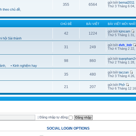
gửi bởi
bemai2011
355
6564
Thứ 3 Tháng 6 04,
nh theo chủ đề
,
CHỦ ĐỀ
BÀI VIẾT
BÀI VIẾT MỚI NHẤ
gửi bởi
kjmcam
42
1224
Thứ 5 Tháng 1 31,
i hội Sài thành
gửi bởi
dvh_itdr
31
249
Thứ 4 Tháng 2 22,
gửi bởi
toanpham2
98
860
Thứ 2 Tháng 1 28,
hánh
,
• Kinh nghiệm hay
gửi bởi
taczan
35
480
Thứ 3 Tháng 4 26,
gửi bởi
Phở
21
207
Thứ 6 Tháng 12 16
|
Đăng nhập tự động
SOCIAL LOGIN OPTIONS