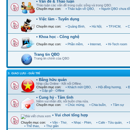
• Vấn đề & Thảo luận
Thảo luận các vấn đề trong cuộc sống và trong QBO.
Chuyên mục con:
• Thảo luận về QBO
,
• Người QBO chưa tố
• Việc làm - Tuyển dụng
Chuyên mục con:
• Quảng Bình
,
• Hà Nội
,
• TP.HCM
,
• 
• Khoa học - Công nghệ
Chuyên mục con:
• Phần mềm
,
• Internet
,
• Hi-Tech room
Trang tin QBO
Trang tin chính của QBO
3. GIAO LƯU - GIẢI TRÍ
• Bằng hữu quán
Nhịp cầu Online - Kết nối Offline.
Chuyên mục con:
• Khách mời QBO
,
• Hội đồng hương
,
• 
• Gặp gỡ - Offline
• Cung hỷ - Tâm tình
Niềm vui nhân đôi, nỗi buồn chia nửa.
Chuyên mục con:
• Chúc mừng
,
• Chia buồn
,
• Tâm sự
• Vui chơi tổng hợp
Chuyên mục con:
• Văn - Thơ
,
• Nhạc - Phim
,
• Cafe - Tửu quán
,
•
• Thể thao
,
• Thư giãn