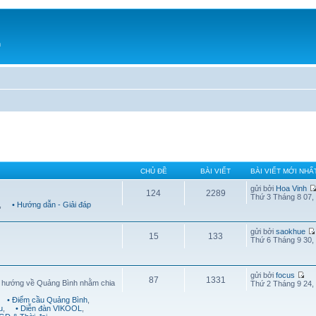
h
CHỦ ĐỀ
BÀI VIẾT
BÀI VIẾT MỚI NHẤ
gửi bởi
Hoa Vinh
124
2289
Thứ 3 Tháng 8 07,
,
• Hướng dẫn - Giải đáp
gửi bởi
saokhue
15
133
Thứ 6 Tháng 9 30,
gửi bởi
focus
87
1331
g hướng về Quảng Bình nhằm chia
Thứ 2 Tháng 9 24,
• Điểm cầu Quảng Bình
,
u
,
• Diễn đàn VIKOOL
,