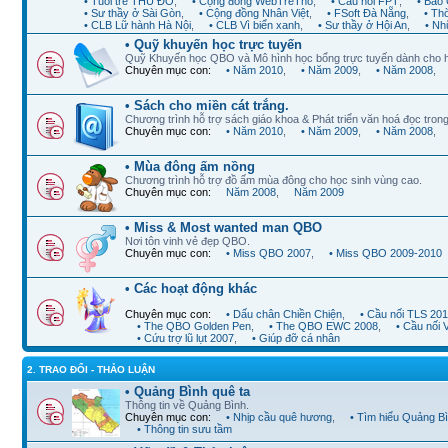
• Tuổi trẻ THỦ ĐÔ
,
• Cộng đồng WebTreTho
,
• Cầu nối FPT
,
• Báo 
• Sư thầy ở Sài Gòn
,
• Cộng đồng Nhân Việt
,
• FSoft Đà Nẵng
,
• Th
• CLB Lữ hành Hà Nội
,
• CLB Vì biển xanh
,
• Sư thầy ở Hội An
,
• Nh
• Quỹ khuyến học trực tuyến
Quỹ Khuyến học QBO và Mô hình học bổng trực tuyến dành cho 
Chuyên mục con:
• Năm 2010
,
• Năm 2009
,
• Năm 2008
,
• Sách cho miền cát trắng.
Chương trình hỗ trợ sách giáo khoa & Phát triển văn hoá đọc trong
Chuyên mục con:
• Năm 2010
,
• Năm 2009
,
• Năm 2008
,
• Mùa đông ấm nồng
Chương trình hỗ trợ đồ ấm mùa đông cho học sinh vùng cao.
Chuyên mục con:
Năm 2008
,
Năm 2009
• Miss & Most wanted man QBO
Nơi tôn vinh vẻ đẹp QBO.
Chuyên mục con:
• Miss QBO 2007
,
• Miss QBO 2009-2010
• Các hoạt động khác
Chuyên mục con:
• Dấu chân Chiền Chiện
,
• Cầu nối TLS 20
• The QBO Golden Pen
,
• The QBO EWC 2008
,
• Cầu nối
• Cứu trợ lũ lụt 2007
,
• Giúp đỡ cá nhân
2. TRAO ĐỔI - THẢO LUẬN
• Quảng Bình quê ta
Thông tin về Quảng Bình.
Chuyên mục con:
• Nhịp cầu quê hương
,
• Tìm hiểu Quảng B
• Thông tin sưu tầm