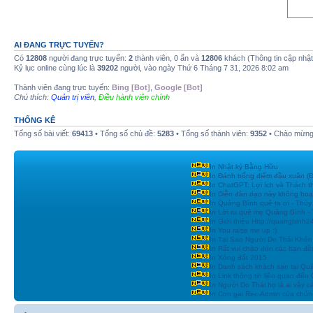
AI ĐANG TRỰC TUYẾN?
Có
12808
người đang trực tuyến:
2
thành viên, 0 ẩn và
12806
khách (Thông tin cập nhậ
Kỷ lục online cùng lúc là
39202
người, vào ngày Thứ 6 Tháng 7 31, 2026 8:02 am
Thành viên đang trực tuyến:
Bing [Bot]
,
Google [Bot]
Chú thích:
Quản trị viên
,
Điều hành viên chính
THỐNG KÊ
Tổng số bài viết:
69413
• Tổng số chủ đề:
5283
• Tổng số thành viên:
9352
• Chào mừng 
In Nhật ký Bằng Hữu
In Đánh trống điểm đầu xuân
In ChatGPT: Lợi ích và Thách t
In Diễn đàn dạo này không hoạ
In Quảng Bình quê ta ơi - Thùy
In Lời ru quê mẹ Quảng Bình -
In Giới thiệu Http://quangbinh
In You raise me up :)
In Tại Sao Người Do Thái Khôn
In Rất vui chào đón các bạn đền
In Xông đất 2015
In Danh sách khách sạn tại Qu
In Link thông tin liên quan đến
In Người Do Thái họ là ai vậy c
In Con gái Rec-Admin của chúng