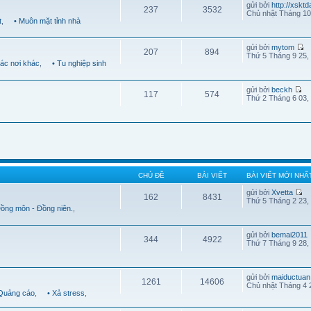
gửi bởi
http://xskt
237
3532
Chủ nhật Tháng 10
t
,
• Muôn mặt tỉnh nhà
gửi bởi
mytom
207
894
Thứ 5 Tháng 9 25,
Các nơi khác
,
• Tu nghiệp sinh
gửi bởi
beckh
117
574
Thứ 2 Tháng 6 03,
CHỦ ĐỀ
BÀI VIẾT
BÀI VIẾT MỚI NHẤ
gửi bởi
Xvetta
162
8431
Thứ 5 Tháng 2 23,
Đồng môn - Đồng niên.
,
gửi bởi
bemai2011
344
4922
Thứ 7 Tháng 9 28,
gửi bởi
maiductuan
1261
14606
Chủ nhật Tháng 4 
 Quảng cáo
,
• Xả stress
,