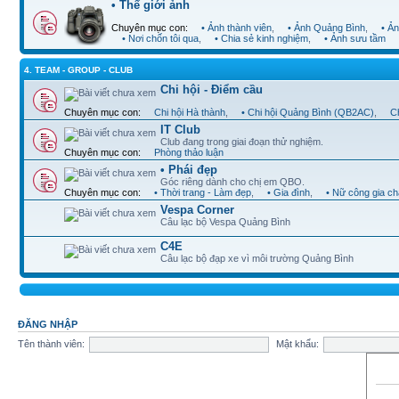
• Thế giới ảnh
Chuyên mục con:
• Ảnh thành viên
,
• Ảnh Quảng Bình
,
• Ả
• Nơi chốn tôi qua
,
• Chia sẻ kinh nghiệm
,
• Ảnh sưu tầm
4. TEAM - GROUP - CLUB
Chi hội - Điểm cầu
Chuyên mục con:
Chi hội Hà thành
,
• Chi hội Quảng Bình (QB2AC)
,
Ch
IT Club
Club đang trong giai đoạn thử nghiệm.
Chuyên mục con:
Phòng thảo luận
• Phái đẹp
Góc riêng dành cho chị em QBO.
Chuyên mục con:
• Thời trang - Làm đẹp
,
• Gia đình
,
• Nữ công gia c
Vespa Corner
Câu lạc bộ Vespa Quảng Bình
C4E
Câu lạc bộ đạp xe vì môi trường Quảng Bình
ĐĂNG NHẬP
Tên thành viên:
Mật khẩu: