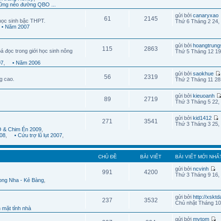
ững nẻo đường QBO ...
gửi bởi
canaryxao
61
2145
học sinh bậc THPT.
Thứ 6 Tháng 2 24,
• Năm 2007
gửi bởi
hoangtrung
115
2863
á đọc trong giới học sinh nông
Thứ 5 Tháng 12 19
07
,
• Năm 2006
gửi bởi
saokhue
56
2319
g cao.
Thứ 2 Tháng 11 28
gửi bởi
kieuoanh
89
2719
Thứ 3 Tháng 5 22,
gửi bởi
kid1412
271
3541
Thứ 3 Tháng 3 25,
 & Chim Én 2009
,
08
,
• Cứu trợ lũ lụt 2007
,
CHỦ ĐỀ
BÀI VIẾT
BÀI VIẾT MỚI NHẤ
gửi bởi
ncvinh
991
4200
Thứ 3 Tháng 9 16,
ong Nha - Kẻ Bàng
,
gửi bởi
http://xskt
237
3532
Chủ nhật Tháng 10
 mặt tỉnh nhà
gửi bởi
mytom