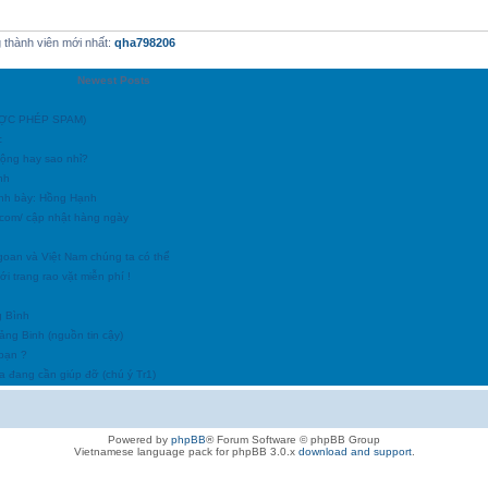
thành viên mới nhất:
qha798206
Newest Posts
ĐƯỢC PHÉP SPAM)
c
động hay sao nhỉ?
nh
ình bày: Hồng Hạnh
h.com/ cập nhật hàng ngày
goan và Việt Nam chúng ta có thể
i trang rao vặt miễn phí !
g Bình
uảng Binh (nguồn tin cậy)
 bạn ?
a đang cần giúp đỡ (chú ý Tr1)
Powered by
phpBB
® Forum Software © phpBB Group
Vietnamese language pack for phpBB 3.0.x
download and support
.