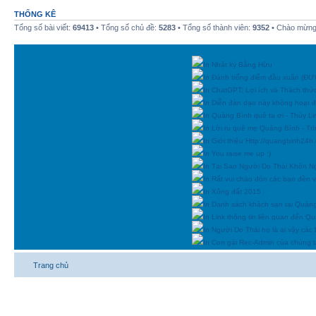
THỐNG KÊ
Tổng số bài viết:
69413
• Tổng số chủ đề:
5283
• Tổng số thành viên:
9352
• Chào mừng 
In Nhật ký Bằng Hữu
In Đánh trống điểm đầu xuân (
In ChatGPT: Lợi ích và Thách thứ
In Diễn đàn dạo này không hoạt 
In Quảng Bình quê ta ơi - Thùy Li
In Lời ru quê mẹ Quảng Bình - Tr
In Giới thiệu Http://quangbinh24
In You raise me up :)
In Tại Sao Người Do Thái Khôn N
In Rất vui chào đón các bạn đền vớ
In Xông đất 2015
In Danh sách khách sạn tại Quản
In Link thông tin liên quan đến Q
In Người Do Thái họ là ai vậy các
In Con gái Rec-Admin của chúng t
Trang chủ