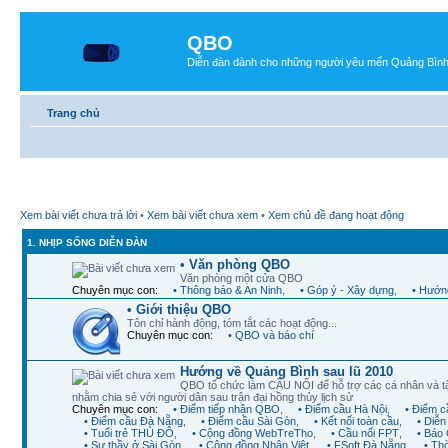
QBO
Diễn đàn dành cho những người yêu mến Quảng Bìn
Trang chủ
Xem bài viết chưa trả lời
•
Xem bài viết chưa xem
•
Xem chủ đề đang hoạt động
1. NHỊP SỐNG DIỄN ĐÀN
• Văn phòng QBO
Văn phòng một cửa QBO
Chuyên mục con:
• Thông báo & An Ninh
,
• Góp ý - Xây dựng
,
• Hướng
• Giới thiệu QBO
Tôn chỉ hành động, tóm tắt các hoạt động...
Chuyên mục con:
• QBO và báo chí
Hướng về Quảng Bình sau lũ 2010
QBO tổ chức làm CẦU NỐI để hỗ trợ các cá nhân và t
nhằm chia sẻ với người dân sau trận đại hồng thủy lịch sử
Chuyên mục con:
• Điểm tiếp nhận QBO
,
• Điểm cầu Hà Nội
,
• Điểm 
• Điểm cầu Đà Nẵng
,
• Điểm cầu Sài Gòn
,
• Kết nối toàn cầu
,
• Diễ
• Tuổi trẻ THỦ ĐÔ
,
• Cộng đồng WebTreTho
,
• Cầu nối FPT
,
• Báo 
• Sư thầy ở Sài Gòn
,
• Cộng đồng Nhân Việt
,
• FSoft Đà Nẵng
,
• Th