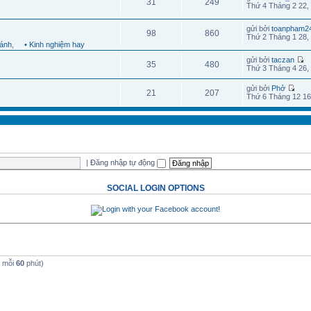
31
249
Thứ 4 Tháng 2 22,
gửi bởi
toanpham2
98
860
Thứ 2 Tháng 1 28,
hánh
,
• Kinh nghiệm hay
gửi bởi
taczan
35
480
Thứ 3 Tháng 4 26,
gửi bởi
Phở
21
207
Thứ 6 Tháng 12 16
|
Đăng nhập tự động
SOCIAL LOGIN OPTIONS
t mỗi
60
phút)