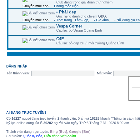
Club đang trong giai đoạn thử nghiệm.
Chuyên mục con:
Phòng thảo luận
• Phái đẹp
Góc riêng dành cho chị em QBO.
Chuyên mục con:
• Thời trang - Làm đẹp
,
• Gia đình
,
• Nữ công gia c
Vespa Corner
Câu lạc bộ Vespa Quảng Bình
C4E
Câu lạc bộ đạp xe vì môi trường Quảng Bình
ĐĂNG NHẬP
Tên thành viên:
Mật khẩu:
AI ĐANG TRỰC TUYẾN?
Có
16227
người đang trực tuyến:
2
thành viên, 0 ẩn và
16225
khách (Thông tin cập nhậ
Kỷ lục online cùng lúc là
39202
người, vào ngày Thứ 6 Tháng 7 31, 2026 8:02 am
Thành viên đang trực tuyến:
Bing [Bot]
,
Google [Bot]
Chú thích:
Quản trị viên
,
Điều hành viên chính