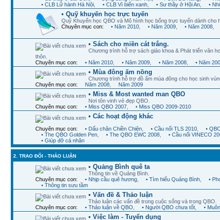
• CLB Lữ hành Hà Nội
,
• CLB Vì biển xanh
,
• Sư thầy ở Hội An
,
• Nh
• Quỹ khuyến học trực tuyến
Quỹ Khuyến học QBO và Mô hình học bổng trực tuyến dành cho 
Chuyên mục con:
• Năm 2010
,
• Năm 2009
,
• Năm 2008
,
• Sách cho miền cát trắng.
Chương trình hỗ trợ sách giáo khoa & Phát triển văn ho
thôn.
Chuyên mục con:
• Năm 2010
,
• Năm 2009
,
• Năm 2008
,
• Năm 20
• Mùa đông ấm nồng
Chương trình hỗ trợ đồ ấm mùa đông cho học sinh vùn
Chuyên mục con:
Năm 2008
,
Năm 2009
• Miss & Most wanted man QBO
Nơi tôn vinh vẻ đẹp QBO.
Chuyên mục con:
• Miss QBO 2007
,
• Miss QBO 2009-2010
• Các hoạt động khác
Chuyên mục con:
• Dấu chân Chiền Chiện
,
• Cầu nối TLS 2010
,
• QBO
• The QBO Golden Pen
,
• The QBO EWC 2008
,
• Cầu nối VINECO 20
• Giúp đỡ cá nhân
2. TRAO ĐỔI - THẢO LUẬN
• Quảng Bình quê ta
Thông tin về Quảng Bình.
Chuyên mục con:
• Nhịp cầu quê hương
,
• Tìm hiểu Quảng Bình
,
• Ph
• Thông tin sưu tầm
• Vấn đề & Thảo luận
Thảo luận các vấn đề trong cuộc sống và trong QBO.
Chuyên mục con:
• Thảo luận về QBO
,
• Người QBO chưa tốt
,
• Muôn
• Việc làm - Tuyển dụng