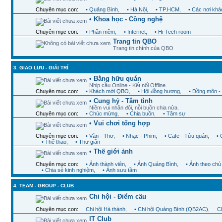
Chuyên mục con:
• Quảng Bình
,
• Hà Nội
,
• TP.HCM
,
• Các nơi khá
• Khoa học - Công nghệ
Chuyên mục con:
• Phần mềm
,
• Internet
,
• Hi-Tech room
Trang tin QBO
Trang tin chính của QBO
3. GIAO LƯU - GIẢI TRÍ
• Bằng hữu quán
Nhịp cầu Online - Kết nối Offline.
Chuyên mục con:
• Khách mời QBO
,
• Hội đồng hương
,
• Đồng môn -
• Cung hỷ - Tâm tình
Niềm vui nhân đôi, nỗi buồn chia nửa.
Chuyên mục con:
• Chúc mừng
,
• Chia buồn
,
• Tâm sự
• Vui chơi tổng hợp
Chuyên mục con:
• Văn - Thơ
,
• Nhạc - Phim
,
• Cafe - Tửu quán
,
•
• Thể thao
,
• Thư giãn
• Thế giới ảnh
Chuyên mục con:
• Ảnh thành viên
,
• Ảnh Quảng Bình
,
• Ảnh theo chủ
• Chia sẻ kinh nghiệm
,
• Ảnh sưu tầm
4. TEAM - GROUP - CLUB
Chi hội - Điểm cầu
Chuyên mục con:
Chi hội Hà thành
,
• Chi hội Quảng Bình (QB2AC)
,
Ch
IT Club