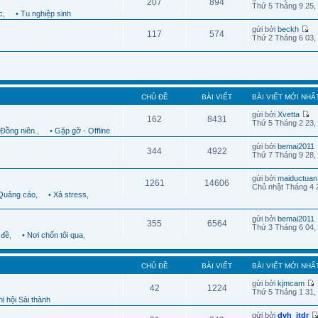
207
894
Thứ 5 Tháng 9 25,
c
,
• Tu nghiệp sinh
gửi bởi
beckh
117
574
Thứ 2 Tháng 6 03,
CHỦ ĐỀ
BÀI VIẾT
BÀI VIẾT MỚI NHẤ
gửi bởi
Xvetta
162
8431
Thứ 5 Tháng 2 23,
 Đồng niên.
,
• Gặp gỡ - Offline
gửi bởi
bemai2011
344
4922
Thứ 7 Tháng 9 28,
gửi bởi
maiductuan
1261
14606
Chủ nhật Tháng 4 
 Quảng cáo
,
• Xả stress
,
gửi bởi
bemai2011
355
6564
Thứ 3 Tháng 6 04,
 đề
,
• Nơi chốn tôi qua
,
CHỦ ĐỀ
BÀI VIẾT
BÀI VIẾT MỚI NHẤ
gửi bởi
kjmcam
42
1224
Thứ 5 Tháng 1 31,
i hội Sài thành
gửi bởi
dvh_itdr