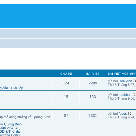
h
CHỦ ĐỀ
BÀI VIẾT
BÀI VIẾT MỚI NHẤ
gửi bởi
Hoa Vinh
124
2289
Thứ 3 Tháng 8 07,
 dẫn - Giải đáp
gửi bởi
saokhue
15
133
Thứ 6 Tháng 9 30,
gửi bởi
focus
87
1331
ập thể đang hướng về Quảng Bình
Thứ 2 Tháng 9 24,
cầu Quảng Bình
,
n đàn VIKOOL
,
GD & Thời đại
,
ời trang Honey
,