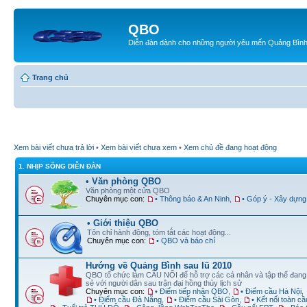
QBO
Diễn đàn dành cho những người yêu mến Quảng Bìn
Trang chủ
Xem bài viết chưa trả lời
•
Xem bài viết chưa xem
•
Xem chủ đề đang hoạt động
1. NHỊP SỐNG DIỄN ĐÀN
• Văn phòng QBO
Văn phòng một cửa QBO
Chuyên mục con:
• Thông báo & An Ninh
,
• Góp ý - Xây dựng
• Giới thiệu QBO
Tôn chỉ hành động, tóm tắt các hoạt động...
Chuyên mục con:
• QBO và báo chí
Hướng về Quảng Bình sau lũ 2010
QBO tổ chức làm CẦU NỐI để hỗ trợ các cá nhân và tập thể đan
sẻ với người dân sau trận đại hồng thủy lịch sử
Chuyên mục con:
• Điểm tiếp nhận QBO
,
• Điểm cầu Hà Nội
,
• Điểm cầu Đà Nẵng
,
• Điểm cầu Sài Gòn
,
• Kết nối toàn cầ