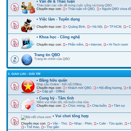
• Vấn đề & Thảo luận
Thảo luận các vấn đề trong cuộc sống và trong QBO.
Chuyên mục con:
• Thảo luận về QBO
,
• Người QBO chưa tố
• Việc làm - Tuyển dụng
Chuyên mục con:
• Quảng Bình
,
• Hà Nội
,
• TP.HCM
,
• 
• Khoa học - Công nghệ
Chuyên mục con:
• Phần mềm
,
• Internet
,
• Hi-Tech room
Trang tin QBO
Trang tin chính của QBO
3. GIAO LƯU - GIẢI TRÍ
• Bằng hữu quán
Nhịp cầu Online - Kết nối Offline.
Chuyên mục con:
• Khách mời QBO
,
• Hội đồng hương
,
• 
• Gặp gỡ - Offline
• Cung hỷ - Tâm tình
Niềm vui nhân đôi, nỗi buồn chia nửa.
Chuyên mục con:
• Chúc mừng
,
• Chia buồn
,
• Tâm sự
• Vui chơi tổng hợp
Chuyên mục con:
• Văn - Thơ
,
• Nhạc - Phim
,
• Cafe - Tửu quán
,
•
• Thể thao
,
• Thư giãn