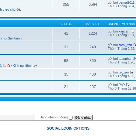
gửi bởi
bemai2011
355
6564
Thứ 3 Tháng 6 04,
nh theo chủ đề
,
CHỦ ĐỀ
BÀI VIẾT
BÀI VIẾT MỚI NHẤ
gửi bởi
kjmcam
42
1224
Thứ 5 Tháng 1 31,
i hội Sài thành
gửi bởi
dvh_itdr
31
249
Thứ 4 Tháng 2 22,
gửi bởi
toanpham2
98
860
Thứ 2 Tháng 1 28,
hánh
,
• Kinh nghiệm hay
gửi bởi
taczan
35
480
Thứ 3 Tháng 4 26,
gửi bởi
Phở
21
207
Thứ 6 Tháng 12 16
|
Đăng nhập tự động
SOCIAL LOGIN OPTIONS