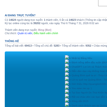
AI ĐANG TRỰC TUYẾN?
Có
14624
người đang trực tuyến:
1
thành viên, 0 ẩn và
14623
khách (Thông tin cập nhậ
Kỷ lục online cùng lúc là
39202
người, vào ngày Thứ 6 Tháng 7 31, 2026 8:02 am
Thành viên đang trực tuyến:
Bing [Bot]
Chú thích:
Quản trị viên
,
Điều hành viên chính
THỐNG KÊ
Tổng số bài viết:
69413
• Tổng số chủ đề:
5283
• Tổng số thành viên:
9352
• Chào mừng 
In Nhật ký Bằng Hữu
In Đánh trống điểm đầu xuân (
In ChatGPT: Lợi ích và Thách thứ
In Diễn đàn dạo này không hoạt 
In Quảng Bình quê ta ơi - Thùy Li
In Lời ru quê mẹ Quảng Bình - Tr
In Giới thiệu Http://quangbinh24
In You raise me up :)
In Tại Sao Người Do Thái Khôn N
In Rất vui chào đón các bạn đền vớ
In Xông đất 2015
In Danh sách khách sạn tại Quản