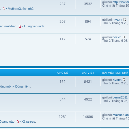
gửi bởi
http://xskt
237
3532
Chủ nhật Tháng 10
t
,
• Muôn mặt tỉnh nhà
gửi bởi
mytom
207
894
Thứ 5 Tháng 9 25,
Các nơi khác
,
• Tu nghiệp sinh
gửi bởi
beckh
117
574
Thứ 2 Tháng 6 03,
CHỦ ĐỀ
BÀI VIẾT
BÀI VIẾT MỚI NHẤ
gửi bởi
Xvetta
162
8431
Thứ 5 Tháng 2 23,
Đồng môn - Đồng niên.
,
gửi bởi
bemai2011
344
4922
Thứ 7 Tháng 9 28,
gửi bởi
maiductuan
1261
14606
Chủ nhật Tháng 4 
 Quảng cáo
,
• Xả stress
,