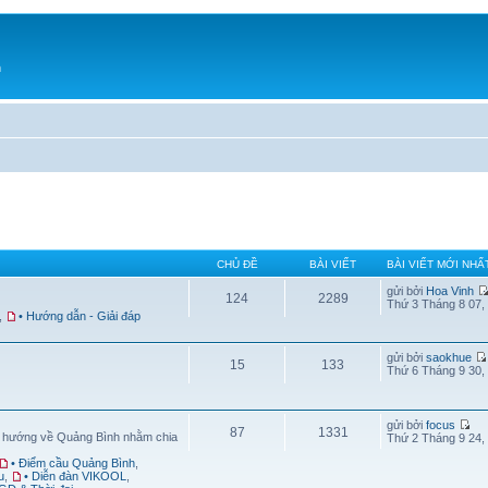
h
CHỦ ĐỀ
BÀI VIẾT
BÀI VIẾT MỚI NHẤ
gửi bởi
Hoa Vinh
124
2289
Thứ 3 Tháng 8 07,
,
• Hướng dẫn - Giải đáp
gửi bởi
saokhue
15
133
Thứ 6 Tháng 9 30,
gửi bởi
focus
87
1331
g hướng về Quảng Bình nhằm chia
Thứ 2 Tháng 9 24,
• Điểm cầu Quảng Bình
,
u
,
• Diễn đàn VIKOOL
,