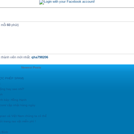
t mỗi
60
phút)
thành viên mới nhất:
qha798206
Newest Posts
ĐƯỢC PHÉP SPAM)
c
động hay sao nhỉ?
nh
ình bày: Hồng Hạnh
h.com/ cập nhật hàng ngày
goan và Việt Nam chúng ta có thể
i trang rao vặt miễn phí !
g Bình