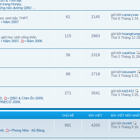
GD & Thời đại
,
ời trang Honey
,
ững nẻo đường QBO ...
gửi bởi
canaryxao
61
2145
học sinh bậc THPT.
Thứ 6 Tháng 2 24,
• Năm 2007
gửi bởi
hoangtrung
115
2863
 giới học sinh nông thôn.
Thứ 5 Tháng 12 19
• Năm 2007
,
• Năm 2006
gửi bởi
saokhue
56
2319
Thứ 2 Tháng 11 28
gửi bởi
kieuoanh
89
2719
Thứ 3 Tháng 5 22,
gửi bởi
kid1412
271
3541
Thứ 3 Tháng 3 25,
10
,
• QBO & Chim Én 2009
,
 VINECO 2008
,
CHỦ ĐỀ
BÀI VIẾT
BÀI VIẾT MỚI NHẤ
gửi bởi
ncvinh
991
4200
Thứ 3 Tháng 9 16,
ình
,
• Phong Nha - Kẻ Bàng
,