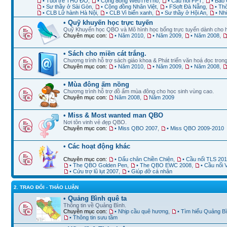
• Tuổi trẻ THỦ ĐÔ
,
• Cộng đồng WebTreTho
,
• Cầu nối FPT
,
• Báo 
• Sư thầy ở Sài Gòn
,
• Cộng đồng Nhân Việt
,
• FSoft Đà Nẵng
,
• Th
• CLB Lữ hành Hà Nội
,
• CLB Vì biển xanh
,
• Sư thầy ở Hội An
,
• Nh
• Quỹ khuyến học trực tuyến
Quỹ Khuyến học QBO và Mô hình học bổng trực tuyến dành cho 
Chuyên mục con:
• Năm 2010
,
• Năm 2009
,
• Năm 2008
,
• Sách cho miền cát trắng.
Chương trình hỗ trợ sách giáo khoa & Phát triển văn hoá đọc trong
Chuyên mục con:
• Năm 2010
,
• Năm 2009
,
• Năm 2008
,
• Mùa đông ấm nồng
Chương trình hỗ trợ đồ ấm mùa đông cho học sinh vùng cao.
Chuyên mục con:
Năm 2008
,
Năm 2009
• Miss & Most wanted man QBO
Nơi tôn vinh vẻ đẹp QBO.
Chuyên mục con:
• Miss QBO 2007
,
• Miss QBO 2009-2010
• Các hoạt động khác
Chuyên mục con:
• Dấu chân Chiền Chiện
,
• Cầu nối TLS 20
• The QBO Golden Pen
,
• The QBO EWC 2008
,
• Cầu nối
• Cứu trợ lũ lụt 2007
,
• Giúp đỡ cá nhân
2. TRAO ĐỔI - THẢO LUẬN
• Quảng Bình quê ta
Thông tin về Quảng Bình.
Chuyên mục con:
• Nhịp cầu quê hương
,
• Tìm hiểu Quảng B
• Thông tin sưu tầm