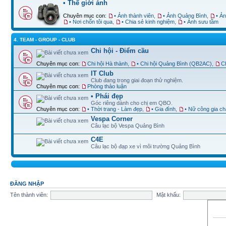
• Thế giới ảnh
Chuyên mục con:
• Ảnh thành viên
,
• Ảnh Quảng Bình
,
• Ả
• Nơi chốn tôi qua
,
• Chia sẻ kinh nghiệm
,
• Ảnh sưu tầm
4. TEAM - GROUP - CLUB
Chi hội - Điểm cầu
Chuyên mục con:
Chi hội Hà thành
,
• Chi hội Quảng Bình (QB2AC)
,
Ch
IT Club
Club đang trong giai đoạn thử nghiệm.
Chuyên mục con:
Phòng thảo luận
• Phái đẹp
Góc riêng dành cho chị em QBO.
Chuyên mục con:
• Thời trang - Làm đẹp
,
• Gia đình
,
• Nữ công gia c
Vespa Corner
Câu lạc bộ Vespa Quảng Bình
C4E
Câu lạc bộ đạp xe vì môi trường Quảng Bình
ĐĂNG NHẬP
Tên thành viên:
Mật khẩu: