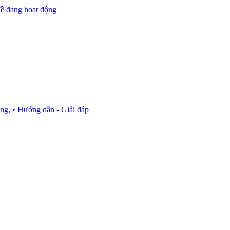
ề đang hoạt động
ựng
,
• Hướng dẫn - Giải đáp