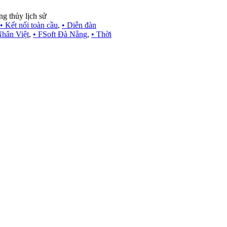
g thủy lịch sử
• Kết nối toàn cầu
,
• Diễn đàn
hân Việt
,
• FSoft Đà Nẵng
,
• Thời