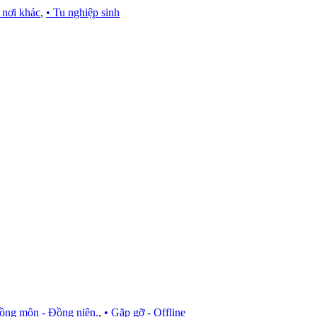
 nơi khác
,
• Tu nghiệp sinh
ồng môn - Đồng niên.
,
• Gặp gỡ - Offline