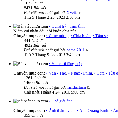
162
Chủ đề
8431
Bài viết
Bài viết mới nhất
gửi bởi
Xvetta
Thứ 5 Tháng 2 23, 2023 2:50 pm
• Cung hỷ - Tâm tình
Niềm vui nhân đôi, nỗi buồn chia nửa.
Chuyên mục con:
• Chúc mừng
,
• Chia buồn
,
• Tâm sự
344
Chủ đề
4922
Bài viết
Bài viết mới nhất
gửi bởi
bemai2011
Thứ 7 Tháng 9 28, 2013 3:42 pm
• Vui chơi tổng hợp
Chuyên mục con:
• Văn - Thơ
,
• Nhạc - Phim
,
• Cafe - Tửu 
1261
Chủ đề
14606
Bài viết
Bài viết mới nhất
gửi bởi
maiductuan
Chủ nhật Tháng 4 24, 2016 5:00 am
• Thế giới ảnh
Chuyên mục con:
• Ảnh thành viên
,
• Ảnh Quảng Bình
,
• Ản
355
Chủ đề