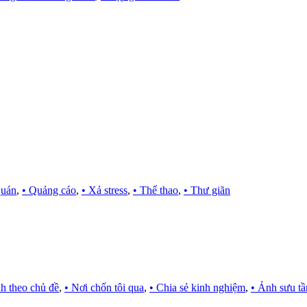
quán
,
• Quảng cáo
,
• Xả stress
,
• Thể thao
,
• Thư giãn
h theo chủ đề
,
• Nơi chốn tôi qua
,
• Chia sẻ kinh nghiệm
,
• Ảnh sưu t