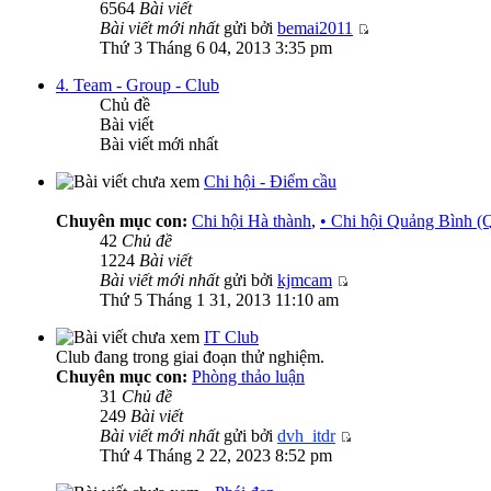
6564
Bài viết
Bài viết mới nhất
gửi bởi
bemai2011
Thứ 3 Tháng 6 04, 2013 3:35 pm
4. Team - Group - Club
Chủ đề
Bài viết
Bài viết mới nhất
Chi hội - Điểm cầu
Chuyên mục con:
Chi hội Hà thành
,
• Chi hội Quảng Bình 
42
Chủ đề
1224
Bài viết
Bài viết mới nhất
gửi bởi
kjmcam
Thứ 5 Tháng 1 31, 2013 11:10 am
IT Club
Club đang trong giai đoạn thử nghiệm.
Chuyên mục con:
Phòng thảo luận
31
Chủ đề
249
Bài viết
Bài viết mới nhất
gửi bởi
dvh_itdr
Thứ 4 Tháng 2 22, 2023 8:52 pm