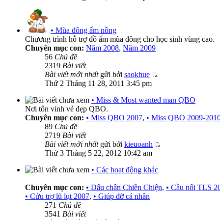
• Mùa đông ấm nồng
Chương trình hỗ trợ đồ ấm mùa đông cho học sinh vùng cao.
Chuyên mục con:
Năm 2008
,
Năm 2009
56
Chủ đề
2319
Bài viết
Bài viết mới nhất
gửi bởi
saokhue
Thứ 2 Tháng 11 28, 2011 3:45 pm
• Miss & Most wanted man QBO
Nơi tôn vinh vẻ đẹp QBO.
Chuyên mục con:
• Miss QBO 2007
,
• Miss QBO 2009-201
89
Chủ đề
2719
Bài viết
Bài viết mới nhất
gửi bởi
kieuoanh
Thứ 3 Tháng 5 22, 2012 10:42 am
• Các hoạt động khác
Chuyên mục con:
• Dấu chân Chiền Chiện
,
• Cầu nối TLS 2
• Cứu trợ lũ lụt 2007
,
• Giúp đỡ cá nhân
271
Chủ đề
3541
Bài viết