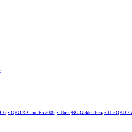
0
010
,
• QBO & Chim Én 2009
,
• The QBO Golden Pen
,
• The QBO E