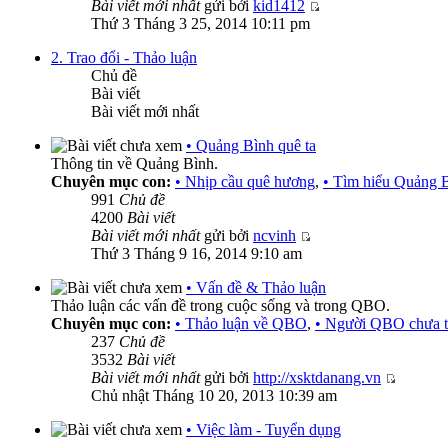
Bài viết mới nhất
gửi bởi
kid1412
Thứ 3 Tháng 3 25, 2014 10:11 pm
2. Trao đổi - Thảo luận
Chủ đề
Bài viết
Bài viết mới nhất
• Quảng Bình quê ta
Thông tin về Quảng Bình.
Chuyên mục con:
• Nhịp cầu quê hương
,
• Tìm hiểu Quảng 
991
Chủ đề
4200
Bài viết
Bài viết mới nhất
gửi bởi
ncvinh
Thứ 3 Tháng 9 16, 2014 9:10 am
• Vấn đề & Thảo luận
Thảo luận các vấn đề trong cuộc sống và trong QBO.
Chuyên mục con:
• Thảo luận về QBO
,
• Người QBO chưa t
237
Chủ đề
3532
Bài viết
Bài viết mới nhất
gửi bởi
http://xsktdanang.vn
Chủ nhật Tháng 10 20, 2013 10:39 am
• Việc làm - Tuyển dụng