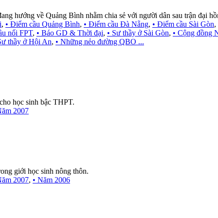
ang hướng về Quảng Bình nhằm chia sẻ với người dân sau trận đại hồn
i
,
• Điểm cầu Quảng Bình
,
• Điểm cầu Đà Nẵng
,
• Điểm cầu Sài Gòn
,
ầu nối FPT
,
• Báo GD & Thời đại
,
• Sư thầy ở Sài Gòn
,
• Cộng đồng N
Sư thầy ở Hội An
,
• Những nẻo đường QBO ...
cho học sinh bậc THPT.
Năm 2007
rong giới học sinh nông thôn.
Năm 2007
,
• Năm 2006