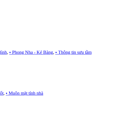
Bình
,
• Phong Nha - Kẻ Bàng
,
• Thông tin sưu tầm
ốt
,
• Muôn mặt tỉnh nhà