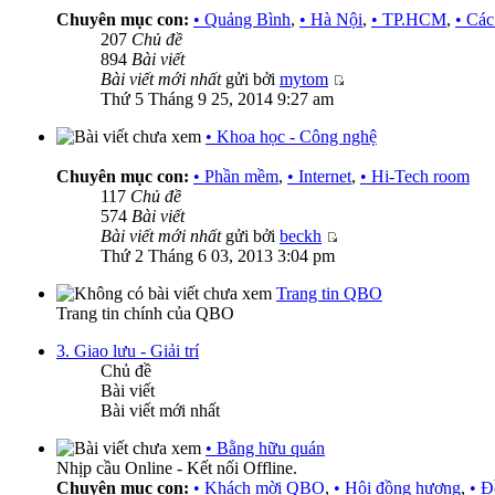
Chuyên mục con:
• Quảng Bình
,
• Hà Nội
,
• TP.HCM
,
• Các
207
Chủ đề
894
Bài viết
Bài viết mới nhất
gửi bởi
mytom
Thứ 5 Tháng 9 25, 2014 9:27 am
• Khoa học - Công nghệ
Chuyên mục con:
• Phần mềm
,
• Internet
,
• Hi-Tech room
117
Chủ đề
574
Bài viết
Bài viết mới nhất
gửi bởi
beckh
Thứ 2 Tháng 6 03, 2013 3:04 pm
Trang tin QBO
Trang tin chính của QBO
3. Giao lưu - Giải trí
Chủ đề
Bài viết
Bài viết mới nhất
• Bằng hữu quán
Nhịp cầu Online - Kết nối Offline.
Chuyên mục con:
• Khách mời QBO
,
• Hội đồng hương
,
• Đ