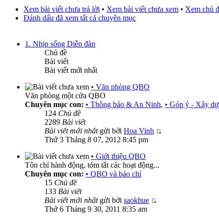
Xem bài viết chưa trả lời
•
Xem bài viết chưa xem
•
Xem chủ đ
Đánh dấu đã xem tất cả chuyên mục
1. Nhịp sống Diễn đàn
Chủ đề
Bài viết
Bài viết mới nhất
• Văn phòng QBO
Văn phòng một cửa QBO
Chuyên mục con:
• Thông báo & An Ninh
,
• Góp ý - Xây d
124
Chủ đề
2289
Bài viết
Bài viết mới nhất
gửi bởi
Hoa Vinh
Thứ 3 Tháng 8 07, 2012 8:45 pm
• Giới thiệu QBO
Tôn chỉ hành động, tóm tắt các hoạt động...
Chuyên mục con:
• QBO và báo chí
15
Chủ đề
133
Bài viết
Bài viết mới nhất
gửi bởi
saokhue
Thứ 6 Tháng 9 30, 2011 8:35 am