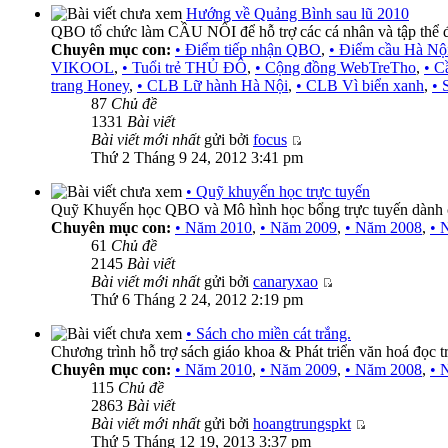
Hướng về Quảng Bình sau lũ 2010
QBO tổ chức làm CẦU NỐI để hỗ trợ các cá nhân và tập thể đ
Chuyên mục con:
• Điểm tiếp nhận QBO
,
• Điểm cầu Hà Nộ
VIKOOL
,
• Tuổi trẻ THỦ ĐÔ
,
• Cộng đồng WebTreTho
,
• C
trang Honey
,
• CLB Lữ hành Hà Nội
,
• CLB Vì biển xanh
,
• 
87
Chủ đề
1331
Bài viết
Bài viết mới nhất
gửi bởi
focus
Thứ 2 Tháng 9 24, 2012 3:41 pm
• Quỹ khuyến học trực tuyến
Quỹ Khuyến học QBO và Mô hình học bổng trực tuyến dành 
Chuyên mục con:
• Năm 2010
,
• Năm 2009
,
• Năm 2008
,
• 
61
Chủ đề
2145
Bài viết
Bài viết mới nhất
gửi bởi
canaryxao
Thứ 6 Tháng 2 24, 2012 2:19 pm
• Sách cho miền cát trắng.
Chương trình hỗ trợ sách giáo khoa & Phát triển văn hoá đọc t
Chuyên mục con:
• Năm 2010
,
• Năm 2009
,
• Năm 2008
,
• 
115
Chủ đề
2863
Bài viết
Bài viết mới nhất
gửi bởi
hoangtrungspkt
Thứ 5 Tháng 12 19, 2013 3:37 pm