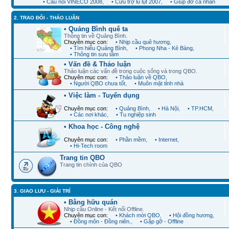
• Cầu nối VINECO 2008
,
• Cứu trợ lũ lụt 2007
,
• Giúp đỡ cá nhân
2. TRAO ĐỔI - THẢO LUẬN
• Quảng Bình quê ta
Thông tin về Quảng Bình.
Chuyên mục con:
• Nhịp cầu quê hương
,
• Tìm hiểu Quảng Bình
,
• Phong Nha - Kẻ Bàng
,
• Thông tin sưu tầm
• Vấn đề & Thảo luận
Thảo luận các vấn đề trong cuộc sống và trong QBO.
Chuyên mục con:
• Thảo luận về QBO
,
• Người QBO chưa tốt
,
• Muôn mặt tỉnh nhà
• Việc làm - Tuyển dụng
Chuyên mục con:
• Quảng Bình
,
• Hà Nội
,
• TP.HCM
,
• Các nơi khác
,
• Tu nghiệp sinh
• Khoa học - Công nghệ
Chuyên mục con:
• Phần mềm
,
• Internet
,
• Hi-Tech room
Trang tin QBO
Trang tin chính của QBO
3. GIAO LƯU - GIẢI TRÍ
• Bằng hữu quán
Nhịp cầu Online - Kết nối Offline.
Chuyên mục con:
• Khách mời QBO
,
• Hội đồng hương
,
• Đồng môn - Đồng niên.
,
• Gặp gỡ - Offline