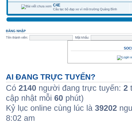
C4E
Câu lạc bộ đạp xe vì môi trường Quảng Bình
ĐĂNG NHẬP
Tên thành viên:
Mật khẩu:
SOCI
AI ĐANG TRỰC TUYẾN?
Có
2140
người đang trực tuyến:
2
t
cập nhật mỗi
60
phút)
Kỷ lục online cùng lúc là
39202
ngư
8:02 am