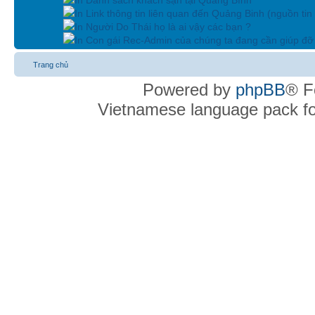
In Link thông tin liên quan đến Quảng Binh (nguồn tin
In Người Do Thái họ là ai vậy các bạn ?
In Con gái Rec-Admin của chúng ta đang cần giúp đỡ 
Trang chủ
Powered by
phpBB
® F
Vietnamese language pack f