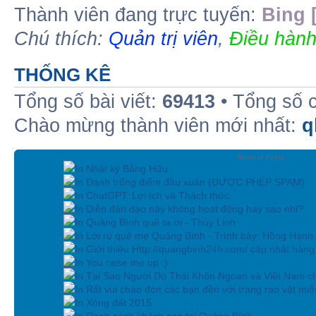
Thành viên đang trực tuyến:
Bing 
Chú thích:
Quản trị viên
,
Điều hành
THỐNG KÊ
Tổng số bài viết:
69413
• Tổng số 
Chào mừng thành viên mới nhất:
q
Newest Posts
In Nhật ký Bằng Hữu
In Đánh trống điểm đầu xuân (ĐƯỢC PHÉP SPAM)
In ChatGPT: Lợi ích và Thách thức
In Diễn đàn dạo này không hoạt động hay sao nhỉ?
In Quảng Bình quê ta ơi - Thùy Linh
In Lời ru quê mẹ Quảng Bình - Trình bày: Hồng Hạnh
In Giới thiệu Http://quangbinh24h.com/ cập nhật hàn
In You raise me up :)
In Tại Sao Người Do Thái Khôn Ngoan và Việt Nam ch
In Rất vui chào đón các bạn đền với trang rao vặt miễn
In Xông đất 2015
In Danh sách khách sạn tại Quảng Bình