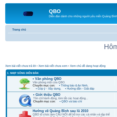
QBO
Diễn đàn dành cho những người yêu mến Quảng Bìn
Trang chủ
Hôm
Xem bài viết chưa trả lời
•
Xem bài viết chưa xem
•
Xem chủ đề đang hoạt động
1. NHỊP SỐNG DIỄN ĐÀN
• Văn phòng QBO
Văn phòng một cửa QBO
Chuyên mục con:
• Thông báo & An Ninh
,
• Góp ý - Xây dựng
,
• Hướng dẫn - Giải đáp
• Giới thiệu QBO
Tôn chỉ hành động, tóm tắt các hoạt động...
Chuyên mục con:
• QBO và báo chí
Hướng về Quảng Bình sau lũ 2010
QBO tổ chức làm CẦU NỐI để hỗ trợ các cá nhân và tập thể