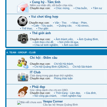
• Cung hỷ - Tâm tình
Niềm vui nhân đôi, nỗi buồn chia nửa.
Chuyên mục con:
• Chúc mừng
,
• Chia buồn
,
• Tâm sự
• Vui chơi tổng hợp
Chuyên mục con:
• Văn - Thơ
,
• Nhạc - Phim
,
• Cafe - Tửu quán
,
• Quảng cáo
,
• Xả stress
,
• Thể thao
,
• Thư giãn
• Thế giới ảnh
Chuyên mục con:
• Ảnh thành viên
,
• Ảnh Quảng Bình
,
• Ảnh theo chủ đề
,
• Nơi chốn tôi qua
,
• Chia sẻ kinh nghiệm
,
• Ảnh sưu tầm
4. TEAM - GROUP - CLUB
Chi hội - Điểm cầu
Chuyên mục con:
Chi hội Hà thành
,
• Chi hội Quảng Bình (QB2AC)
,
Chi hội Sài thành
IT Club
Club đang trong giai đoạn thử nghiệm.
Chuyên mục con:
Phòng thảo luận
• Phái đẹp
Góc riêng dành cho chị em QBO.
Chuyên mục con:
• Thời trang - Làm đẹp
,
• Gia đình
,
• Nữ công gia chánh
,
• Kinh nghiệm hay
Vespa Corner
Câu lạc bộ Vespa Quảng Bình