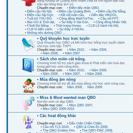
đang hướng về Quảng Bình nhằm chia sẻ với người dân sau
trận đại hồng thủy lịch sử
Chuyên mục con:
• Điểm tiếp nhận QBO
,
• Điểm cầu Hà Nội
,
• Điểm cầu Quảng Bình
,
• Điểm cầu Đà Nẵng
,
• Điểm cầu Sài Gòn
,
• Kết nối toàn cầu
,
• Diễn đàn VIKOOL
,
• Tuổi trẻ THỦ ĐÔ
,
• Cộng đồng WebTreTho
,
• Cầu nối FPT
,
• Báo GD & Thời đại
,
• Sư thầy ở Sài Gòn
,
• Cộng đồng Nhân Việt
,
• FSoft Đà Nẵng
,
• Thời trang Honey
,
• CLB Lữ hành Hà Nội
,
• CLB Vì biển xanh
,
• Sư thầy ở Hội An
,
• Những nẻo đường QBO ...
• Quỹ khuyến học trực tuyến
Quỹ Khuyến học QBO và Mô hình học bổng trực tuyến dành
cho học sinh bậc THPT.
Chuyên mục con:
• Năm 2010
,
• Năm 2009
,
• Năm 2008
,
• Năm 2007
• Sách cho miền cát trắng.
Chương trình hỗ trợ sách giáo khoa & Phát triển văn hoá đọc
trong giới học sinh nông thôn.
Chuyên mục con:
• Năm 2010
,
• Năm 2009
,
• Năm 2008
,
• Năm 2007
,
• Năm 2006
• Mùa đông ấm nồng
Chương trình hỗ trợ đồ ấm mùa đông cho học sinh vùng cao.
Chuyên mục con:
Năm 2008
,
Năm 2009
• Miss & Most wanted man QBO
Nơi tôn vinh vẻ đẹp QBO.
Chuyên mục con:
• Miss QBO 2007
,
• Miss QBO 2009-2010
• Các hoạt động khác
Chuyên mục con:
• Dấu chân Chiền Chiện
,
• Cầu nối TLS 2010
,
• QBO & Chim Én 2009
,
• The QBO Golden Pen
,
• The QBO EWC 2008
,