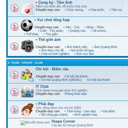
• Cung hỷ - Tâm tình
Niềm vui nhân đôi, nỗi buồn chia nửa.
Chuyên mục con:
• Chúc mừng
,
• Chia buồn
,
• Tâm sự
• Vui chơi tổng hợp
Chuyên mục con:
• Văn - Thơ
,
• Nhạc - Phim
,
• Cafe - Tửu quán
,
• Quảng cáo
,
• Xả stress
,
• Thể thao
,
• Thư giãn
• Thế giới ảnh
Chuyên mục con:
• Ảnh thành viên
,
• Ảnh Quảng Bình
,
• Ảnh theo chủ đề
,
• Nơi chốn tôi qua
,
• Chia sẻ kinh nghiệm
,
• Ảnh sưu tầm
4. TEAM - GROUP - CLUB
Chi hội - Điểm cầu
Chuyên mục con:
Chi hội Hà thành
,
• Chi hội Quảng Bình (QB2AC)
,
Chi hội Sài thành
IT Club
Club đang trong giai đoạn thử nghiệm.
Chuyên mục con:
Phòng thảo luận
• Phái đẹp
Góc riêng dành cho chị em QBO.
Chuyên mục con:
• Thời trang - Làm đẹp
,
• Gia đình
,
• Nữ công gia chánh
,
• Kinh nghiệm hay
Vespa Corner
Câu lạc bộ Vespa Quảng Bình