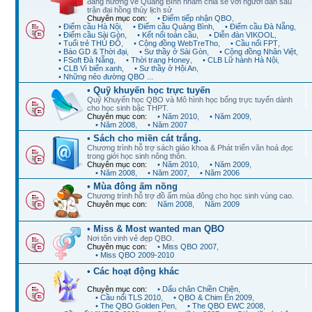
đang hướng về Quảng Bình nhằm chia sẻ với người dân sau
trận đại hồng thủy lịch sử
Chuyên mục con:
• Điểm tiếp nhận QBO
,
• Điểm cầu Hà Nội
,
• Điểm cầu Quảng Bình
,
• Điểm cầu Đà Nẵng
,
• Điểm cầu Sài Gòn
,
• Kết nối toàn cầu
,
• Diễn đàn VIKOOL
,
• Tuổi trẻ THỦ ĐÔ
,
• Cộng đồng WebTreTho
,
• Cầu nối FPT
,
• Báo GD & Thời đại
,
• Sư thầy ở Sài Gòn
,
• Cộng đồng Nhân Việt
,
• FSoft Đà Nẵng
,
• Thời trang Honey
,
• CLB Lữ hành Hà Nội
,
• CLB Vì biển xanh
,
• Sư thầy ở Hội An
,
• Những nẻo đường QBO ...
• Quỹ khuyến học trực tuyến
Quỹ Khuyến học QBO và Mô hình học bổng trực tuyến dành
cho học sinh bậc THPT.
Chuyên mục con:
• Năm 2010
,
• Năm 2009
,
• Năm 2008
,
• Năm 2007
• Sách cho miền cát trắng.
Chương trình hỗ trợ sách giáo khoa & Phát triển văn hoá đọc
trong giới học sinh nông thôn.
Chuyên mục con:
• Năm 2010
,
• Năm 2009
,
• Năm 2008
,
• Năm 2007
,
• Năm 2006
• Mùa đông ấm nồng
Chương trình hỗ trợ đồ ấm mùa đông cho học sinh vùng cao.
Chuyên mục con:
Năm 2008
,
Năm 2009
• Miss & Most wanted man QBO
Nơi tôn vinh vẻ đẹp QBO.
Chuyên mục con:
• Miss QBO 2007
,
• Miss QBO 2009-2010
• Các hoạt động khác
Chuyên mục con:
• Dấu chân Chiền Chiện
,
• Cầu nối TLS 2010
,
• QBO & Chim Én 2009
,
• The QBO Golden Pen
,
• The QBO EWC 2008
,