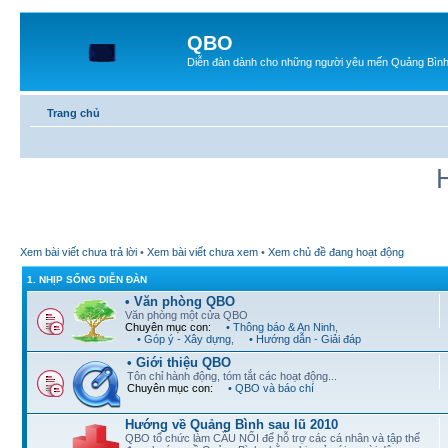
QBO
Diễn đàn dành cho những người yêu mến Quảng Bìn
Trang chủ
Xem bài viết chưa trả lời
•
Xem bài viết chưa xem
•
Xem chủ đề đang hoạt động
1. NHỊP SỐNG DIỄN ĐÀN
• Văn phòng QBO
Văn phòng một cửa QBO
Chuyên mục con:
• Thông báo & An Ninh
,
• Góp ý - Xây dựng
,
• Hướng dẫn - Giải đáp
• Giới thiệu QBO
Tôn chỉ hành động, tóm tắt các hoạt động...
Chuyên mục con:
• QBO và báo chí
Hướng về Quảng Bình sau lũ 2010
QBO tổ chức làm CẦU NỐI để hỗ trợ các cá nhân và tập thể