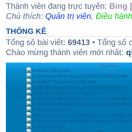
Thành viên đang trực tuyến:
Bing 
Chú thích:
Quản trị viên
,
Điều hành
THỐNG KÊ
Tổng số bài viết:
69413
• Tổng số 
Chào mừng thành viên mới nhất:
q
Newest Posts
In Nhật ký Bằng Hữu
In Đánh trống điểm đầu xuân (ĐƯỢC PHÉP SPAM)
In ChatGPT: Lợi ích và Thách thức
In Diễn đàn dạo này không hoạt động hay sao nhỉ?
In Quảng Bình quê ta ơi - Thùy Linh
In Lời ru quê mẹ Quảng Bình - Trình bày: Hồng Hạnh
In Giới thiệu Http://quangbinh24h.com/ cập nhật hàn
In You raise me up :)
In Tại Sao Người Do Thái Khôn Ngoan và Việt Nam ch
In Rất vui chào đón các bạn đền với trang rao vặt miễn
In Xông đất 2015
In Danh sách khách sạn tại Quảng Bình