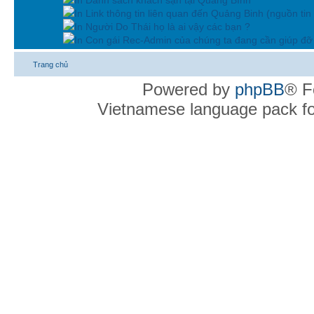
In Link thông tin liên quan đến Quảng Binh (nguồn tin
In Người Do Thái họ là ai vậy các bạn ?
In Con gái Rec-Admin của chúng ta đang cần giúp đỡ 
Trang chủ
Powered by
phpBB
® F
Vietnamese language pack f