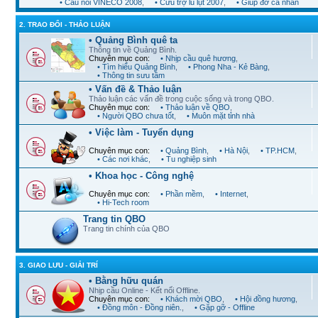
• Cầu nối VINECO 2008
,
• Cứu trợ lũ lụt 2007
,
• Giúp đỡ cá nhân
2. TRAO ĐỔI - THẢO LUẬN
• Quảng Bình quê ta
Thông tin về Quảng Bình.
Chuyên mục con:
• Nhịp cầu quê hương
,
• Tìm hiểu Quảng Bình
,
• Phong Nha - Kẻ Bàng
,
• Thông tin sưu tầm
• Vấn đề & Thảo luận
Thảo luận các vấn đề trong cuộc sống và trong QBO.
Chuyên mục con:
• Thảo luận về QBO
,
• Người QBO chưa tốt
,
• Muôn mặt tỉnh nhà
• Việc làm - Tuyển dụng
Chuyên mục con:
• Quảng Bình
,
• Hà Nội
,
• TP.HCM
,
• Các nơi khác
,
• Tu nghiệp sinh
• Khoa học - Công nghệ
Chuyên mục con:
• Phần mềm
,
• Internet
,
• Hi-Tech room
Trang tin QBO
Trang tin chính của QBO
3. GIAO LƯU - GIẢI TRÍ
• Bằng hữu quán
Nhịp cầu Online - Kết nối Offline.
Chuyên mục con:
• Khách mời QBO
,
• Hội đồng hương
,
• Đồng môn - Đồng niên.
,
• Gặp gỡ - Offline