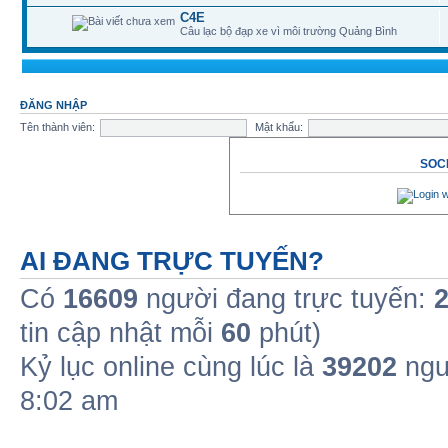
C4E
Câu lạc bộ đạp xe vì môi trường Quảng Bình
ĐĂNG NHẬP
Tên thành viên:
Mật khẩu:
SOCI
AI ĐANG TRỰC TUYẾN?
Có
16609
người đang trực tuyến:
tin cập nhật mỗi
60
phút)
Kỷ lục online cùng lúc là
39202
ngư
8:02 am