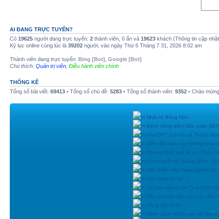
AI ĐANG TRỰC TUYẾN?
Có
19625
người đang trực tuyến:
2
thành viên, 0 ẩn và
19623
khách (Thông tin cập nhậ
Kỷ lục online cùng lúc là
39202
người, vào ngày Thứ 6 Tháng 7 31, 2026 8:02 am
Thành viên đang trực tuyến:
Bing [Bot]
,
Google [Bot]
Chú thích:
Quản trị viên
,
Điều hành viên chính
THỐNG KÊ
Tổng số bài viết:
69413
• Tổng số chủ đề:
5283
• Tổng số thành viên:
9352
• Chào mừng 
In Nhật ký Bằng Hữu
In Đánh trống điểm đầu xuân (
In ChatGPT: Lợi ích và Thách thứ
In Diễn đàn dạo này không hoạt 
In Quảng Bình quê ta ơi - Thùy Li
In Lời ru quê mẹ Quảng Bình - Tr
In Giới thiệu Http://quangbinh24
In You raise me up :)
In Tại Sao Người Do Thái Khôn N
In Rất vui chào đón các bạn đền vớ
In Xông đất 2015
In Danh sách khách sạn tại Quản