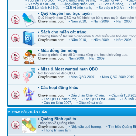
• Tuổi trẻ THỦ ĐÔ
,
• Cộng đồng WebTreTho
,
• Cầu nối FPT
,
• Báo 
• Sư thầy ở Sài Gòn
,
• Cộng đồng Nhân Việt
,
• FSoft Đà Nẵng
,
• Th
• CLB Lữ hành Hà Nội
,
• CLB Vì biển xanh
,
• Sư thầy ở Hội An
,
• Nh
• Quỹ khuyến học trực tuyến
Quỹ Khuyến học QBO và Mô hình học bổng trực tuyến dành cho 
Chuyên mục con:
• Năm 2010
,
• Năm 2009
,
• Năm 2008
,
• Sách cho miền cát trắng.
Chương trình hỗ trợ sách giáo khoa & Phát triển văn hoá đọc trong
Chuyên mục con:
• Năm 2010
,
• Năm 2009
,
• Năm 2008
,
• Mùa đông ấm nồng
Chương trình hỗ trợ đồ ấm mùa đông cho học sinh vùng cao.
Chuyên mục con:
Năm 2008
,
Năm 2009
• Miss & Most wanted man QBO
Nơi tôn vinh vẻ đẹp QBO.
Chuyên mục con:
• Miss QBO 2007
,
• Miss QBO 2009-2010
• Các hoạt động khác
Chuyên mục con:
• Dấu chân Chiền Chiện
,
• Cầu nối TLS 20
• The QBO Golden Pen
,
• The QBO EWC 2008
,
• Cầu nối
• Cứu trợ lũ lụt 2007
,
• Giúp đỡ cá nhân
2. TRAO ĐỔI - THẢO LUẬN
• Quảng Bình quê ta
Thông tin về Quảng Bình.
Chuyên mục con:
• Nhịp cầu quê hương
,
• Tìm hiểu Quảng B
• Thông tin sưu tầm