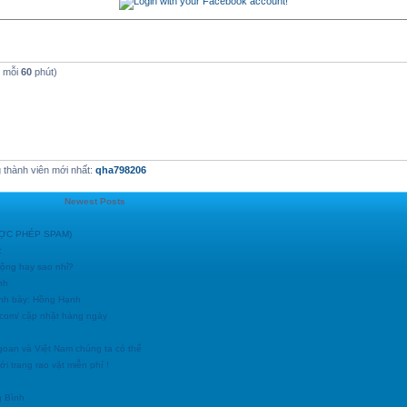
t mỗi
60
phút)
thành viên mới nhất:
qha798206
Newest Posts
ĐƯỢC PHÉP SPAM)
c
động hay sao nhỉ?
nh
ình bày: Hồng Hạnh
h.com/ cập nhật hàng ngày
goan và Việt Nam chúng ta có thể
i trang rao vặt miễn phí !
g Bình