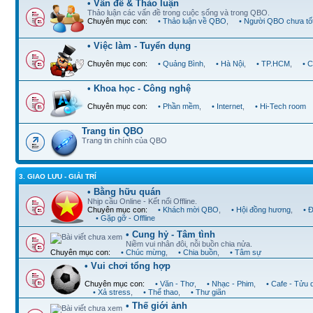
• Vấn đề & Thảo luận
Thảo luận các vấn đề trong cuộc sống và trong QBO.
Chuyên mục con:
• Thảo luận về QBO
,
• Người QBO chưa tố
• Việc làm - Tuyển dụng
Chuyên mục con:
• Quảng Bình
,
• Hà Nội
,
• TP.HCM
,
• 
• Khoa học - Công nghệ
Chuyên mục con:
• Phần mềm
,
• Internet
,
• Hi-Tech room
Trang tin QBO
Trang tin chính của QBO
3. GIAO LƯU - GIẢI TRÍ
• Bằng hữu quán
Nhịp cầu Online - Kết nối Offline.
Chuyên mục con:
• Khách mời QBO
,
• Hội đồng hương
,
• 
• Gặp gỡ - Offline
• Cung hỷ - Tâm tình
Niềm vui nhân đôi, nỗi buồn chia nửa.
Chuyên mục con:
• Chúc mừng
,
• Chia buồn
,
• Tâm sự
• Vui chơi tổng hợp
Chuyên mục con:
• Văn - Thơ
,
• Nhạc - Phim
,
• Cafe - Tửu 
• Xả stress
,
• Thể thao
,
• Thư giãn
• Thế giới ảnh