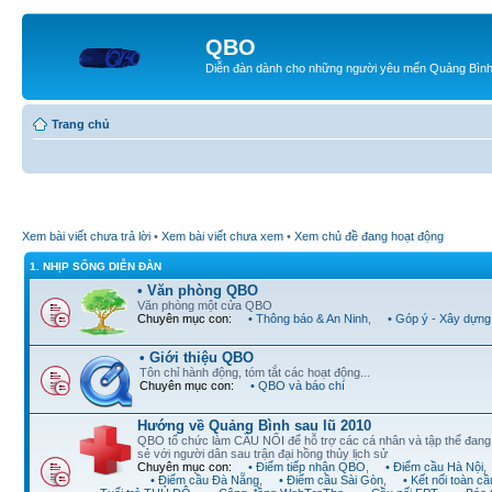
QBO
Diễn đàn dành cho những người yêu mến Quảng Bìn
Trang chủ
Xem bài viết chưa trả lời
•
Xem bài viết chưa xem
•
Xem chủ đề đang hoạt động
1. NHỊP SỐNG DIỄN ĐÀN
• Văn phòng QBO
Văn phòng một cửa QBO
Chuyên mục con:
• Thông báo & An Ninh
,
• Góp ý - Xây dựng
• Giới thiệu QBO
Tôn chỉ hành động, tóm tắt các hoạt động...
Chuyên mục con:
• QBO và báo chí
Hướng về Quảng Bình sau lũ 2010
QBO tổ chức làm CẦU NỐI để hỗ trợ các cá nhân và tập thể đan
sẻ với người dân sau trận đại hồng thủy lịch sử
Chuyên mục con:
• Điểm tiếp nhận QBO
,
• Điểm cầu Hà Nội
,
• Điểm cầu Đà Nẵng
,
• Điểm cầu Sài Gòn
,
• Kết nối toàn cầ