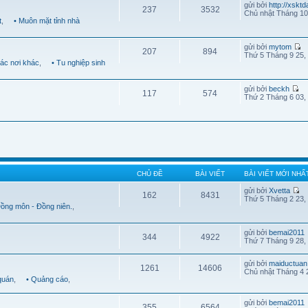
gửi bởi
http://xskt
237
3532
Chủ nhật Tháng 10
t
,
• Muôn mặt tỉnh nhà
gửi bởi
mytom
207
894
Thứ 5 Tháng 9 25,
Các nơi khác
,
• Tu nghiệp sinh
gửi bởi
beckh
117
574
Thứ 2 Tháng 6 03,
CHỦ ĐỀ
BÀI VIẾT
BÀI VIẾT MỚI NHẤ
gửi bởi
Xvetta
162
8431
Thứ 5 Tháng 2 23,
Đồng môn - Đồng niên.
,
gửi bởi
bemai2011
344
4922
Thứ 7 Tháng 9 28,
gửi bởi
maiductuan
1261
14606
Chủ nhật Tháng 4 
quán
,
• Quảng cáo
,
gửi bởi
bemai2011
355
6564