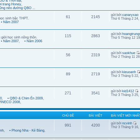
GD & Thời đại
,
ời trang Honey
,
ững nẻo đường QBO ...
gửi bởi
canaryxao
61
2145
học sinh bậc THPT.
Thứ 6 Tháng 2 24,
• Năm 2007
gửi bởi
hoangtrung
115
2863
 giới học sinh nông thôn.
Thứ 5 Tháng 12 19
• Năm 2007
,
• Năm 2006
gửi bởi
saokhue
56
2319
Thứ 2 Tháng 11 28
gửi bởi
kieuoanh
89
2719
Thứ 3 Tháng 5 22,
gửi bởi
kid1412
271
3541
Thứ 3 Tháng 3 25,
10
,
• QBO & Chim Én 2009
,
 VINECO 2008
,
CHỦ ĐỀ
BÀI VIẾT
BÀI VIẾT MỚI NHẤ
gửi bởi
ncvinh
991
4200
Thứ 3 Tháng 9 16,
ình
,
• Phong Nha - Kẻ Bàng
,