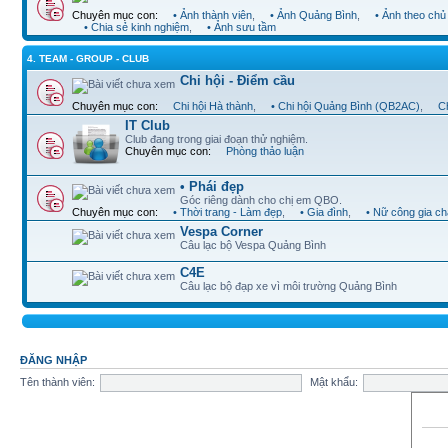
Chuyên mục con:
• Ảnh thành viên
,
• Ảnh Quảng Bình
,
• Ảnh theo chủ
• Chia sẻ kinh nghiệm
,
• Ảnh sưu tầm
4. TEAM - GROUP - CLUB
Chi hội - Điểm cầu
Chuyên mục con:
Chi hội Hà thành
,
• Chi hội Quảng Bình (QB2AC)
,
Ch
IT Club
Club đang trong giai đoạn thử nghiệm.
Chuyên mục con:
Phòng thảo luận
• Phái đẹp
Góc riêng dành cho chị em QBO.
Chuyên mục con:
• Thời trang - Làm đẹp
,
• Gia đình
,
• Nữ công gia c
Vespa Corner
Câu lạc bộ Vespa Quảng Bình
C4E
Câu lạc bộ đạp xe vì môi trường Quảng Bình
ĐĂNG NHẬP
Tên thành viên:
Mật khẩu: