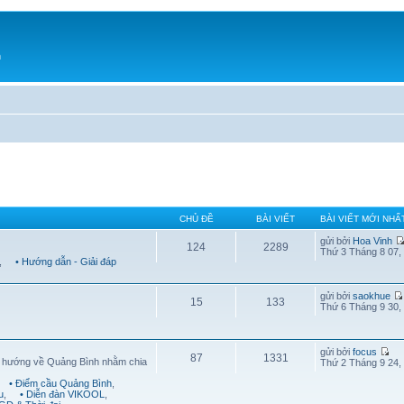
h
CHỦ ĐỀ
BÀI VIẾT
BÀI VIẾT MỚI NHẤ
gửi bởi
Hoa Vinh
124
2289
Thứ 3 Tháng 8 07,
,
• Hướng dẫn - Giải đáp
gửi bởi
saokhue
15
133
Thứ 6 Tháng 9 30,
gửi bởi
focus
87
1331
g hướng về Quảng Bình nhằm chia
Thứ 2 Tháng 9 24,
• Điểm cầu Quảng Bình
,
u
,
• Diễn đàn VIKOOL
,