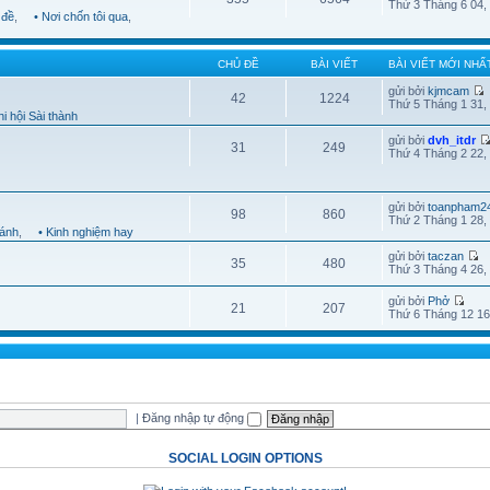
Thứ 3 Tháng 6 04,
 đề
,
• Nơi chốn tôi qua
,
CHỦ ĐỀ
BÀI VIẾT
BÀI VIẾT MỚI NHẤ
gửi bởi
kjmcam
42
1224
Thứ 5 Tháng 1 31,
i hội Sài thành
gửi bởi
dvh_itdr
31
249
Thứ 4 Tháng 2 22,
gửi bởi
toanpham2
98
860
Thứ 2 Tháng 1 28,
hánh
,
• Kinh nghiệm hay
gửi bởi
taczan
35
480
Thứ 3 Tháng 4 26,
gửi bởi
Phở
21
207
Thứ 6 Tháng 12 16
|
Đăng nhập tự động
SOCIAL LOGIN OPTIONS