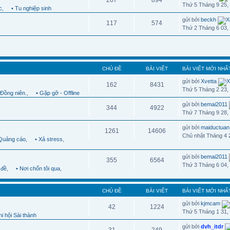
207
894
Thứ 5 Tháng 9 25,
c
,
• Tu nghiệp sinh
gửi bởi
beckh
117
574
Thứ 2 Tháng 6 03,
CHỦ ĐỀ
BÀI VIẾT
BÀI VIẾT MỚI NHẤ
gửi bởi
Xvetta
162
8431
Thứ 5 Tháng 2 23,
 Đồng niên.
,
• Gặp gỡ - Offline
gửi bởi
bemai2011
344
4922
Thứ 7 Tháng 9 28,
gửi bởi
maiductuan
1261
14606
Chủ nhật Tháng 4 
 Quảng cáo
,
• Xả stress
,
gửi bởi
bemai2011
355
6564
Thứ 3 Tháng 6 04,
 đề
,
• Nơi chốn tôi qua
,
CHỦ ĐỀ
BÀI VIẾT
BÀI VIẾT MỚI NHẤ
gửi bởi
kjmcam
42
1224
Thứ 5 Tháng 1 31,
i hội Sài thành
gửi bởi
dvh_itdr