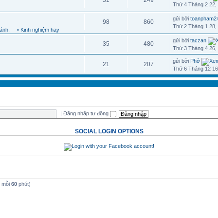
31
249
Thứ 4 Tháng 2 22,
gửi bởi
toanpham2
98
860
Thứ 2 Tháng 1 28,
hánh
,
• Kinh nghiệm hay
gửi bởi
taczan
35
480
Thứ 3 Tháng 4 26,
gửi bởi
Phở
21
207
Thứ 6 Tháng 12 16
|
Đăng nhập tự động
SOCIAL LOGIN OPTIONS
t mỗi
60
phút)