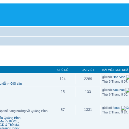
CHỦ ĐỀ
BÀI VIẾT
BÀI VIẾT MỚI NHẤ
gửi bởi
Hoa Vinh
124
2289
Thứ 3 Tháng 8 07,
 dẫn - Giải đáp
gửi bởi
saokhue
15
133
Thứ 6 Tháng 9 30,
gửi bởi
focus
87
1331
ập thể đang hướng về Quảng Bình
Thứ 2 Tháng 9 24,
cầu Quảng Bình
,
n đàn VIKOOL
,
GD & Thời đại
,
ời trang Honey
,