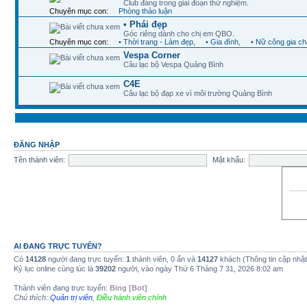
Club đang trong giai đoạn thử nghiệm.
Chuyên mục con:
Phòng thảo luận
• Phái đẹp
Góc riêng dành cho chị em QBO.
Chuyên mục con:
• Thời trang - Làm đẹp
,
• Gia đình
,
• Nữ công gia c
Vespa Corner
Câu lạc bộ Vespa Quảng Bình
C4E
Câu lạc bộ đạp xe vì môi trường Quảng Bình
ĐĂNG NHẬP
Tên thành viên:
Mật khẩu:
AI ĐANG TRỰC TUYẾN?
Có
14128
người đang trực tuyến:
1
thành viên, 0 ẩn và
14127
khách (Thông tin cập nhậ
Kỷ lục online cùng lúc là
39202
người, vào ngày Thứ 6 Tháng 7 31, 2026 8:02 am
Thành viên đang trực tuyến:
Bing [Bot]
Chú thích:
Quản trị viên
,
Điều hành viên chính