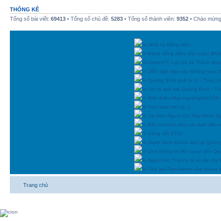
THỐNG KÊ
Tổng số bài viết:
69413
• Tổng số chủ đề:
5283
• Tổng số thành viên:
9352
• Chào mừng 
In Nhật ký Bằng Hữu
In Đánh trống điểm đầu xuân (
In ChatGPT: Lợi ích và Thách thứ
In Diễn đàn dạo này không hoạt 
In Quảng Bình quê ta ơi - Thùy Li
In Lời ru quê mẹ Quảng Bình - Tr
In Giới thiệu Http://quangbinh24
In You raise me up :)
In Tại Sao Người Do Thái Khôn N
In Rất vui chào đón các bạn đền vớ
In Xông đất 2015
In Danh sách khách sạn tại Quản
In Link thông tin liên quan đến Q
In Người Do Thái họ là ai vậy các
In Con gái Rec-Admin của chúng t
Trang chủ