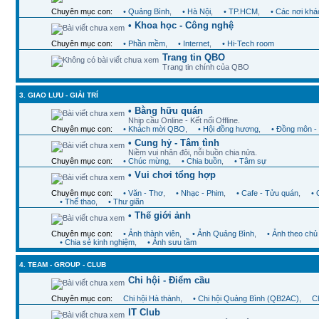
Chuyên mục con:
• Quảng Bình
,
• Hà Nội
,
• TP.HCM
,
• Các nơi khá
• Khoa học - Công nghệ
Chuyên mục con:
• Phần mềm
,
• Internet
,
• Hi-Tech room
Trang tin QBO
Trang tin chính của QBO
3. GIAO LƯU - GIẢI TRÍ
• Bằng hữu quán
Nhịp cầu Online - Kết nối Offline.
Chuyên mục con:
• Khách mời QBO
,
• Hội đồng hương
,
• Đồng môn -
• Cung hỷ - Tâm tình
Niềm vui nhân đôi, nỗi buồn chia nửa.
Chuyên mục con:
• Chúc mừng
,
• Chia buồn
,
• Tâm sự
• Vui chơi tổng hợp
Chuyên mục con:
• Văn - Thơ
,
• Nhạc - Phim
,
• Cafe - Tửu quán
,
•
• Thể thao
,
• Thư giãn
• Thế giới ảnh
Chuyên mục con:
• Ảnh thành viên
,
• Ảnh Quảng Bình
,
• Ảnh theo chủ
• Chia sẻ kinh nghiệm
,
• Ảnh sưu tầm
4. TEAM - GROUP - CLUB
Chi hội - Điểm cầu
Chuyên mục con:
Chi hội Hà thành
,
• Chi hội Quảng Bình (QB2AC)
,
Ch
IT Club