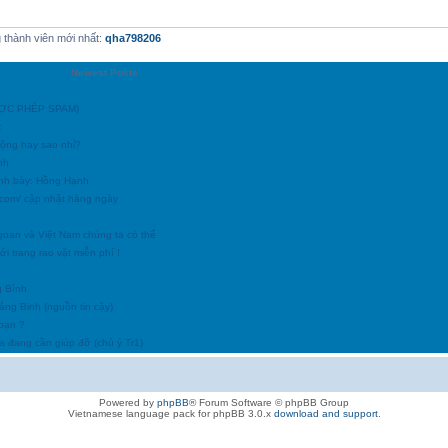
thành viên mới nhất:
qha798206
Newest Posts
ĐƯỢC PHÉP SPAM)
c
động hay sao nhỉ?
nh
ình bày: Hồng Hạnh
h.com/ cập nhật hàng ngày
goan và Việt Nam chúng ta có thể
i trang rao vặt miễn phí !
g Bình
uảng Binh (nguồn tin cậy)
 bạn ?
a đang cần giúp đỡ (chú ý Tr1)
Powered by
phpBB
® Forum Software © phpBB Group
Vietnamese language pack for phpBB 3.0.x
download and support
.