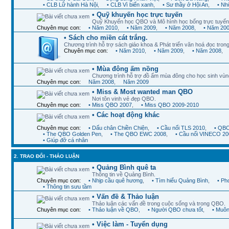
• CLB Lữ hành Hà Nội
,
• CLB Vì biển xanh
,
• Sư thầy ở Hội An
,
• Nh
• Quỹ khuyến học trực tuyến
Quỹ Khuyến học QBO và Mô hình học bổng trực tuyến
Chuyên mục con:
• Năm 2010
,
• Năm 2009
,
• Năm 2008
,
• Năm 20
• Sách cho miền cát trắng.
Chương trình hỗ trợ sách giáo khoa & Phát triển văn hoá đọc trong
Chuyên mục con:
• Năm 2010
,
• Năm 2009
,
• Năm 2008
,
• Mùa đông ấm nồng
Chương trình hỗ trợ đồ ấm mùa đông cho học sinh vùn
Chuyên mục con:
Năm 2008
,
Năm 2009
• Miss & Most wanted man QBO
Nơi tôn vinh vẻ đẹp QBO.
Chuyên mục con:
• Miss QBO 2007
,
• Miss QBO 2009-2010
• Các hoạt động khác
Chuyên mục con:
• Dấu chân Chiền Chiện
,
• Cầu nối TLS 2010
,
• QBO
• The QBO Golden Pen
,
• The QBO EWC 2008
,
• Cầu nối VINECO 20
• Giúp đỡ cá nhân
2. TRAO ĐỔI - THẢO LUẬN
• Quảng Bình quê ta
Thông tin về Quảng Bình.
Chuyên mục con:
• Nhịp cầu quê hương
,
• Tìm hiểu Quảng Bình
,
• Ph
• Thông tin sưu tầm
• Vấn đề & Thảo luận
Thảo luận các vấn đề trong cuộc sống và trong QBO.
Chuyên mục con:
• Thảo luận về QBO
,
• Người QBO chưa tốt
,
• Muôn
• Việc làm - Tuyển dụng