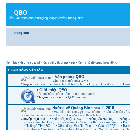
QBO
Diễn đàn dành cho những người yêu mến Quảng Bình
Trang chủ
Xem bài viết chưa trả lời
•
Xem bài viết chưa xem
•
Xem chủ đề đang hoạt động
1. NHỊP SỐNG DIỄN ĐÀN
• Văn phòng QBO
Văn phòng một cửa QBO
Chuyên mục con:
• Thông báo & An Ninh
,
• Góp ý - Xây dựng
,
• Hướng
• Giới thiệu QBO
Tôn chỉ hành động, tóm tắt các hoạt động...
Chuyên mục con:
• QBO và báo chí
Hướng về Quảng Bình sau lũ 2010
QBO tổ chức làm CẦU NỐI để hỗ trợ các cá nhân và t
nhằm chia sẻ với người dân sau trận đại hồng thủy lịch sử
Chuyên mục con:
• Điểm tiếp nhận QBO
,
• Điểm cầu Hà Nội
,
• Điểm 
• Điểm cầu Đà Nẵng
,
• Điểm cầu Sài Gòn
,
• Kết nối toàn cầu
,
• Diễ
• Tuổi trẻ THỦ ĐÔ
,
• Cộng đồng WebTreTho
,
• Cầu nối FPT
,
• Báo 
• Sư thầy ở Sài Gòn
,
• Cộng đồng Nhân Việt
,
• FSoft Đà Nẵng
,
• Th