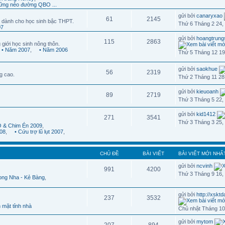
ững nẻo đường QBO ...
gửi bởi
canaryxao
61
2145
 dành cho học sinh bậc THPT.
Thứ 6 Tháng 2 24,
07
gửi bởi
hoangtrung
115
2863
 giới học sinh nông thôn.
• Năm 2007
,
• Năm 2006
Thứ 5 Tháng 12 19
gửi bởi
saokhue
56
2319
g cao.
Thứ 2 Tháng 11 28
gửi bởi
kieuoanh
89
2719
Thứ 3 Tháng 5 22,
gửi bởi
kid1412
271
3541
Thứ 3 Tháng 3 25,
 & Chim Én 2009
,
08
,
• Cứu trợ lũ lụt 2007
,
CHỦ ĐỀ
BÀI VIẾT
BÀI VIẾT MỚI NHẤ
gửi bởi
ncvinh
991
4200
Thứ 3 Tháng 9 16,
ong Nha - Kẻ Bàng
,
gửi bởi
http://xskt
237
3532
 mặt tỉnh nhà
Chủ nhật Tháng 10
gửi bởi
mytom