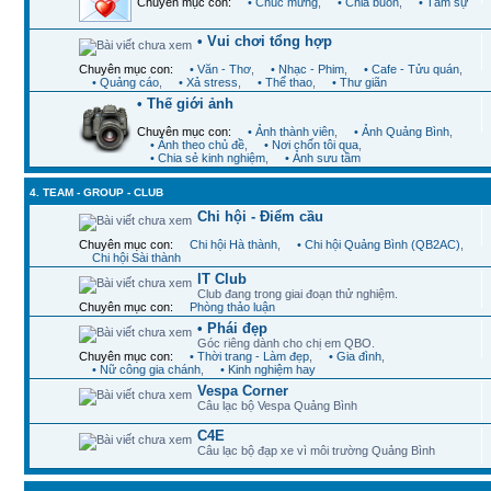
Chuyên mục con:
• Chúc mừng
,
• Chia buồn
,
• Tâm sự
• Vui chơi tổng hợp
Chuyên mục con:
• Văn - Thơ
,
• Nhạc - Phim
,
• Cafe - Tửu quán
,
• Quảng cáo
,
• Xả stress
,
• Thể thao
,
• Thư giãn
• Thế giới ảnh
Chuyên mục con:
• Ảnh thành viên
,
• Ảnh Quảng Bình
,
• Ảnh theo chủ đề
,
• Nơi chốn tôi qua
,
• Chia sẻ kinh nghiệm
,
• Ảnh sưu tầm
4. TEAM - GROUP - CLUB
Chi hội - Điểm cầu
Chuyên mục con:
Chi hội Hà thành
,
• Chi hội Quảng Bình (QB2AC)
,
Chi hội Sài thành
IT Club
Club đang trong giai đoạn thử nghiệm.
Chuyên mục con:
Phòng thảo luận
• Phái đẹp
Góc riêng dành cho chị em QBO.
Chuyên mục con:
• Thời trang - Làm đẹp
,
• Gia đình
,
• Nữ công gia chánh
,
• Kinh nghiệm hay
Vespa Corner
Câu lạc bộ Vespa Quảng Bình
C4E
Câu lạc bộ đạp xe vì môi trường Quảng Bình