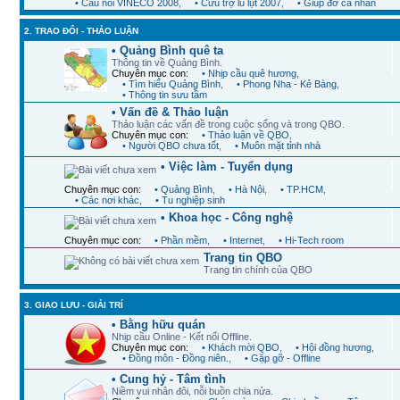
• Cầu nối VINECO 2008
,
• Cứu trợ lũ lụt 2007
,
• Giúp đỡ cá nhân
2. TRAO ĐỔI - THẢO LUẬN
• Quảng Bình quê ta
Thông tin về Quảng Bình.
Chuyên mục con:
• Nhịp cầu quê hương
,
• Tìm hiểu Quảng Bình
,
• Phong Nha - Kẻ Bàng
,
• Thông tin sưu tầm
• Vấn đề & Thảo luận
Thảo luận các vấn đề trong cuộc sống và trong QBO.
Chuyên mục con:
• Thảo luận về QBO
,
• Người QBO chưa tốt
,
• Muôn mặt tỉnh nhà
• Việc làm - Tuyển dụng
Chuyên mục con:
• Quảng Bình
,
• Hà Nội
,
• TP.HCM
,
• Các nơi khác
,
• Tu nghiệp sinh
• Khoa học - Công nghệ
Chuyên mục con:
• Phần mềm
,
• Internet
,
• Hi-Tech room
Trang tin QBO
Trang tin chính của QBO
3. GIAO LƯU - GIẢI TRÍ
• Bằng hữu quán
Nhịp cầu Online - Kết nối Offline.
Chuyên mục con:
• Khách mời QBO
,
• Hội đồng hương
,
• Đồng môn - Đồng niên.
,
• Gặp gỡ - Offline
• Cung hỷ - Tâm tình
Niềm vui nhân đôi, nỗi buồn chia nửa.