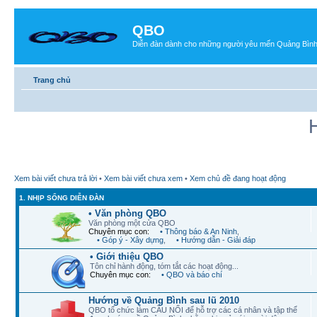
QBO
Diễn đàn dành cho những người yêu mến Quảng Bìn
Trang chủ
Xem bài viết chưa trả lời
•
Xem bài viết chưa xem
•
Xem chủ đề đang hoạt động
1. NHỊP SỐNG DIỄN ĐÀN
• Văn phòng QBO
Văn phòng một cửa QBO
Chuyên mục con:
• Thông báo & An Ninh
,
• Góp ý - Xây dựng
,
• Hướng dẫn - Giải đáp
• Giới thiệu QBO
Tôn chỉ hành động, tóm tắt các hoạt động...
Chuyên mục con:
• QBO và báo chí
Hướng về Quảng Bình sau lũ 2010
QBO tổ chức làm CẦU NỐI để hỗ trợ các cá nhân và tập thể