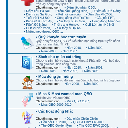
đang hướng về Quảng Bình nhằm chia sẻ với người dân sau
trận đại hồng thủy lịch sử
Chuyên mục con:
• Điểm tiếp nhận QBO
,
• Điểm cầu Hà Nội
,
• Điểm cầu Quảng Bình
,
• Điểm cầu Đà Nẵng
,
• Điểm cầu Sài Gòn
,
• Kết nối toàn cầu
,
• Diễn đàn VIKOOL
,
• Tuổi trẻ THỦ ĐÔ
,
• Cộng đồng WebTreTho
,
• Cầu nối FPT
,
• Báo GD & Thời đại
,
• Sư thầy ở Sài Gòn
,
• Cộng đồng Nhân Việt
,
• FSoft Đà Nẵng
,
• Thời trang Honey
,
• CLB Lữ hành Hà Nội
,
• CLB Vì biển xanh
,
• Sư thầy ở Hội An
,
• Những nẻo đường QBO ...
• Quỹ khuyến học trực tuyến
Quỹ Khuyến học QBO và Mô hình học bổng trực tuyến dành
cho học sinh bậc THPT.
Chuyên mục con:
• Năm 2010
,
• Năm 2009
,
• Năm 2008
,
• Năm 2007
• Sách cho miền cát trắng.
Chương trình hỗ trợ sách giáo khoa & Phát triển văn hoá đọc
trong giới học sinh nông thôn.
Chuyên mục con:
• Năm 2010
,
• Năm 2009
,
• Năm 2008
,
• Năm 2007
,
• Năm 2006
• Mùa đông ấm nồng
Chương trình hỗ trợ đồ ấm mùa đông cho học sinh vùng cao.
Chuyên mục con:
Năm 2008
,
Năm 2009
• Miss & Most wanted man QBO
Nơi tôn vinh vẻ đẹp QBO.
Chuyên mục con:
• Miss QBO 2007
,
• Miss QBO 2009-2010
• Các hoạt động khác
Chuyên mục con:
• Dấu chân Chiền Chiện
,
• Cầu nối TLS 2010
,
• QBO & Chim Én 2009
,
• The QBO Golden Pen
,
• The QBO EWC 2008
,