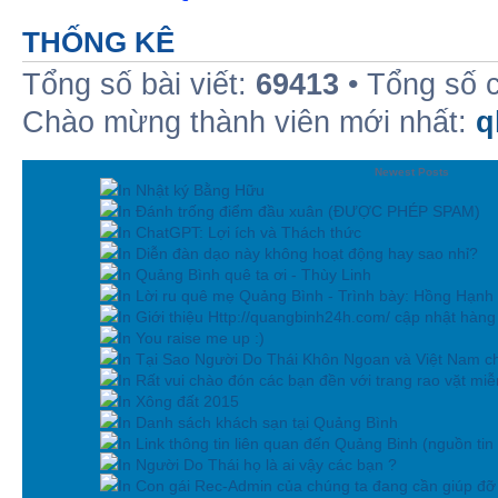
THỐNG KÊ
Tổng số bài viết:
69413
• Tổng số 
Chào mừng thành viên mới nhất:
q
Newest Posts
In Nhật ký Bằng Hữu
In Đánh trống điểm đầu xuân (ĐƯỢC PHÉP SPAM)
In ChatGPT: Lợi ích và Thách thức
In Diễn đàn dạo này không hoạt động hay sao nhỉ?
In Quảng Bình quê ta ơi - Thùy Linh
In Lời ru quê mẹ Quảng Bình - Trình bày: Hồng Hạnh
In Giới thiệu Http://quangbinh24h.com/ cập nhật hàn
In You raise me up :)
In Tại Sao Người Do Thái Khôn Ngoan và Việt Nam ch
In Rất vui chào đón các bạn đền với trang rao vặt miễn
In Xông đất 2015
In Danh sách khách sạn tại Quảng Bình
In Link thông tin liên quan đến Quảng Binh (nguồn tin
In Người Do Thái họ là ai vậy các bạn ?
In Con gái Rec-Admin của chúng ta đang cần giúp đỡ 