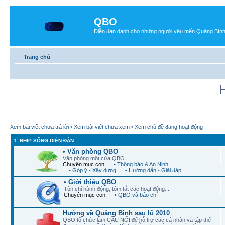
QBO
Diễn đàn dành cho những người yêu mến Quảng Bìn
Trang chủ
Xem bài viết chưa trả lời
•
Xem bài viết chưa xem
•
Xem chủ đề đang hoạt động
1. NHỊP SỐNG DIỄN ĐÀN
• Văn phòng QBO
Văn phòng một cửa QBO
Chuyên mục con:
• Thông báo & An Ninh
,
• Góp ý - Xây dựng
,
• Hướng dẫn - Giải đáp
• Giới thiệu QBO
Tôn chỉ hành động, tóm tắt các hoạt động...
Chuyên mục con:
• QBO và báo chí
Hướng về Quảng Bình sau lũ 2010
QBO tổ chức làm CẦU NỐI để hỗ trợ các cá nhân và tập thể