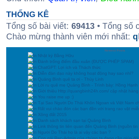
THỐNG KÊ
Tổng số bài viết:
69413
• Tổng số 
Chào mừng thành viên mới nhất:
q
Newest Posts
In Nhật ký Bằng Hữu
In Đánh trống điểm đầu xuân (ĐƯỢC PHÉP SPAM)
In ChatGPT: Lợi ích và Thách thức
In Diễn đàn dạo này không hoạt động hay sao nhỉ?
In Quảng Bình quê ta ơi - Thùy Linh
In Lời ru quê mẹ Quảng Bình - Trình bày: Hồng Hạnh
In Giới thiệu Http://quangbinh24h.com/ cập nhật hàn
In You raise me up :)
In Tại Sao Người Do Thái Khôn Ngoan và Việt Nam ch
In Rất vui chào đón các bạn đền với trang rao vặt miễn
In Xông đất 2015
In Danh sách khách sạn tại Quảng Bình
In Link thông tin liên quan đến Quảng Binh (nguồn tin
In Người Do Thái họ là ai vậy các bạn ?
In Con gái Rec-Admin của chúng ta đang cần giúp đỡ 