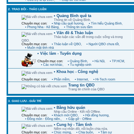
2. TRAO ĐỔI - THẢO LUẬN
• Quảng Bình quê ta
Thông tin về Quảng Bình.
Chuyên mục con:
• Nhịp cầu quê hương
,
• Tìm hiểu Quảng Bình
,
• Phong Nha - Kẻ Bàng
,
• Thông tin sưu tầm
• Vấn đề & Thảo luận
Thảo luận các vấn đề trong cuộc sống và trong
QBO.
Chuyên mục con:
• Thảo luận về QBO
,
• Người QBO chưa tốt
,
• Muôn mặt tỉnh nhà
• Việc làm - Tuyển dụng
Chuyên mục con:
• Quảng Bình
,
• Hà Nội
,
• TP.HCM
,
• Các nơi khác
,
• Tu nghiệp sinh
• Khoa học - Công nghệ
Chuyên mục con:
• Phần mềm
,
• Internet
,
• Hi-Tech room
Trang tin QBO
Trang tin chính của QBO
3. GIAO LƯU - GIẢI TRÍ
• Bằng hữu quán
Nhịp cầu Online - Kết nối Offline.
Chuyên mục con:
• Khách mời QBO
,
• Hội đồng hương
,
• Đồng môn - Đồng niên.
,
• Gặp gỡ - Offline
• Cung hỷ - Tâm tình
Niềm vui nhân đôi, nỗi buồn chia nửa.
Chuyên mục con:
• Chúc mừng
,
• Chia buồn
,
• Tâm sự