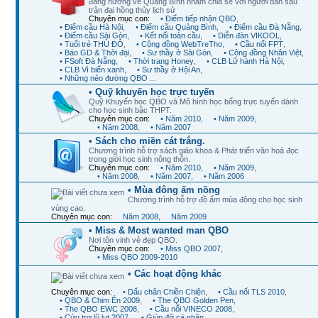
đang hướng về Quảng Bình nhằm chia sẻ với người dân sau
trận đại hồng thủy lịch sử
Chuyên mục con:
• Điểm tiếp nhận QBO
,
• Điểm cầu Hà Nội
,
• Điểm cầu Quảng Bình
,
• Điểm cầu Đà Nẵng
,
• Điểm cầu Sài Gòn
,
• Kết nối toàn cầu
,
• Diễn đàn VIKOOL
,
• Tuổi trẻ THỦ ĐÔ
,
• Cộng đồng WebTreTho
,
• Cầu nối FPT
,
• Báo GD & Thời đại
,
• Sư thầy ở Sài Gòn
,
• Cộng đồng Nhân Việt
,
• FSoft Đà Nẵng
,
• Thời trang Honey
,
• CLB Lữ hành Hà Nội
,
• CLB Vì biển xanh
,
• Sư thầy ở Hội An
,
• Những nẻo đường QBO ...
• Quỹ khuyến học trực tuyến
Quỹ Khuyến học QBO và Mô hình học bổng trực tuyến dành
cho học sinh bậc THPT.
Chuyên mục con:
• Năm 2010
,
• Năm 2009
,
• Năm 2008
,
• Năm 2007
• Sách cho miền cát trắng.
Chương trình hỗ trợ sách giáo khoa & Phát triển văn hoá đọc
trong giới học sinh nông thôn.
Chuyên mục con:
• Năm 2010
,
• Năm 2009
,
• Năm 2008
,
• Năm 2007
,
• Năm 2006
• Mùa đông ấm nồng
Chương trình hỗ trợ đồ ấm mùa đông cho học sinh
vùng cao.
Chuyên mục con:
Năm 2008
,
Năm 2009
• Miss & Most wanted man QBO
Nơi tôn vinh vẻ đẹp QBO.
Chuyên mục con:
• Miss QBO 2007
,
• Miss QBO 2009-2010
• Các hoạt động khác
Chuyên mục con:
• Dấu chân Chiền Chiện
,
• Cầu nối TLS 2010
,
• QBO & Chim Én 2009
,
• The QBO Golden Pen
,
• The QBO EWC 2008
,
• Cầu nối VINECO 2008
,
• Cứu trợ lũ lụt 2007
,
• Giúp đỡ cá nhân