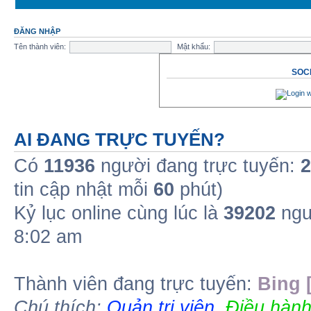
ĐĂNG NHẬP
Tên thành viên:
Mật khẩu:
SOCI
AI ĐANG TRỰC TUYẾN?
Có
11936
người đang trực tuyến:
2
tin cập nhật mỗi
60
phút)
Kỷ lục online cùng lúc là
39202
ngư
8:02 am
Thành viên đang trực tuyến:
Bing 
Chú thích:
Quản trị viên
,
Điều hành