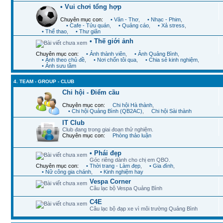
• Vui chơi tổng hợp
Chuyên mục con:
• Văn - Thơ
,
• Nhạc - Phim
,
• Cafe - Tửu quán
,
• Quảng cáo
,
• Xả stress
,
• Thể thao
,
• Thư giãn
• Thế giới ảnh
Chuyên mục con:
• Ảnh thành viên
,
• Ảnh Quảng Bình
,
• Ảnh theo chủ đề
,
• Nơi chốn tôi qua
,
• Chia sẻ kinh nghiệm
,
• Ảnh sưu tầm
4. TEAM - GROUP - CLUB
Chi hội - Điểm cầu
Chuyên mục con:
Chi hội Hà thành
,
• Chi hội Quảng Bình (QB2AC)
,
Chi hội Sài thành
IT Club
Club đang trong giai đoạn thử nghiệm.
Chuyên mục con:
Phòng thảo luận
• Phái đẹp
Góc riêng dành cho chị em QBO.
Chuyên mục con:
• Thời trang - Làm đẹp
,
• Gia đình
,
• Nữ công gia chánh
,
• Kinh nghiệm hay
Vespa Corner
Câu lạc bộ Vespa Quảng Bình
C4E
Câu lạc bộ đạp xe vì môi trường Quảng Bình