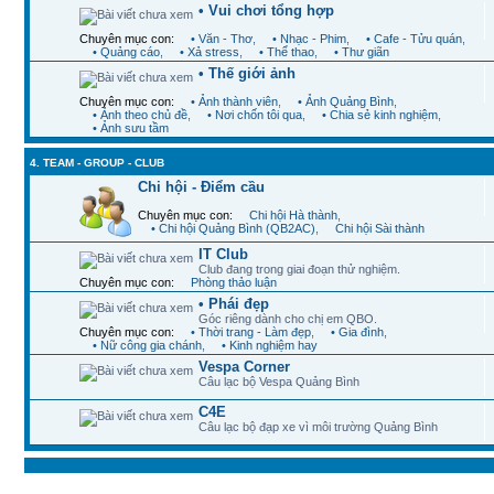
• Vui chơi tổng hợp
Chuyên mục con:
• Văn - Thơ
,
• Nhạc - Phim
,
• Cafe - Tửu quán
,
• Quảng cáo
,
• Xả stress
,
• Thể thao
,
• Thư giãn
• Thế giới ảnh
Chuyên mục con:
• Ảnh thành viên
,
• Ảnh Quảng Bình
,
• Ảnh theo chủ đề
,
• Nơi chốn tôi qua
,
• Chia sẻ kinh nghiệm
,
• Ảnh sưu tầm
4. TEAM - GROUP - CLUB
Chi hội - Điểm cầu
Chuyên mục con:
Chi hội Hà thành
,
• Chi hội Quảng Bình (QB2AC)
,
Chi hội Sài thành
IT Club
Club đang trong giai đoạn thử nghiệm.
Chuyên mục con:
Phòng thảo luận
• Phái đẹp
Góc riêng dành cho chị em QBO.
Chuyên mục con:
• Thời trang - Làm đẹp
,
• Gia đình
,
• Nữ công gia chánh
,
• Kinh nghiệm hay
Vespa Corner
Câu lạc bộ Vespa Quảng Bình
C4E
Câu lạc bộ đạp xe vì môi trường Quảng Bình