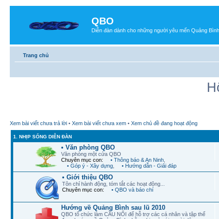
QBO
Diễn đàn dành cho những người yêu mến Quảng Bìn
Trang chủ
H
Xem bài viết chưa trả lời
•
Xem bài viết chưa xem
•
Xem chủ đề đang hoạt động
1. NHỊP SỐNG DIỄN ĐÀN
• Văn phòng QBO
Văn phòng một cửa QBO
Chuyên mục con:
• Thông báo & An Ninh
,
• Góp ý - Xây dựng
,
• Hướng dẫn - Giải đáp
• Giới thiệu QBO
Tôn chỉ hành động, tóm tắt các hoạt động...
Chuyên mục con:
• QBO và báo chí
Hướng về Quảng Bình sau lũ 2010
QBO tổ chức làm CẦU NỐI để hỗ trợ các cá nhân và tập thể