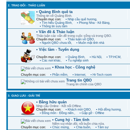
2. TRAO ĐỔI - THẢO LUẬN
• Quảng Bình quê ta
Thông tin về Quảng Bình.
Chuyên mục con:
• Nhịp cầu quê hương
,
• Tìm hiểu Quảng Bình
,
• Phong Nha - Kẻ Bàng
,
• Thông tin sưu tầm
• Vấn đề & Thảo luận
Thảo luận các vấn đề trong cuộc sống và trong QBO.
Chuyên mục con:
• Thảo luận về QBO
,
• Người QBO chưa tốt
,
• Muôn mặt tỉnh nhà
• Việc làm - Tuyển dụng
Chuyên mục con:
• Quảng Bình
,
• Hà Nội
,
• TP.HCM
,
• Các nơi khác
,
• Tu nghiệp sinh
• Khoa học - Công nghệ
Chuyên mục con:
• Phần mềm
,
• Internet
,
• Hi-Tech room
Trang tin QBO
Trang tin chính của QBO
3. GIAO LƯU - GIẢI TRÍ
• Bằng hữu quán
Nhịp cầu Online - Kết nối Offline.
Chuyên mục con:
• Khách mời QBO
,
• Hội đồng hương
,
• Đồng môn - Đồng niên.
,
• Gặp gỡ - Offline
• Cung hỷ - Tâm tình
Niềm vui nhân đôi, nỗi buồn chia nửa.
Chuyên mục con:
• Chúc mừng
,
• Chia buồn
,
• Tâm sự