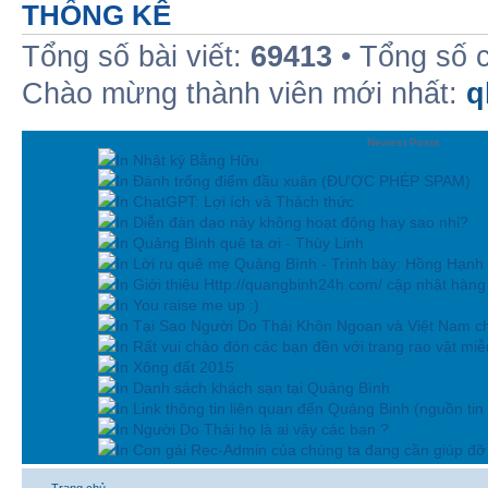
THỐNG KÊ
Tổng số bài viết:
69413
• Tổng số 
Chào mừng thành viên mới nhất:
q
Newest Posts
In Nhật ký Bằng Hữu
In Đánh trống điểm đầu xuân (ĐƯỢC PHÉP SPAM)
In ChatGPT: Lợi ích và Thách thức
In Diễn đàn dạo này không hoạt động hay sao nhỉ?
In Quảng Bình quê ta ơi - Thùy Linh
In Lời ru quê mẹ Quảng Bình - Trình bày: Hồng Hạnh
In Giới thiệu Http://quangbinh24h.com/ cập nhật hàn
In You raise me up :)
In Tại Sao Người Do Thái Khôn Ngoan và Việt Nam ch
In Rất vui chào đón các bạn đền với trang rao vặt miễn
In Xông đất 2015
In Danh sách khách sạn tại Quảng Bình
In Link thông tin liên quan đến Quảng Binh (nguồn tin
In Người Do Thái họ là ai vậy các bạn ?
In Con gái Rec-Admin của chúng ta đang cần giúp đỡ 
Trang chủ