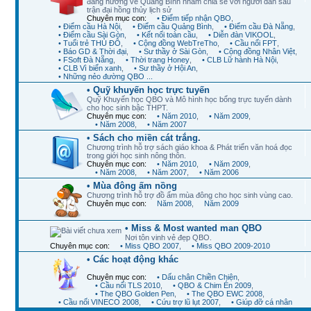
đang hướng về Quảng Bình nhằm chia sẻ với người dân sau
trận đại hồng thủy lịch sử
Chuyên mục con:
• Điểm tiếp nhận QBO
,
• Điểm cầu Hà Nội
,
• Điểm cầu Quảng Bình
,
• Điểm cầu Đà Nẵng
,
• Điểm cầu Sài Gòn
,
• Kết nối toàn cầu
,
• Diễn đàn VIKOOL
,
• Tuổi trẻ THỦ ĐÔ
,
• Cộng đồng WebTreTho
,
• Cầu nối FPT
,
• Báo GD & Thời đại
,
• Sư thầy ở Sài Gòn
,
• Cộng đồng Nhân Việt
,
• FSoft Đà Nẵng
,
• Thời trang Honey
,
• CLB Lữ hành Hà Nội
,
• CLB Vì biển xanh
,
• Sư thầy ở Hội An
,
• Những nẻo đường QBO ...
• Quỹ khuyến học trực tuyến
Quỹ Khuyến học QBO và Mô hình học bổng trực tuyến dành
cho học sinh bậc THPT.
Chuyên mục con:
• Năm 2010
,
• Năm 2009
,
• Năm 2008
,
• Năm 2007
• Sách cho miền cát trắng.
Chương trình hỗ trợ sách giáo khoa & Phát triển văn hoá đọc
trong giới học sinh nông thôn.
Chuyên mục con:
• Năm 2010
,
• Năm 2009
,
• Năm 2008
,
• Năm 2007
,
• Năm 2006
• Mùa đông ấm nồng
Chương trình hỗ trợ đồ ấm mùa đông cho học sinh vùng cao.
Chuyên mục con:
Năm 2008
,
Năm 2009
• Miss & Most wanted man QBO
Nơi tôn vinh vẻ đẹp QBO.
Chuyên mục con:
• Miss QBO 2007
,
• Miss QBO 2009-2010
• Các hoạt động khác
Chuyên mục con:
• Dấu chân Chiền Chiện
,
• Cầu nối TLS 2010
,
• QBO & Chim Én 2009
,
• The QBO Golden Pen
,
• The QBO EWC 2008
,
• Cầu nối VINECO 2008
,
• Cứu trợ lũ lụt 2007
,
• Giúp đỡ cá nhân