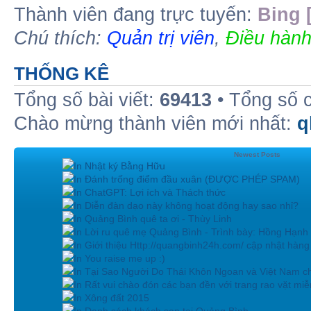
Thành viên đang trực tuyến:
Bing 
Chú thích:
Quản trị viên
,
Điều hành
THỐNG KÊ
Tổng số bài viết:
69413
• Tổng số 
Chào mừng thành viên mới nhất:
q
Newest Posts
In Nhật ký Bằng Hữu
In Đánh trống điểm đầu xuân (ĐƯỢC PHÉP SPAM)
In ChatGPT: Lợi ích và Thách thức
In Diễn đàn dạo này không hoạt động hay sao nhỉ?
In Quảng Bình quê ta ơi - Thùy Linh
In Lời ru quê mẹ Quảng Bình - Trình bày: Hồng Hạnh
In Giới thiệu Http://quangbinh24h.com/ cập nhật hàn
In You raise me up :)
In Tại Sao Người Do Thái Khôn Ngoan và Việt Nam ch
In Rất vui chào đón các bạn đền với trang rao vặt miễn
In Xông đất 2015
In Danh sách khách sạn tại Quảng Bình