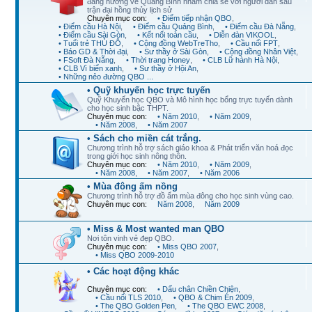
đang hướng về Quảng Bình nhằm chia sẻ với người dân sau
trận đại hồng thủy lịch sử
Chuyên mục con:
• Điểm tiếp nhận QBO
,
• Điểm cầu Hà Nội
,
• Điểm cầu Quảng Bình
,
• Điểm cầu Đà Nẵng
,
• Điểm cầu Sài Gòn
,
• Kết nối toàn cầu
,
• Diễn đàn VIKOOL
,
• Tuổi trẻ THỦ ĐÔ
,
• Cộng đồng WebTreTho
,
• Cầu nối FPT
,
• Báo GD & Thời đại
,
• Sư thầy ở Sài Gòn
,
• Cộng đồng Nhân Việt
,
• FSoft Đà Nẵng
,
• Thời trang Honey
,
• CLB Lữ hành Hà Nội
,
• CLB Vì biển xanh
,
• Sư thầy ở Hội An
,
• Những nẻo đường QBO ...
• Quỹ khuyến học trực tuyến
Quỹ Khuyến học QBO và Mô hình học bổng trực tuyến dành
cho học sinh bậc THPT.
Chuyên mục con:
• Năm 2010
,
• Năm 2009
,
• Năm 2008
,
• Năm 2007
• Sách cho miền cát trắng.
Chương trình hỗ trợ sách giáo khoa & Phát triển văn hoá đọc
trong giới học sinh nông thôn.
Chuyên mục con:
• Năm 2010
,
• Năm 2009
,
• Năm 2008
,
• Năm 2007
,
• Năm 2006
• Mùa đông ấm nồng
Chương trình hỗ trợ đồ ấm mùa đông cho học sinh vùng cao.
Chuyên mục con:
Năm 2008
,
Năm 2009
• Miss & Most wanted man QBO
Nơi tôn vinh vẻ đẹp QBO.
Chuyên mục con:
• Miss QBO 2007
,
• Miss QBO 2009-2010
• Các hoạt động khác
Chuyên mục con:
• Dấu chân Chiền Chiện
,
• Cầu nối TLS 2010
,
• QBO & Chim Én 2009
,
• The QBO Golden Pen
,
• The QBO EWC 2008
,