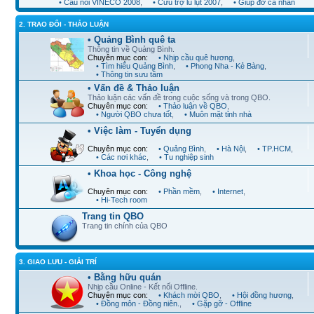
• Cầu nối VINECO 2008
,
• Cứu trợ lũ lụt 2007
,
• Giúp đỡ cá nhân
2. TRAO ĐỔI - THẢO LUẬN
• Quảng Bình quê ta
Thông tin về Quảng Bình.
Chuyên mục con:
• Nhịp cầu quê hương
,
• Tìm hiểu Quảng Bình
,
• Phong Nha - Kẻ Bàng
,
• Thông tin sưu tầm
• Vấn đề & Thảo luận
Thảo luận các vấn đề trong cuộc sống và trong QBO.
Chuyên mục con:
• Thảo luận về QBO
,
• Người QBO chưa tốt
,
• Muôn mặt tỉnh nhà
• Việc làm - Tuyển dụng
Chuyên mục con:
• Quảng Bình
,
• Hà Nội
,
• TP.HCM
,
• Các nơi khác
,
• Tu nghiệp sinh
• Khoa học - Công nghệ
Chuyên mục con:
• Phần mềm
,
• Internet
,
• Hi-Tech room
Trang tin QBO
Trang tin chính của QBO
3. GIAO LƯU - GIẢI TRÍ
• Bằng hữu quán
Nhịp cầu Online - Kết nối Offline.
Chuyên mục con:
• Khách mời QBO
,
• Hội đồng hương
,
• Đồng môn - Đồng niên.
,
• Gặp gỡ - Offline