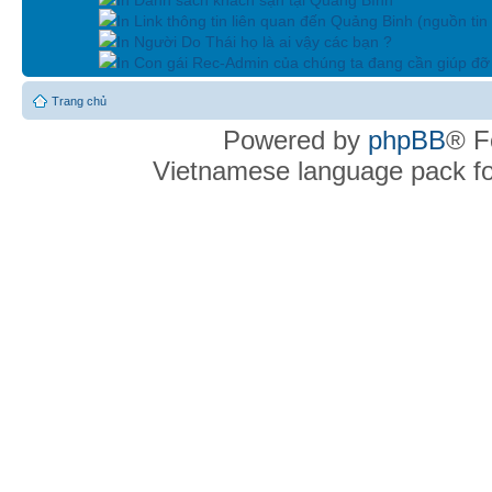
In Link thông tin liên quan đến Quảng Binh (nguồn tin
In Người Do Thái họ là ai vậy các bạn ?
In Con gái Rec-Admin của chúng ta đang cần giúp đỡ 
Trang chủ
Powered by
phpBB
® F
Vietnamese language pack f