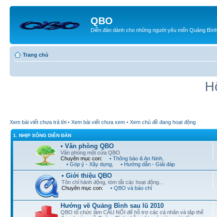
QBO
Diễn đàn dành cho những người yêu mến Quảng Bìn
Trang chủ
H
Xem bài viết chưa trả lời
•
Xem bài viết chưa xem
•
Xem chủ đề đang hoạt động
1. NHỊP SỐNG DIỄN ĐÀN
• Văn phòng QBO
Văn phòng một cửa QBO
Chuyên mục con:
• Thông báo & An Ninh
,
• Góp ý - Xây dựng
,
• Hướng dẫn - Giải đáp
• Giới thiệu QBO
Tôn chỉ hành động, tóm tắt các hoạt động...
Chuyên mục con:
• QBO và báo chí
Hướng về Quảng Bình sau lũ 2010
QBO tổ chức làm CẦU NỐI để hỗ trợ các cá nhân và tập thể