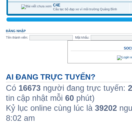
C4E
Câu lạc bộ đạp xe vì môi trường Quảng Bình
ĐĂNG NHẬP
Tên thành viên:
Mật khẩu:
SOCI
AI ĐANG TRỰC TUYẾN?
Có
16673
người đang trực tuyến:
tin cập nhật mỗi
60
phút)
Kỷ lục online cùng lúc là
39202
ngư
8:02 am