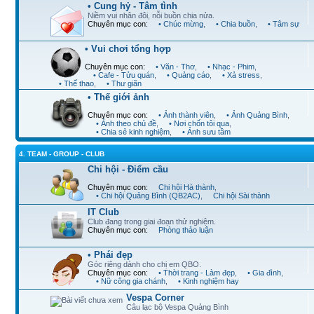
• Cung hỷ - Tâm tình
Niềm vui nhân đôi, nỗi buồn chia nửa.
Chuyên mục con:
• Chúc mừng
,
• Chia buồn
,
• Tâm sự
• Vui chơi tổng hợp
Chuyên mục con:
• Văn - Thơ
,
• Nhạc - Phim
,
• Cafe - Tửu quán
,
• Quảng cáo
,
• Xả stress
,
• Thể thao
,
• Thư giãn
• Thế giới ảnh
Chuyên mục con:
• Ảnh thành viên
,
• Ảnh Quảng Bình
,
• Ảnh theo chủ đề
,
• Nơi chốn tôi qua
,
• Chia sẻ kinh nghiệm
,
• Ảnh sưu tầm
4. TEAM - GROUP - CLUB
Chi hội - Điểm cầu
Chuyên mục con:
Chi hội Hà thành
,
• Chi hội Quảng Bình (QB2AC)
,
Chi hội Sài thành
IT Club
Club đang trong giai đoạn thử nghiệm.
Chuyên mục con:
Phòng thảo luận
• Phái đẹp
Góc riêng dành cho chị em QBO.
Chuyên mục con:
• Thời trang - Làm đẹp
,
• Gia đình
,
• Nữ công gia chánh
,
• Kinh nghiệm hay
Vespa Corner
Câu lạc bộ Vespa Quảng Bình